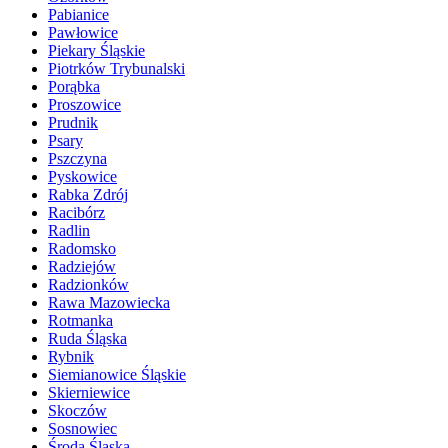
Pabianice
Pawłowice
Piekary Śląskie
Piotrków Trybunalski
Porąbka
Proszowice
Prudnik
Psary
Pszczyna
Pyskowice
Rabka Zdrój
Racibórz
Radlin
Radomsko
Radziejów
Radzionków
Rawa Mazowiecka
Rotmanka
Ruda Śląska
Rybnik
Siemianowice Śląskie
Skierniewice
Skoczów
Sosnowiec
Środa Śląska