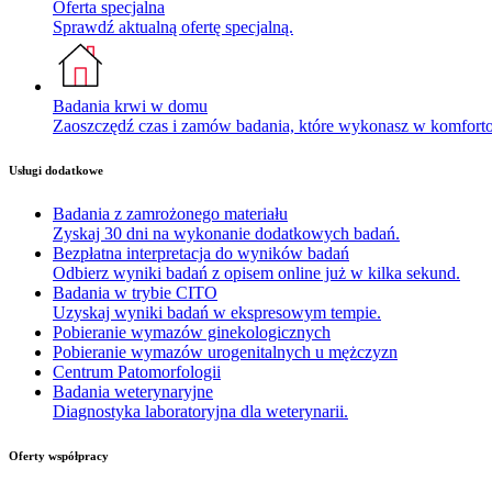
Oferta specjalna
Sprawdź aktualną ofertę specjalną.
Badania krwi w domu
Zaoszczędź czas i zamów badania, które wykonasz w komfor
Usługi dodatkowe
Badania z zamrożonego materiału
Zyskaj 30 dni na wykonanie dodatkowych badań.
Bezpłatna interpretacja do wyników badań
Odbierz wyniki badań z opisem online już w kilka sekund.
Badania w trybie CITO
Uzyskaj wyniki badań w ekspresowym tempie.
Pobieranie wymazów ginekologicznych
Pobieranie wymazów urogenitalnych u mężczyzn
Centrum Patomorfologii
Badania weterynaryjne
Diagnostyka laboratoryjna dla weterynarii.
Oferty współpracy