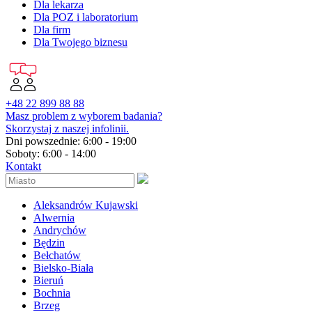
Dla lekarza
Dla POZ i laboratorium
Dla firm
Dla Twojego biznesu
+48 22 899 88 88
Masz problem z wyborem badania?
Skorzystaj z naszej infolinii.
Dni powszednie: 6:00 - 19:00
Soboty: 6:00 - 14:00
Kontakt
Aleksandrów Kujawski
Alwernia
Andrychów
Będzin
Bełchatów
Bielsko-Biała
Bieruń
Bochnia
Brzeg