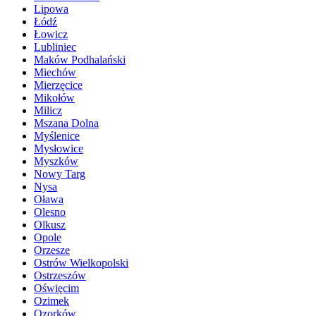
Lipowa
Łódź
Łowicz
Lubliniec
Maków Podhalański
Miechów
Mierzęcice
Mikołów
Milicz
Mszana Dolna
Myślenice
Mysłowice
Myszków
Nowy Targ
Nysa
Oława
Olesno
Olkusz
Opole
Orzesze
Ostrów Wielkopolski
Ostrzeszów
Oświęcim
Ozimek
Ozorków