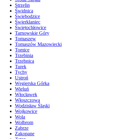
Strzelin
Świdnica
Świebodzice
Świerklaniec
Świętochłowice
Tarnowskie Góry
Tomaszew
Tomaszów Mazowiecki
Tomice
Trzebinia
Trzebnica
Turek
Tychy
Ustroń
Węgierska Górka
Wieluń
Włocławek
Włoszczowa
Wodzisław Śląski
Wojkowice
Wola
Wolbrom
Zabrze
Zakopane