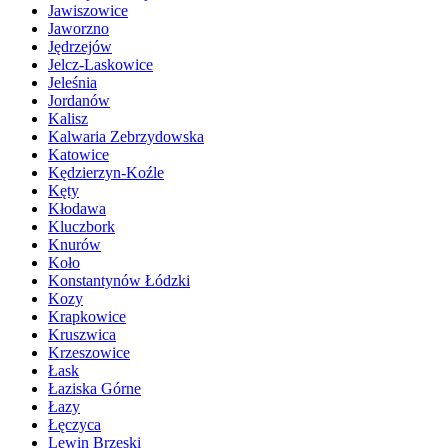
Jawiszowice
Jaworzno
Jędrzejów
Jelcz-Laskowice
Jeleśnia
Jordanów
Kalisz
Kalwaria Zebrzydowska
Katowice
Kędzierzyn-Koźle
Kęty
Kłodawa
Kluczbork
Knurów
Koło
Konstantynów Łódzki
Kozy
Krapkowice
Kruszwica
Krzeszowice
Łask
Łaziska Górne
Łazy
Łęczyca
Lewin Brzeski