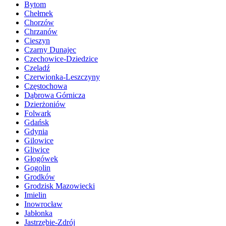
Bytom
Chełmek
Chorzów
Chrzanów
Cieszyn
Czarny Dunajec
Czechowice-Dziedzice
Czeladź
Czerwionka-Leszczyny
Częstochowa
Dąbrowa Górnicza
Dzierżoniów
Folwark
Gdańsk
Gdynia
Gilowice
Gliwice
Głogówek
Gogolin
Grodków
Grodzisk Mazowiecki
Imielin
Inowrocław
Jabłonka
Jastrzębie-Zdrój