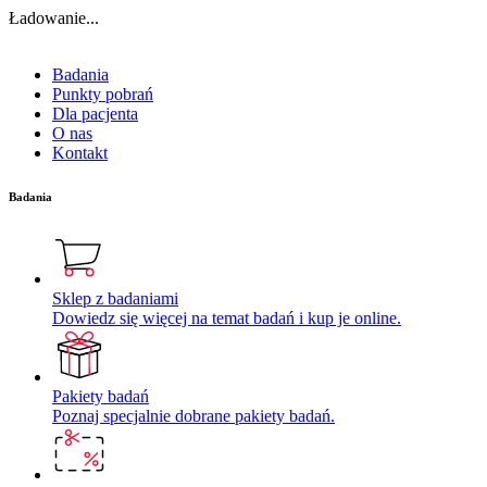
Ładowanie...
Badania
Punkty pobrań
Dla pacjenta
O nas
Kontakt
Badania
Sklep z badaniami
Dowiedz się więcej na temat badań i kup je online.
Pakiety badań
Poznaj specjalnie dobrane pakiety badań.