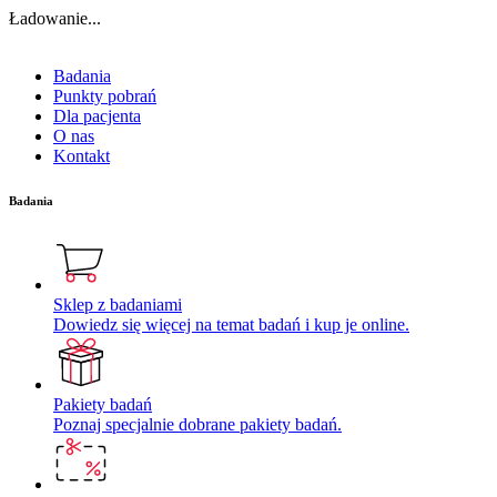
Ładowanie...
Badania
Punkty pobrań
Dla pacjenta
O nas
Kontakt
Badania
Sklep z badaniami
Dowiedz się więcej na temat badań i kup je online.
Pakiety badań
Poznaj specjalnie dobrane pakiety badań.