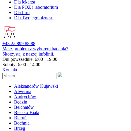
Dla lekarza
Dla POZ i laboratorium
Dla firm
Dla Twojego biznesu
+48 22 899 88 88
Masz problem z wyborem badania?
Skorzystaj z naszej infolinii.
Dni powszednie: 6:00 - 19:00
Soboty: 6:00 - 14:00
Kontakt
Aleksandrów Kujawski
Alwernia
Andrychów
Będzin
Bełchatów
Bielsko-Biała
Bieruń
Bochnia
Brzeg