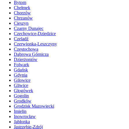
Bytom
Chełmek
Chorzów
Chrzanów
Cieszyn
Czarny Dunajec
Czechowice-Dziedzice
Czeladź
Czerwionka-Leszczyny
Częstochowa
Dąbrowa Górnicza
Dzierżoniów
Folwark
Gdańsk
Gdynia
Gilowice
Gliwice
Głogówek
Gogolin
Grodków
Grodzisk Mazowiecki
Imielin
Inowrocław
Jabłonka
Jastrzębie-Zdrój