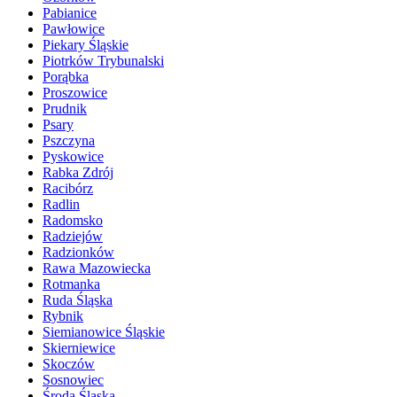
Pabianice
Pawłowice
Piekary Śląskie
Piotrków Trybunalski
Porąbka
Proszowice
Prudnik
Psary
Pszczyna
Pyskowice
Rabka Zdrój
Racibórz
Radlin
Radomsko
Radziejów
Radzionków
Rawa Mazowiecka
Rotmanka
Ruda Śląska
Rybnik
Siemianowice Śląskie
Skierniewice
Skoczów
Sosnowiec
Środa Śląska