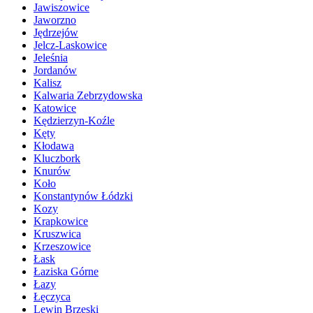
Jawiszowice
Jaworzno
Jędrzejów
Jelcz-Laskowice
Jeleśnia
Jordanów
Kalisz
Kalwaria Zebrzydowska
Katowice
Kędzierzyn-Koźle
Kęty
Kłodawa
Kluczbork
Knurów
Koło
Konstantynów Łódzki
Kozy
Krapkowice
Kruszwica
Krzeszowice
Łask
Łaziska Górne
Łazy
Łęczyca
Lewin Brzeski