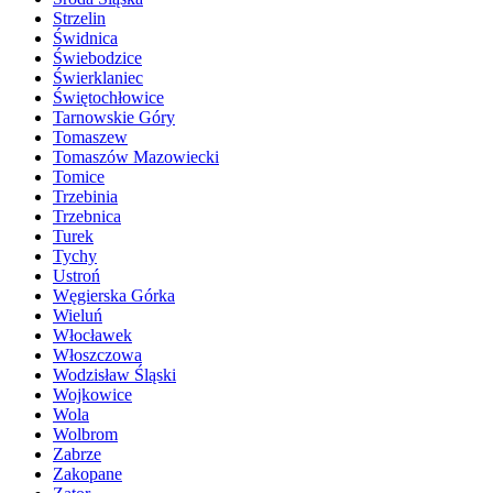
Strzelin
Świdnica
Świebodzice
Świerklaniec
Świętochłowice
Tarnowskie Góry
Tomaszew
Tomaszów Mazowiecki
Tomice
Trzebinia
Trzebnica
Turek
Tychy
Ustroń
Węgierska Górka
Wieluń
Włocławek
Włoszczowa
Wodzisław Śląski
Wojkowice
Wola
Wolbrom
Zabrze
Zakopane