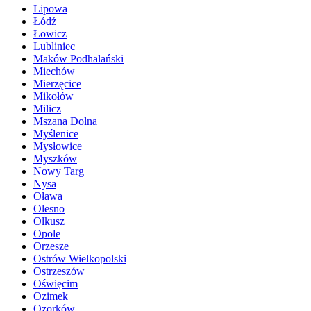
Lipowa
Łódź
Łowicz
Lubliniec
Maków Podhalański
Miechów
Mierzęcice
Mikołów
Milicz
Mszana Dolna
Myślenice
Mysłowice
Myszków
Nowy Targ
Nysa
Oława
Olesno
Olkusz
Opole
Orzesze
Ostrów Wielkopolski
Ostrzeszów
Oświęcim
Ozimek
Ozorków