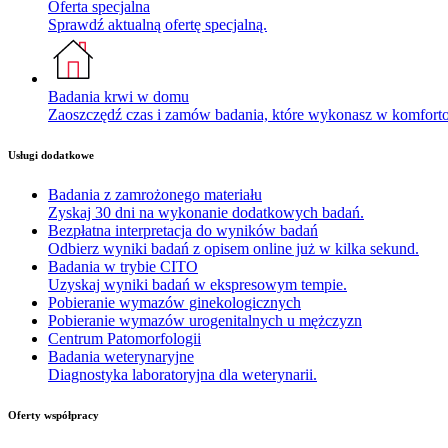
Oferta specjalna
Sprawdź aktualną ofertę specjalną.
Badania krwi w domu
Zaoszczędź czas i zamów badania, które wykonasz w komfor
Usługi dodatkowe
Badania z zamrożonego materiału
Zyskaj 30 dni na wykonanie dodatkowych badań.
Bezpłatna interpretacja do wyników badań
Odbierz wyniki badań z opisem online już w kilka sekund.
Badania w trybie CITO
Uzyskaj wyniki badań w ekspresowym tempie.
Pobieranie wymazów ginekologicznych
Pobieranie wymazów urogenitalnych u mężczyzn
Centrum Patomorfologii
Badania weterynaryjne
Diagnostyka laboratoryjna dla weterynarii.
Oferty współpracy