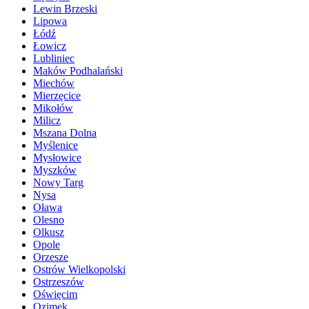
Lewin Brzeski
Lipowa
Łódź
Łowicz
Lubliniec
Maków Podhalański
Miechów
Mierzęcice
Mikołów
Milicz
Mszana Dolna
Myślenice
Mysłowice
Myszków
Nowy Targ
Nysa
Oława
Olesno
Olkusz
Opole
Orzesze
Ostrów Wielkopolski
Ostrzeszów
Oświęcim
Ozimek