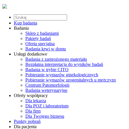
Kup badania
Badania
Sklep z badaniami
Pakiety badań
Oferta specjalna
Badania krwi w domu
Usługi dodatkowe
Badania z zamrożonego materiału
Bezpłatna interpretacja do wyników badań
Badania w trybie CITO
Pobieranie wymazów ginekologicznych
Pobieranie wymazów urogenitalnych u mężczyzn
Centrum Patomorfologii
Badania weterynaryjne
Oferty współpracy
Dla lekarza
Dla POZ i laboratorium
Dla firm
Dla Twojego biznesu
Punkty pobrań
Dla pacjenta