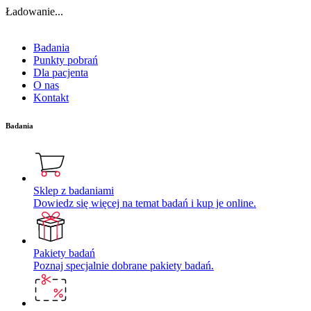
Ładowanie...
Badania
Punkty pobrań
Dla pacjenta
O nas
Kontakt
Badania
Sklep z badaniami
Dowiedz się więcej na temat badań i kup je online.
Pakiety badań
Poznaj specjalnie dobrane pakiety badań.