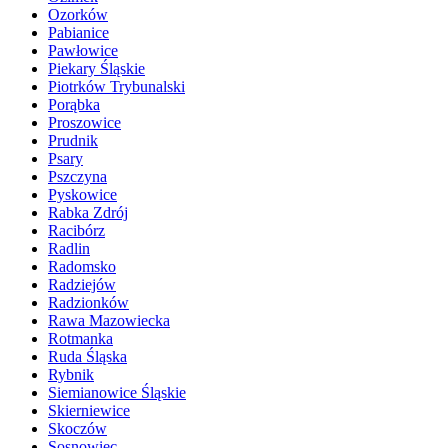
Ozorków
Pabianice
Pawłowice
Piekary Śląskie
Piotrków Trybunalski
Porąbka
Proszowice
Prudnik
Psary
Pszczyna
Pyskowice
Rabka Zdrój
Racibórz
Radlin
Radomsko
Radziejów
Radzionków
Rawa Mazowiecka
Rotmanka
Ruda Śląska
Rybnik
Siemianowice Śląskie
Skierniewice
Skoczów
Sosnowiec