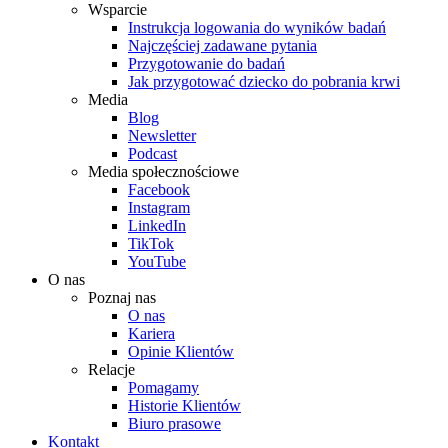
Wsparcie
Instrukcja logowania do wyników badań
Najczęściej zadawane pytania
Przygotowanie do badań
Jak przygotować dziecko do pobrania krwi
Media
Blog
Newsletter
Podcast
Media społecznościowe
Facebook
Instagram
LinkedIn
TikTok
YouTube
O nas
Poznaj nas
O nas
Kariera
Opinie Klientów
Relacje
Pomagamy
Historie Klientów
Biuro prasowe
Kontakt