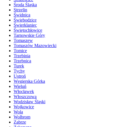
Środa Śląska
Strzelin
Świdnica
Świebodzice
Świerklaniec
Świętochłowice
Tarnowskie Góry
Tomaszew
Tomaszów Mazowiecki
Tomice
Trzebinia
Trzebnica
Turek
Tychy
Ustroń
Węgierska Górka
Wieluń
Włocławek
Włoszczowa
Wodzisław Śląski
Wojkowice
Wola
Wolbrom
Zabrze