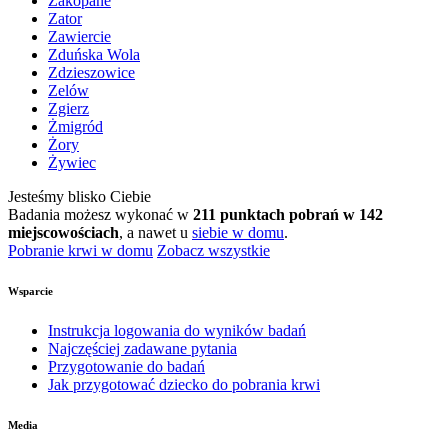
Zakopane
Zator
Zawiercie
Zduńska Wola
Zdzieszowice
Zelów
Zgierz
Żmigród
Żory
Żywiec
Jesteśmy blisko Ciebie
Badania możesz wykonać w
211 punktach pobrań w 142
miejscowościach
, a nawet u
siebie w domu
.
Pobranie krwi w domu
Zobacz wszystkie
Wsparcie
Instrukcja logowania do wyników badań
Najczęściej zadawane pytania
Przygotowanie do badań
Jak przygotować dziecko do pobrania krwi
Media