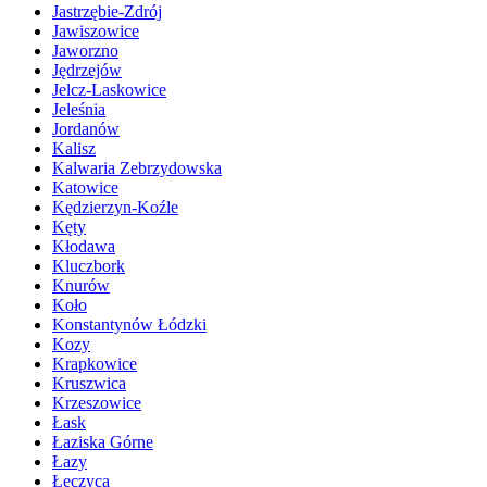
Jastrzębie-Zdrój
Jawiszowice
Jaworzno
Jędrzejów
Jelcz-Laskowice
Jeleśnia
Jordanów
Kalisz
Kalwaria Zebrzydowska
Katowice
Kędzierzyn-Koźle
Kęty
Kłodawa
Kluczbork
Knurów
Koło
Konstantynów Łódzki
Kozy
Krapkowice
Kruszwica
Krzeszowice
Łask
Łaziska Górne
Łazy
Łęczyca