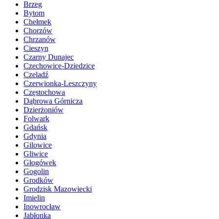
Brzeg
Bytom
Chełmek
Chorzów
Chrzanów
Cieszyn
Czarny Dunajec
Czechowice-Dziedzice
Czeladź
Czerwionka-Leszczyny
Częstochowa
Dąbrowa Górnicza
Dzierżoniów
Folwark
Gdańsk
Gdynia
Gilowice
Gliwice
Głogówek
Gogolin
Grodków
Grodzisk Mazowiecki
Imielin
Inowrocław
Jabłonka