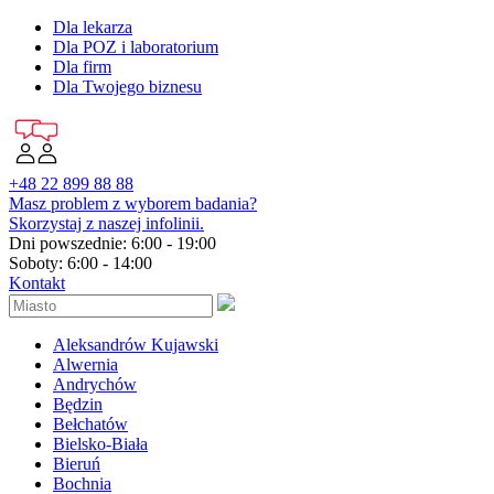
Dla lekarza
Dla POZ i laboratorium
Dla firm
Dla Twojego biznesu
+48 22 899 88 88
Masz problem z wyborem badania?
Skorzystaj z naszej infolinii.
Dni powszednie: 6:00 - 19:00
Soboty: 6:00 - 14:00
Kontakt
Aleksandrów Kujawski
Alwernia
Andrychów
Będzin
Bełchatów
Bielsko-Biała
Bieruń
Bochnia