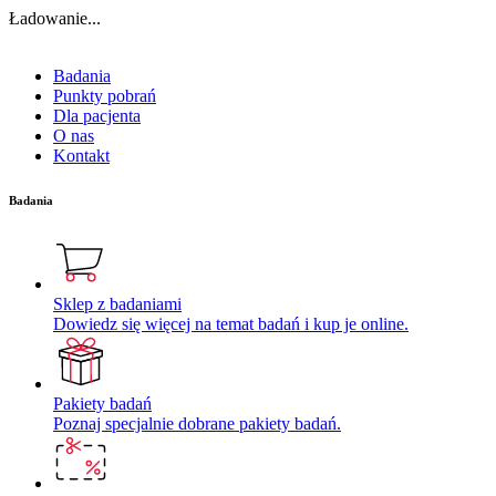
Ładowanie...
Badania
Punkty pobrań
Dla pacjenta
O nas
Kontakt
Badania
Sklep z badaniami
Dowiedz się więcej na temat badań i kup je online.
Pakiety badań
Poznaj specjalnie dobrane pakiety badań.