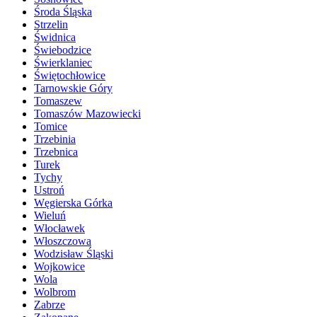
Środa Śląska
Strzelin
Świdnica
Świebodzice
Świerklaniec
Świętochłowice
Tarnowskie Góry
Tomaszew
Tomaszów Mazowiecki
Tomice
Trzebinia
Trzebnica
Turek
Tychy
Ustroń
Węgierska Górka
Wieluń
Włocławek
Włoszczowa
Wodzisław Śląski
Wojkowice
Wola
Wolbrom
Zabrze