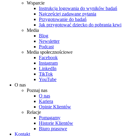
Wsparcie
Instrukcja logowania do wyników badań
Najczęściej zadawane pytania
Przygotowanie do badań
Jak przygotować dziecko do pobrania krwi
Media
Blog
Newsletter
Podcast
Media społecznościowe
Facebook
Instagram
LinkedIn
TikTok
YouTube
O nas
Poznaj nas
O nas
Kariera
Opinie Klientów
Relacje
Pomagamy
Historie Klientów
Biuro prasowe
Kontakt