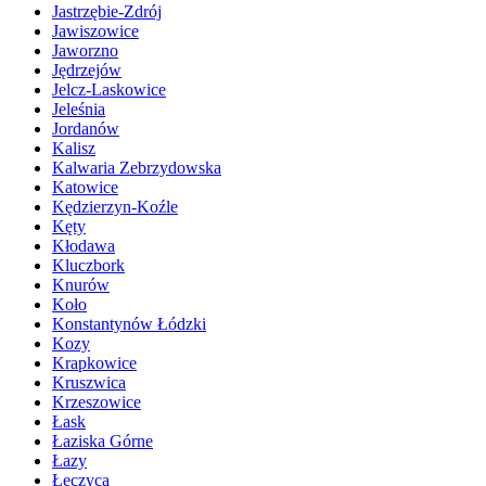
Jastrzębie-Zdrój
Jawiszowice
Jaworzno
Jędrzejów
Jelcz-Laskowice
Jeleśnia
Jordanów
Kalisz
Kalwaria Zebrzydowska
Katowice
Kędzierzyn-Koźle
Kęty
Kłodawa
Kluczbork
Knurów
Koło
Konstantynów Łódzki
Kozy
Krapkowice
Kruszwica
Krzeszowice
Łask
Łaziska Górne
Łazy
Łęczyca