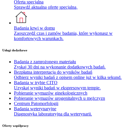
Oferta specjalna
Sprawdź aktualną ofertę specjalną.
Badania krwi w domu
Zaoszczędź czas i zamów badania, które wykonasz w
komfortowych warunkach.
Usługi dodatkowe
Badania z zamrożonego materiału
Zyskaj 30 dni na wykonanie dodatkowych badań.
Bezpłatna interpretacja do wyników badań
Odbierz wyniki badań z opisem online już w kilka sekund.
Badania w trybie CITO
Uzyskaj wyniki badań w ekspresowym tempie.
Pobieranie wymazów ginekologicznych
Pobieranie wymazów urogenitalnych u mężczyzn
Centrum Patomorfologii
Badania weterynaryjne
Diagnostyka laboratoryjna dla weterynarii.
Oferty współpracy