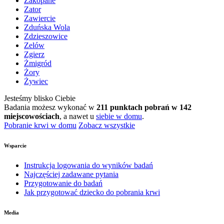
Zakopane
Zator
Zawiercie
Zduńska Wola
Zdzieszowice
Zelów
Zgierz
Żmigród
Żory
Żywiec
Jesteśmy blisko Ciebie
Badania możesz wykonać w
211 punktach pobrań w 142
miejscowościach
, a nawet u
siebie w domu
.
Pobranie krwi w domu
Zobacz wszystkie
Wsparcie
Instrukcja logowania do wyników badań
Najczęściej zadawane pytania
Przygotowanie do badań
Jak przygotować dziecko do pobrania krwi
Media