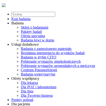
Kup badania
Badania
Sklep z badaniami
Pakiety badań
Oferta specjalna
Badania krwi w domu
Usługi dodatkowe
Badania z zamrożonego materiału
Bezpłatna interpretacja do wyników badań
Badania w trybie CITO
Pobieranie wymazów ginekologicznych
Pobieranie wymazów urogenitalnych u mężczyzn
Centrum Patomorfologii
Badania weterynaryjne
Oferty współpracy
Dla lekarza
Dla POZ i laboratorium
Dla firm
Dla Twojego biznesu
Punkty pobrań
Dla pacjenta