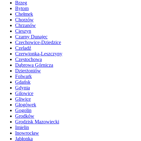
Brzeg
Bytom
Chełmek
Chorzów
Chrzanów
Cieszyn
Czarny Dunajec
Czechowice-Dziedzice
Czeladź
Czerwionka-Leszczyny
Częstochowa
Dąbrowa Górnicza
Dzierżoniów
Folwark
Gdańsk
Gdynia
Gilowice
Gliwice
Głogówek
Gogolin
Grodków
Grodzisk Mazowiecki
Imielin
Inowrocław
Jabłonka