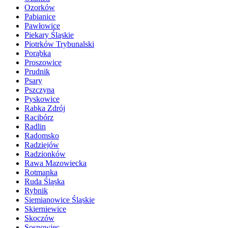
Ozorków
Pabianice
Pawłowice
Piekary Śląskie
Piotrków Trybunalski
Porąbka
Proszowice
Prudnik
Psary
Pszczyna
Pyskowice
Rabka Zdrój
Racibórz
Radlin
Radomsko
Radziejów
Radzionków
Rawa Mazowiecka
Rotmanka
Ruda Śląska
Rybnik
Siemianowice Śląskie
Skierniewice
Skoczów
Sosnowiec