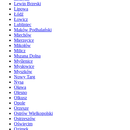
Lewin Brzeski
Lipowa
Łódź
Łowicz
Lubliniec
Maków Podhalański
Miechów
Mierzęcice
Mikołów
Milicz
Mszana Dolna
Myślenice
Mysłowice
Myszków
Nowy Targ
Nysa
Oława
Olesno
Olkusz
Opole
Orzesze
Ostrów Wielkopolski
Ostrzeszów
Oświęcim
Ozimek