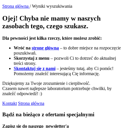
Strona główna
/
Wyniki wyszukiwania
Ojej! Chyba nie mamy w naszych
zasobach tego, czego szukasz.
Dla pewności jest kilka rzeczy, które możesz zrobić:
Wróć na
stronę główną
– to dobre miejsce na rozpoczęcie
poszukiwań.
Skorzystaj z menu
– pozwoli Ci to dotrzeć do aktualnej
treści strony.
Skontaktuj się z nami
– jesteśmy tutaj, aby Ci pomóc!
Pomożemy znaleźć interesującą Cię informację.
Dziękujemy za Twoje zrozumienie i cierpliwość.
Czasem nawet najlepsze laboratorium potrzebuje chwilki, by
znaleźć odpowiedź! :)
Kontakt
Strona główna
Bądź na bieżąco z ofertami specjalnymi
Zapisz się do naszego
newsletter'a