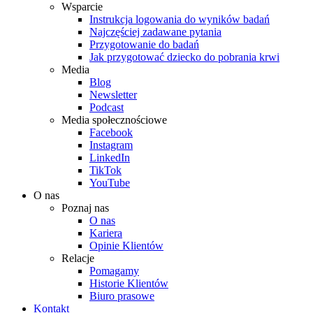
Wsparcie
Instrukcja logowania do wyników badań
Najczęściej zadawane pytania
Przygotowanie do badań
Jak przygotować dziecko do pobrania krwi
Media
Blog
Newsletter
Podcast
Media społecznościowe
Facebook
Instagram
LinkedIn
TikTok
YouTube
O nas
Poznaj nas
O nas
Kariera
Opinie Klientów
Relacje
Pomagamy
Historie Klientów
Biuro prasowe
Kontakt