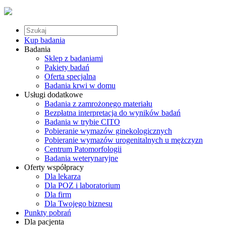
Kup badania
Badania
Sklep z badaniami
Pakiety badań
Oferta specjalna
Badania krwi w domu
Usługi dodatkowe
Badania z zamrożonego materiału
Bezpłatna interpretacja do wyników badań
Badania w trybie CITO
Pobieranie wymazów ginekologicznych
Pobieranie wymazów urogenitalnych u mężczyzn
Centrum Patomorfologii
Badania weterynaryjne
Oferty współpracy
Dla lekarza
Dla POZ i laboratorium
Dla firm
Dla Twojego biznesu
Punkty pobrań
Dla pacjenta