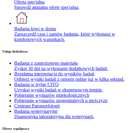
Oferta specjalna
Sprawdź aktualną ofertę specjalną.
Badania krwi w domu
Zaoszczędź czas i zamów badania, które wykonasz w
komfortowych warunkach.
Usługi dodatkowe
Badania z zamrożonego materiału
Zyskaj 30 dni na wykonanie dodatkowych badań.
Bezpłatna interpretacja do wyników badań
Odbierz wyniki badań z opisem online już w kilka sekund.
Badania w trybie CITO
Uzyskaj wyniki badań w ekspresowym tempie.
Pobieranie wymazów ginekologicznych
Pobieranie wymazów urogenitalnych u mężczyzn
Centrum Patomorfologii
Badania weterynaryjne
Diagnostyka laboratoryjna dla weterynarii.
Oferty współpracy