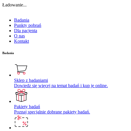
Ładowanie...
Badania
Punkty pobrań
Dla pacjenta
O nas
Kontakt
Badania
Sklep z badaniami
Dowiedz się więcej na temat badań i kup je online.
Pakiety badań
Poznaj specjalnie dobrane pakiety badań.