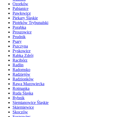
Ozorków
Pabianice
Pawłowice
Piekary Śląskie
Piotrków Trybunalski
Porąbka
Proszowice
Prudnik
Psary
Pszczyna
Pyskowice
Rabka Zdrój
Racibórz
Radlin
Radomsko
Radziejów
Radzionków
Rawa Mazowiecka
Rotmanka
Ruda Śląska
Rybnik
Siemianowice Śląskie
Skierniewice
Skoczów
Sosnowiec