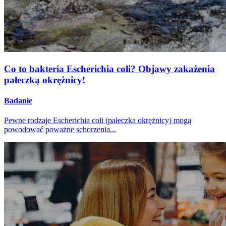
Co to bakteria Escherichia coli? Objawy zakażenia
pałeczką okrężnicy!
Badanie
Pewne rodzaje Escherichia coli (pałeczka okrężnicy) mogą
powodować poważne schorzenia...