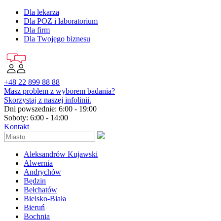
Dla lekarza
Dla POZ i laboratorium
Dla firm
Dla Twojego biznesu
+48 22 899 88 88
Masz problem z wyborem badania?
Skorzystaj z naszej infolinii.
Dni powszednie: 6:00 - 19:00
Soboty: 6:00 - 14:00
Kontakt
Aleksandrów Kujawski
Alwernia
Andrychów
Będzin
Bełchatów
Bielsko-Biała
Bieruń
Bochnia