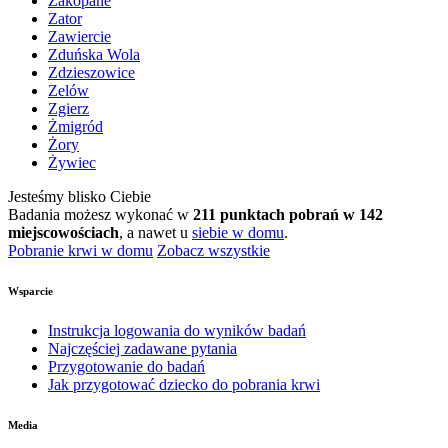
Zakopane
Zator
Zawiercie
Zduńska Wola
Zdzieszowice
Zelów
Zgierz
Żmigród
Żory
Żywiec
Jesteśmy blisko Ciebie
Badania możesz wykonać w
211 punktach pobrań w 142
miejscowościach
, a nawet u
siebie w domu
.
Pobranie krwi w domu
Zobacz wszystkie
Wsparcie
Instrukcja logowania do wyników badań
Najczęściej zadawane pytania
Przygotowanie do badań
Jak przygotować dziecko do pobrania krwi
Media