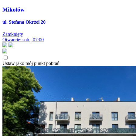
Mikołów
ul. Stefana Okrzei 20
Zamknięty
Otwarcie: sob., 07:00
Ustaw jako mój punkt pobrań