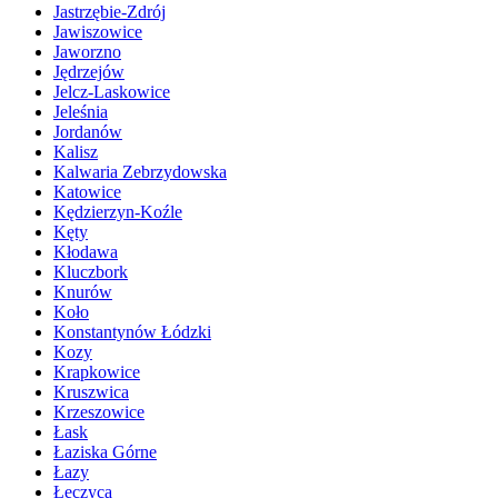
Jastrzębie-Zdrój
Jawiszowice
Jaworzno
Jędrzejów
Jelcz-Laskowice
Jeleśnia
Jordanów
Kalisz
Kalwaria Zebrzydowska
Katowice
Kędzierzyn-Koźle
Kęty
Kłodawa
Kluczbork
Knurów
Koło
Konstantynów Łódzki
Kozy
Krapkowice
Kruszwica
Krzeszowice
Łask
Łaziska Górne
Łazy
Łęczyca