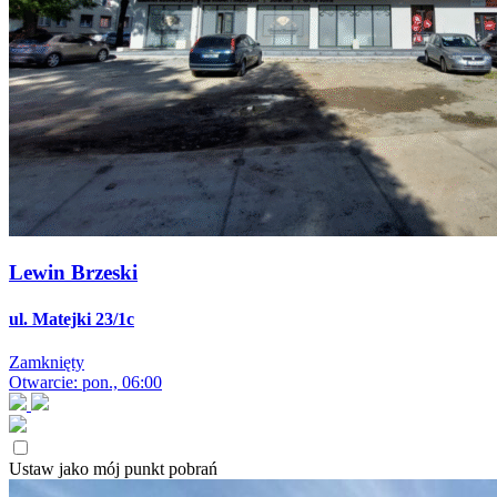
Lewin Brzeski
ul. Matejki 23/1c
Zamknięty
Otwarcie: pon., 06:00
Ustaw jako mój punkt pobrań