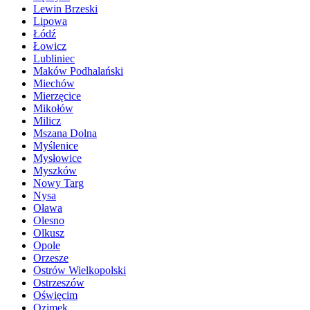
Lewin Brzeski
Lipowa
Łódź
Łowicz
Lubliniec
Maków Podhalański
Miechów
Mierzęcice
Mikołów
Milicz
Mszana Dolna
Myślenice
Mysłowice
Myszków
Nowy Targ
Nysa
Oława
Olesno
Olkusz
Opole
Orzesze
Ostrów Wielkopolski
Ostrzeszów
Oświęcim
Ozimek