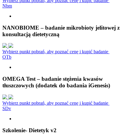
Wybierz punkt pobrań, aby poznać cenę i kupić badanie
N
b
m
NANOBIOME – badanie mikrobioty jelitowej z
konsultacją dietetyczną
Wybierz punkt pobrań, aby poznać cenę i kupić badanie
O
T
b
OMEGA Test – badanie stężenia kwasów
tłuszczowych (dodatek do badania iGenesis)
Wybierz punkt pobrań, aby poznać cenę i kupić badanie
S
D
v
Szkolenie- Dietetyk v2