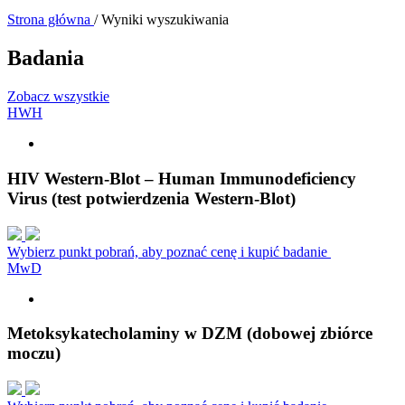
Strona główna
/
Wyniki wyszukiwania
Badania
Zobacz wszystkie
H
W
H
HIV Western-Blot – Human Immunodeficiency
Virus (test potwierdzenia Western-Blot)
Wybierz punkt pobrań, aby poznać cenę i kupić badanie
M
w
D
Metoksykatecholaminy w DZM (dobowej zbiórce
moczu)