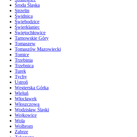
Środa Śląska
Strzelin
Świdnica
Świebodzice
Świerklaniec
Świętochłowice
Tarnowskie Góry
Tomaszew
Tomaszów Mazowiecki
Tomice
Trzebinia
Trzebnica
Turek
Tychy
Ustroń
Węgierska Górka
Wieluń
Włocławek
Włoszczowa
Wodzisław Śląski
Wojkowice
Wola
Wolbrom
Zabrze