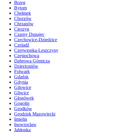
Brzeg
Bytom
Chełmek
Chorzów
Chrzanów
Cieszyn
Czarny Dunajec
Czechowice-Dziedzice
Czeladź
Czerwionka-Leszczyny
Częstochowa
Dąbrowa Górnicza
Dzierżoniów
Folwark
Gdańsk
Gdynia
Gilowice
Gliwice
Głogówek
Gogolin
Grodków
Grodzisk Mazowiecki
Imielin
Inowrocław
Jabłonka