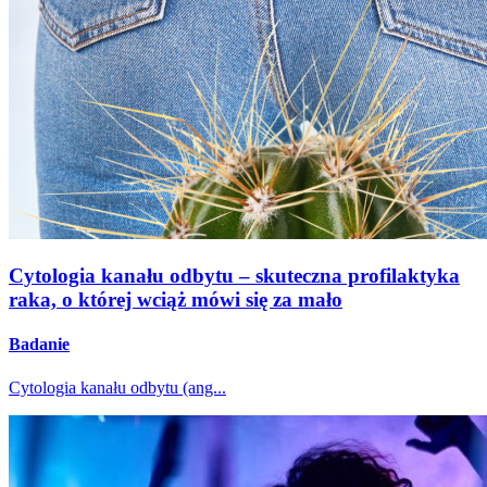
Cytologia kanału odbytu – skuteczna profilaktyka
raka, o której wciąż mówi się za mało
Badanie
Cytologia kanału odbytu (ang...