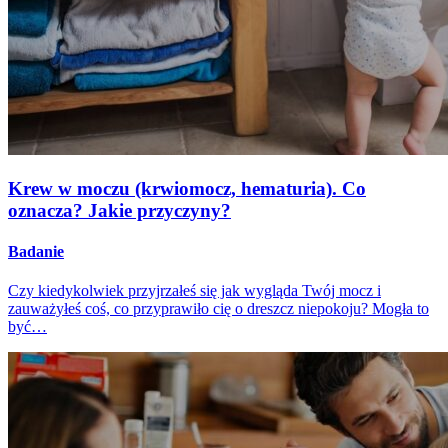
Krew w moczu (krwiomocz, hematuria). Co
oznacza? Jakie przyczyny?
Badanie
Czy kiedykolwiek przyjrzałeś się jak wygląda Twój mocz i
zauważyłeś coś, co przyprawiło cię o dreszcz niepokoju? Mogła to
być…