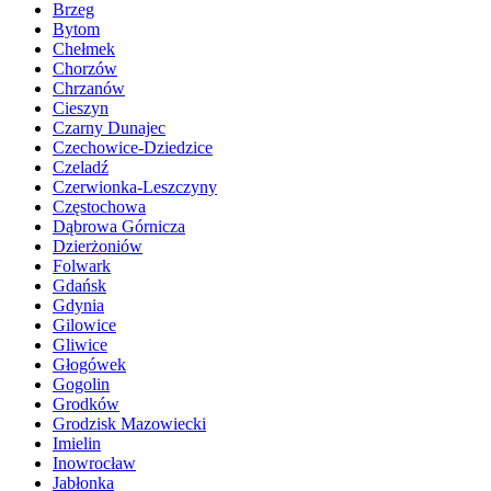
Brzeg
Bytom
Chełmek
Chorzów
Chrzanów
Cieszyn
Czarny Dunajec
Czechowice-Dziedzice
Czeladź
Czerwionka-Leszczyny
Częstochowa
Dąbrowa Górnicza
Dzierżoniów
Folwark
Gdańsk
Gdynia
Gilowice
Gliwice
Głogówek
Gogolin
Grodków
Grodzisk Mazowiecki
Imielin
Inowrocław
Jabłonka