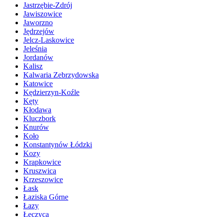
Jastrzębie-Zdrój
Jawiszowice
Jaworzno
Jędrzejów
Jelcz-Laskowice
Jeleśnia
Jordanów
Kalisz
Kalwaria Zebrzydowska
Katowice
Kędzierzyn-Koźle
Kęty
Kłodawa
Kluczbork
Knurów
Koło
Konstantynów Łódzki
Kozy
Krapkowice
Kruszwica
Krzeszowice
Łask
Łaziska Górne
Łazy
Łęczyca