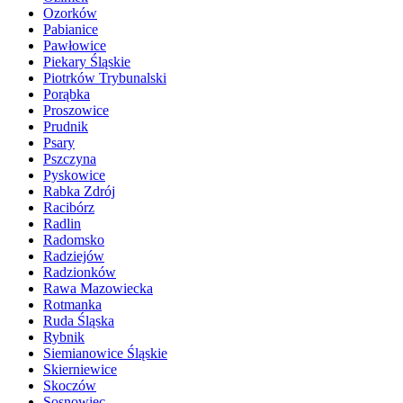
Ozorków
Pabianice
Pawłowice
Piekary Śląskie
Piotrków Trybunalski
Porąbka
Proszowice
Prudnik
Psary
Pszczyna
Pyskowice
Rabka Zdrój
Racibórz
Radlin
Radomsko
Radziejów
Radzionków
Rawa Mazowiecka
Rotmanka
Ruda Śląska
Rybnik
Siemianowice Śląskie
Skierniewice
Skoczów
Sosnowiec