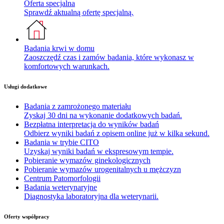
Oferta specjalna
Sprawdź aktualną ofertę specjalną.
Badania krwi w domu
Zaoszczędź czas i zamów badania, które wykonasz w
komfortowych warunkach.
Usługi dodatkowe
Badania z zamrożonego materiału
Zyskaj 30 dni na wykonanie dodatkowych badań.
Bezpłatna interpretacja do wyników badań
Odbierz wyniki badań z opisem online już w kilka sekund.
Badania w trybie CITO
Uzyskaj wyniki badań w ekspresowym tempie.
Pobieranie wymazów ginekologicznych
Pobieranie wymazów urogenitalnych u mężczyzn
Centrum Patomorfologii
Badania weterynaryjne
Diagnostyka laboratoryjna dla weterynarii.
Oferty współpracy