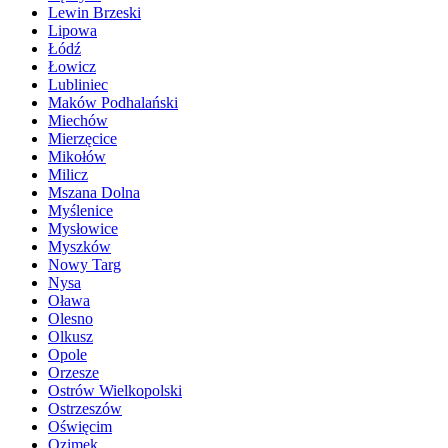
Lewin Brzeski
Lipowa
Łódź
Łowicz
Lubliniec
Maków Podhalański
Miechów
Mierzęcice
Mikołów
Milicz
Mszana Dolna
Myślenice
Mysłowice
Myszków
Nowy Targ
Nysa
Oława
Olesno
Olkusz
Opole
Orzesze
Ostrów Wielkopolski
Ostrzeszów
Oświęcim
Ozimek