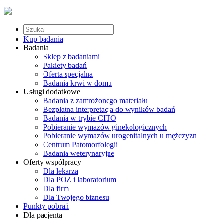
Kup badania
Badania
Sklep z badaniami
Pakiety badań
Oferta specjalna
Badania krwi w domu
Usługi dodatkowe
Badania z zamrożonego materiału
Bezpłatna interpretacja do wyników badań
Badania w trybie CITO
Pobieranie wymazów ginekologicznych
Pobieranie wymazów urogenitalnych u mężczyzn
Centrum Patomorfologii
Badania weterynaryjne
Oferty współpracy
Dla lekarza
Dla POZ i laboratorium
Dla firm
Dla Twojego biznesu
Punkty pobrań
Dla pacjenta