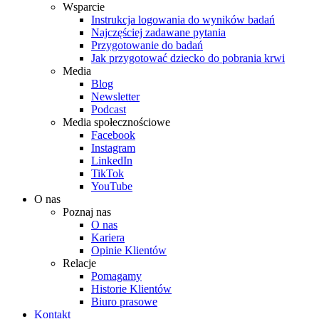
Wsparcie
Instrukcja logowania do wyników badań
Najczęściej zadawane pytania
Przygotowanie do badań
Jak przygotować dziecko do pobrania krwi
Media
Blog
Newsletter
Podcast
Media społecznościowe
Facebook
Instagram
LinkedIn
TikTok
YouTube
O nas
Poznaj nas
O nas
Kariera
Opinie Klientów
Relacje
Pomagamy
Historie Klientów
Biuro prasowe
Kontakt