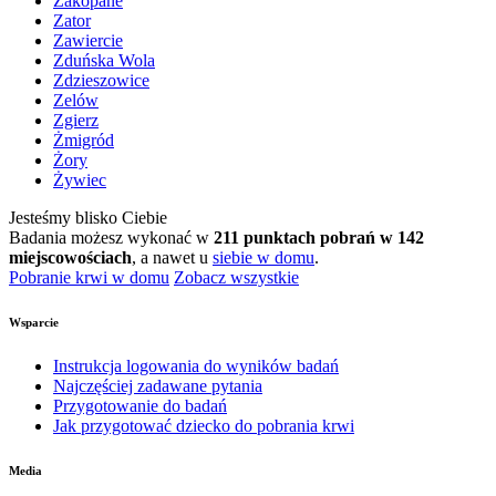
Zakopane
Zator
Zawiercie
Zduńska Wola
Zdzieszowice
Zelów
Zgierz
Żmigród
Żory
Żywiec
Jesteśmy blisko Ciebie
Badania możesz wykonać w
211 punktach pobrań w 142
miejscowościach
, a nawet u
siebie w domu
.
Pobranie krwi w domu
Zobacz wszystkie
Wsparcie
Instrukcja logowania do wyników badań
Najczęściej zadawane pytania
Przygotowanie do badań
Jak przygotować dziecko do pobrania krwi
Media