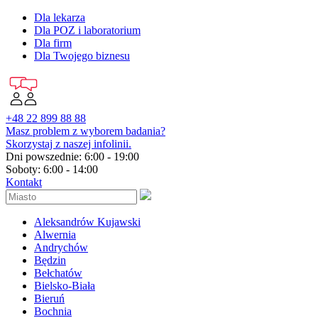
Dla lekarza
Dla POZ i laboratorium
Dla firm
Dla Twojego biznesu
+48 22 899 88 88
Masz problem z wyborem badania?
Skorzystaj z naszej infolinii.
Dni powszednie: 6:00 - 19:00
Soboty: 6:00 - 14:00
Kontakt
Aleksandrów Kujawski
Alwernia
Andrychów
Będzin
Bełchatów
Bielsko-Biała
Bieruń
Bochnia