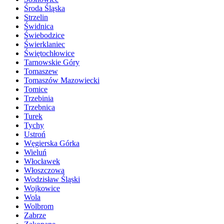
Środa Śląska
Strzelin
Świdnica
Świebodzice
Świerklaniec
Świętochłowice
Tarnowskie Góry
Tomaszew
Tomaszów Mazowiecki
Tomice
Trzebinia
Trzebnica
Turek
Tychy
Ustroń
Węgierska Górka
Wieluń
Włocławek
Włoszczowa
Wodzisław Śląski
Wojkowice
Wola
Wolbrom
Zabrze