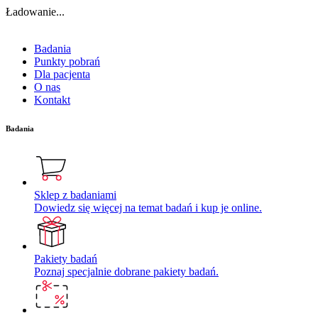
Ładowanie...
Badania
Punkty pobrań
Dla pacjenta
O nas
Kontakt
Badania
Sklep z badaniami
Dowiedz się więcej na temat badań i kup je online.
Pakiety badań
Poznaj specjalnie dobrane pakiety badań.