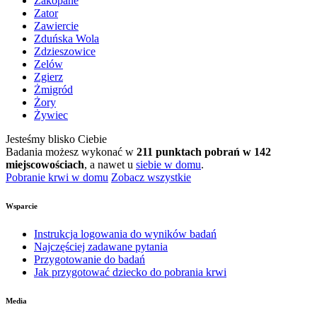
Zakopane
Zator
Zawiercie
Zduńska Wola
Zdzieszowice
Zelów
Zgierz
Żmigród
Żory
Żywiec
Jesteśmy blisko Ciebie
Badania możesz wykonać w
211 punktach pobrań w 142
miejscowościach
, a nawet u
siebie w domu
.
Pobranie krwi w domu
Zobacz wszystkie
Wsparcie
Instrukcja logowania do wyników badań
Najczęściej zadawane pytania
Przygotowanie do badań
Jak przygotować dziecko do pobrania krwi
Media