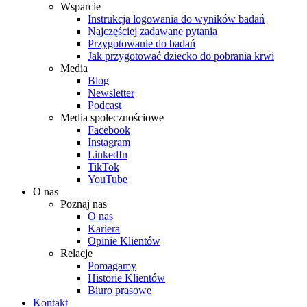
Wsparcie
Instrukcja logowania do wyników badań
Najczęściej zadawane pytania
Przygotowanie do badań
Jak przygotować dziecko do pobrania krwi
Media
Blog
Newsletter
Podcast
Media społecznościowe
Facebook
Instagram
LinkedIn
TikTok
YouTube
O nas
Poznaj nas
O nas
Kariera
Opinie Klientów
Relacje
Pomagamy
Historie Klientów
Biuro prasowe
Kontakt