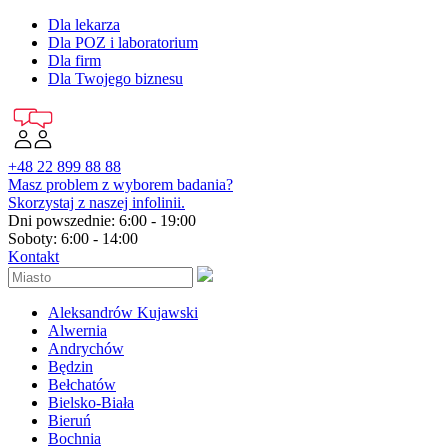
Dla lekarza
Dla POZ i laboratorium
Dla firm
Dla Twojego biznesu
+48 22 899 88 88
Masz problem z wyborem badania?
Skorzystaj z naszej infolinii.
Dni powszednie: 6:00 - 19:00
Soboty: 6:00 - 14:00
Kontakt
Aleksandrów Kujawski
Alwernia
Andrychów
Będzin
Bełchatów
Bielsko-Biała
Bieruń
Bochnia