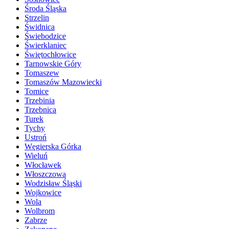
Środa Śląska
Strzelin
Świdnica
Świebodzice
Świerklaniec
Świętochłowice
Tarnowskie Góry
Tomaszew
Tomaszów Mazowiecki
Tomice
Trzebinia
Trzebnica
Turek
Tychy
Ustroń
Węgierska Górka
Wieluń
Włocławek
Włoszczowa
Wodzisław Śląski
Wojkowice
Wola
Wolbrom
Zabrze