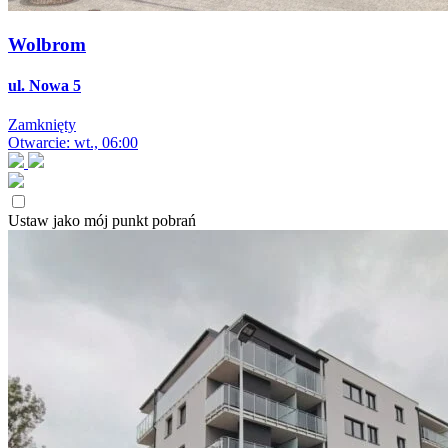
Wolbrom
ul. Nowa 5
Zamknięty
Otwarcie: wt., 06:00
Ustaw jako mój punkt pobrań