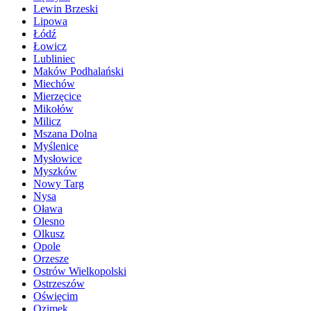
Lewin Brzeski
Lipowa
Łódź
Łowicz
Lubliniec
Maków Podhalański
Miechów
Mierzęcice
Mikołów
Milicz
Mszana Dolna
Myślenice
Mysłowice
Myszków
Nowy Targ
Nysa
Oława
Olesno
Olkusz
Opole
Orzesze
Ostrów Wielkopolski
Ostrzeszów
Oświęcim
Ozimek