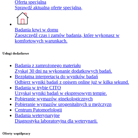
Oferta specjalna
Sprawdź aktualną ofertę specjalną.
Badania krwi w domu
Zaoszczędź czas i zamów badania, które wykonasz w
komfortowych warunkach.
Usługi dodatkowe
Badania z zamrożonego materiału
Zyskaj 30 dni na wykonanie dodatkowych badań.
Bezpłatna interpretacja do wyników badań
Odbierz wyniki badań z opisem online już w kilka sekund.
Badania w trybie CITO
Uzyskaj wyniki badań w ekspresowym tempie.
Pobieranie wymazów ginekologicznych
Pobieranie wymazów urogenitalnych u mężczyzn
Centrum Patomorfologii
Badania weterynaryjne
Diagnostyka laboratoryjna dla weterynarii.
Oferty współpracy