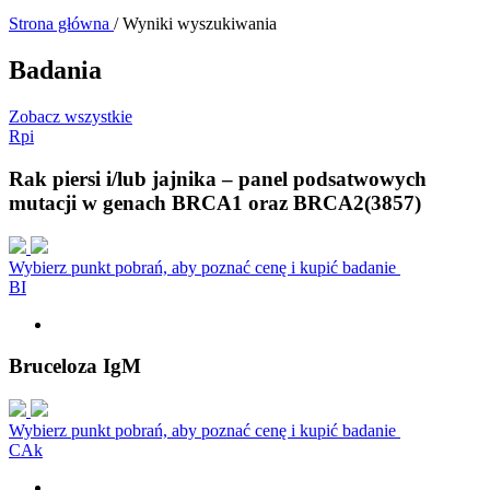
Strona główna
/
Wyniki wyszukiwania
Badania
Zobacz wszystkie
R
p
i
Rak piersi i/lub jajnika – panel podsatwowych
mutacji w genach BRCA1 oraz BRCA2(3857)
Wybierz punkt pobrań, aby poznać cenę i kupić badanie
B
I
Bruceloza IgM
Wybierz punkt pobrań, aby poznać cenę i kupić badanie
C
A
k