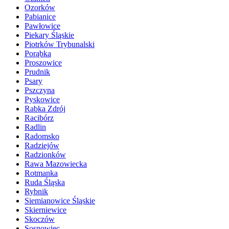
Ozorków
Pabianice
Pawłowice
Piekary Śląskie
Piotrków Trybunalski
Porąbka
Proszowice
Prudnik
Psary
Pszczyna
Pyskowice
Rabka Zdrój
Racibórz
Radlin
Radomsko
Radziejów
Radzionków
Rawa Mazowiecka
Rotmanka
Ruda Śląska
Rybnik
Siemianowice Śląskie
Skierniewice
Skoczów
Sosnowiec