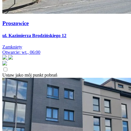
Proszowice
ul. Kazimierza Brodzińskiego 12
Zamknięty
Otwarcie: wt., 06:00
Ustaw jako mój punkt pobrań