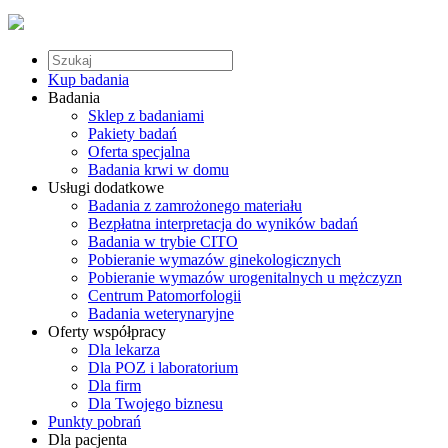
Kup badania
Badania
Sklep z badaniami
Pakiety badań
Oferta specjalna
Badania krwi w domu
Usługi dodatkowe
Badania z zamrożonego materiału
Bezpłatna interpretacja do wyników badań
Badania w trybie CITO
Pobieranie wymazów ginekologicznych
Pobieranie wymazów urogenitalnych u mężczyzn
Centrum Patomorfologii
Badania weterynaryjne
Oferty współpracy
Dla lekarza
Dla POZ i laboratorium
Dla firm
Dla Twojego biznesu
Punkty pobrań
Dla pacjenta