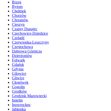
Brzeg
Bytom
Chełmek
Chorzów
Chrzanów
Cieszyn
Czarny Dunajec
Czechowice-Dziedzice
Czeladź
Czerwionka-Leszczyny
Częstochowa
Dąbrowa Górnicza
Dzierżoniów
Folwark
Gdańsk
Gdynia
Gilowice
Gliwice
Głogówek
Gogolin
Grodków
Grodzisk Mazowiecki
Imielin
Inowrocław
Jabłonka