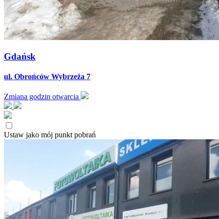
Gdańsk
ul. Obrońców Wybrzeża 7
Zmiana godzin otwarcia
Ustaw jako mój punkt pobrań