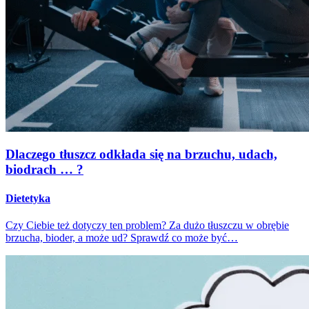
Dlaczego tłuszcz odkłada się na brzuchu, udach,
biodrach … ?
Dietetyka
Czy Ciebie też dotyczy ten problem? Za dużo tłuszczu w obrębie
brzucha, bioder, a może ud? Sprawdź co może być…