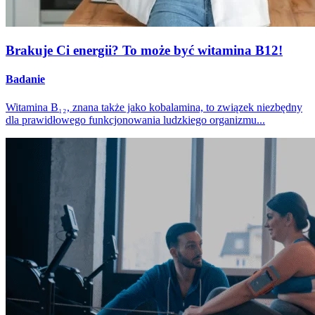
Brakuje Ci energii? To może być witamina B12!
Badanie
Witamina B₁₂, znana także jako kobalamina, to związek niezbędny
dla prawidłowego funkcjonowania ludzkiego organizmu...