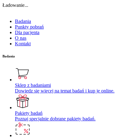
Ładowanie...
Badania
Punkty pobrań
Dla pacjenta
O nas
Kontakt
Badania
Sklep z badaniami
Dowiedz się więcej na temat badań i kup je online.
Pakiety badań
Poznaj specjalnie dobrane pakiety badań.