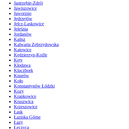
Jastrzębie-Zdrój
Jawiszowice
Jaworzno
Jędrzejów
Jelcz-Laskowice
Jeleśnia
Jordanów
Kalisz
Kalwaria Zebrzydowska
Katowice
Kędzierzyn-Koźle
Kęty
Kłodawa
Kluczbork
Knurów
Koło
Konstantynów Łódzki
Kozy
Krapkowice
Kruszwica
Krzeszowice
Łask
Łaziska Górne
Łazy
Łęczyca