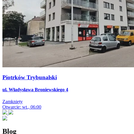
Piotrków Trybunalski
ul. Władysława Broniewskiego 4
Zamknięty
Otwarcie: wt., 06:00
Blog