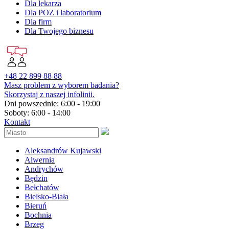
Dla lekarza
Dla POZ i laboratorium
Dla firm
Dla Twojego biznesu
+48 22 899 88 88
Masz problem z wyborem badania?
Skorzystaj z naszej infolinii.
Dni powszednie: 6:00 - 19:00
Soboty: 6:00 - 14:00
Kontakt
Aleksandrów Kujawski
Alwernia
Andrychów
Będzin
Bełchatów
Bielsko-Biała
Bieruń
Bochnia
Brzeg