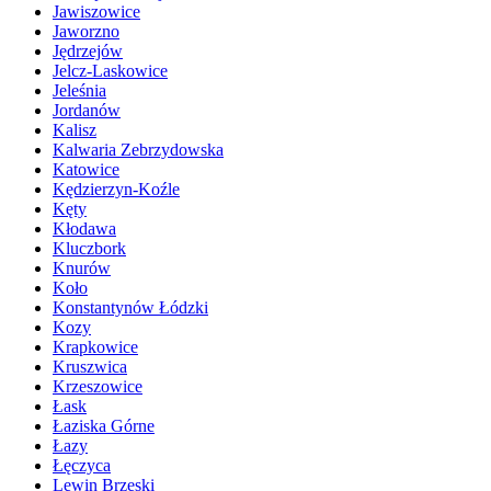
Jawiszowice
Jaworzno
Jędrzejów
Jelcz-Laskowice
Jeleśnia
Jordanów
Kalisz
Kalwaria Zebrzydowska
Katowice
Kędzierzyn-Koźle
Kęty
Kłodawa
Kluczbork
Knurów
Koło
Konstantynów Łódzki
Kozy
Krapkowice
Kruszwica
Krzeszowice
Łask
Łaziska Górne
Łazy
Łęczyca
Lewin Brzeski