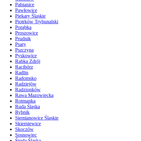
Pabianice
Pawłowice
Piekary Śląskie
Piotrków Trybunalski
Porąbka
Proszowice
Prudnik
Psary
Pszczyna
Pyskowice
Rabka Zdrój
Racibórz
Radlin
Radomsko
Radziejów
Radzionków
Rawa Mazowiecka
Rotmanka
Ruda Śląska
Rybnik
Siemianowice Śląskie
Skierniewice
Skoczów
Sosnowiec
Środa Śląska