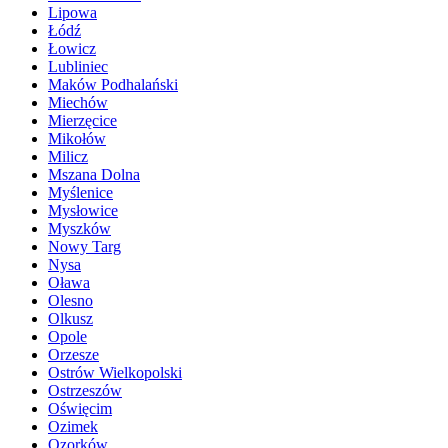
Lipowa
Łódź
Łowicz
Lubliniec
Maków Podhalański
Miechów
Mierzęcice
Mikołów
Milicz
Mszana Dolna
Myślenice
Mysłowice
Myszków
Nowy Targ
Nysa
Oława
Olesno
Olkusz
Opole
Orzesze
Ostrów Wielkopolski
Ostrzeszów
Oświęcim
Ozimek
Ozorków