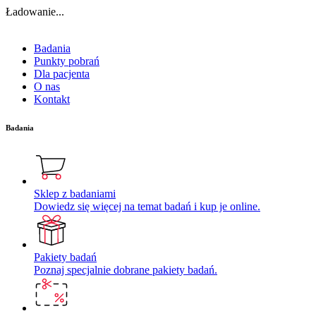
Ładowanie...
Badania
Punkty pobrań
Dla pacjenta
O nas
Kontakt
Badania
Sklep z badaniami
Dowiedz się więcej na temat badań i kup je online.
Pakiety badań
Poznaj specjalnie dobrane pakiety badań.