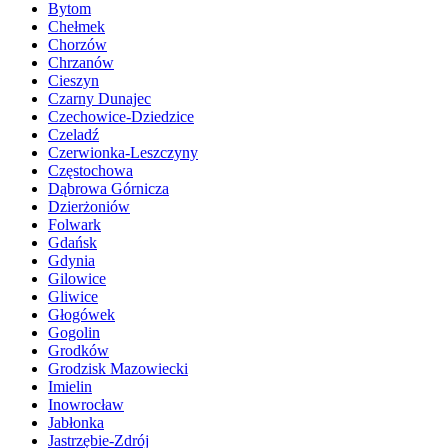
Bytom
Chełmek
Chorzów
Chrzanów
Cieszyn
Czarny Dunajec
Czechowice-Dziedzice
Czeladź
Czerwionka-Leszczyny
Częstochowa
Dąbrowa Górnicza
Dzierżoniów
Folwark
Gdańsk
Gdynia
Gilowice
Gliwice
Głogówek
Gogolin
Grodków
Grodzisk Mazowiecki
Imielin
Inowrocław
Jabłonka
Jastrzębie-Zdrój