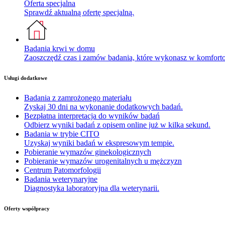
Oferta specjalna
Sprawdź aktualną ofertę specjalną.
Badania krwi w domu
Zaoszczędź czas i zamów badania, które wykonasz w komfor
Usługi dodatkowe
Badania z zamrożonego materiału
Zyskaj 30 dni na wykonanie dodatkowych badań.
Bezpłatna interpretacja do wyników badań
Odbierz wyniki badań z opisem online już w kilka sekund.
Badania w trybie CITO
Uzyskaj wyniki badań w ekspresowym tempie.
Pobieranie wymazów ginekologicznych
Pobieranie wymazów urogenitalnych u mężczyzn
Centrum Patomorfologii
Badania weterynaryjne
Diagnostyka laboratoryjna dla weterynarii.
Oferty współpracy