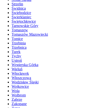
Strzelin
Świdnica
Świebodzice
Świerklaniec
Świętochłowice
Tarnowskie Góry
Tomaszew
Tomaszów Mazowiecki
Tomice
Trzebinia
Trzebnica
Turek
Tychy
Ustroń
Węgierska Górka
Wieluń
Włocławek
Włoszczowa
Wodzisław Śląski
Wojkowice
Wola
Wolbrom
Zabrze
Zakopane