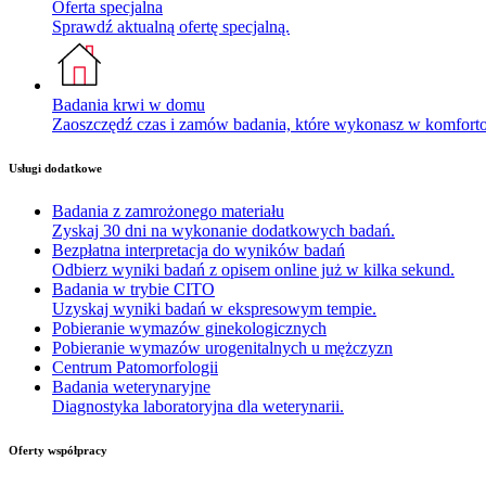
Oferta specjalna
Sprawdź aktualną ofertę specjalną.
Badania krwi w domu
Zaoszczędź czas i zamów badania, które wykonasz w komfor
Usługi dodatkowe
Badania z zamrożonego materiału
Zyskaj 30 dni na wykonanie dodatkowych badań.
Bezpłatna interpretacja do wyników badań
Odbierz wyniki badań z opisem online już w kilka sekund.
Badania w trybie CITO
Uzyskaj wyniki badań w ekspresowym tempie.
Pobieranie wymazów ginekologicznych
Pobieranie wymazów urogenitalnych u mężczyzn
Centrum Patomorfologii
Badania weterynaryjne
Diagnostyka laboratoryjna dla weterynarii.
Oferty współpracy