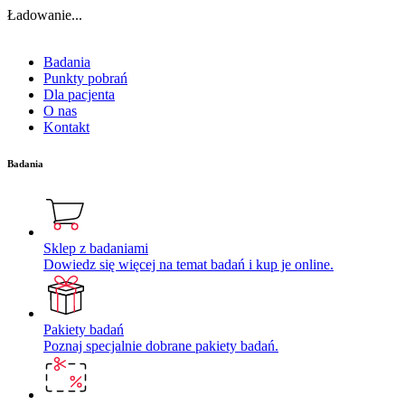
Ładowanie...
Badania
Punkty pobrań
Dla pacjenta
O nas
Kontakt
Badania
Sklep z badaniami
Dowiedz się więcej na temat badań i kup je online.
Pakiety badań
Poznaj specjalnie dobrane pakiety badań.