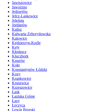
Jawiszowice
Jaworzno
Jędrzejów
Jelcz-Laskowice
Jeleśnia
Jordanów
Kalisz
Kalwaria Zebrzydowska
Katowice
Kędzierzyn-Koźle
Kęty
Kłodawa
Kluczbork
Knurów
Koło
Konstantynów Łódzki
Kozy
Krapkowice
Kruszwica
Krzeszowice
Łask
Łaziska Górne
Łazy
Łęczyca
Lewin Brzeski