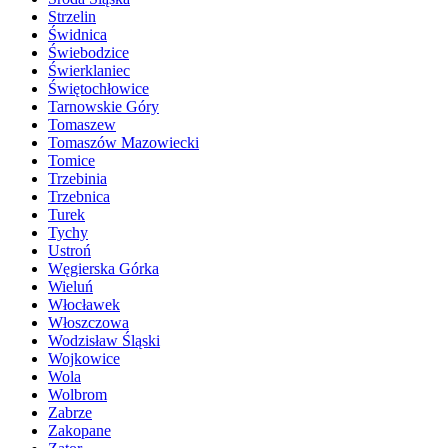
Strzelin
Świdnica
Świebodzice
Świerklaniec
Świętochłowice
Tarnowskie Góry
Tomaszew
Tomaszów Mazowiecki
Tomice
Trzebinia
Trzebnica
Turek
Tychy
Ustroń
Węgierska Górka
Wieluń
Włocławek
Włoszczowa
Wodzisław Śląski
Wojkowice
Wola
Wolbrom
Zabrze
Zakopane