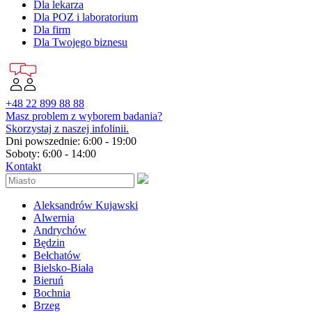
Dla lekarza
Dla POZ i laboratorium
Dla firm
Dla Twojego biznesu
+48 22 899 88 88
Masz problem z wyborem badania?
Skorzystaj z naszej infolinii.
Dni powszednie: 6:00 - 19:00
Soboty: 6:00 - 14:00
Kontakt
Aleksandrów Kujawski
Alwernia
Andrychów
Będzin
Bełchatów
Bielsko-Biała
Bieruń
Bochnia
Brzeg