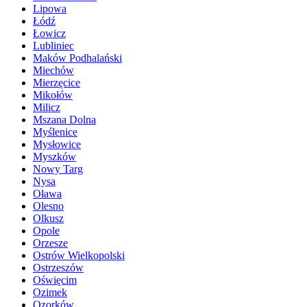
Lipowa
Łódź
Łowicz
Lubliniec
Maków Podhalański
Miechów
Mierzęcice
Mikołów
Milicz
Mszana Dolna
Myślenice
Mysłowice
Myszków
Nowy Targ
Nysa
Oława
Olesno
Olkusz
Opole
Orzesze
Ostrów Wielkopolski
Ostrzeszów
Oświęcim
Ozimek
Ozorków