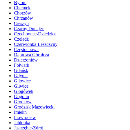
Bytom
Chełmek
Chorzów
Chrzanów
Cieszyn
Czarny Dunajec
Czechowice-Dziedzice
Czeladź
Czerwionka-Leszczyny
Częstochowa
Dąbrowa Górnicza
Dzierżoniów
Folwark
Gdańsk
Gdynia
Gilowice
Gliwice
Głogówek
Gogolin
Grodków
Grodzisk Mazowiecki
Imielin
Inowrocław
Jabłonka
Jastrzębie-Zdrój