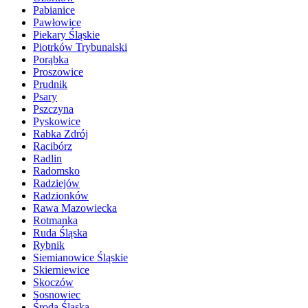
Pabianice
Pawłowice
Piekary Śląskie
Piotrków Trybunalski
Porąbka
Proszowice
Prudnik
Psary
Pszczyna
Pyskowice
Rabka Zdrój
Racibórz
Radlin
Radomsko
Radziejów
Radzionków
Rawa Mazowiecka
Rotmanka
Ruda Śląska
Rybnik
Siemianowice Śląskie
Skierniewice
Skoczów
Sosnowiec
Środa Śląska