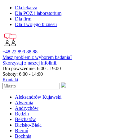
Dla lekarza
Dla POZ i laboratorium
Dla firm
Dla Twojego biznesu
+48 22 899 88 88
Masz problem z wyborem badania?
Skorzystaj z naszej infolinii.
Dni powszednie: 6:00 - 19:00
Soboty: 6:00 - 14:00
Kontakt
Aleksandrów Kujawski
Alwernia
Andrychów
Będzin
Bełchatów
Bielsko-Biała
Bieruń
Bochnia