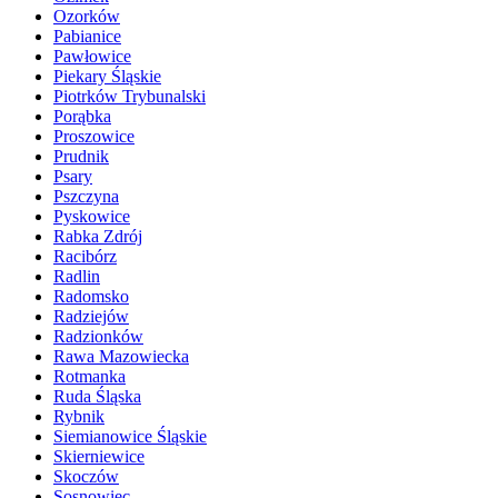
Ozorków
Pabianice
Pawłowice
Piekary Śląskie
Piotrków Trybunalski
Porąbka
Proszowice
Prudnik
Psary
Pszczyna
Pyskowice
Rabka Zdrój
Racibórz
Radlin
Radomsko
Radziejów
Radzionków
Rawa Mazowiecka
Rotmanka
Ruda Śląska
Rybnik
Siemianowice Śląskie
Skierniewice
Skoczów
Sosnowiec