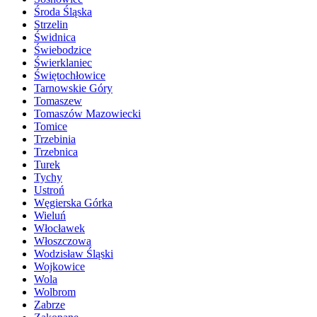
Środa Śląska
Strzelin
Świdnica
Świebodzice
Świerklaniec
Świętochłowice
Tarnowskie Góry
Tomaszew
Tomaszów Mazowiecki
Tomice
Trzebinia
Trzebnica
Turek
Tychy
Ustroń
Węgierska Górka
Wieluń
Włocławek
Włoszczowa
Wodzisław Śląski
Wojkowice
Wola
Wolbrom
Zabrze