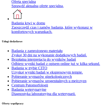
Oferta specjalna
Sprawdź aktualną ofertę specjalną.
Badania krwi w domu
Zaoszczędź czas i zamów badania, które wykonasz w
komfortowych warunkach.
Usługi dodatkowe
Badania z zamrożonego materiału
Zyskaj 30 dni na wykonanie dodatkowych badań.
Bezpłatna interpretacja do wyników badań
Odbierz wyniki badań z opisem online już w kilka sekund.
Badania w trybie CITO
Uzyskaj wyniki badań w ekspresowym tempie.
Pobieranie wymazów ginekologicznych
Pobieranie wymazów urogenitalnych u mężczyzn
Centrum Patomorfologii
Badania weterynaryjne
Diagnostyka laboratoryjna dla weterynarii.
Oferty współpracy