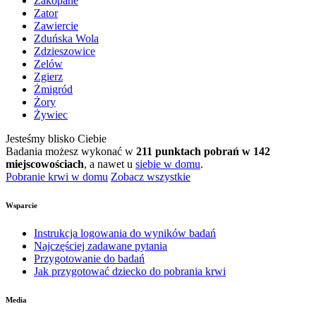
Zakopane
Zator
Zawiercie
Zduńska Wola
Zdzieszowice
Zelów
Zgierz
Żmigród
Żory
Żywiec
Jesteśmy blisko Ciebie
Badania możesz wykonać w
211 punktach pobrań w 142
miejscowościach
, a nawet u
siebie w domu
.
Pobranie krwi w domu
Zobacz wszystkie
Wsparcie
Instrukcja logowania do wyników badań
Najczęściej zadawane pytania
Przygotowanie do badań
Jak przygotować dziecko do pobrania krwi
Media