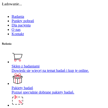
Ładowanie...
Badania
Punkty pobrań
Dla pacjenta
O nas
Kontakt
Badania
Sklep z badaniami
Dowiedz się więcej na temat badań i kup je online.
Pakiety badań
Poznaj specjalnie dobrane pakiety badań.