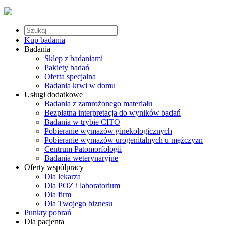
Kup badania
Badania
Sklep z badaniami
Pakiety badań
Oferta specjalna
Badania krwi w domu
Usługi dodatkowe
Badania z zamrożonego materiału
Bezpłatna interpretacja do wyników badań
Badania w trybie CITO
Pobieranie wymazów ginekologicznych
Pobieranie wymazów urogenitalnych u mężczyzn
Centrum Patomorfologii
Badania weterynaryjne
Oferty współpracy
Dla lekarza
Dla POZ i laboratorium
Dla firm
Dla Twojego biznesu
Punkty pobrań
Dla pacjenta