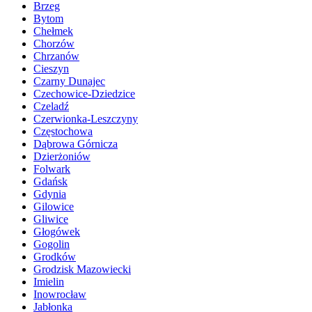
Brzeg
Bytom
Chełmek
Chorzów
Chrzanów
Cieszyn
Czarny Dunajec
Czechowice-Dziedzice
Czeladź
Czerwionka-Leszczyny
Częstochowa
Dąbrowa Górnicza
Dzierżoniów
Folwark
Gdańsk
Gdynia
Gilowice
Gliwice
Głogówek
Gogolin
Grodków
Grodzisk Mazowiecki
Imielin
Inowrocław
Jabłonka