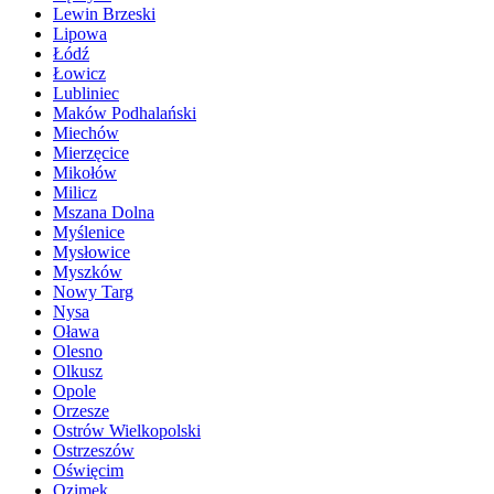
Lewin Brzeski
Lipowa
Łódź
Łowicz
Lubliniec
Maków Podhalański
Miechów
Mierzęcice
Mikołów
Milicz
Mszana Dolna
Myślenice
Mysłowice
Myszków
Nowy Targ
Nysa
Oława
Olesno
Olkusz
Opole
Orzesze
Ostrów Wielkopolski
Ostrzeszów
Oświęcim
Ozimek