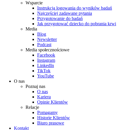
Wsparcie
Instrukcja logowania do wyników badań
Najczęściej zadawane pytania
Przygotowanie do badań
Jak przygotować dziecko do pobrania krwi
Media
Blog
Newsletter
Podcast
Media społecznościowe
Facebook
Instagram
LinkedIn
TikTok
YouTube
O nas
Poznaj nas
O nas
Kariera
Opinie Klientów
Relacje
Pomagamy
Historie Klientów
Biuro prasowe
Kontakt