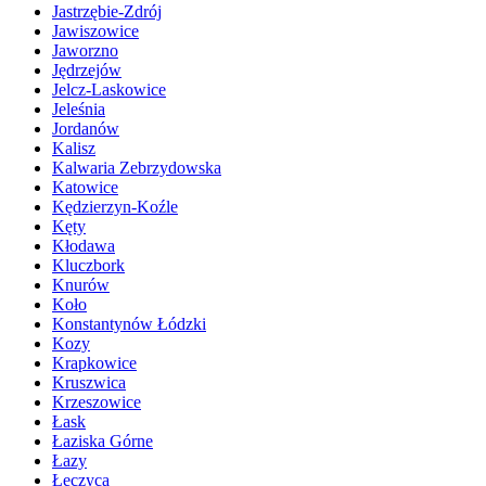
Jastrzębie-Zdrój
Jawiszowice
Jaworzno
Jędrzejów
Jelcz-Laskowice
Jeleśnia
Jordanów
Kalisz
Kalwaria Zebrzydowska
Katowice
Kędzierzyn-Koźle
Kęty
Kłodawa
Kluczbork
Knurów
Koło
Konstantynów Łódzki
Kozy
Krapkowice
Kruszwica
Krzeszowice
Łask
Łaziska Górne
Łazy
Łęczyca