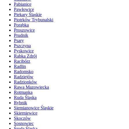
Pabianice
Pawłowice
Piekary Śląskie
Piotrków Trybunalski
Porąbka
Proszowice
Prudnik
Psary
Pszczyna
Pyskowice
Rabka Zdrój
Racibórz
Radlin
Radomsko
Radziejów
Radzionków
Rawa Mazowiecka
Rotmanka
Ruda Śląska
Rybnik
Siemianowice Śląskie
Skierniewice
Skoczów
Sosnowiec
Środa Śląska