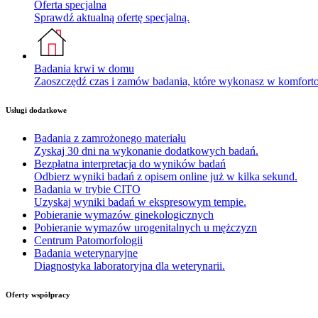
Oferta specjalna
Sprawdź aktualną ofertę specjalną.
Badania krwi w domu
Zaoszczędź czas i zamów badania, które wykonasz w komfor
Usługi dodatkowe
Badania z zamrożonego materiału
Zyskaj 30 dni na wykonanie dodatkowych badań.
Bezpłatna interpretacja do wyników badań
Odbierz wyniki badań z opisem online już w kilka sekund.
Badania w trybie CITO
Uzyskaj wyniki badań w ekspresowym tempie.
Pobieranie wymazów ginekologicznych
Pobieranie wymazów urogenitalnych u mężczyzn
Centrum Patomorfologii
Badania weterynaryjne
Diagnostyka laboratoryjna dla weterynarii.
Oferty współpracy