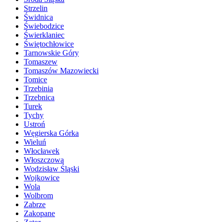
Strzelin
Świdnica
Świebodzice
Świerklaniec
Świętochłowice
Tarnowskie Góry
Tomaszew
Tomaszów Mazowiecki
Tomice
Trzebinia
Trzebnica
Turek
Tychy
Ustroń
Węgierska Górka
Wieluń
Włocławek
Włoszczowa
Wodzisław Śląski
Wojkowice
Wola
Wolbrom
Zabrze
Zakopane