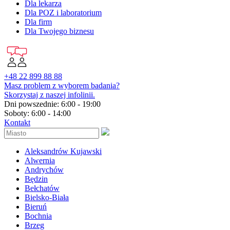
Dla lekarza
Dla POZ i laboratorium
Dla firm
Dla Twojego biznesu
+48 22 899 88 88
Masz problem z wyborem badania?
Skorzystaj z naszej infolinii.
Dni powszednie: 6:00 - 19:00
Soboty: 6:00 - 14:00
Kontakt
Aleksandrów Kujawski
Alwernia
Andrychów
Będzin
Bełchatów
Bielsko-Biała
Bieruń
Bochnia
Brzeg