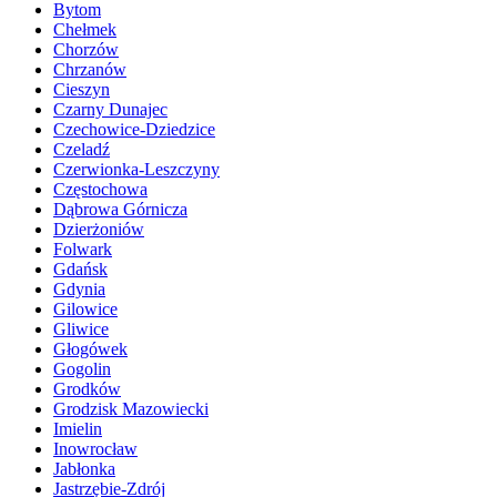
Bytom
Chełmek
Chorzów
Chrzanów
Cieszyn
Czarny Dunajec
Czechowice-Dziedzice
Czeladź
Czerwionka-Leszczyny
Częstochowa
Dąbrowa Górnicza
Dzierżoniów
Folwark
Gdańsk
Gdynia
Gilowice
Gliwice
Głogówek
Gogolin
Grodków
Grodzisk Mazowiecki
Imielin
Inowrocław
Jabłonka
Jastrzębie-Zdrój