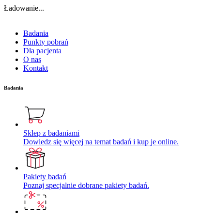
Ładowanie...
Badania
Punkty pobrań
Dla pacjenta
O nas
Kontakt
Badania
Sklep z badaniami
Dowiedz się więcej na temat badań i kup je online.
Pakiety badań
Poznaj specjalnie dobrane pakiety badań.