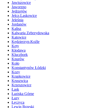
Jawiszowice
Jaworzno
Jędrzejów
Jelcz-Laskowice
Jeleśnia
Jordanów
Kalisz
Kalwaria Zebrzydowska
Katowice
Kędzierzyn-Koźle
Kęty
Kłodawa
Kluczbork
Knurów
Koło
Konstantynów Łódzki
Kozy
Krapkowice
Kruszwica
Krzeszowice
Łask
Łaziska Górne
Łazy
Łęczyca
Lewin Brzeski