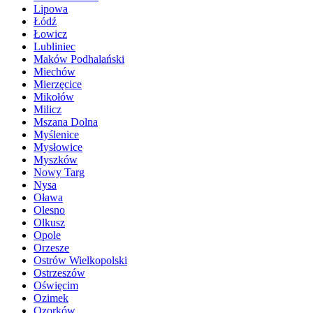
Lipowa
Łódź
Łowicz
Lubliniec
Maków Podhalański
Miechów
Mierzęcice
Mikołów
Milicz
Mszana Dolna
Myślenice
Mysłowice
Myszków
Nowy Targ
Nysa
Oława
Olesno
Olkusz
Opole
Orzesze
Ostrów Wielkopolski
Ostrzeszów
Oświęcim
Ozimek
Ozorków