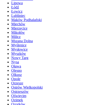
Lipowa
Łódź
Łowicz
Lubliniec
Maków Podhalański
Miechów
Mierzęcice
Mikołów
Milicz
Mszana Dolna
Myślenice
Mysłowice
Myszków
Nowy Targ
Nysa
Oława
Olesno
Olkusz
Opole
Orzesze
Ostrów Wielkopolski
Ostrzeszów
Oświęcim
Ozimek
Ozorków