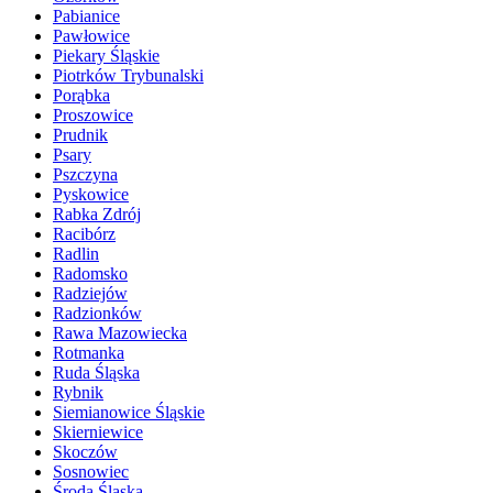
Pabianice
Pawłowice
Piekary Śląskie
Piotrków Trybunalski
Porąbka
Proszowice
Prudnik
Psary
Pszczyna
Pyskowice
Rabka Zdrój
Racibórz
Radlin
Radomsko
Radziejów
Radzionków
Rawa Mazowiecka
Rotmanka
Ruda Śląska
Rybnik
Siemianowice Śląskie
Skierniewice
Skoczów
Sosnowiec
Środa Śląska