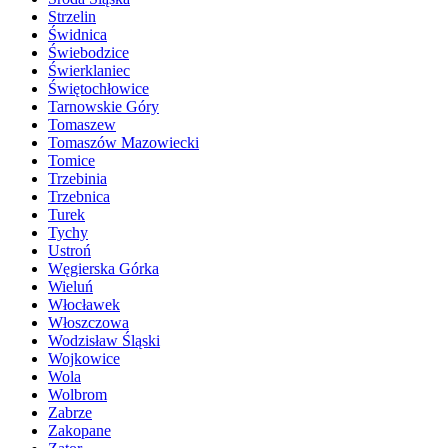
Strzelin
Świdnica
Świebodzice
Świerklaniec
Świętochłowice
Tarnowskie Góry
Tomaszew
Tomaszów Mazowiecki
Tomice
Trzebinia
Trzebnica
Turek
Tychy
Ustroń
Węgierska Górka
Wieluń
Włocławek
Włoszczowa
Wodzisław Śląski
Wojkowice
Wola
Wolbrom
Zabrze
Zakopane