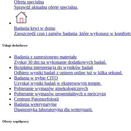
Oferta specjalna
Sprawdź aktualną ofertę specjalną.
Badania krwi w domu
Zaoszczędź czas i zamów badania, które wykonasz w komfor
Usługi dodatkowe
Badania z zamrożonego materiału
Zyskaj 30 dni na wykonanie dodatkowych badań.
Bezpłatna interpretacja do wyników badań
Odbierz wyniki badań z opisem online już w kilka sekund.
Badania w trybie CITO
Uzyskaj wyniki badań w ekspresowym tempie.
Pobieranie wymazów ginekologicznych
Pobieranie wymazów urogenitalnych u mężczyzn
Centrum Patomorfologii
Badania weterynaryjne
Diagnostyka laboratoryjna dla weterynarii.
Oferty współpracy