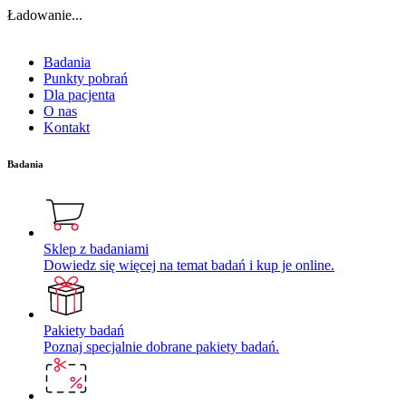
Ładowanie...
Badania
Punkty pobrań
Dla pacjenta
O nas
Kontakt
Badania
Sklep z badaniami
Dowiedz się więcej na temat badań i kup je online.
Pakiety badań
Poznaj specjalnie dobrane pakiety badań.