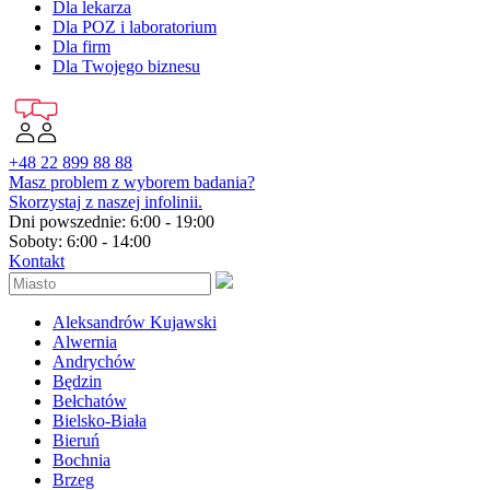
Dla lekarza
Dla POZ i laboratorium
Dla firm
Dla Twojego biznesu
+48 22 899 88 88
Masz problem z wyborem badania?
Skorzystaj z naszej infolinii.
Dni powszednie: 6:00 - 19:00
Soboty: 6:00 - 14:00
Kontakt
Aleksandrów Kujawski
Alwernia
Andrychów
Będzin
Bełchatów
Bielsko-Biała
Bieruń
Bochnia
Brzeg