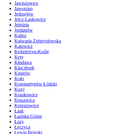
Jawiszowice
Jaworzno
Jędrzejów
Jelcz-Laskowice
Jeleśnia
Jordanów
Kalisz
Kalwaria Zebrzydowska
Katowice
Kędzierzyn-Koźle
Kęty
Kłodawa
Kluczbork
Knurów
Koło
Konstantynów Łódzki
Kozy
Krapkowice
Kruszwica
Krzeszowice
Łask
Łaziska Górne
Łazy
Łęczyca
Lewin Brzeski