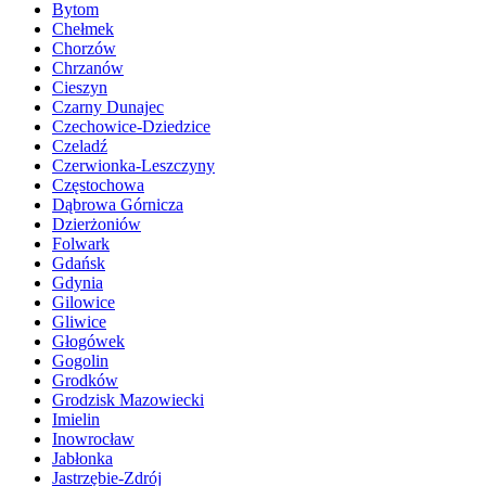
Bytom
Chełmek
Chorzów
Chrzanów
Cieszyn
Czarny Dunajec
Czechowice-Dziedzice
Czeladź
Czerwionka-Leszczyny
Częstochowa
Dąbrowa Górnicza
Dzierżoniów
Folwark
Gdańsk
Gdynia
Gilowice
Gliwice
Głogówek
Gogolin
Grodków
Grodzisk Mazowiecki
Imielin
Inowrocław
Jabłonka
Jastrzębie-Zdrój