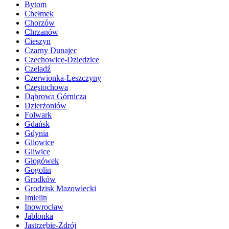
Bytom
Chełmek
Chorzów
Chrzanów
Cieszyn
Czarny Dunajec
Czechowice-Dziedzice
Czeladź
Czerwionka-Leszczyny
Częstochowa
Dąbrowa Górnicza
Dzierżoniów
Folwark
Gdańsk
Gdynia
Gilowice
Gliwice
Głogówek
Gogolin
Grodków
Grodzisk Mazowiecki
Imielin
Inowrocław
Jabłonka
Jastrzębie-Zdrój