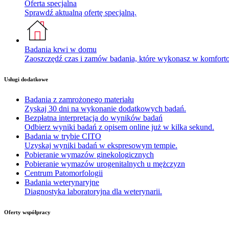
Oferta specjalna
Sprawdź aktualną ofertę specjalną.
Badania krwi w domu
Zaoszczędź czas i zamów badania, które wykonasz w komfor
Usługi dodatkowe
Badania z zamrożonego materiału
Zyskaj 30 dni na wykonanie dodatkowych badań.
Bezpłatna interpretacja do wyników badań
Odbierz wyniki badań z opisem online już w kilka sekund.
Badania w trybie CITO
Uzyskaj wyniki badań w ekspresowym tempie.
Pobieranie wymazów ginekologicznych
Pobieranie wymazów urogenitalnych u mężczyzn
Centrum Patomorfologii
Badania weterynaryjne
Diagnostyka laboratoryjna dla weterynarii.
Oferty współpracy