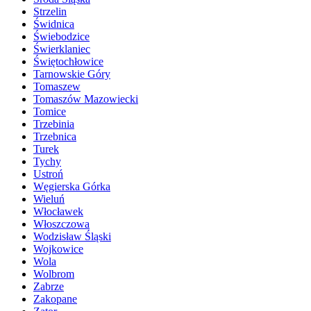
Strzelin
Świdnica
Świebodzice
Świerklaniec
Świętochłowice
Tarnowskie Góry
Tomaszew
Tomaszów Mazowiecki
Tomice
Trzebinia
Trzebnica
Turek
Tychy
Ustroń
Węgierska Górka
Wieluń
Włocławek
Włoszczowa
Wodzisław Śląski
Wojkowice
Wola
Wolbrom
Zabrze
Zakopane