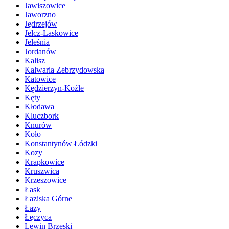
Jawiszowice
Jaworzno
Jędrzejów
Jelcz-Laskowice
Jeleśnia
Jordanów
Kalisz
Kalwaria Zebrzydowska
Katowice
Kędzierzyn-Koźle
Kęty
Kłodawa
Kluczbork
Knurów
Koło
Konstantynów Łódzki
Kozy
Krapkowice
Kruszwica
Krzeszowice
Łask
Łaziska Górne
Łazy
Łęczyca
Lewin Brzeski