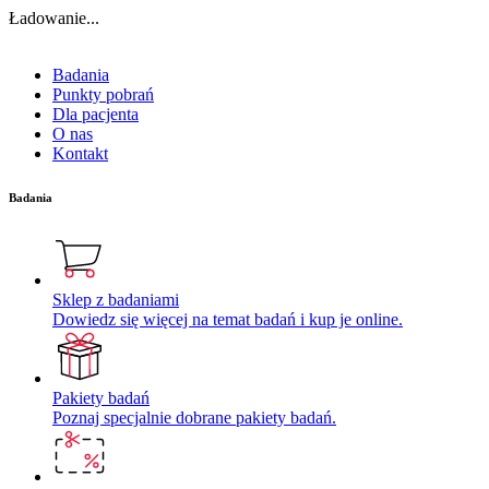
Ładowanie...
Badania
Punkty pobrań
Dla pacjenta
O nas
Kontakt
Badania
Sklep z badaniami
Dowiedz się więcej na temat badań i kup je online.
Pakiety badań
Poznaj specjalnie dobrane pakiety badań.