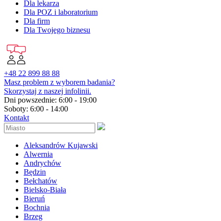
Dla lekarza
Dla POZ i laboratorium
Dla firm
Dla Twojego biznesu
+48 22 899 88 88
Masz problem z wyborem badania?
Skorzystaj z naszej infolinii.
Dni powszednie: 6:00 - 19:00
Soboty: 6:00 - 14:00
Kontakt
Aleksandrów Kujawski
Alwernia
Andrychów
Będzin
Bełchatów
Bielsko-Biała
Bieruń
Bochnia
Brzeg