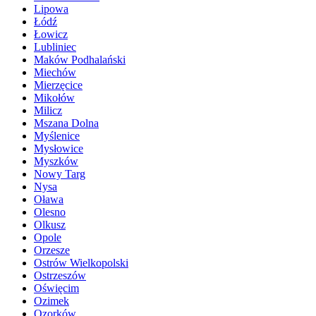
Lipowa
Łódź
Łowicz
Lubliniec
Maków Podhalański
Miechów
Mierzęcice
Mikołów
Milicz
Mszana Dolna
Myślenice
Mysłowice
Myszków
Nowy Targ
Nysa
Oława
Olesno
Olkusz
Opole
Orzesze
Ostrów Wielkopolski
Ostrzeszów
Oświęcim
Ozimek
Ozorków