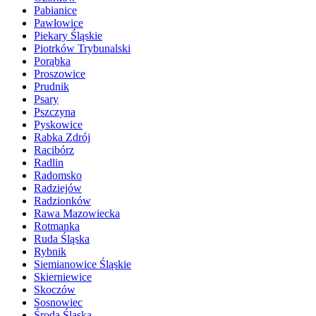
Pabianice
Pawłowice
Piekary Śląskie
Piotrków Trybunalski
Porąbka
Proszowice
Prudnik
Psary
Pszczyna
Pyskowice
Rabka Zdrój
Racibórz
Radlin
Radomsko
Radziejów
Radzionków
Rawa Mazowiecka
Rotmanka
Ruda Śląska
Rybnik
Siemianowice Śląskie
Skierniewice
Skoczów
Sosnowiec
Środa Śląska