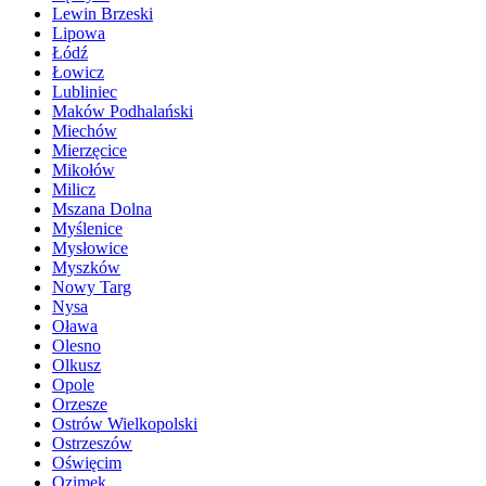
Lewin Brzeski
Lipowa
Łódź
Łowicz
Lubliniec
Maków Podhalański
Miechów
Mierzęcice
Mikołów
Milicz
Mszana Dolna
Myślenice
Mysłowice
Myszków
Nowy Targ
Nysa
Oława
Olesno
Olkusz
Opole
Orzesze
Ostrów Wielkopolski
Ostrzeszów
Oświęcim
Ozimek