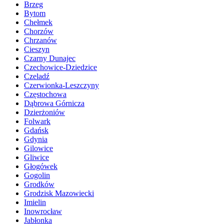
Brzeg
Bytom
Chełmek
Chorzów
Chrzanów
Cieszyn
Czarny Dunajec
Czechowice-Dziedzice
Czeladź
Czerwionka-Leszczyny
Częstochowa
Dąbrowa Górnicza
Dzierżoniów
Folwark
Gdańsk
Gdynia
Gilowice
Gliwice
Głogówek
Gogolin
Grodków
Grodzisk Mazowiecki
Imielin
Inowrocław
Jabłonka