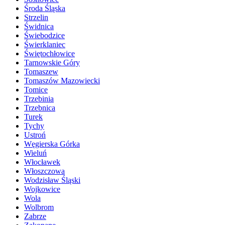
Środa Śląska
Strzelin
Świdnica
Świebodzice
Świerklaniec
Świętochłowice
Tarnowskie Góry
Tomaszew
Tomaszów Mazowiecki
Tomice
Trzebinia
Trzebnica
Turek
Tychy
Ustroń
Węgierska Górka
Wieluń
Włocławek
Włoszczowa
Wodzisław Śląski
Wojkowice
Wola
Wolbrom
Zabrze