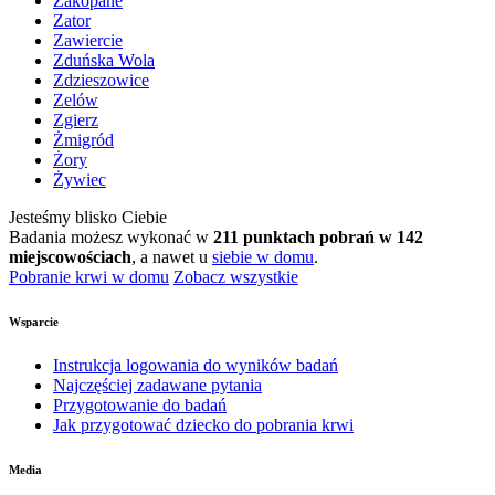
Zakopane
Zator
Zawiercie
Zduńska Wola
Zdzieszowice
Zelów
Zgierz
Żmigród
Żory
Żywiec
Jesteśmy blisko Ciebie
Badania możesz wykonać w
211 punktach pobrań w 142
miejscowościach
, a nawet u
siebie w domu
.
Pobranie krwi w domu
Zobacz wszystkie
Wsparcie
Instrukcja logowania do wyników badań
Najczęściej zadawane pytania
Przygotowanie do badań
Jak przygotować dziecko do pobrania krwi
Media