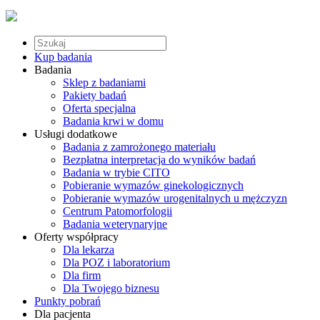
Kup badania
Badania
Sklep z badaniami
Pakiety badań
Oferta specjalna
Badania krwi w domu
Usługi dodatkowe
Badania z zamrożonego materiału
Bezpłatna interpretacja do wyników badań
Badania w trybie CITO
Pobieranie wymazów ginekologicznych
Pobieranie wymazów urogenitalnych u mężczyzn
Centrum Patomorfologii
Badania weterynaryjne
Oferty współpracy
Dla lekarza
Dla POZ i laboratorium
Dla firm
Dla Twojego biznesu
Punkty pobrań
Dla pacjenta