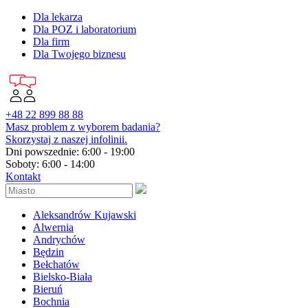
Dla lekarza
Dla POZ i laboratorium
Dla firm
Dla Twojego biznesu
+48 22 899 88 88
Masz problem z wyborem badania?
Skorzystaj z naszej infolinii.
Dni powszednie: 6:00 - 19:00
Soboty: 6:00 - 14:00
Kontakt
Aleksandrów Kujawski
Alwernia
Andrychów
Będzin
Bełchatów
Bielsko-Biała
Bieruń
Bochnia