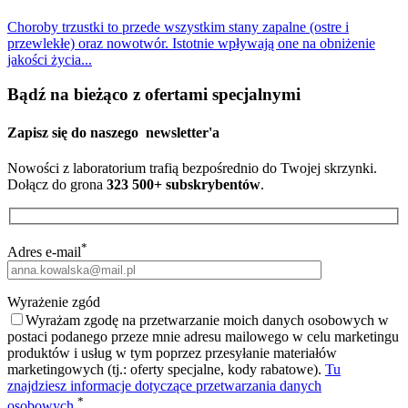
Choroby trzustki to przede wszystkim stany zapalne (ostre i
przewlekłe) oraz nowotwór. Istotnie wpływają one na obniżenie
jakości życia...
Bądź na bieżąco z ofertami specjalnymi
Zapisz się do naszego
newsletter'a
Nowości z laboratorium trafią bezpośrednio do Twojej skrzynki.
Dołącz do grona
323 500+ subskrybentów
.
*
Adres e-mail
Wyrażenie zgód
Wyrażam zgodę na przetwarzanie moich danych osobowych w
postaci podanego przeze mnie adresu mailowego w celu marketingu
produktów i usług w tym poprzez przesyłanie materiałów
marketingowych (tj.: oferty specjalne, kody rabatowe).
Tu
znajdziesz informacje dotyczące przetwarzania danych
*
osobowych.