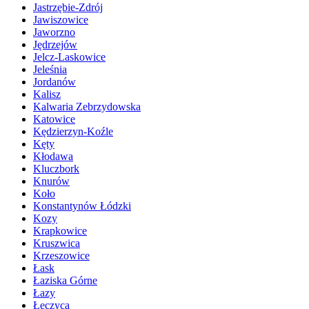
Jastrzębie-Zdrój
Jawiszowice
Jaworzno
Jędrzejów
Jelcz-Laskowice
Jeleśnia
Jordanów
Kalisz
Kalwaria Zebrzydowska
Katowice
Kędzierzyn-Koźle
Kęty
Kłodawa
Kluczbork
Knurów
Koło
Konstantynów Łódzki
Kozy
Krapkowice
Kruszwica
Krzeszowice
Łask
Łaziska Górne
Łazy
Łęczyca