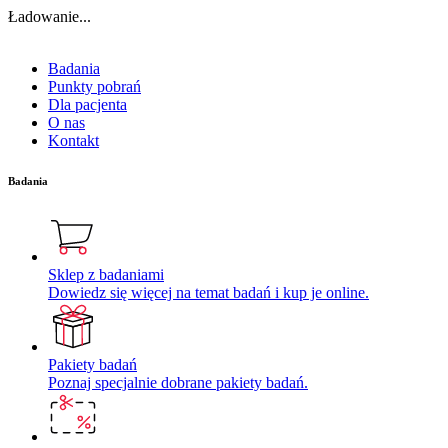
Ładowanie...
Badania
Punkty pobrań
Dla pacjenta
O nas
Kontakt
Badania
Sklep z badaniami
Dowiedz się więcej na temat badań i kup je online.
Pakiety badań
Poznaj specjalnie dobrane pakiety badań.