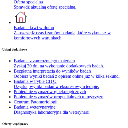
Oferta specjalna
Sprawdź aktualną ofertę specjalną.
Badania krwi w domu
Zaoszczędź czas i zamów badania, które wykonasz w
komfortowych warunkach.
Usługi dodatkowe
Badania z zamrożonego materiału
Zyskaj 30 dni na wykonanie dodatkowych badań.
Bezpłatna interpretacja do wyników badań
Odbierz wyniki badań z opisem online już w kilka sekund.
Badania w trybie CITO
Uzyskaj wyniki badań w ekspresowym tempie.
Pobieranie wymazów ginekologicznych
Pobieranie wymazów urogenitalnych u mężczyzn
Centrum Patomorfologii
Badania weterynaryjne
Diagnostyka laboratoryjna dla weterynarii.
Oferty współpracy