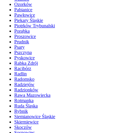
Ozorków
Pabianice
Pawłowice
Piekary Śląskie
Piotrków Trybunalski
Porąbka
Proszowice
Prudnik
Psary
Pszczyna
Pyskowice
Rabka Zdrój
Racibórz
Radlin
Radomsko
Radziejów
Radzionków
Rawa Mazowiecka
Rotmanka
Ruda Śląska
Rybnik
Siemianowice Śląskie
Skierniewice
Skoczów
Sosnowiec