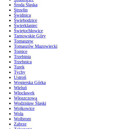
Środa Śląska
Strzelin
Świdnica
Świebodzice
Świerklaniec
Świętochłowice
Tarnowskie Góry
Tomaszew
Tomaszów Mazowiecki
Tomice
Trzebinia
Trzebnica
Turek
Tychy
Ustroń
Węgierska Górka
Wieluń
Włocławek
Włoszczowa
Wodzisław Śląski
Wojkowice
Wola
Wolbrom
Zabrze