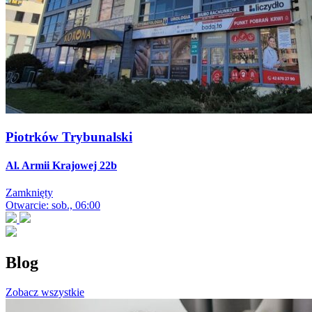
Piotrków Trybunalski
Al. Armii Krajowej 22b
Zamknięty
Otwarcie: sob., 06:00
Blog
Zobacz wszystkie