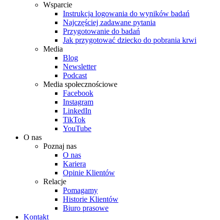
Wsparcie
Instrukcja logowania do wyników badań
Najczęściej zadawane pytania
Przygotowanie do badań
Jak przygotować dziecko do pobrania krwi
Media
Blog
Newsletter
Podcast
Media społecznościowe
Facebook
Instagram
LinkedIn
TikTok
YouTube
O nas
Poznaj nas
O nas
Kariera
Opinie Klientów
Relacje
Pomagamy
Historie Klientów
Biuro prasowe
Kontakt