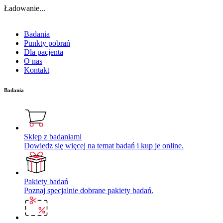
Ładowanie...
Badania
Punkty pobrań
Dla pacjenta
O nas
Kontakt
Badania
Sklep z badaniami
Dowiedz się więcej na temat badań i kup je online.
Pakiety badań
Poznaj specjalnie dobrane pakiety badań.