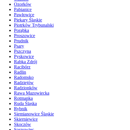
Ozorków
Pabianice
Pawłowice
Piekary Śląskie
Piotrków Trybunalski
Porąbka
Proszowice
Prudnik
Psary
Pszczyna
Pyskowice
Rabka Zdrój
Racibórz
Radlin
Radomsko
Radziejów
Radzionków
Rawa Mazowiecka
Rotmanka
Ruda Śląska
Rybnik
Siemianowice Śląskie
Skierniewice
Skoczów
Sosnowiec