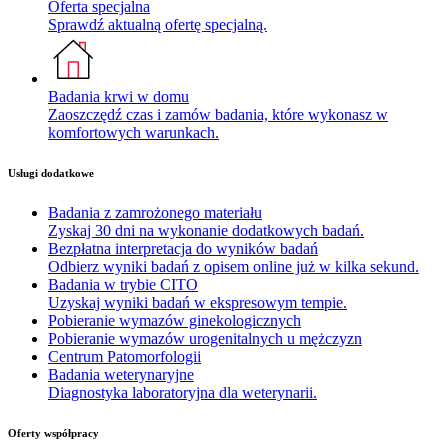
Oferta specjalna
Sprawdź aktualną ofertę specjalną.
Badania krwi w domu
Zaoszczędź czas i zamów badania, które wykonasz w
komfortowych warunkach.
Usługi dodatkowe
Badania z zamrożonego materiału
Zyskaj 30 dni na wykonanie dodatkowych badań.
Bezpłatna interpretacja do wyników badań
Odbierz wyniki badań z opisem online już w kilka sekund.
Badania w trybie CITO
Uzyskaj wyniki badań w ekspresowym tempie.
Pobieranie wymazów ginekologicznych
Pobieranie wymazów urogenitalnych u mężczyzn
Centrum Patomorfologii
Badania weterynaryjne
Diagnostyka laboratoryjna dla weterynarii.
Oferty współpracy