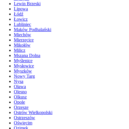
Lewin Brzeski
Lipowa
Łódź
Łowicz
Lubliniec
Maków Podhalański
Miechów
Mierzęcice
Mikołów
Milicz
Mszana Dolna
Myślenice
Mysłowice
Myszków
Nowy Targ
Nysa
Oława
Olesno
Olkusz
Opole
Orzesze
Ostrów Wielkopolski
Ostrzeszów
Oświęcim
Ozimek