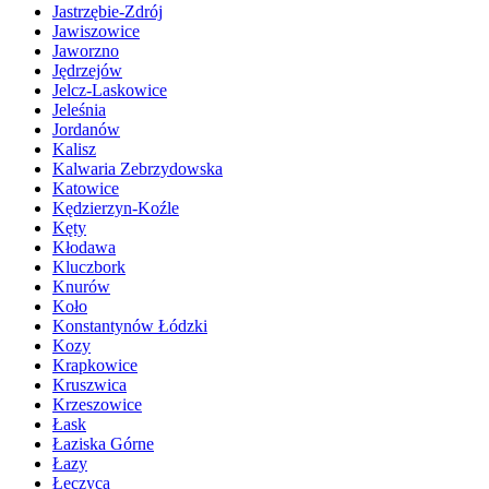
Jastrzębie-Zdrój
Jawiszowice
Jaworzno
Jędrzejów
Jelcz-Laskowice
Jeleśnia
Jordanów
Kalisz
Kalwaria Zebrzydowska
Katowice
Kędzierzyn-Koźle
Kęty
Kłodawa
Kluczbork
Knurów
Koło
Konstantynów Łódzki
Kozy
Krapkowice
Kruszwica
Krzeszowice
Łask
Łaziska Górne
Łazy
Łęczyca