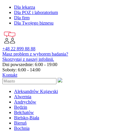
Dla lekarza
Dla POZ i laboratorium
Dla firm
Dla Twojego biznesu
+48 22 899 88 88
Masz problem z wyborem badania?
Skorzystaj z naszej infolinii.
Dni powszednie: 6:00 - 19:00
Soboty: 6:00 - 14:00
Kontakt
Aleksandrów Kujawski
Alwernia
Andrychów
Będzin
Bełchatów
Bielsko-Biała
Bieruń
Bochnia