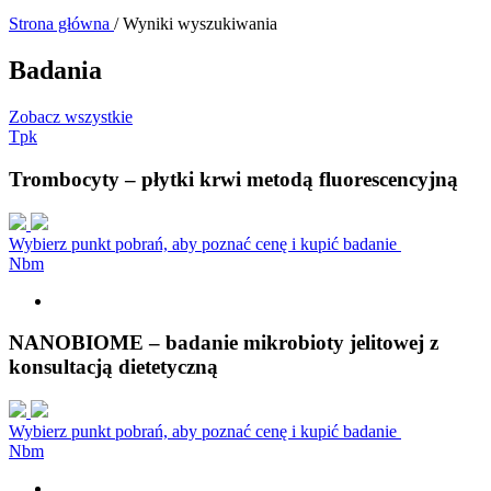
Strona główna
/
Wyniki wyszukiwania
Badania
Zobacz wszystkie
T
p
k
Trombocyty – płytki krwi metodą fluorescencyjną
Wybierz punkt pobrań, aby poznać cenę i kupić badanie
N
b
m
NANOBIOME – badanie mikrobioty jelitowej z
konsultacją dietetyczną
Wybierz punkt pobrań, aby poznać cenę i kupić badanie
N
b
m