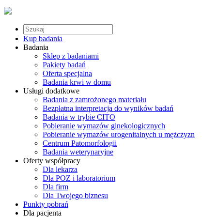
Kup badania
Badania
Sklep z badaniami
Pakiety badań
Oferta specjalna
Badania krwi w domu
Usługi dodatkowe
Badania z zamrożonego materiału
Bezpłatna interpretacja do wyników badań
Badania w trybie CITO
Pobieranie wymazów ginekologicznych
Pobieranie wymazów urogenitalnych u mężczyzn
Centrum Patomorfologii
Badania weterynaryjne
Oferty współpracy
Dla lekarza
Dla POZ i laboratorium
Dla firm
Dla Twojego biznesu
Punkty pobrań
Dla pacjenta