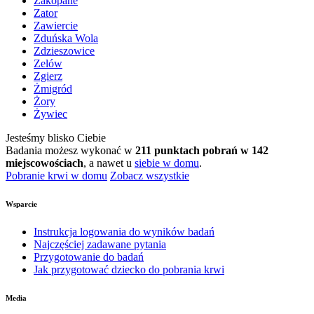
Zakopane
Zator
Zawiercie
Zduńska Wola
Zdzieszowice
Zelów
Zgierz
Żmigród
Żory
Żywiec
Jesteśmy blisko Ciebie
Badania możesz wykonać w
211 punktach pobrań w 142
miejscowościach
, a nawet u
siebie w domu
.
Pobranie krwi w domu
Zobacz wszystkie
Wsparcie
Instrukcja logowania do wyników badań
Najczęściej zadawane pytania
Przygotowanie do badań
Jak przygotować dziecko do pobrania krwi
Media