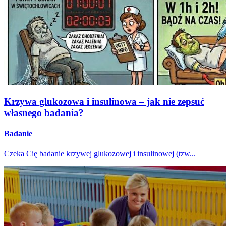
Krzywa glukozowa i insulinowa – jak nie zepsuć
własnego badania?
Badanie
Czeka Cię badanie krzywej glukozowej i insulinowej (tzw...