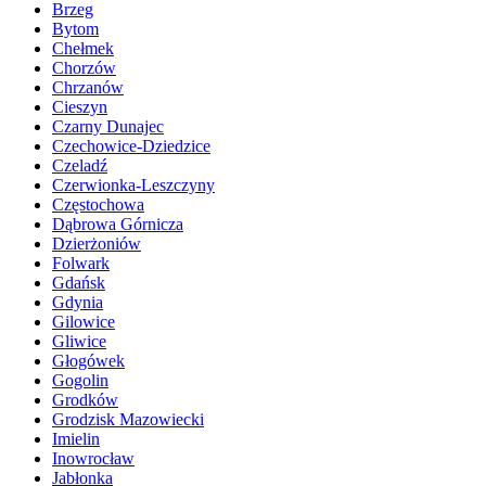
Brzeg
Bytom
Chełmek
Chorzów
Chrzanów
Cieszyn
Czarny Dunajec
Czechowice-Dziedzice
Czeladź
Czerwionka-Leszczyny
Częstochowa
Dąbrowa Górnicza
Dzierżoniów
Folwark
Gdańsk
Gdynia
Gilowice
Gliwice
Głogówek
Gogolin
Grodków
Grodzisk Mazowiecki
Imielin
Inowrocław
Jabłonka