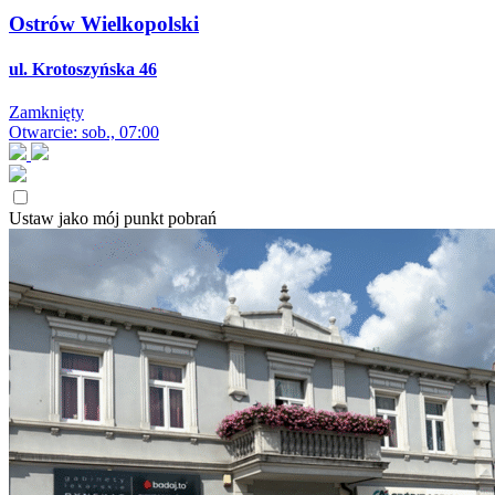
Ostrów Wielkopolski
ul. Krotoszyńska 46
Zamknięty
Otwarcie: sob., 07:00
Ustaw jako mój punkt pobrań