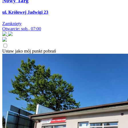
Nowy Targ
ul. Królowej Jadwigi 23
Zamknięty
Otwarcie: sob., 07:00
Ustaw jako mój punkt pobrań