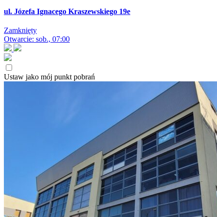
ul. Józefa Ignacego Kraszewskiego 19e
Zamknięty
Otwarcie: sob., 07:00
Ustaw jako mój punkt pobrań