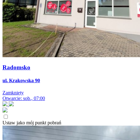
Radomsko
ul. Krakowska 90
Zamknięty
Otwarcie: sob., 07:00
Ustaw jako mój punkt pobrań