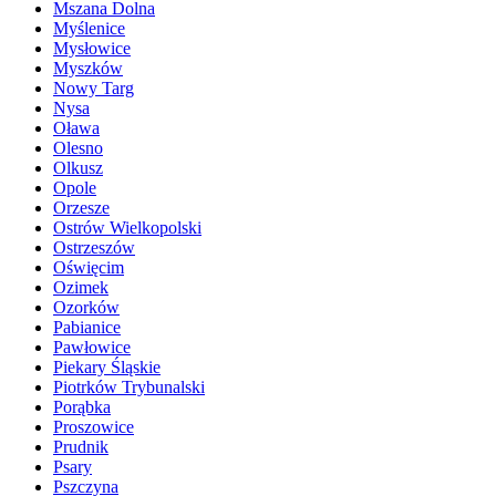
Mszana Dolna
Myślenice
Mysłowice
Myszków
Nowy Targ
Nysa
Oława
Olesno
Olkusz
Opole
Orzesze
Ostrów Wielkopolski
Ostrzeszów
Oświęcim
Ozimek
Ozorków
Pabianice
Pawłowice
Piekary Śląskie
Piotrków Trybunalski
Porąbka
Proszowice
Prudnik
Psary
Pszczyna