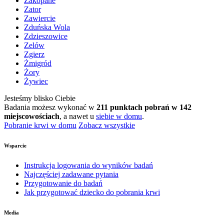
Zakopane
Zator
Zawiercie
Zduńska Wola
Zdzieszowice
Zelów
Zgierz
Żmigród
Żory
Żywiec
Jesteśmy blisko Ciebie
Badania możesz wykonać w
211 punktach pobrań w 142
miejscowościach
, a nawet u
siebie w domu
.
Pobranie krwi w domu
Zobacz wszystkie
Wsparcie
Instrukcja logowania do wyników badań
Najczęściej zadawane pytania
Przygotowanie do badań
Jak przygotować dziecko do pobrania krwi
Media