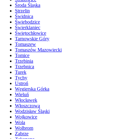
Środa Śląska
Strzelin
Świdnica
Świebodzice
Świerklaniec
Świętochłowice
Tarnowskie Góry
Tomaszew
Tomaszów Mazowiecki
Tomice
Trzebinia
Trzebnica
Turek
Tychy
Ustroń
Węgierska Górka
Wieluń
Włocławek
Włoszczowa
Wodzisław Śląski
Wojkowice
Wola
Wolbrom
Zabrze