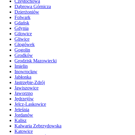
Częstochowa
Dąbrowa Górnicza
Dzierżoniów
Folwark
Gdańsk
Gdynia
Gilowice
Gliwice
Głogówek
Gogolin
Grodków
Grodzisk Mazowiecki
Imielin
Inowrocław
Jabłonka
Jastrzębie-Zdrój
Jawiszowice
Jaworzno
Jędrzejów
Jelcz-Laskowice
Jeleśnia
Jordanów
Kalisz
Kalwaria Zebrzydowska
Katowice