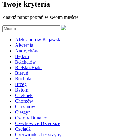
Twoje kryteria
Znajdź punkt pobrań w swoim mieście.
Aleksandrów Kujawski
Alwernia
Andrychów
Będzin
Bełchatów
Bielsko-Biała
Bieruń
Bochnia
Brzeg
Bytom
Chełmek
Chorzów
Chrzanów
Cieszyn
Czarny Dunajec
Czechowice-Dziedzice
Czeladź
Czerwionka-Leszczyny