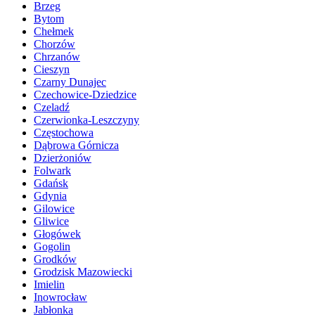
Brzeg
Bytom
Chełmek
Chorzów
Chrzanów
Cieszyn
Czarny Dunajec
Czechowice-Dziedzice
Czeladź
Czerwionka-Leszczyny
Częstochowa
Dąbrowa Górnicza
Dzierżoniów
Folwark
Gdańsk
Gdynia
Gilowice
Gliwice
Głogówek
Gogolin
Grodków
Grodzisk Mazowiecki
Imielin
Inowrocław
Jabłonka