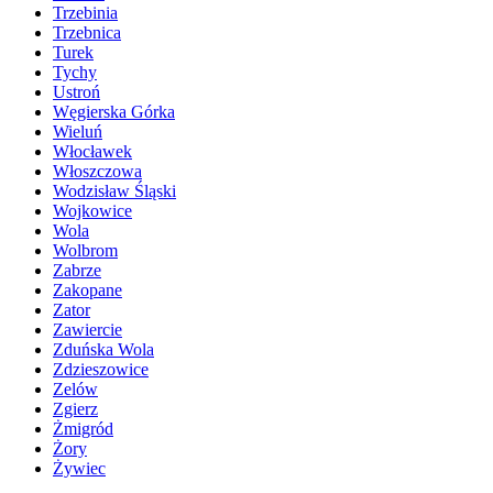
Trzebinia
Trzebnica
Turek
Tychy
Ustroń
Węgierska Górka
Wieluń
Włocławek
Włoszczowa
Wodzisław Śląski
Wojkowice
Wola
Wolbrom
Zabrze
Zakopane
Zator
Zawiercie
Zduńska Wola
Zdzieszowice
Zelów
Zgierz
Żmigród
Żory
Żywiec