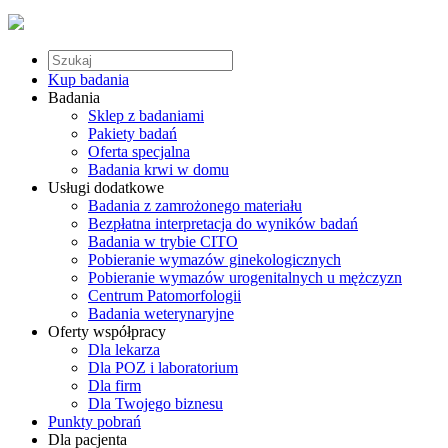
Kup badania
Badania
Sklep z badaniami
Pakiety badań
Oferta specjalna
Badania krwi w domu
Usługi dodatkowe
Badania z zamrożonego materiału
Bezpłatna interpretacja do wyników badań
Badania w trybie CITO
Pobieranie wymazów ginekologicznych
Pobieranie wymazów urogenitalnych u mężczyzn
Centrum Patomorfologii
Badania weterynaryjne
Oferty współpracy
Dla lekarza
Dla POZ i laboratorium
Dla firm
Dla Twojego biznesu
Punkty pobrań
Dla pacjenta