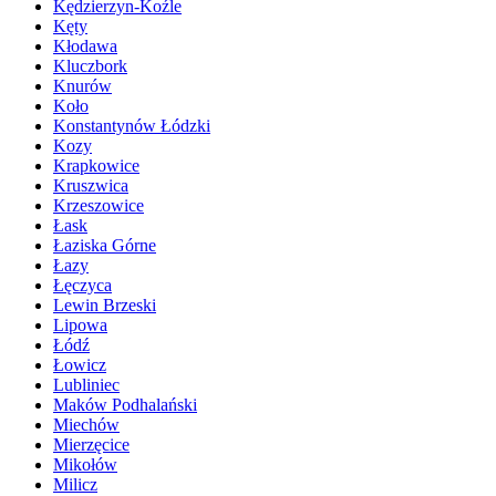
Kędzierzyn-Koźle
Kęty
Kłodawa
Kluczbork
Knurów
Koło
Konstantynów Łódzki
Kozy
Krapkowice
Kruszwica
Krzeszowice
Łask
Łaziska Górne
Łazy
Łęczyca
Lewin Brzeski
Lipowa
Łódź
Łowicz
Lubliniec
Maków Podhalański
Miechów
Mierzęcice
Mikołów
Milicz