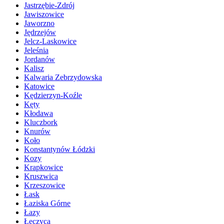
Jastrzębie-Zdrój
Jawiszowice
Jaworzno
Jędrzejów
Jelcz-Laskowice
Jeleśnia
Jordanów
Kalisz
Kalwaria Zebrzydowska
Katowice
Kędzierzyn-Koźle
Kęty
Kłodawa
Kluczbork
Knurów
Koło
Konstantynów Łódzki
Kozy
Krapkowice
Kruszwica
Krzeszowice
Łask
Łaziska Górne
Łazy
Łęczyca