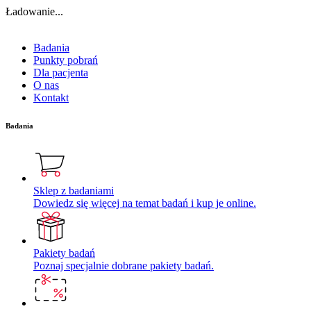
Ładowanie...
Badania
Punkty pobrań
Dla pacjenta
O nas
Kontakt
Badania
Sklep z badaniami
Dowiedz się więcej na temat badań i kup je online.
Pakiety badań
Poznaj specjalnie dobrane pakiety badań.