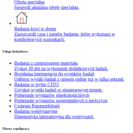
Oferta specjalna
Sprawdź aktualną ofertę specjalną.
Badania krwi w domu
Zaoszczędź czas i zamów badania, które wykonasz w
komfortowych warunkach.
Usługi dodatkowe
Badania z zamrożonego materiału
Zyskaj 30 dni na wykonanie dodatkowych badań.
Bezpłatna interpretacja do wyników badań
Odbierz wyniki badań z opisem online już w kilka sekund.
Badania w trybie CITO
Uzyskaj wyniki badań w ekspresowym tempie.
Pobieranie wymazów ginekologicznych
Pobieranie wymazów urogenitalnych u mężczyzn
Centrum Patomorfologii
Badania weterynaryjne
Diagnostyka laboratoryjna dla weterynarii.
Oferty współpracy