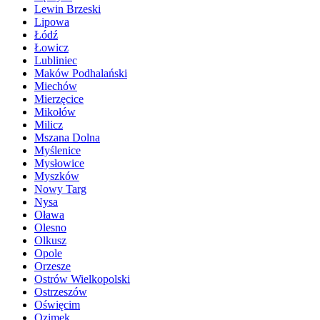
Lewin Brzeski
Lipowa
Łódź
Łowicz
Lubliniec
Maków Podhalański
Miechów
Mierzęcice
Mikołów
Milicz
Mszana Dolna
Myślenice
Mysłowice
Myszków
Nowy Targ
Nysa
Oława
Olesno
Olkusz
Opole
Orzesze
Ostrów Wielkopolski
Ostrzeszów
Oświęcim
Ozimek