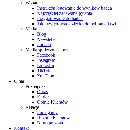
Wsparcie
Instrukcja logowania do wyników badań
Najczęściej zadawane pytania
Przygotowanie do badań
Jak przygotować dziecko do pobrania krwi
Media
Blog
Newsletter
Podcast
Media społecznościowe
Facebook
Instagram
LinkedIn
TikTok
YouTube
O nas
Poznaj nas
O nas
Kariera
Opinie Klientów
Relacje
Pomagamy
Historie Klientów
Biuro prasowe
Kontakt