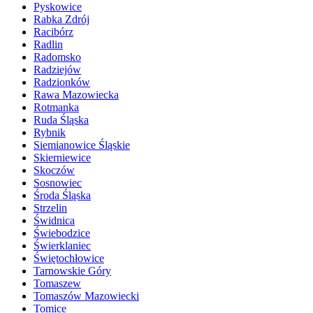
Pyskowice
Rabka Zdrój
Racibórz
Radlin
Radomsko
Radziejów
Radzionków
Rawa Mazowiecka
Rotmanka
Ruda Śląska
Rybnik
Siemianowice Śląskie
Skierniewice
Skoczów
Sosnowiec
Środa Śląska
Strzelin
Świdnica
Świebodzice
Świerklaniec
Świętochłowice
Tarnowskie Góry
Tomaszew
Tomaszów Mazowiecki
Tomice