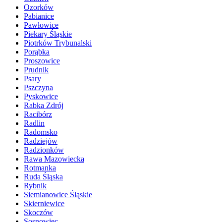
Ozorków
Pabianice
Pawłowice
Piekary Śląskie
Piotrków Trybunalski
Porąbka
Proszowice
Prudnik
Psary
Pszczyna
Pyskowice
Rabka Zdrój
Racibórz
Radlin
Radomsko
Radziejów
Radzionków
Rawa Mazowiecka
Rotmanka
Ruda Śląska
Rybnik
Siemianowice Śląskie
Skierniewice
Skoczów
Sosnowiec