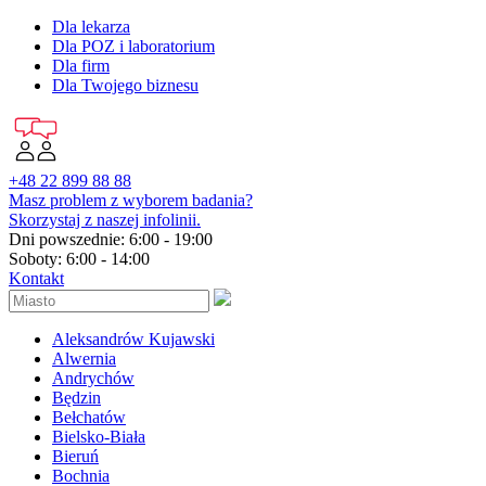
Dla lekarza
Dla POZ i laboratorium
Dla firm
Dla Twojego biznesu
+48 22 899 88 88
Masz problem z wyborem badania?
Skorzystaj z naszej infolinii.
Dni powszednie: 6:00 - 19:00
Soboty: 6:00 - 14:00
Kontakt
Aleksandrów Kujawski
Alwernia
Andrychów
Będzin
Bełchatów
Bielsko-Biała
Bieruń
Bochnia