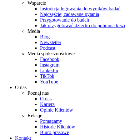
Wsparcie
Instrukcja logowania do wyników badań
Najczęściej zadawane pytania
Przygotowanie do badań
Jak przygotować dziecko do pobrania krwi
Media
Blog
Newsletter
Podcast
Media społecznościowe
Facebook
Instagram
LinkedIn
TikTok
YouTube
O nas
Poznaj nas
O nas
Kariera
Opinie Klientów
Relacje
Pomagamy
Historie Klientów
Biuro prasowe
Kontakt