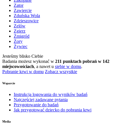
Zakopane
Zator
Zawiercie
Zduńska Wola
Zdzieszowice
Zelów
Zgierz
Żmigród
Żory
Żywiec
Jesteśmy blisko Ciebie
Badania możesz wykonać w
211 punktach pobrań w 142
miejscowościach
, a nawet u
siebie w domu
.
Pobranie krwi w domu
Zobacz wszystkie
Wsparcie
Instrukcja logowania do wyników badań
Najczęściej zadawane pytania
Przygotowanie do badań
Jak przygotować dziecko do pobrania krwi
Media