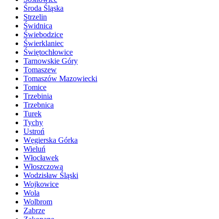
Środa Śląska
Strzelin
Świdnica
Świebodzice
Świerklaniec
Świętochłowice
Tarnowskie Góry
Tomaszew
Tomaszów Mazowiecki
Tomice
Trzebinia
Trzebnica
Turek
Tychy
Ustroń
Węgierska Górka
Wieluń
Włocławek
Włoszczowa
Wodzisław Śląski
Wojkowice
Wola
Wolbrom
Zabrze