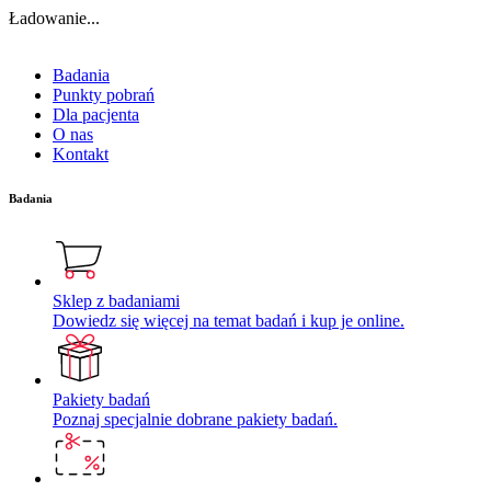
Ładowanie...
Badania
Punkty pobrań
Dla pacjenta
O nas
Kontakt
Badania
Sklep z badaniami
Dowiedz się więcej na temat badań i kup je online.
Pakiety badań
Poznaj specjalnie dobrane pakiety badań.