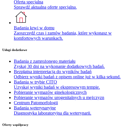
Oferta specjalna
Sprawdź aktualną ofertę specjalną.
Badania krwi w domu
Zaoszczędź czas i zamów badania, które wykonasz w
komfortowych warunkach.
Usługi dodatkowe
Badania z zamrożonego materiału
Zyskaj 30 dni na wykonanie dodatkowych badań.
Bezpłatna interpretacja do wyników badań
Odbierz wyniki badań z opisem online już w kilka sekund.
Badania w trybie CITO
Uzyskaj wyniki badań w ekspresowym tempie.
Pobieranie wymazów ginekologicznych
Pobieranie wymazów urogenitalnych u mężczyzn
Centrum Patomorfologii
Badania weterynaryjne
Diagnostyka laboratoryjna dla weterynarii.
Oferty współpracy