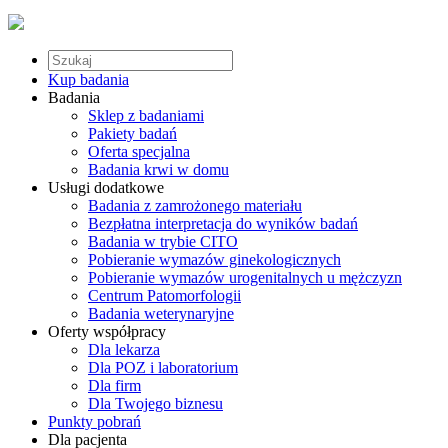
Kup badania
Badania
Sklep z badaniami
Pakiety badań
Oferta specjalna
Badania krwi w domu
Usługi dodatkowe
Badania z zamrożonego materiału
Bezpłatna interpretacja do wyników badań
Badania w trybie CITO
Pobieranie wymazów ginekologicznych
Pobieranie wymazów urogenitalnych u mężczyzn
Centrum Patomorfologii
Badania weterynaryjne
Oferty współpracy
Dla lekarza
Dla POZ i laboratorium
Dla firm
Dla Twojego biznesu
Punkty pobrań
Dla pacjenta