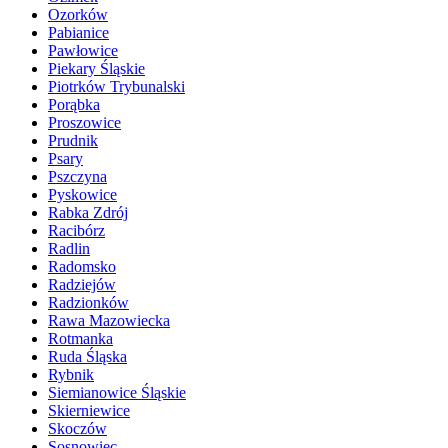
Ozorków
Pabianice
Pawłowice
Piekary Śląskie
Piotrków Trybunalski
Porąbka
Proszowice
Prudnik
Psary
Pszczyna
Pyskowice
Rabka Zdrój
Racibórz
Radlin
Radomsko
Radziejów
Radzionków
Rawa Mazowiecka
Rotmanka
Ruda Śląska
Rybnik
Siemianowice Śląskie
Skierniewice
Skoczów
Sosnowiec