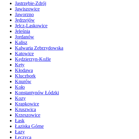
Jastrzębie-Zdrój
Jawiszowice
Jaworzno
Jędrzejów
Jelcz-Laskowice
Jeleśnia
Jordanów
Kalisz
Kalwaria Zebrzydowska
Katowice
Kędzierzyn-Koźle
Kęty
Kłodawa
Kluczbork
Knurów
Koło
Konstantynów Łódzki
Kozy
Krapkowice
Kruszwica
Krzeszowice
Łask
Łaziska Górne
Łazy
Łęczyca