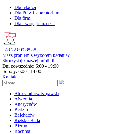
Dla lekarza
Dla POZ i laboratorium
Dla firm
Dla Twojego biznesu
+48 22 899 88 88
Masz problem z wyborem badania?
Skorzystaj z naszej infolinii.
Dni powszednie: 6:00 - 19:00
Soboty: 6:00 - 14:00
Kontakt
Aleksandrów Kujawski
Alwernia
Andrychów
Będzin
Bełchatów
Bielsko-Biała
Bieruń
Bochnia