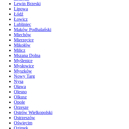
Lewin Brzeski
Lipowa
Łódź
Łowicz
Lubliniec
Maków Podhalański
Miechów
Mierzęcice
Mikołów
Milicz
Mszana Dolna
Myślenice
Mysłowice
Myszków
Nowy Targ
Nysa
Oława
Olesno
Olkusz
Opole
Orzesze
Ostrów Wielkopolski
Ostrzeszów
Oświęcim
Ozimek