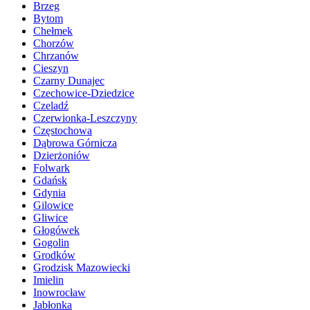
Brzeg
Bytom
Chełmek
Chorzów
Chrzanów
Cieszyn
Czarny Dunajec
Czechowice-Dziedzice
Czeladź
Czerwionka-Leszczyny
Częstochowa
Dąbrowa Górnicza
Dzierżoniów
Folwark
Gdańsk
Gdynia
Gilowice
Gliwice
Głogówek
Gogolin
Grodków
Grodzisk Mazowiecki
Imielin
Inowrocław
Jabłonka