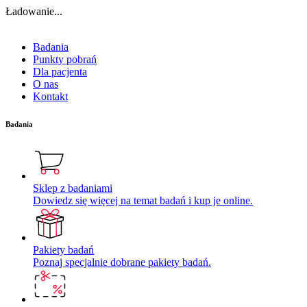
Ładowanie...
Badania
Punkty pobrań
Dla pacjenta
O nas
Kontakt
Badania
Sklep z badaniami
Dowiedz się więcej na temat badań i kup je online.
Pakiety badań
Poznaj specjalnie dobrane pakiety badań.