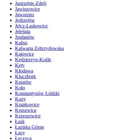
Jastrzębie-Zdrój
Jawiszowice
Jaworzno
Jędrzejów
Jelcz-Laskowice
Jeleśnia
Jordanów
Kalisz
Kalwaria Zebrzydowska
Katowice
Kędzierzyn-Koźle
Kęty
Kłodawa
Kluczbork
Knurów
Koło
Konstantynów Łódzki
Kozy
Krapkowice
Kruszwica
Krzeszowice
Łask
Łaziska Górne
Łazy
Łęczyca