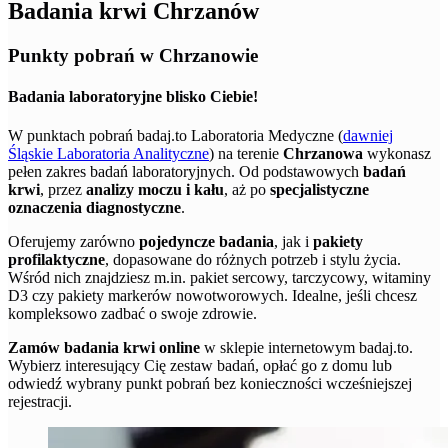
Badania krwi Chrzanów
Punkty pobrań w Chrzanowie
Badania laboratoryjne blisko Ciebie!
W punktach pobrań badaj.to Laboratoria Medyczne (
dawniej
Śląskie Laboratoria Analityczne
) na terenie
Chrzanowa
wykonasz
pełen zakres badań laboratoryjnych. Od podstawowych
badań
krwi
, przez
analizy moczu i kału
, aż po
specjalistyczne
oznaczenia diagnostyczne
.
Oferujemy zarówno
pojedyncze badania
, jak i
pakiety
profilaktyczne
, dopasowane do różnych potrzeb i stylu życia.
Wśród nich znajdziesz m.in. pakiet sercowy, tarczycowy, witaminy
D3 czy pakiety markerów nowotworowych. Idealne, jeśli chcesz
kompleksowo zadbać o swoje zdrowie.
Zamów badania krwi online
w sklepie internetowym badaj.to.
Wybierz interesujący Cię zestaw badań, opłać go z domu lub
odwiedź wybrany punkt pobrań bez konieczności wcześniejszej
rejestracji.