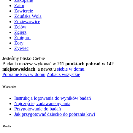
Zakopane
Zator
Zawiercie
Zduńska Wola
Zdzieszowice
Zelów
Zgierz
Żmigród
Żory
Żywiec
Jesteśmy blisko Ciebie
Badania możesz wykonać w
211 punktach pobrań w 142
miejscowościach
, a nawet u
siebie w domu
.
Pobranie krwi w domu
Zobacz wszystkie
Wsparcie
Instrukcja logowania do wyników badań
Najczęściej zadawane pytania
Przygotowanie do badań
Jak przygotować dziecko do pobrania krwi
Media