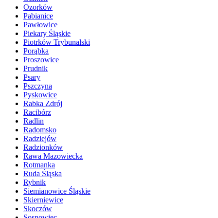
Ozorków
Pabianice
Pawłowice
Piekary Śląskie
Piotrków Trybunalski
Porąbka
Proszowice
Prudnik
Psary
Pszczyna
Pyskowice
Rabka Zdrój
Racibórz
Radlin
Radomsko
Radziejów
Radzionków
Rawa Mazowiecka
Rotmanka
Ruda Śląska
Rybnik
Siemianowice Śląskie
Skierniewice
Skoczów
Sosnowiec