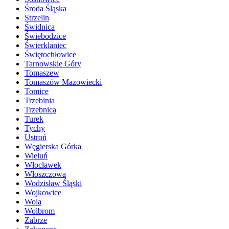
Środa Śląska
Strzelin
Świdnica
Świebodzice
Świerklaniec
Świętochłowice
Tarnowskie Góry
Tomaszew
Tomaszów Mazowiecki
Tomice
Trzebinia
Trzebnica
Turek
Tychy
Ustroń
Węgierska Górka
Wieluń
Włocławek
Włoszczowa
Wodzisław Śląski
Wojkowice
Wola
Wolbrom
Zabrze