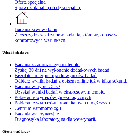
Oferta specjalna
Sprawdź aktualną ofertę specjalną.
Badania krwi w domu
Zaoszczędź czas i zamów badania, które wykonasz w
komfortowych warunkach.
Usługi dodatkowe
Badania z zamrożonego materiału
Zyskaj 30 dni na wykonanie dodatkowych badań.
Bezpłatna interpretacja do wyników badań
Odbierz wyniki badań z opisem online już w kilka sekund.
Badania w trybie CITO
Uzyskaj wyniki badań w ekspresowym tempie.
Pobieranie wymazów ginekologicznych
Pobieranie wymazów urogenitalnych u mężczyzn
Centrum Patomorfologii
Badania weterynaryjne
Diagnostyka laboratoryjna dla weterynarii.
Oferty współpracy