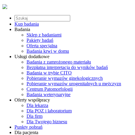
Kup badania
Badania
Sklep z badaniami
Pakiety badań
Oferta specjalna
Badania krwi w domu
Usługi dodatkowe
Badania z zamrożonego materiału
Bezpłatna interpretacja do wyników badań
Badania w trybie CITO
Pobieranie wymazów ginekologicznych
Pobieranie wymazów urogenitalnych u mężczyzn
Centrum Patomorfologii
Badania weterynaryjne
Oferty współpracy
Dla lekarza
Dla POZ i laboratorium
Dla firm
Dla Twojego biznesu
Punkty pobrań
Dla pacjenta