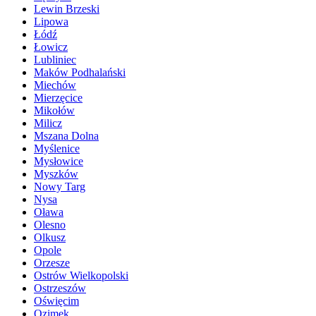
Lewin Brzeski
Lipowa
Łódź
Łowicz
Lubliniec
Maków Podhalański
Miechów
Mierzęcice
Mikołów
Milicz
Mszana Dolna
Myślenice
Mysłowice
Myszków
Nowy Targ
Nysa
Oława
Olesno
Olkusz
Opole
Orzesze
Ostrów Wielkopolski
Ostrzeszów
Oświęcim
Ozimek