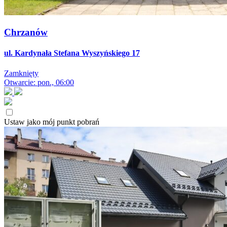
Chrzanów
ul. Kardynała Stefana Wyszyńskiego 17
Zamknięty
Otwarcie: pon., 06:00
Ustaw jako mój punkt pobrań