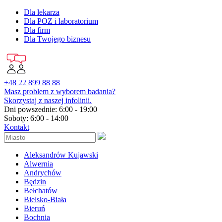
Dla lekarza
Dla POZ i laboratorium
Dla firm
Dla Twojego biznesu
+48 22 899 88 88
Masz problem z wyborem badania?
Skorzystaj z naszej infolinii.
Dni powszednie: 6:00 - 19:00
Soboty: 6:00 - 14:00
Kontakt
Aleksandrów Kujawski
Alwernia
Andrychów
Będzin
Bełchatów
Bielsko-Biała
Bieruń
Bochnia