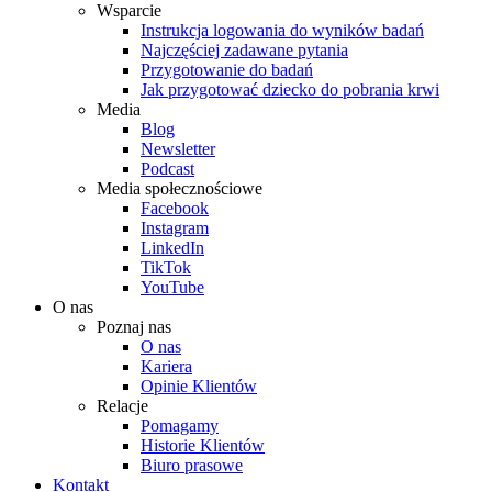
Wsparcie
Instrukcja logowania do wyników badań
Najczęściej zadawane pytania
Przygotowanie do badań
Jak przygotować dziecko do pobrania krwi
Media
Blog
Newsletter
Podcast
Media społecznościowe
Facebook
Instagram
LinkedIn
TikTok
YouTube
O nas
Poznaj nas
O nas
Kariera
Opinie Klientów
Relacje
Pomagamy
Historie Klientów
Biuro prasowe
Kontakt