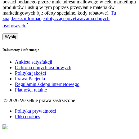
postaci podanego przeze mnie adresu mailowego w celu marketingu
produktów i usług w tym poprzez przesyłanie materiałów
marketingowych (tj.: oferty specjalne, kody rabatowe).
Tu
znajdziesz informacje dotyczące przetwarzania danych
*
osobowych.
Dokumenty i informacje
Ankieta satysfakcji
Ochrona danych osobowych
Polityka jakości
Prawa Pacjenta
Regulamin sklepu internetowego
Płatności ratalne
© 2026 Wszelkie prawa zastrzeżone
Polityka prywatności
Pliki cookies