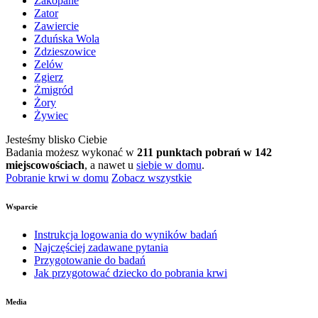
Zakopane
Zator
Zawiercie
Zduńska Wola
Zdzieszowice
Zelów
Zgierz
Żmigród
Żory
Żywiec
Jesteśmy blisko Ciebie
Badania możesz wykonać w
211 punktach pobrań w 142
miejscowościach
, a nawet u
siebie w domu
.
Pobranie krwi w domu
Zobacz wszystkie
Wsparcie
Instrukcja logowania do wyników badań
Najczęściej zadawane pytania
Przygotowanie do badań
Jak przygotować dziecko do pobrania krwi
Media