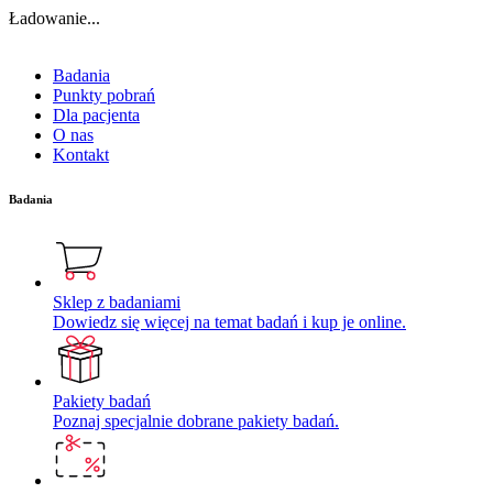
Ładowanie...
Badania
Punkty pobrań
Dla pacjenta
O nas
Kontakt
Badania
Sklep z badaniami
Dowiedz się więcej na temat badań i kup je online.
Pakiety badań
Poznaj specjalnie dobrane pakiety badań.