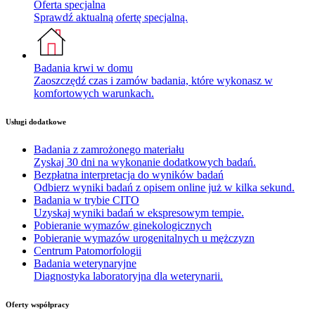
Oferta specjalna
Sprawdź aktualną ofertę specjalną.
Badania krwi w domu
Zaoszczędź czas i zamów badania, które wykonasz w
komfortowych warunkach.
Usługi dodatkowe
Badania z zamrożonego materiału
Zyskaj 30 dni na wykonanie dodatkowych badań.
Bezpłatna interpretacja do wyników badań
Odbierz wyniki badań z opisem online już w kilka sekund.
Badania w trybie CITO
Uzyskaj wyniki badań w ekspresowym tempie.
Pobieranie wymazów ginekologicznych
Pobieranie wymazów urogenitalnych u mężczyzn
Centrum Patomorfologii
Badania weterynaryjne
Diagnostyka laboratoryjna dla weterynarii.
Oferty współpracy