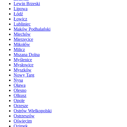
Lewin Brzeski
Lipowa
Łódź
Łowicz
Lubliniec
Maków Podhalański
Miechów
Mierzęcice
Mikołów
Milicz
Mszana Dolna
Myślenice
Mysłowice
Myszków
Nowy Targ
Nysa
Oława
Olesno
Olkusz
Opole
Orzesze
Ostrów Wielkopolski
Ostrzeszów
Oświęcim
Ozimek