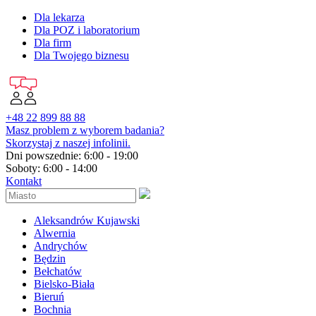
Dla lekarza
Dla POZ i laboratorium
Dla firm
Dla Twojego biznesu
+48 22 899 88 88
Masz problem z wyborem badania?
Skorzystaj z naszej infolinii.
Dni powszednie: 6:00 - 19:00
Soboty: 6:00 - 14:00
Kontakt
Aleksandrów Kujawski
Alwernia
Andrychów
Będzin
Bełchatów
Bielsko-Biała
Bieruń
Bochnia