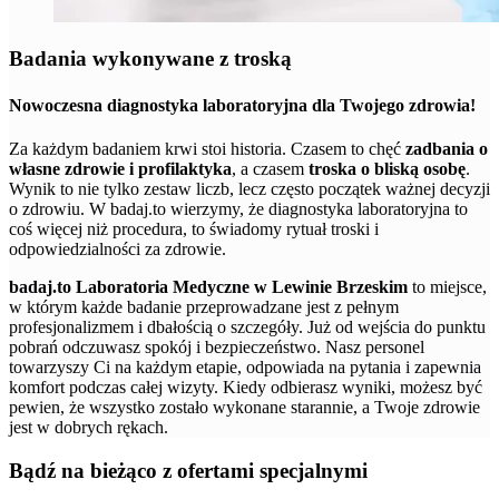
Badania wykonywane z troską
Nowoczesna diagnostyka laboratoryjna dla Twojego zdrowia!
Za każdym badaniem krwi stoi historia. Czasem to chęć
zadbania o
własne zdrowie i profilaktyka
, a czasem
troska o bliską osobę
.
Wynik to nie tylko zestaw liczb, lecz często początek ważnej decyzji
o zdrowiu. W badaj.to wierzymy, że diagnostyka laboratoryjna to
coś więcej niż procedura, to świadomy rytuał troski i
odpowiedzialności za zdrowie.
badaj.to Laboratoria Medyczne w Lewinie Brzeskim
to miejsce,
w którym każde badanie przeprowadzane jest z pełnym
profesjonalizmem i dbałością o szczegóły. Już od wejścia do punktu
pobrań odczuwasz spokój i bezpieczeństwo. Nasz personel
towarzyszy Ci na każdym etapie, odpowiada na pytania i zapewnia
komfort podczas całej wizyty. Kiedy odbierasz wyniki, możesz być
pewien, że wszystko zostało wykonane starannie, a Twoje zdrowie
jest w dobrych rękach.
Bądź na bieżąco z ofertami specjalnymi