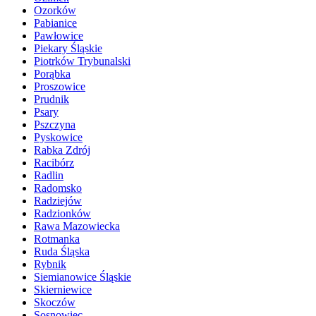
Ozorków
Pabianice
Pawłowice
Piekary Śląskie
Piotrków Trybunalski
Porąbka
Proszowice
Prudnik
Psary
Pszczyna
Pyskowice
Rabka Zdrój
Racibórz
Radlin
Radomsko
Radziejów
Radzionków
Rawa Mazowiecka
Rotmanka
Ruda Śląska
Rybnik
Siemianowice Śląskie
Skierniewice
Skoczów
Sosnowiec