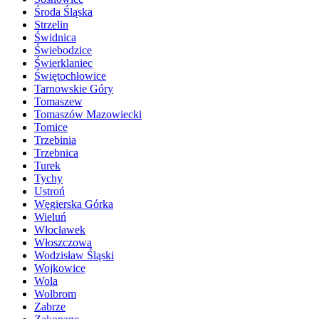
Środa Śląska
Strzelin
Świdnica
Świebodzice
Świerklaniec
Świętochłowice
Tarnowskie Góry
Tomaszew
Tomaszów Mazowiecki
Tomice
Trzebinia
Trzebnica
Turek
Tychy
Ustroń
Węgierska Górka
Wieluń
Włocławek
Włoszczowa
Wodzisław Śląski
Wojkowice
Wola
Wolbrom
Zabrze