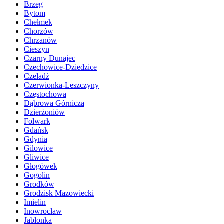
Brzeg
Bytom
Chełmek
Chorzów
Chrzanów
Cieszyn
Czarny Dunajec
Czechowice-Dziedzice
Czeladź
Czerwionka-Leszczyny
Częstochowa
Dąbrowa Górnicza
Dzierżoniów
Folwark
Gdańsk
Gdynia
Gilowice
Gliwice
Głogówek
Gogolin
Grodków
Grodzisk Mazowiecki
Imielin
Inowrocław
Jabłonka