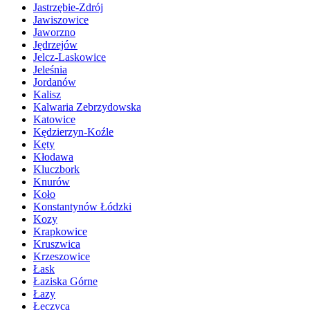
Jastrzębie-Zdrój
Jawiszowice
Jaworzno
Jędrzejów
Jelcz-Laskowice
Jeleśnia
Jordanów
Kalisz
Kalwaria Zebrzydowska
Katowice
Kędzierzyn-Koźle
Kęty
Kłodawa
Kluczbork
Knurów
Koło
Konstantynów Łódzki
Kozy
Krapkowice
Kruszwica
Krzeszowice
Łask
Łaziska Górne
Łazy
Łęczyca