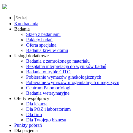
Kup badania
Badania
Sklep z badaniami
Pakiety badań
Oferta specjalna
Badania krwi w domu
Usługi dodatkowe
Badania z zamrożonego materiału
Bezpłatna interpretacja do wyników badań
Badania w trybie CITO
Pobieranie wymazów ginekologicznych
Pobieranie wymazów urogenitalnych u mężczyzn
Centrum Patomorfologii
Badania weterynaryjne
Oferty współpracy
Dla lekarza
Dla POZ i laboratorium
Dla firm
Dla Twojego biznesu
Punkty pobrań
Dla pacjenta