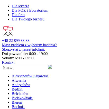
Dla lekarza
Dla POZ i laboratorium
Dla firm
Dla Twojego biznesu
+48 22 899 88 88
Masz problem z wyborem badania?
Skorzystaj z naszej infolinii.
Dni powszednie: 6:00 - 19:00
Soboty: 6:00 - 14:00
Kontakt
Aleksandrów Kujawski
Alwernia
Andrychów
Będzin
Bełchatów
Bielsko-Biała
Bieruń
Bochnia