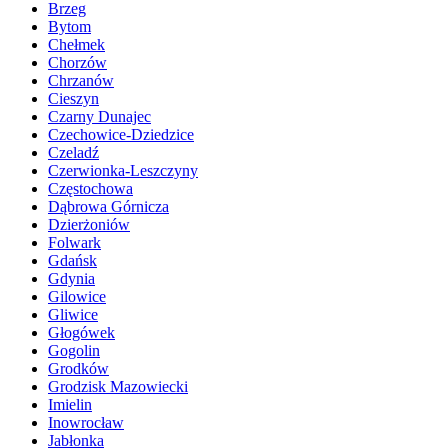
Brzeg
Bytom
Chełmek
Chorzów
Chrzanów
Cieszyn
Czarny Dunajec
Czechowice-Dziedzice
Czeladź
Czerwionka-Leszczyny
Częstochowa
Dąbrowa Górnicza
Dzierżoniów
Folwark
Gdańsk
Gdynia
Gilowice
Gliwice
Głogówek
Gogolin
Grodków
Grodzisk Mazowiecki
Imielin
Inowrocław
Jabłonka