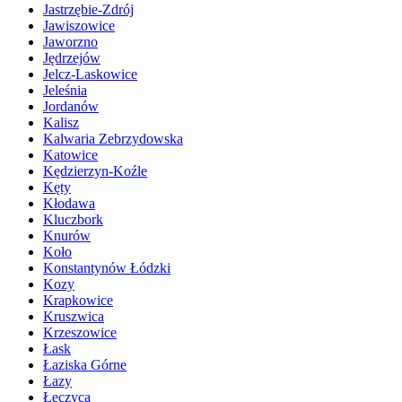
Jastrzębie-Zdrój
Jawiszowice
Jaworzno
Jędrzejów
Jelcz-Laskowice
Jeleśnia
Jordanów
Kalisz
Kalwaria Zebrzydowska
Katowice
Kędzierzyn-Koźle
Kęty
Kłodawa
Kluczbork
Knurów
Koło
Konstantynów Łódzki
Kozy
Krapkowice
Kruszwica
Krzeszowice
Łask
Łaziska Górne
Łazy
Łęczyca