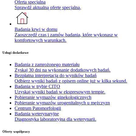
Oferta specjalna
Sprawdź aktualną ofertę specjalną.
Badania krwi w domu
Zaoszczędź czas i zamów badania, które wykonasz w
komfortowych warunkach.
Usługi dodatkowe
Badania z zamrożonego materiału
Zyskaj 30 dni na wykonanie dodatkowych badań.
Bezpłatna interpretacja do wyników badań
Odbierz wyniki badań z opisem online już w kilka sekund.
Badania w trybie CITO
Uzyskaj wyniki badań w ekspresowym tempie.
Pobieranie wymazów ginekologicznych
Pobieranie wymazów urogenitalnych u mężczyzn
Centrum Patomorfologii
Badania weterynaryjne
Diagnostyka laboratoryjna dla weterynarii.
Oferty współpracy