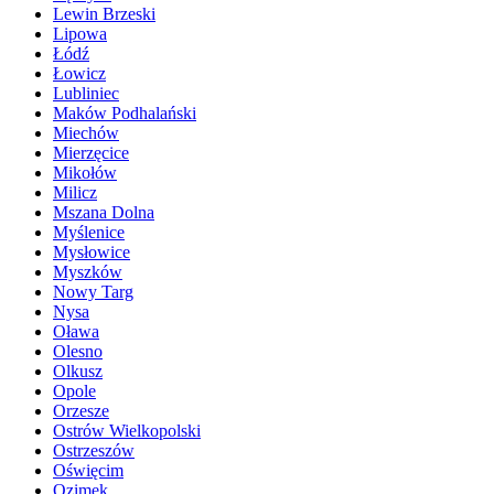
Lewin Brzeski
Lipowa
Łódź
Łowicz
Lubliniec
Maków Podhalański
Miechów
Mierzęcice
Mikołów
Milicz
Mszana Dolna
Myślenice
Mysłowice
Myszków
Nowy Targ
Nysa
Oława
Olesno
Olkusz
Opole
Orzesze
Ostrów Wielkopolski
Ostrzeszów
Oświęcim
Ozimek