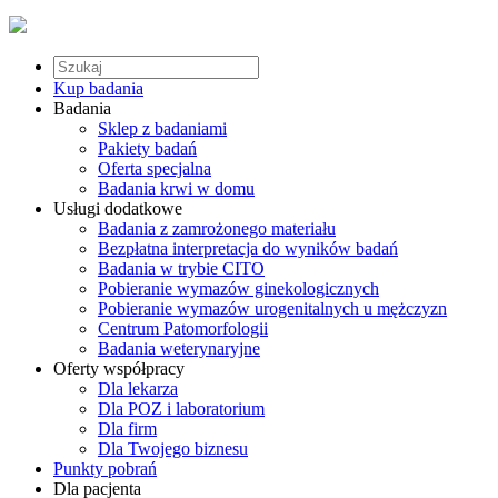
Kup badania
Badania
Sklep z badaniami
Pakiety badań
Oferta specjalna
Badania krwi w domu
Usługi dodatkowe
Badania z zamrożonego materiału
Bezpłatna interpretacja do wyników badań
Badania w trybie CITO
Pobieranie wymazów ginekologicznych
Pobieranie wymazów urogenitalnych u mężczyzn
Centrum Patomorfologii
Badania weterynaryjne
Oferty współpracy
Dla lekarza
Dla POZ i laboratorium
Dla firm
Dla Twojego biznesu
Punkty pobrań
Dla pacjenta