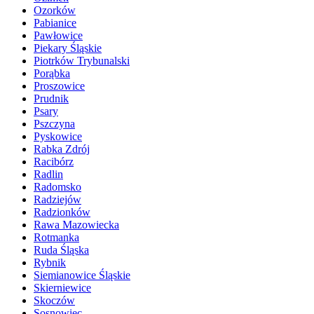
Ozorków
Pabianice
Pawłowice
Piekary Śląskie
Piotrków Trybunalski
Porąbka
Proszowice
Prudnik
Psary
Pszczyna
Pyskowice
Rabka Zdrój
Racibórz
Radlin
Radomsko
Radziejów
Radzionków
Rawa Mazowiecka
Rotmanka
Ruda Śląska
Rybnik
Siemianowice Śląskie
Skierniewice
Skoczów
Sosnowiec