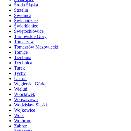
Środa Śląska
Strzelin
Świdnica
Świebodzice
Świerklaniec
Świętochłowice
Tarnowskie Góry
Tomaszew
Tomaszów Mazowiecki
Tomice
Trzebinia
Trzebnica
Turek
Tychy
Ustroń
Węgierska Górka
Wieluń
Włocławek
Włoszczowa
Wodzisław Śląski
Wojkowice
Wola
Wolbrom
Zabrze