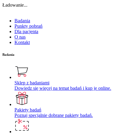
Ładowanie...
Badania
Punkty pobrań
Dla pacjenta
O nas
Kontakt
Badania
Sklep z badaniami
Dowiedz się więcej na temat badań i kup je online.
Pakiety badań
Poznaj specjalnie dobrane pakiety badań.