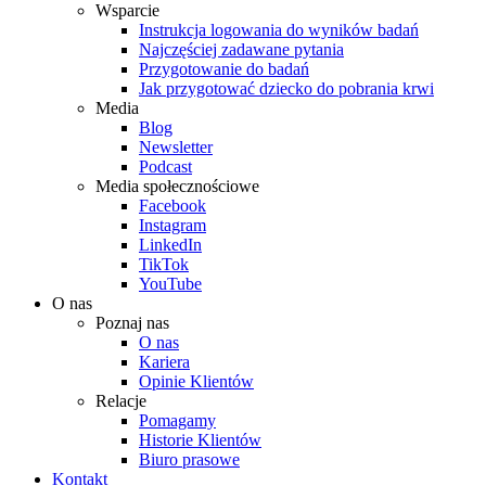
Wsparcie
Instrukcja logowania do wyników badań
Najczęściej zadawane pytania
Przygotowanie do badań
Jak przygotować dziecko do pobrania krwi
Media
Blog
Newsletter
Podcast
Media społecznościowe
Facebook
Instagram
LinkedIn
TikTok
YouTube
O nas
Poznaj nas
O nas
Kariera
Opinie Klientów
Relacje
Pomagamy
Historie Klientów
Biuro prasowe
Kontakt