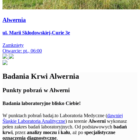
Alwernia
ul. Marii Skłodowskiej-Curie 3e
Zamknięty
Otwarcie: pt., 06:00
Badania Krwi Alwernia
Punkty pobrań w Alwerni
Badania laboratoryjne blisko Ciebie!
W punktach pobrań badaj.to Laboratoria Medyczne (
dawniej
Śląskie Laboratoria Analityczne
) na terenie
Alwerni
wykonasz
pełen zakres badań laboratoryjnych. Od podstawowych
badań
krwi
, przez
analizy moczu i kału
, aż po
specjalistyczne
oznaczenia diagnostyczne
.