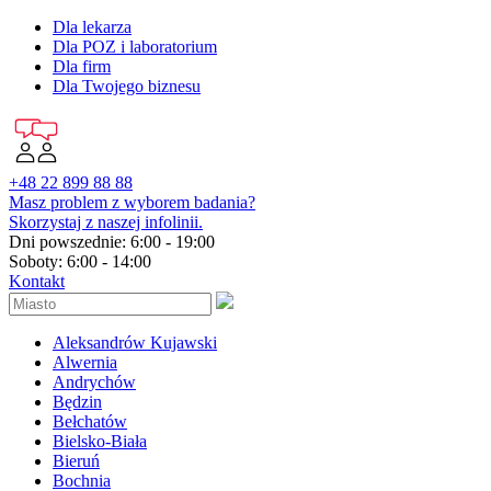
Dla lekarza
Dla POZ i laboratorium
Dla firm
Dla Twojego biznesu
+48 22 899 88 88
Masz problem z wyborem badania?
Skorzystaj z naszej infolinii.
Dni powszednie: 6:00 - 19:00
Soboty: 6:00 - 14:00
Kontakt
Aleksandrów Kujawski
Alwernia
Andrychów
Będzin
Bełchatów
Bielsko-Biała
Bieruń
Bochnia