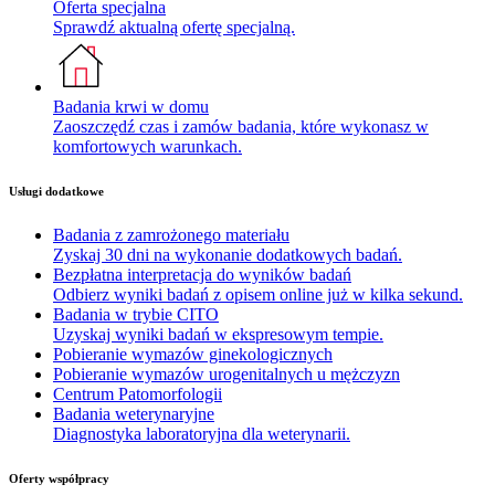
Oferta specjalna
Sprawdź aktualną ofertę specjalną.
Badania krwi w domu
Zaoszczędź czas i zamów badania, które wykonasz w
komfortowych warunkach.
Usługi dodatkowe
Badania z zamrożonego materiału
Zyskaj 30 dni na wykonanie dodatkowych badań.
Bezpłatna interpretacja do wyników badań
Odbierz wyniki badań z opisem online już w kilka sekund.
Badania w trybie CITO
Uzyskaj wyniki badań w ekspresowym tempie.
Pobieranie wymazów ginekologicznych
Pobieranie wymazów urogenitalnych u mężczyzn
Centrum Patomorfologii
Badania weterynaryjne
Diagnostyka laboratoryjna dla weterynarii.
Oferty współpracy