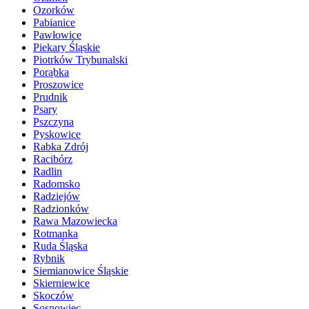
Ozorków
Pabianice
Pawłowice
Piekary Śląskie
Piotrków Trybunalski
Porąbka
Proszowice
Prudnik
Psary
Pszczyna
Pyskowice
Rabka Zdrój
Racibórz
Radlin
Radomsko
Radziejów
Radzionków
Rawa Mazowiecka
Rotmanka
Ruda Śląska
Rybnik
Siemianowice Śląskie
Skierniewice
Skoczów
Sosnowiec