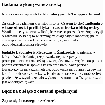
Badania wykonywane z troską
Nowoczesna diagnostyka laboratoryjna dla Twojego zdrowia!
Za każdym badaniem krwi stoi historia. Czasem to chęć
zadbania o
własne zdrowie i profilaktyka
, a czasem
troska o bliską osobę
.
Wynik to nie tylko zestaw liczb, lecz często początek ważnej decyzji
o zdrowiu. W badaj.to wierzymy, że diagnostyka laboratoryjna to
coś więcej niż procedura, to świadomy rytuał troski i
odpowiedzialności za zdrowie.
badaj.to Laboratoria Medyczne w Żmigrodzie
to miejsce, w
którym każde badanie przeprowadzane jest z pełnym
profesjonalizmem i dbałością o szczegóły. Już od wejścia do punktu
pobrań odczuwasz spokój i bezpieczeństwo. Nasz personel
towarzyszy Ci na każdym etapie, odpowiada na pytania i zapewnia
komfort podczas całej wizyty. Kiedy odbierasz wyniki, możesz być
pewien, że wszystko zostało wykonane starannie, a Twoje zdrowie
jest w dobrych rękach.
Bądź na bieżąco z ofertami specjalnymi
Zapisz się do naszego
newsletter'a