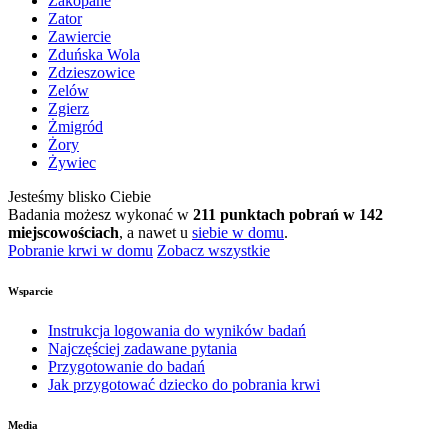
Zakopane
Zator
Zawiercie
Zduńska Wola
Zdzieszowice
Zelów
Zgierz
Żmigród
Żory
Żywiec
Jesteśmy blisko Ciebie
Badania możesz wykonać w
211 punktach pobrań w 142
miejscowościach
, a nawet u
siebie w domu
.
Pobranie krwi w domu
Zobacz wszystkie
Wsparcie
Instrukcja logowania do wyników badań
Najczęściej zadawane pytania
Przygotowanie do badań
Jak przygotować dziecko do pobrania krwi
Media