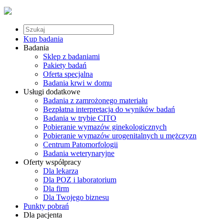
Kup badania
Badania
Sklep z badaniami
Pakiety badań
Oferta specjalna
Badania krwi w domu
Usługi dodatkowe
Badania z zamrożonego materiału
Bezpłatna interpretacja do wyników badań
Badania w trybie CITO
Pobieranie wymazów ginekologicznych
Pobieranie wymazów urogenitalnych u mężczyzn
Centrum Patomorfologii
Badania weterynaryjne
Oferty współpracy
Dla lekarza
Dla POZ i laboratorium
Dla firm
Dla Twojego biznesu
Punkty pobrań
Dla pacjenta