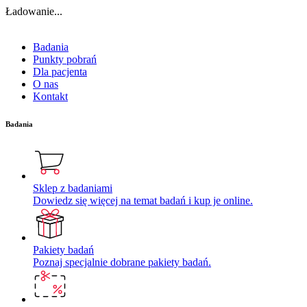
Ładowanie...
Badania
Punkty pobrań
Dla pacjenta
O nas
Kontakt
Badania
Sklep z badaniami
Dowiedz się więcej na temat badań i kup je online.
Pakiety badań
Poznaj specjalnie dobrane pakiety badań.