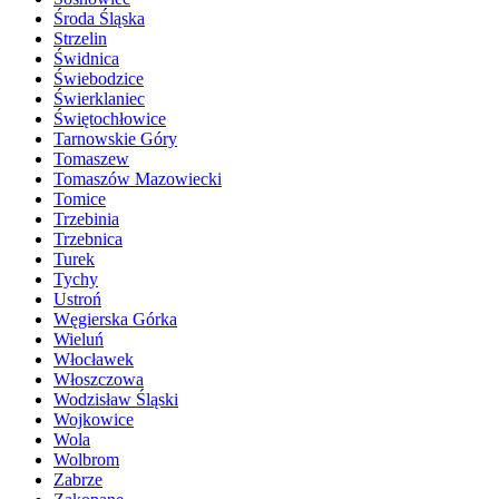
Środa Śląska
Strzelin
Świdnica
Świebodzice
Świerklaniec
Świętochłowice
Tarnowskie Góry
Tomaszew
Tomaszów Mazowiecki
Tomice
Trzebinia
Trzebnica
Turek
Tychy
Ustroń
Węgierska Górka
Wieluń
Włocławek
Włoszczowa
Wodzisław Śląski
Wojkowice
Wola
Wolbrom
Zabrze