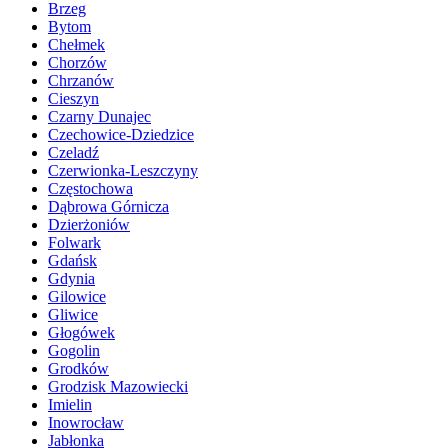
Brzeg
Bytom
Chełmek
Chorzów
Chrzanów
Cieszyn
Czarny Dunajec
Czechowice-Dziedzice
Czeladź
Czerwionka-Leszczyny
Częstochowa
Dąbrowa Górnicza
Dzierżoniów
Folwark
Gdańsk
Gdynia
Gilowice
Gliwice
Głogówek
Gogolin
Grodków
Grodzisk Mazowiecki
Imielin
Inowrocław
Jabłonka