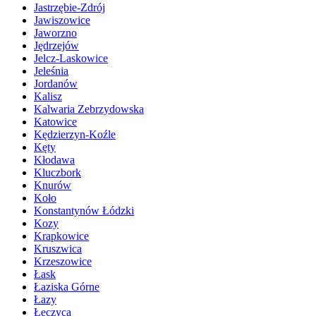
Jastrzębie-Zdrój
Jawiszowice
Jaworzno
Jędrzejów
Jelcz-Laskowice
Jeleśnia
Jordanów
Kalisz
Kalwaria Zebrzydowska
Katowice
Kędzierzyn-Koźle
Kęty
Kłodawa
Kluczbork
Knurów
Koło
Konstantynów Łódzki
Kozy
Krapkowice
Kruszwica
Krzeszowice
Łask
Łaziska Górne
Łazy
Łęczyca