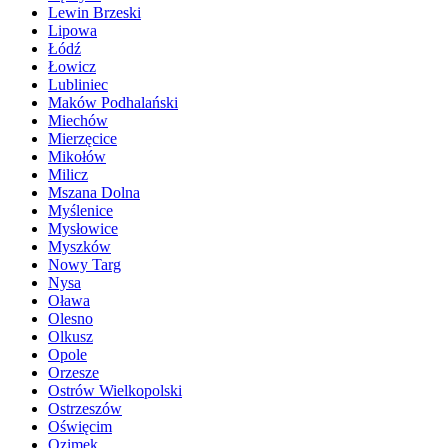
Lewin Brzeski
Lipowa
Łódź
Łowicz
Lubliniec
Maków Podhalański
Miechów
Mierzęcice
Mikołów
Milicz
Mszana Dolna
Myślenice
Mysłowice
Myszków
Nowy Targ
Nysa
Oława
Olesno
Olkusz
Opole
Orzesze
Ostrów Wielkopolski
Ostrzeszów
Oświęcim
Ozimek