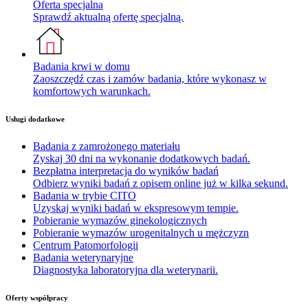
Oferta specjalna
Sprawdź aktualną ofertę specjalną.
Badania krwi w domu
Zaoszczędź czas i zamów badania, które wykonasz w
komfortowych warunkach.
Usługi dodatkowe
Badania z zamrożonego materiału
Zyskaj 30 dni na wykonanie dodatkowych badań.
Bezpłatna interpretacja do wyników badań
Odbierz wyniki badań z opisem online już w kilka sekund.
Badania w trybie CITO
Uzyskaj wyniki badań w ekspresowym tempie.
Pobieranie wymazów ginekologicznych
Pobieranie wymazów urogenitalnych u mężczyzn
Centrum Patomorfologii
Badania weterynaryjne
Diagnostyka laboratoryjna dla weterynarii.
Oferty współpracy