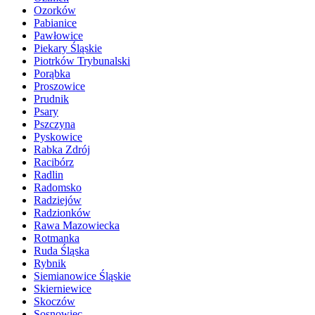
Ozorków
Pabianice
Pawłowice
Piekary Śląskie
Piotrków Trybunalski
Porąbka
Proszowice
Prudnik
Psary
Pszczyna
Pyskowice
Rabka Zdrój
Racibórz
Radlin
Radomsko
Radziejów
Radzionków
Rawa Mazowiecka
Rotmanka
Ruda Śląska
Rybnik
Siemianowice Śląskie
Skierniewice
Skoczów
Sosnowiec