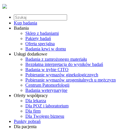
Kup badania
Badania
Sklep z badaniami
Pakiety badań
Oferta specjalna
Badania krwi w domu
Usługi dodatkowe
Badania z zamrożonego materiału
Bezpłatna interpretacja do wyników badań
Badania w trybie CITO
Pobieranie wymazów ginekologicznych
Pobieranie wymazów urogenitalnych u mężczyzn
Centrum Patomorfologii
Badania weterynaryjne
Oferty współpracy
Dla lekarza
Dla POZ i laboratorium
Dla firm
Dla Twojego biznesu
Punkty pobrań
Dla pacjenta