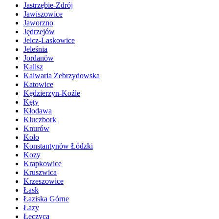
Jastrzębie-Zdrój
Jawiszowice
Jaworzno
Jędrzejów
Jelcz-Laskowice
Jeleśnia
Jordanów
Kalisz
Kalwaria Zebrzydowska
Katowice
Kędzierzyn-Koźle
Kęty
Kłodawa
Kluczbork
Knurów
Koło
Konstantynów Łódzki
Kozy
Krapkowice
Kruszwica
Krzeszowice
Łask
Łaziska Górne
Łazy
Łęczyca