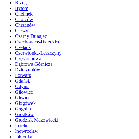
Brzeg
Bytom
Chełmek
Chorzów
Chrzanów
Cieszyn
Czarny Dunajec
Czechowice-Dziedzice
Czeladź
Czerwionka-Leszczyny
Częstochowa
Dąbrowa Górnicza
Dzierżoniów
Folwark
Gdańsk
Gdynia
Gilowice
Gliwice
Głogówek
Gogolin
Grodków
Grodzisk Mazowiecki
Imielin
Inowrocław
Jabłonka