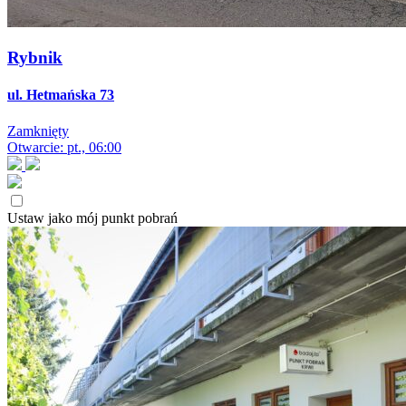
Rybnik
ul. Hetmańska 73
Zamknięty
Otwarcie: pt., 06:00
Ustaw jako mój punkt pobrań