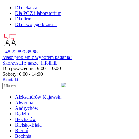
Dla lekarza
Dla POZ i laboratorium
Dla firm
Dla Twojego biznesu
+48 22 899 88 88
Masz problem z wyborem badania?
Skorzystaj z naszej infolinii.
Dni powszednie: 6:00 - 19:00
Soboty: 6:00 - 14:00
Kontakt
Aleksandrów Kujawski
Alwernia
Andrychów
Będzin
Bełchatów
Bielsko-Biała
Bieruń
Bochnia