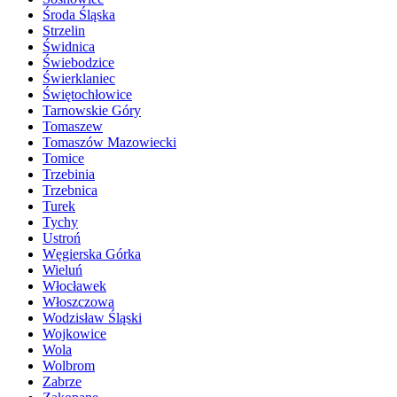
Środa Śląska
Strzelin
Świdnica
Świebodzice
Świerklaniec
Świętochłowice
Tarnowskie Góry
Tomaszew
Tomaszów Mazowiecki
Tomice
Trzebinia
Trzebnica
Turek
Tychy
Ustroń
Węgierska Górka
Wieluń
Włocławek
Włoszczowa
Wodzisław Śląski
Wojkowice
Wola
Wolbrom
Zabrze