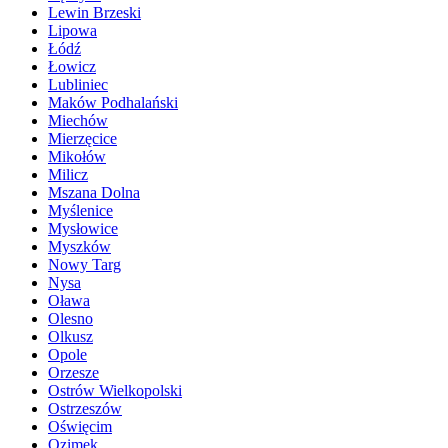
Lewin Brzeski
Lipowa
Łódź
Łowicz
Lubliniec
Maków Podhalański
Miechów
Mierzęcice
Mikołów
Milicz
Mszana Dolna
Myślenice
Mysłowice
Myszków
Nowy Targ
Nysa
Oława
Olesno
Olkusz
Opole
Orzesze
Ostrów Wielkopolski
Ostrzeszów
Oświęcim
Ozimek