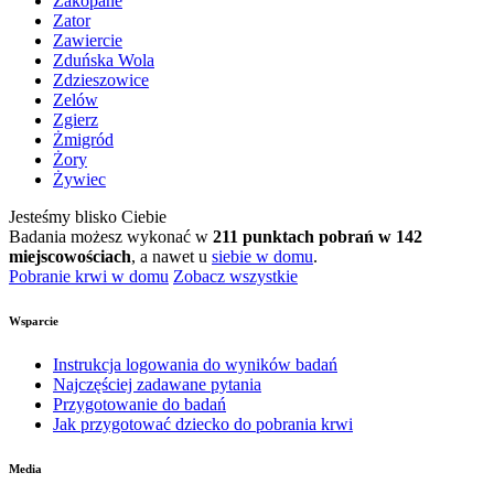
Zakopane
Zator
Zawiercie
Zduńska Wola
Zdzieszowice
Zelów
Zgierz
Żmigród
Żory
Żywiec
Jesteśmy blisko Ciebie
Badania możesz wykonać w
211 punktach pobrań w 142
miejscowościach
, a nawet u
siebie w domu
.
Pobranie krwi w domu
Zobacz wszystkie
Wsparcie
Instrukcja logowania do wyników badań
Najczęściej zadawane pytania
Przygotowanie do badań
Jak przygotować dziecko do pobrania krwi
Media