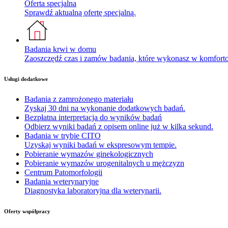
Oferta specjalna
Sprawdź aktualną ofertę specjalną.
Badania krwi w domu
Zaoszczędź czas i zamów badania, które wykonasz w komfor
Usługi dodatkowe
Badania z zamrożonego materiału
Zyskaj 30 dni na wykonanie dodatkowych badań.
Bezpłatna interpretacja do wyników badań
Odbierz wyniki badań z opisem online już w kilka sekund.
Badania w trybie CITO
Uzyskaj wyniki badań w ekspresowym tempie.
Pobieranie wymazów ginekologicznych
Pobieranie wymazów urogenitalnych u mężczyzn
Centrum Patomorfologii
Badania weterynaryjne
Diagnostyka laboratoryjna dla weterynarii.
Oferty współpracy