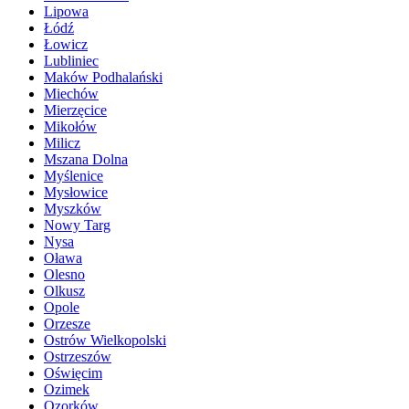
Lipowa
Łódź
Łowicz
Lubliniec
Maków Podhalański
Miechów
Mierzęcice
Mikołów
Milicz
Mszana Dolna
Myślenice
Mysłowice
Myszków
Nowy Targ
Nysa
Oława
Olesno
Olkusz
Opole
Orzesze
Ostrów Wielkopolski
Ostrzeszów
Oświęcim
Ozimek
Ozorków