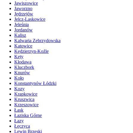
Jawiszowice
Jaworzno
Jędrzejów
Jelcz-Laskowice
Jeleśnia
Jordanów
Kalisz
Kalwaria Zebrzydowska
Katowice
Kędzierzyn-Koźle
Kęty
Kłodawa
Kluczbork
Knurów
Koło
Konstantynów Łódzki
Kozy
Krapkowice
Kruszwica
Krzeszowice
Łask
Łaziska Górne
Łazy
Łęczyca
Lewin Brzeski