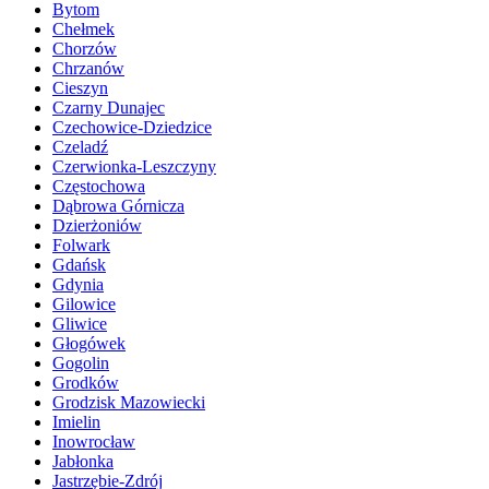
Bytom
Chełmek
Chorzów
Chrzanów
Cieszyn
Czarny Dunajec
Czechowice-Dziedzice
Czeladź
Czerwionka-Leszczyny
Częstochowa
Dąbrowa Górnicza
Dzierżoniów
Folwark
Gdańsk
Gdynia
Gilowice
Gliwice
Głogówek
Gogolin
Grodków
Grodzisk Mazowiecki
Imielin
Inowrocław
Jabłonka
Jastrzębie-Zdrój