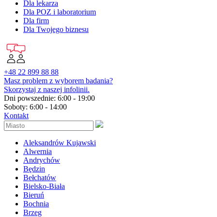
Dla lekarza
Dla POZ i laboratorium
Dla firm
Dla Twojego biznesu
+48 22 899 88 88
Masz problem z wyborem badania?
Skorzystaj z naszej infolinii.
Dni powszednie: 6:00 - 19:00
Soboty: 6:00 - 14:00
Kontakt
Aleksandrów Kujawski
Alwernia
Andrychów
Będzin
Bełchatów
Bielsko-Biała
Bieruń
Bochnia
Brzeg