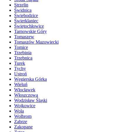
Strzelin
Świdnica
Świebodzice
Świerklaniec
Świętochłowice
Tarnowskie Góry
Tomaszew
Tomaszów Mazowiecki
Tomice
Trzebinia
Trzebnica
Turek
Tychy
Ustroń
Węgierska Górka
Wieluń
Włocławek
Włoszczowa
Wodzisław Śląski
Wojkowice
Wola
Wolbrom
Zabrze
Zakopane