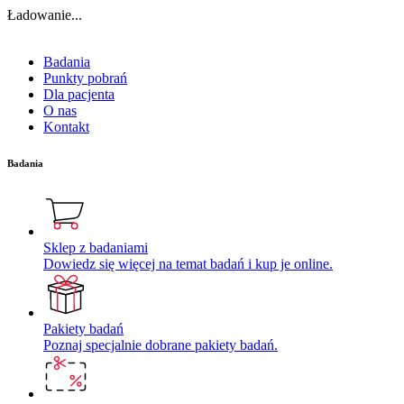
Ładowanie...
Badania
Punkty pobrań
Dla pacjenta
O nas
Kontakt
Badania
Sklep z badaniami
Dowiedz się więcej na temat badań i kup je online.
Pakiety badań
Poznaj specjalnie dobrane pakiety badań.