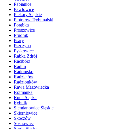
Pabianice
Pawłowice
Piekary Śląskie
Piotrków Trybunalski
Porąbka
Proszowice
Prudnik
Psary
Pszczyna
Pyskowice
Rabka Zdrój
Racibórz
Radlin
Radomsko
Radziejów
Radzionków
Rawa Mazowiecka
Rotmanka
Ruda Śląska
Rybnik
Siemianowice Śląskie
Skierniewice
Skoczów
Sosnowiec
Środa Śląska