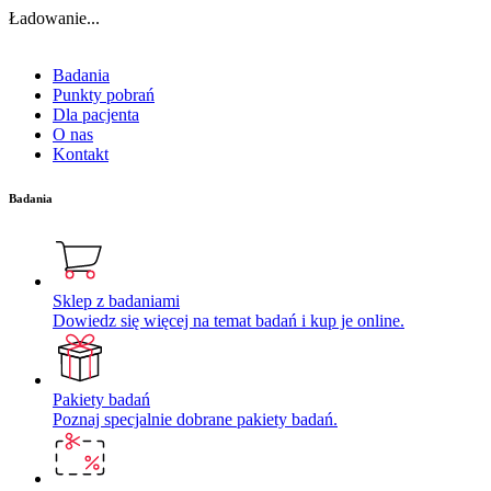
Ładowanie...
Badania
Punkty pobrań
Dla pacjenta
O nas
Kontakt
Badania
Sklep z badaniami
Dowiedz się więcej na temat badań i kup je online.
Pakiety badań
Poznaj specjalnie dobrane pakiety badań.