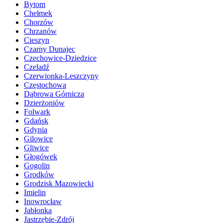
Bytom
Chełmek
Chorzów
Chrzanów
Cieszyn
Czarny Dunajec
Czechowice-Dziedzice
Czeladź
Czerwionka-Leszczyny
Częstochowa
Dąbrowa Górnicza
Dzierżoniów
Folwark
Gdańsk
Gdynia
Gilowice
Gliwice
Głogówek
Gogolin
Grodków
Grodzisk Mazowiecki
Imielin
Inowrocław
Jabłonka
Jastrzębie-Zdrój