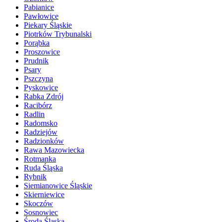
Pabianice
Pawłowice
Piekary Śląskie
Piotrków Trybunalski
Porąbka
Proszowice
Prudnik
Psary
Pszczyna
Pyskowice
Rabka Zdrój
Racibórz
Radlin
Radomsko
Radziejów
Radzionków
Rawa Mazowiecka
Rotmanka
Ruda Śląska
Rybnik
Siemianowice Śląskie
Skierniewice
Skoczów
Sosnowiec
Środa Śląska