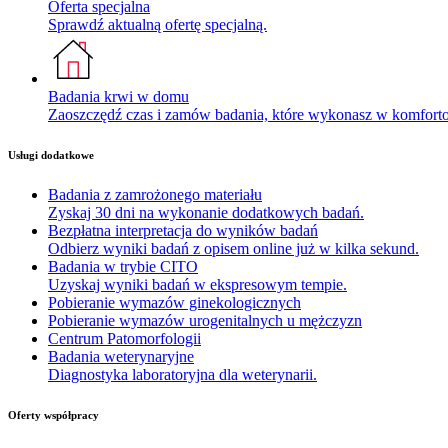
Oferta specjalna
Sprawdź aktualną ofertę specjalną.
Badania krwi w domu
Zaoszczędź czas i zamów badania, które wykonasz w komfor
Usługi dodatkowe
Badania z zamrożonego materiału
Zyskaj 30 dni na wykonanie dodatkowych badań.
Bezpłatna interpretacja do wyników badań
Odbierz wyniki badań z opisem online już w kilka sekund.
Badania w trybie CITO
Uzyskaj wyniki badań w ekspresowym tempie.
Pobieranie wymazów ginekologicznych
Pobieranie wymazów urogenitalnych u mężczyzn
Centrum Patomorfologii
Badania weterynaryjne
Diagnostyka laboratoryjna dla weterynarii.
Oferty współpracy