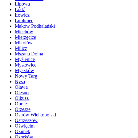
Lipowa
Łódź
Łowicz
Lubliniec
Maków Podhalański
Miechów
Mierzęcice
Mikołów
Milicz
Mszana Dolna
Myślenice
Mysłowice
Myszków
Nowy Targ
Nysa
Oława
Olesno
Olkusz
Opole
Orzesze
Ostrów Wielkopolski
Ostrzeszów
Oświęcim
Ozimek
Ozorków