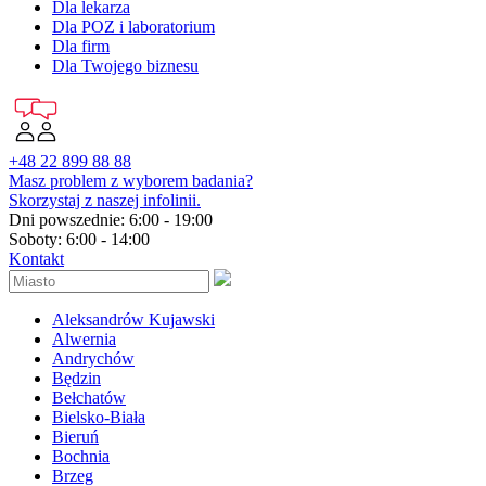
Dla lekarza
Dla POZ i laboratorium
Dla firm
Dla Twojego biznesu
+48 22 899 88 88
Masz problem z wyborem badania?
Skorzystaj z naszej infolinii.
Dni powszednie: 6:00 - 19:00
Soboty: 6:00 - 14:00
Kontakt
Aleksandrów Kujawski
Alwernia
Andrychów
Będzin
Bełchatów
Bielsko-Biała
Bieruń
Bochnia
Brzeg