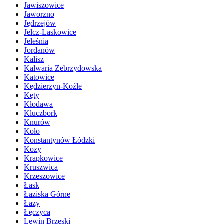
Jawiszowice
Jaworzno
Jędrzejów
Jelcz-Laskowice
Jeleśnia
Jordanów
Kalisz
Kalwaria Zebrzydowska
Katowice
Kędzierzyn-Koźle
Kęty
Kłodawa
Kluczbork
Knurów
Koło
Konstantynów Łódzki
Kozy
Krapkowice
Kruszwica
Krzeszowice
Łask
Łaziska Górne
Łazy
Łęczyca
Lewin Brzeski