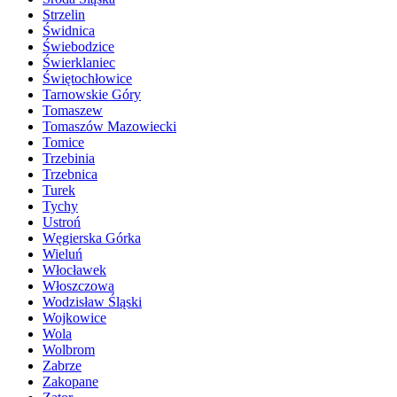
Strzelin
Świdnica
Świebodzice
Świerklaniec
Świętochłowice
Tarnowskie Góry
Tomaszew
Tomaszów Mazowiecki
Tomice
Trzebinia
Trzebnica
Turek
Tychy
Ustroń
Węgierska Górka
Wieluń
Włocławek
Włoszczowa
Wodzisław Śląski
Wojkowice
Wola
Wolbrom
Zabrze
Zakopane