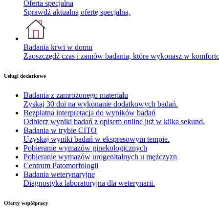
Oferta specjalna
Sprawdź aktualną ofertę specjalną.
Badania krwi w domu
Zaoszczędź czas i zamów badania, które wykonasz w komfor
Usługi dodatkowe
Badania z zamrożonego materiału
Zyskaj 30 dni na wykonanie dodatkowych badań.
Bezpłatna interpretacja do wyników badań
Odbierz wyniki badań z opisem online już w kilka sekund.
Badania w trybie CITO
Uzyskaj wyniki badań w ekspresowym tempie.
Pobieranie wymazów ginekologicznych
Pobieranie wymazów urogenitalnych u mężczyzn
Centrum Patomorfologii
Badania weterynaryjne
Diagnostyka laboratoryjna dla weterynarii.
Oferty współpracy