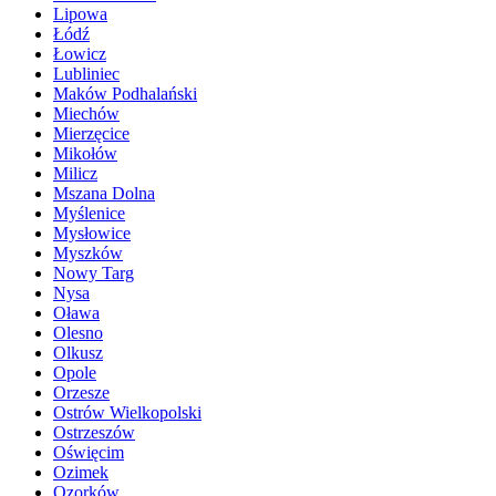
Lipowa
Łódź
Łowicz
Lubliniec
Maków Podhalański
Miechów
Mierzęcice
Mikołów
Milicz
Mszana Dolna
Myślenice
Mysłowice
Myszków
Nowy Targ
Nysa
Oława
Olesno
Olkusz
Opole
Orzesze
Ostrów Wielkopolski
Ostrzeszów
Oświęcim
Ozimek
Ozorków