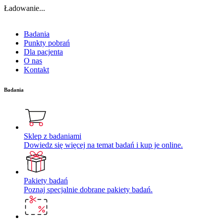
Ładowanie...
Badania
Punkty pobrań
Dla pacjenta
O nas
Kontakt
Badania
Sklep z badaniami
Dowiedz się więcej na temat badań i kup je online.
Pakiety badań
Poznaj specjalnie dobrane pakiety badań.