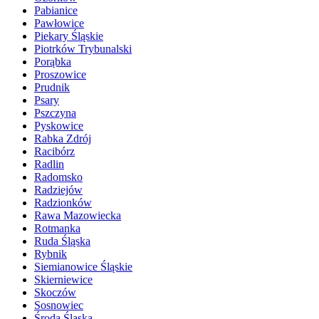
Pabianice
Pawłowice
Piekary Śląskie
Piotrków Trybunalski
Porąbka
Proszowice
Prudnik
Psary
Pszczyna
Pyskowice
Rabka Zdrój
Racibórz
Radlin
Radomsko
Radziejów
Radzionków
Rawa Mazowiecka
Rotmanka
Ruda Śląska
Rybnik
Siemianowice Śląskie
Skierniewice
Skoczów
Sosnowiec
Środa Śląska