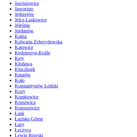
Jawiszowice
Jaworzno
Jędrzejów
Jelcz-Laskowice
Jeleśnia
Jordanów
Kalisz
Kalwaria Zebrzydowska
Katowice
Kędzierzyn-Koźle
Kęty
Kłodawa
Kluczbork
Knurów
Koło
Konstantynów Łódzki
Kozy
Krapkowice
Kruszwica
Krzeszowice
Łask
Łaziska Górne
Łazy
Łęczyca
Lewin Brzeski