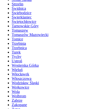
Strzelin
Świdnica
Świebodzice
Świerklaniec
Świętochłowice
Tarnowskie Góry
Tomaszew
Tomaszów Mazowiecki
Tomice
Trzebinia
Trzebnica
Turek
Tychy
Ustroń
Węgierska Górka
Wieluń
Włocławek
Włoszczowa
Wodzisław Śląski
Wojkowice
Wola
Wolbrom
Zabrze
Zakopane