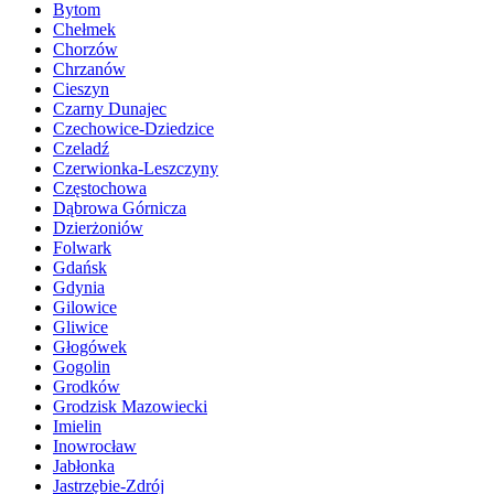
Bytom
Chełmek
Chorzów
Chrzanów
Cieszyn
Czarny Dunajec
Czechowice-Dziedzice
Czeladź
Czerwionka-Leszczyny
Częstochowa
Dąbrowa Górnicza
Dzierżoniów
Folwark
Gdańsk
Gdynia
Gilowice
Gliwice
Głogówek
Gogolin
Grodków
Grodzisk Mazowiecki
Imielin
Inowrocław
Jabłonka
Jastrzębie-Zdrój