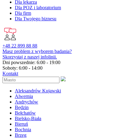
Dla lekarza
Dla POZ i laboratorium
Dla firm
Dla Twojego biznesu
+48 22 899 88 88
Masz problem z wyborem badania?
Skorzystaj z naszej infolinii.
Dni powszednie: 6:00 - 19:00
Soboty: 6:00 - 14:00
Kontakt
Aleksandrów Kujawski
Alwernia
Andrychów
Będzin
Bełchatów
Bielsko-Biała
Bieruń
Bochnia
Brzeg