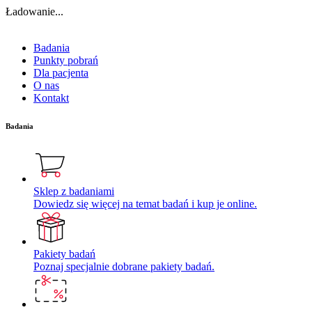
Ładowanie...
Badania
Punkty pobrań
Dla pacjenta
O nas
Kontakt
Badania
Sklep z badaniami
Dowiedz się więcej na temat badań i kup je online.
Pakiety badań
Poznaj specjalnie dobrane pakiety badań.