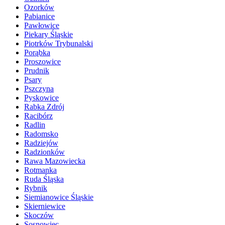
Ozorków
Pabianice
Pawłowice
Piekary Śląskie
Piotrków Trybunalski
Porąbka
Proszowice
Prudnik
Psary
Pszczyna
Pyskowice
Rabka Zdrój
Racibórz
Radlin
Radomsko
Radziejów
Radzionków
Rawa Mazowiecka
Rotmanka
Ruda Śląska
Rybnik
Siemianowice Śląskie
Skierniewice
Skoczów
Sosnowiec