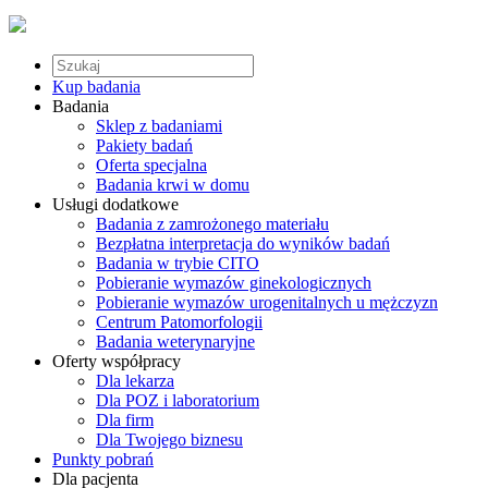
Kup badania
Badania
Sklep z badaniami
Pakiety badań
Oferta specjalna
Badania krwi w domu
Usługi dodatkowe
Badania z zamrożonego materiału
Bezpłatna interpretacja do wyników badań
Badania w trybie CITO
Pobieranie wymazów ginekologicznych
Pobieranie wymazów urogenitalnych u mężczyzn
Centrum Patomorfologii
Badania weterynaryjne
Oferty współpracy
Dla lekarza
Dla POZ i laboratorium
Dla firm
Dla Twojego biznesu
Punkty pobrań
Dla pacjenta