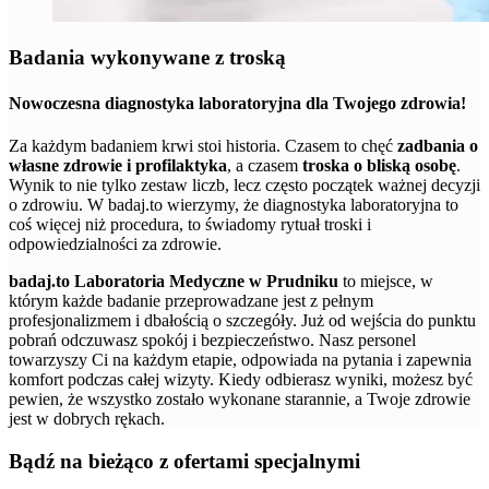
Badania wykonywane z troską
Nowoczesna diagnostyka laboratoryjna dla Twojego zdrowia!
Za każdym badaniem krwi stoi historia. Czasem to chęć
zadbania o
własne zdrowie i profilaktyka
, a czasem
troska o bliską osobę
.
Wynik to nie tylko zestaw liczb, lecz często początek ważnej decyzji
o zdrowiu. W badaj.to wierzymy, że diagnostyka laboratoryjna to
coś więcej niż procedura, to świadomy rytuał troski i
odpowiedzialności za zdrowie.
badaj.to Laboratoria Medyczne w Prudniku
to miejsce, w
którym każde badanie przeprowadzane jest z pełnym
profesjonalizmem i dbałością o szczegóły. Już od wejścia do punktu
pobrań odczuwasz spokój i bezpieczeństwo. Nasz personel
towarzyszy Ci na każdym etapie, odpowiada na pytania i zapewnia
komfort podczas całej wizyty. Kiedy odbierasz wyniki, możesz być
pewien, że wszystko zostało wykonane starannie, a Twoje zdrowie
jest w dobrych rękach.
Bądź na bieżąco z ofertami specjalnymi