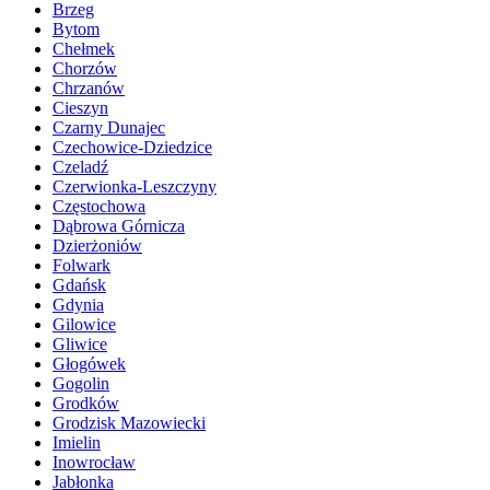
Brzeg
Bytom
Chełmek
Chorzów
Chrzanów
Cieszyn
Czarny Dunajec
Czechowice-Dziedzice
Czeladź
Czerwionka-Leszczyny
Częstochowa
Dąbrowa Górnicza
Dzierżoniów
Folwark
Gdańsk
Gdynia
Gilowice
Gliwice
Głogówek
Gogolin
Grodków
Grodzisk Mazowiecki
Imielin
Inowrocław
Jabłonka