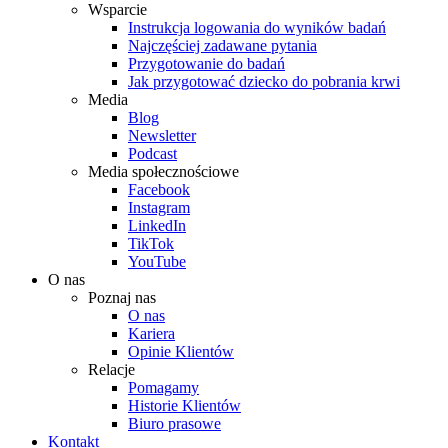
Wsparcie
Instrukcja logowania do wyników badań
Najczęściej zadawane pytania
Przygotowanie do badań
Jak przygotować dziecko do pobrania krwi
Media
Blog
Newsletter
Podcast
Media społecznościowe
Facebook
Instagram
LinkedIn
TikTok
YouTube
O nas
Poznaj nas
O nas
Kariera
Opinie Klientów
Relacje
Pomagamy
Historie Klientów
Biuro prasowe
Kontakt