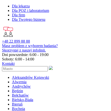
Dla lekarza
Dla POZ i laboratorium
Dla firm
Dla Twojego biznesu
+48 22 899 88 88
Masz problem z wyborem badania?
Skorzystaj z naszej infolinii.
Dni powszednie: 6:00 - 19:00
Soboty: 6:00 - 14:00
Kontakt
Aleksandrów Kujawski
Alwernia
Andrychów
Będzin
Bełchatów
Bielsko-Biała
Bieruń
Bochnia