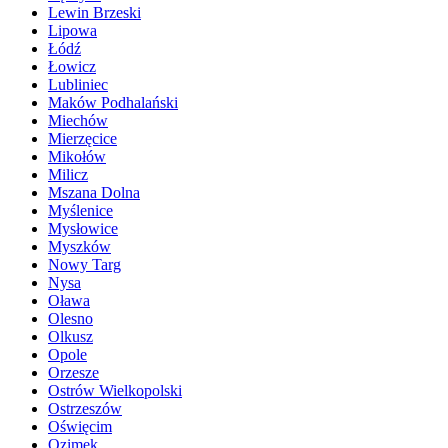
Lewin Brzeski
Lipowa
Łódź
Łowicz
Lubliniec
Maków Podhalański
Miechów
Mierzęcice
Mikołów
Milicz
Mszana Dolna
Myślenice
Mysłowice
Myszków
Nowy Targ
Nysa
Oława
Olesno
Olkusz
Opole
Orzesze
Ostrów Wielkopolski
Ostrzeszów
Oświęcim
Ozimek