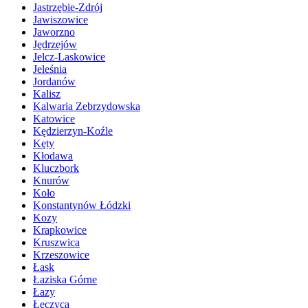
Jastrzębie-Zdrój
Jawiszowice
Jaworzno
Jędrzejów
Jelcz-Laskowice
Jeleśnia
Jordanów
Kalisz
Kalwaria Zebrzydowska
Katowice
Kędzierzyn-Koźle
Kęty
Kłodawa
Kluczbork
Knurów
Koło
Konstantynów Łódzki
Kozy
Krapkowice
Kruszwica
Krzeszowice
Łask
Łaziska Górne
Łazy
Łęczyca