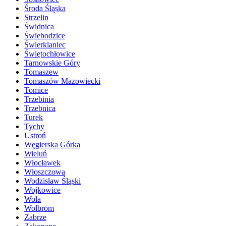
Środa Śląska
Strzelin
Świdnica
Świebodzice
Świerklaniec
Świętochłowice
Tarnowskie Góry
Tomaszew
Tomaszów Mazowiecki
Tomice
Trzebinia
Trzebnica
Turek
Tychy
Ustroń
Węgierska Górka
Wieluń
Włocławek
Włoszczowa
Wodzisław Śląski
Wojkowice
Wola
Wolbrom
Zabrze