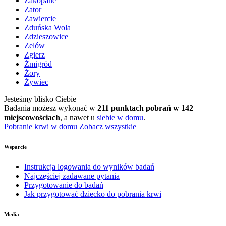
Zakopane
Zator
Zawiercie
Zduńska Wola
Zdzieszowice
Zelów
Zgierz
Żmigród
Żory
Żywiec
Jesteśmy blisko Ciebie
Badania możesz wykonać w
211 punktach pobrań w 142
miejscowościach
, a nawet u
siebie w domu
.
Pobranie krwi w domu
Zobacz wszystkie
Wsparcie
Instrukcja logowania do wyników badań
Najczęściej zadawane pytania
Przygotowanie do badań
Jak przygotować dziecko do pobrania krwi
Media