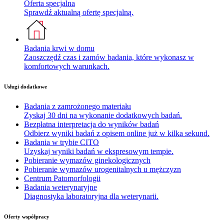
Oferta specjalna
Sprawdź aktualną ofertę specjalną.
Badania krwi w domu
Zaoszczędź czas i zamów badania, które wykonasz w
komfortowych warunkach.
Usługi dodatkowe
Badania z zamrożonego materiału
Zyskaj 30 dni na wykonanie dodatkowych badań.
Bezpłatna interpretacja do wyników badań
Odbierz wyniki badań z opisem online już w kilka sekund.
Badania w trybie CITO
Uzyskaj wyniki badań w ekspresowym tempie.
Pobieranie wymazów ginekologicznych
Pobieranie wymazów urogenitalnych u mężczyzn
Centrum Patomorfologii
Badania weterynaryjne
Diagnostyka laboratoryjna dla weterynarii.
Oferty współpracy