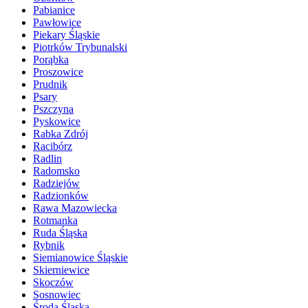
Pabianice
Pawłowice
Piekary Śląskie
Piotrków Trybunalski
Porąbka
Proszowice
Prudnik
Psary
Pszczyna
Pyskowice
Rabka Zdrój
Racibórz
Radlin
Radomsko
Radziejów
Radzionków
Rawa Mazowiecka
Rotmanka
Ruda Śląska
Rybnik
Siemianowice Śląskie
Skierniewice
Skoczów
Sosnowiec
Środa Śląska