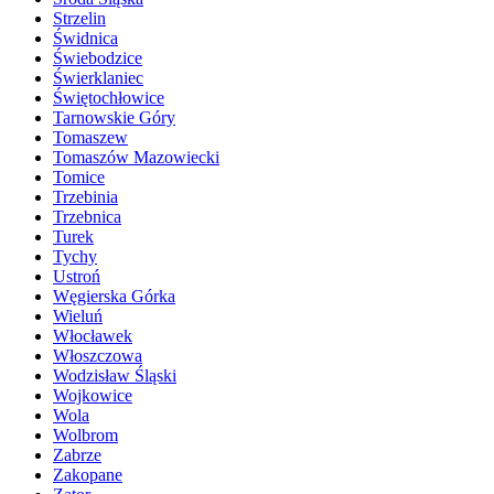
Strzelin
Świdnica
Świebodzice
Świerklaniec
Świętochłowice
Tarnowskie Góry
Tomaszew
Tomaszów Mazowiecki
Tomice
Trzebinia
Trzebnica
Turek
Tychy
Ustroń
Węgierska Górka
Wieluń
Włocławek
Włoszczowa
Wodzisław Śląski
Wojkowice
Wola
Wolbrom
Zabrze
Zakopane