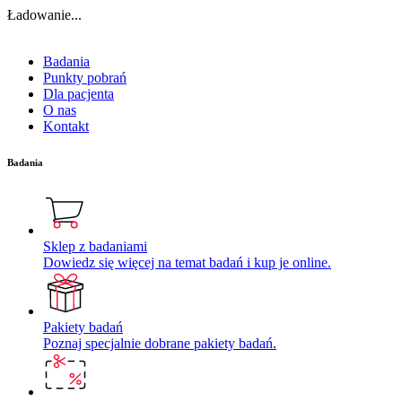
Ładowanie...
Badania
Punkty pobrań
Dla pacjenta
O nas
Kontakt
Badania
Sklep z badaniami
Dowiedz się więcej na temat badań i kup je online.
Pakiety badań
Poznaj specjalnie dobrane pakiety badań.