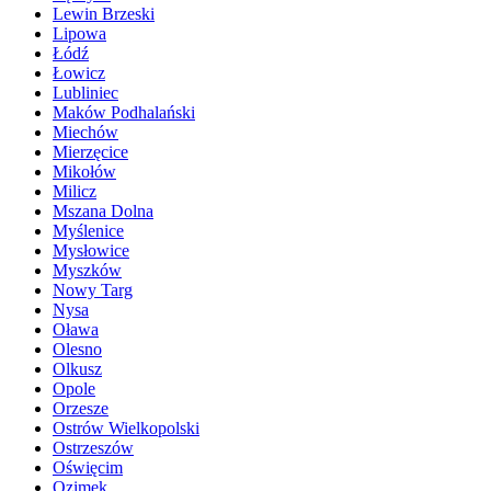
Lewin Brzeski
Lipowa
Łódź
Łowicz
Lubliniec
Maków Podhalański
Miechów
Mierzęcice
Mikołów
Milicz
Mszana Dolna
Myślenice
Mysłowice
Myszków
Nowy Targ
Nysa
Oława
Olesno
Olkusz
Opole
Orzesze
Ostrów Wielkopolski
Ostrzeszów
Oświęcim
Ozimek