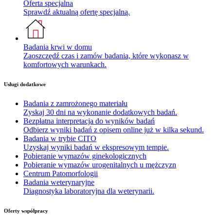
Oferta specjalna
Sprawdź aktualną ofertę specjalną.
Badania krwi w domu
Zaoszczędź czas i zamów badania, które wykonasz w
komfortowych warunkach.
Usługi dodatkowe
Badania z zamrożonego materiału
Zyskaj 30 dni na wykonanie dodatkowych badań.
Bezpłatna interpretacja do wyników badań
Odbierz wyniki badań z opisem online już w kilka sekund.
Badania w trybie CITO
Uzyskaj wyniki badań w ekspresowym tempie.
Pobieranie wymazów ginekologicznych
Pobieranie wymazów urogenitalnych u mężczyzn
Centrum Patomorfologii
Badania weterynaryjne
Diagnostyka laboratoryjna dla weterynarii.
Oferty współpracy