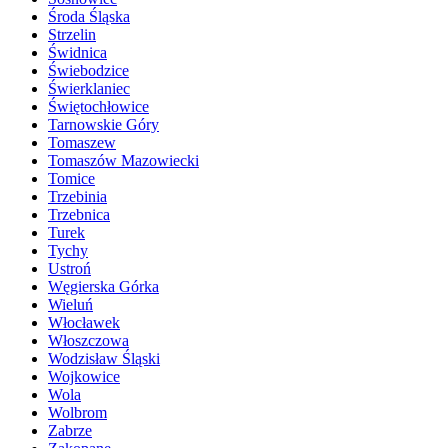
Środa Śląska
Strzelin
Świdnica
Świebodzice
Świerklaniec
Świętochłowice
Tarnowskie Góry
Tomaszew
Tomaszów Mazowiecki
Tomice
Trzebinia
Trzebnica
Turek
Tychy
Ustroń
Węgierska Górka
Wieluń
Włocławek
Włoszczowa
Wodzisław Śląski
Wojkowice
Wola
Wolbrom
Zabrze