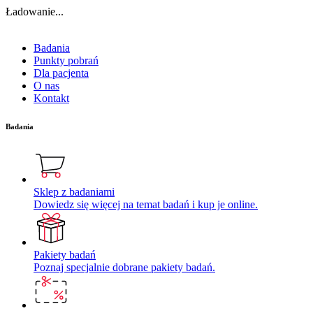
Ładowanie...
Badania
Punkty pobrań
Dla pacjenta
O nas
Kontakt
Badania
Sklep z badaniami
Dowiedz się więcej na temat badań i kup je online.
Pakiety badań
Poznaj specjalnie dobrane pakiety badań.