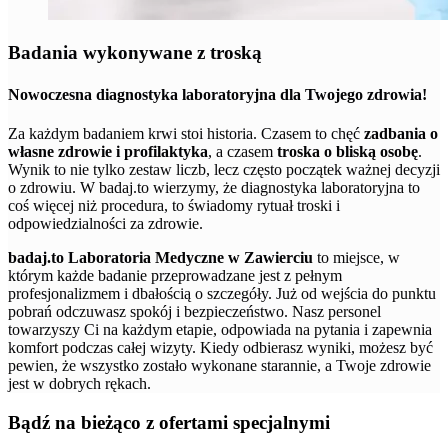
Badania wykonywane z troską
Nowoczesna diagnostyka laboratoryjna dla Twojego zdrowia!
Za każdym badaniem krwi stoi historia. Czasem to chęć
zadbania o
własne zdrowie i profilaktyka
, a czasem
troska o bliską osobę
.
Wynik to nie tylko zestaw liczb, lecz często początek ważnej decyzji
o zdrowiu. W badaj.to wierzymy, że diagnostyka laboratoryjna to
coś więcej niż procedura, to świadomy rytuał troski i
odpowiedzialności za zdrowie.
badaj.to Laboratoria Medyczne w Zawierciu
to miejsce, w
którym każde badanie przeprowadzane jest z pełnym
profesjonalizmem i dbałością o szczegóły. Już od wejścia do punktu
pobrań odczuwasz spokój i bezpieczeństwo. Nasz personel
towarzyszy Ci na każdym etapie, odpowiada na pytania i zapewnia
komfort podczas całej wizyty. Kiedy odbierasz wyniki, możesz być
pewien, że wszystko zostało wykonane starannie, a Twoje zdrowie
jest w dobrych rękach.
Bądź na bieżąco z ofertami specjalnymi