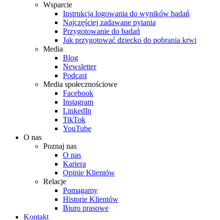
Wsparcie
Instrukcja logowania do wyników badań
Najczęściej zadawane pytania
Przygotowanie do badań
Jak przygotować dziecko do pobrania krwi
Media
Blog
Newsletter
Podcast
Media społecznościowe
Facebook
Instagram
LinkedIn
TikTok
YouTube
O nas
Poznaj nas
O nas
Kariera
Opinie Klientów
Relacje
Pomagamy
Historie Klientów
Biuro prasowe
Kontakt