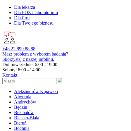
Dla lekarza
Dla POZ i laboratorium
Dla firm
Dla Twojego biznesu
+48 22 899 88 88
Masz problem z wyborem badania?
Skorzystaj z naszej infolinii.
Dni powszednie: 6:00 - 19:00
Soboty: 6:00 - 14:00
Kontakt
Aleksandrów Kujawski
Alwernia
Andrychów
Będzin
Bełchatów
Bielsko-Biała
Bieruń
Bochnia