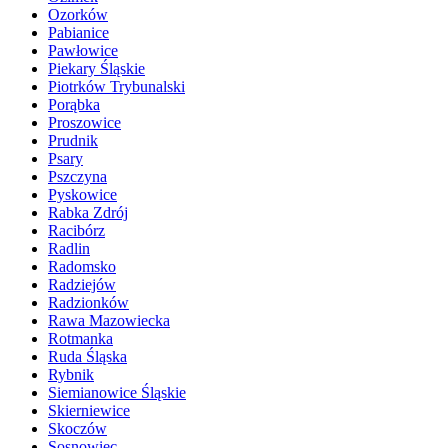
Ozorków
Pabianice
Pawłowice
Piekary Śląskie
Piotrków Trybunalski
Porąbka
Proszowice
Prudnik
Psary
Pszczyna
Pyskowice
Rabka Zdrój
Racibórz
Radlin
Radomsko
Radziejów
Radzionków
Rawa Mazowiecka
Rotmanka
Ruda Śląska
Rybnik
Siemianowice Śląskie
Skierniewice
Skoczów
Sosnowiec