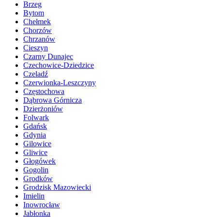
Brzeg
Bytom
Chełmek
Chorzów
Chrzanów
Cieszyn
Czarny Dunajec
Czechowice-Dziedzice
Czeladź
Czerwionka-Leszczyny
Częstochowa
Dąbrowa Górnicza
Dzierżoniów
Folwark
Gdańsk
Gdynia
Gilowice
Gliwice
Głogówek
Gogolin
Grodków
Grodzisk Mazowiecki
Imielin
Inowrocław
Jabłonka