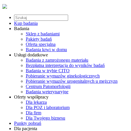
Kup badania
Badania
Sklep z badaniami
Pakiety badań
Oferta specjalna
Badania krwi w domu
Usługi dodatkowe
Badania z zamrożonego materiału
Bezpłatna interpretacja do wyników badań
Badania w trybie CITO
Pobieranie wymazów ginekologicznych
Pobieranie wymazów urogenitalnych u mężczyzn
Centrum Patomorfologii
Badania weterynaryjne
Oferty współpracy
Dla lekarza
Dla POZ i laboratorium
Dla firm
Dla Twojego biznesu
Punkty pobrań
Dla pacjenta