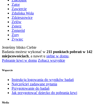
Zakopane
Zator
Zawiercie
Zduńska Wola
Zdzieszowice
Zelów
Zgierz
Żmigród
Żory
Żywiec
Jesteśmy blisko Ciebie
Badania możesz wykonać w
211 punktach pobrań w 142
miejscowościach
, a nawet u
siebie w domu
.
Pobranie krwi w domu
Zobacz wszystkie
Wsparcie
Instrukcja logowania do wyników badań
Najczęściej zadawane pytania
Przygotowanie do badań
Jak przygotować dziecko do pobrania krwi
Media