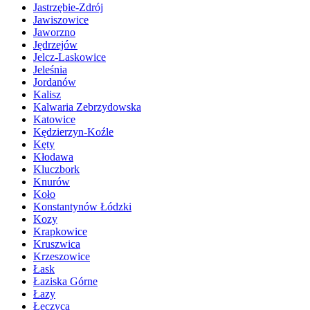
Jastrzębie-Zdrój
Jawiszowice
Jaworzno
Jędrzejów
Jelcz-Laskowice
Jeleśnia
Jordanów
Kalisz
Kalwaria Zebrzydowska
Katowice
Kędzierzyn-Koźle
Kęty
Kłodawa
Kluczbork
Knurów
Koło
Konstantynów Łódzki
Kozy
Krapkowice
Kruszwica
Krzeszowice
Łask
Łaziska Górne
Łazy
Łęczyca