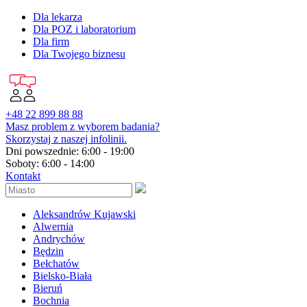
Dla lekarza
Dla POZ i laboratorium
Dla firm
Dla Twojego biznesu
+48 22 899 88 88
Masz problem z wyborem badania?
Skorzystaj z naszej infolinii.
Dni powszednie: 6:00 - 19:00
Soboty: 6:00 - 14:00
Kontakt
Aleksandrów Kujawski
Alwernia
Andrychów
Będzin
Bełchatów
Bielsko-Biała
Bieruń
Bochnia