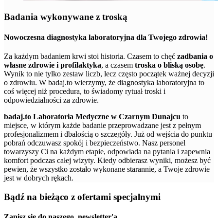
Badania wykonywane z troską
Nowoczesna diagnostyka laboratoryjna dla Twojego zdrowia!
Za każdym badaniem krwi stoi historia. Czasem to chęć
zadbania o
własne zdrowie i profilaktyka
, a czasem
troska o bliską osobę
.
Wynik to nie tylko zestaw liczb, lecz często początek ważnej decyzji
o zdrowiu. W badaj.to wierzymy, że diagnostyka laboratoryjna to
coś więcej niż procedura, to świadomy rytuał troski i
odpowiedzialności za zdrowie.
badaj.to Laboratoria Medyczne w Czarnym Dunajcu
to
miejsce, w którym każde badanie przeprowadzane jest z pełnym
profesjonalizmem i dbałością o szczegóły. Już od wejścia do punktu
pobrań odczuwasz spokój i bezpieczeństwo. Nasz personel
towarzyszy Ci na każdym etapie, odpowiada na pytania i zapewnia
komfort podczas całej wizyty. Kiedy odbierasz wyniki, możesz być
pewien, że wszystko zostało wykonane starannie, a Twoje zdrowie
jest w dobrych rękach.
Bądź na bieżąco z ofertami specjalnymi
Zapisz się do naszego
newsletter'a