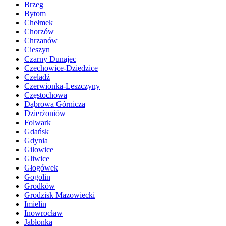
Brzeg
Bytom
Chełmek
Chorzów
Chrzanów
Cieszyn
Czarny Dunajec
Czechowice-Dziedzice
Czeladź
Czerwionka-Leszczyny
Częstochowa
Dąbrowa Górnicza
Dzierżoniów
Folwark
Gdańsk
Gdynia
Gilowice
Gliwice
Głogówek
Gogolin
Grodków
Grodzisk Mazowiecki
Imielin
Inowrocław
Jabłonka