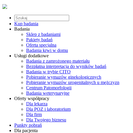
Kup badania
Badania
Sklep z badaniami
Pakiety badań
Oferta specjalna
Badania krwi w domu
Usługi dodatkowe
Badania z zamrożonego materiału
Bezpłatna interpretacja do wyników badań
Badania w trybie CITO
Pobieranie wymazów ginekologicznych
Pobieranie wymazów urogenitalnych u mężczyzn
Centrum Patomorfologii
Badania weterynaryjne
Oferty współpracy
Dla lekarza
Dla POZ i laboratorium
Dla firm
Dla Twojego biznesu
Punkty pobrań
Dla pacjenta