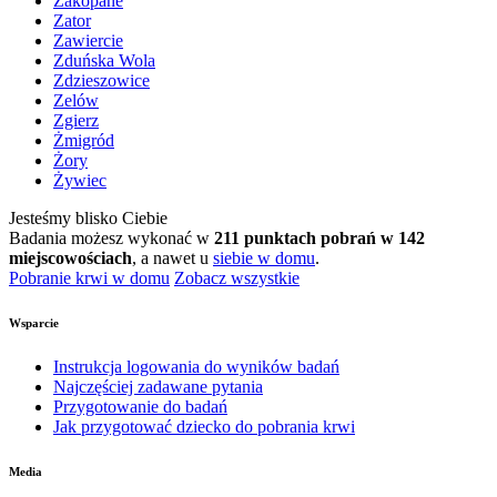
Zakopane
Zator
Zawiercie
Zduńska Wola
Zdzieszowice
Zelów
Zgierz
Żmigród
Żory
Żywiec
Jesteśmy blisko Ciebie
Badania możesz wykonać w
211 punktach pobrań w 142
miejscowościach
, a nawet u
siebie w domu
.
Pobranie krwi w domu
Zobacz wszystkie
Wsparcie
Instrukcja logowania do wyników badań
Najczęściej zadawane pytania
Przygotowanie do badań
Jak przygotować dziecko do pobrania krwi
Media