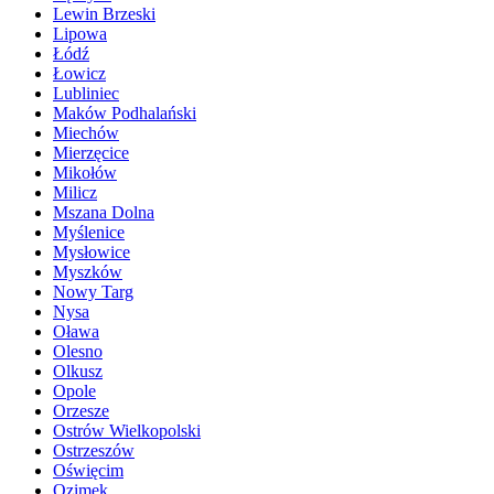
Lewin Brzeski
Lipowa
Łódź
Łowicz
Lubliniec
Maków Podhalański
Miechów
Mierzęcice
Mikołów
Milicz
Mszana Dolna
Myślenice
Mysłowice
Myszków
Nowy Targ
Nysa
Oława
Olesno
Olkusz
Opole
Orzesze
Ostrów Wielkopolski
Ostrzeszów
Oświęcim
Ozimek