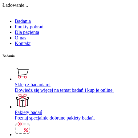
Ładowanie...
Badania
Punkty pobrań
Dla pacjenta
O nas
Kontakt
Badania
Sklep z badaniami
Dowiedz się więcej na temat badań i kup je online.
Pakiety badań
Poznaj specjalnie dobrane pakiety badań.