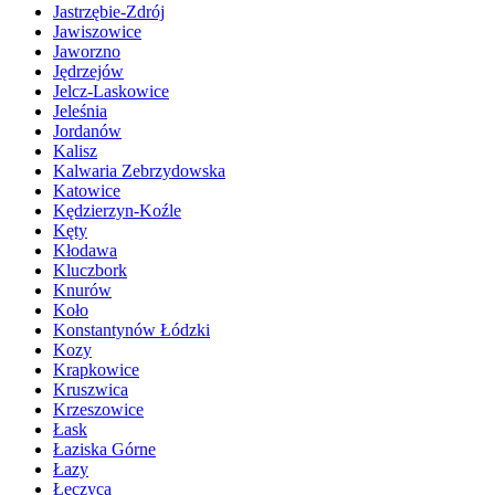
Jastrzębie-Zdrój
Jawiszowice
Jaworzno
Jędrzejów
Jelcz-Laskowice
Jeleśnia
Jordanów
Kalisz
Kalwaria Zebrzydowska
Katowice
Kędzierzyn-Koźle
Kęty
Kłodawa
Kluczbork
Knurów
Koło
Konstantynów Łódzki
Kozy
Krapkowice
Kruszwica
Krzeszowice
Łask
Łaziska Górne
Łazy
Łęczyca