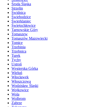
Środa Śląska
Strzelin
Świdnica
Świebodzice
Świerklaniec
Świętochłowice
Tarnowskie Góry
Tomaszew
Tomaszów Mazowiecki
Tomice
Trzebinia
Trzebnica
Turek
Tychy
Ustroń
Węgierska Górka
Wieluń
Włocławek
Włoszczowa
Wodzisław Śląski
Wojkowice
Wola
Wolbrom
Zabrze