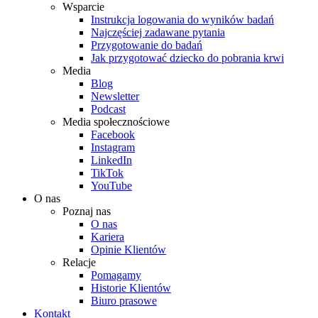
Wsparcie
Instrukcja logowania do wyników badań
Najczęściej zadawane pytania
Przygotowanie do badań
Jak przygotować dziecko do pobrania krwi
Media
Blog
Newsletter
Podcast
Media społecznościowe
Facebook
Instagram
LinkedIn
TikTok
YouTube
O nas
Poznaj nas
O nas
Kariera
Opinie Klientów
Relacje
Pomagamy
Historie Klientów
Biuro prasowe
Kontakt