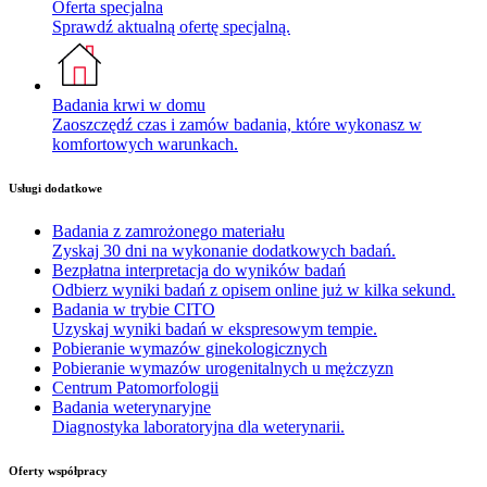
Oferta specjalna
Sprawdź aktualną ofertę specjalną.
Badania krwi w domu
Zaoszczędź czas i zamów badania, które wykonasz w
komfortowych warunkach.
Usługi dodatkowe
Badania z zamrożonego materiału
Zyskaj 30 dni na wykonanie dodatkowych badań.
Bezpłatna interpretacja do wyników badań
Odbierz wyniki badań z opisem online już w kilka sekund.
Badania w trybie CITO
Uzyskaj wyniki badań w ekspresowym tempie.
Pobieranie wymazów ginekologicznych
Pobieranie wymazów urogenitalnych u mężczyzn
Centrum Patomorfologii
Badania weterynaryjne
Diagnostyka laboratoryjna dla weterynarii.
Oferty współpracy