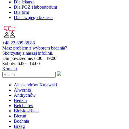
Dla lekarza
Dla POZ i laboratorium
Dla firm
Dla Twojego biznesu
+48 22 899 88 88
Masz problem z wyborem badania?
Skorzystaj z naszej infolinii.
Dni powszednie: 6:00 - 19:00
Soboty: 6:00 - 14:00
Kontakt
Aleksandrów Kujawski
Alwernia
Andrychów
Będzin
Bełchatów
Bielsko-Biała
Bieruń
Bochnia
Brzeg