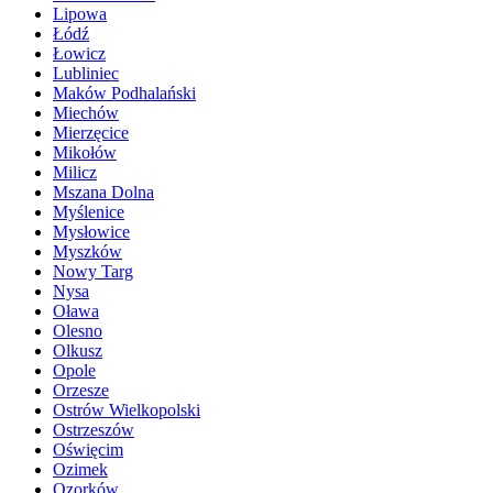
Lipowa
Łódź
Łowicz
Lubliniec
Maków Podhalański
Miechów
Mierzęcice
Mikołów
Milicz
Mszana Dolna
Myślenice
Mysłowice
Myszków
Nowy Targ
Nysa
Oława
Olesno
Olkusz
Opole
Orzesze
Ostrów Wielkopolski
Ostrzeszów
Oświęcim
Ozimek
Ozorków