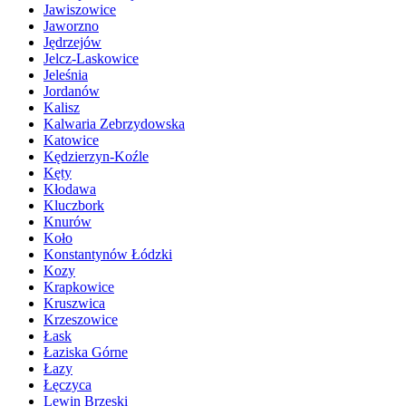
Jawiszowice
Jaworzno
Jędrzejów
Jelcz-Laskowice
Jeleśnia
Jordanów
Kalisz
Kalwaria Zebrzydowska
Katowice
Kędzierzyn-Koźle
Kęty
Kłodawa
Kluczbork
Knurów
Koło
Konstantynów Łódzki
Kozy
Krapkowice
Kruszwica
Krzeszowice
Łask
Łaziska Górne
Łazy
Łęczyca
Lewin Brzeski