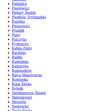
Pabianice
Pawłowice
Piekary Śląskie
Piotrków Trybunalski
Porąbka
Proszowice
Prudnik
Psary
Pszczyna
Pyskowice
Rabka Zdrój
Racibórz
Radlin
Radomsko
Radziejów
Radzionków
Rawa Mazowiecka
Rotmanka
Ruda Śląska
Rybnik
Siemianowice Śląskie
Skierniewice
Skoczów
Sosnowiec
Środa Śląska