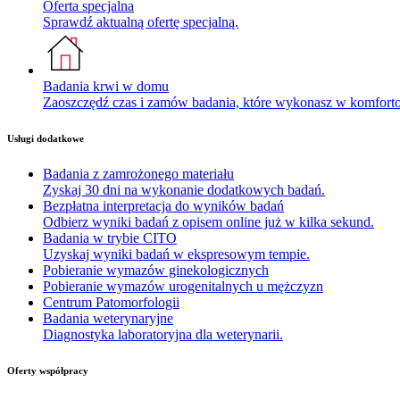
Oferta specjalna
Sprawdź aktualną ofertę specjalną.
Badania krwi w domu
Zaoszczędź czas i zamów badania, które wykonasz w komfor
Usługi dodatkowe
Badania z zamrożonego materiału
Zyskaj 30 dni na wykonanie dodatkowych badań.
Bezpłatna interpretacja do wyników badań
Odbierz wyniki badań z opisem online już w kilka sekund.
Badania w trybie CITO
Uzyskaj wyniki badań w ekspresowym tempie.
Pobieranie wymazów ginekologicznych
Pobieranie wymazów urogenitalnych u mężczyzn
Centrum Patomorfologii
Badania weterynaryjne
Diagnostyka laboratoryjna dla weterynarii.
Oferty współpracy