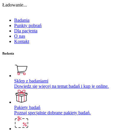
Ładowanie...
Badania
Punkty pobrań
Dla pacjenta
O nas
Kontakt
Badania
Sklep z badaniami
Dowiedz się więcej na temat badań i kup je online.
Pakiety badań
Poznaj specjalnie dobrane pakiety badań.