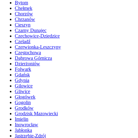
Bytom
Chełmek
Chorzów
Chrzanów
Cieszyn
Czarny Dunajec
Czechowice-Dziedzice
Czeladź
Czerwionka-Leszczyny
Częstochowa
Dąbrowa Górnicza
Dzierżoniów
Folwark
Gdańsk
Gdynia
Gilowice
Gliwice
Głogówek
Gogolin
Grodków
Grodzisk Mazowiecki
Imielin
Inowrocław
Jabłonka
Jastrzębie-Zdrój