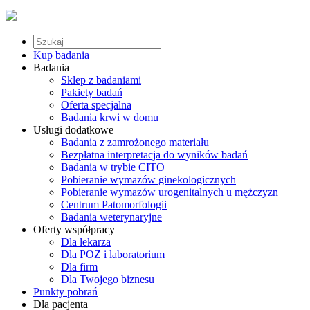
Kup badania
Badania
Sklep z badaniami
Pakiety badań
Oferta specjalna
Badania krwi w domu
Usługi dodatkowe
Badania z zamrożonego materiału
Bezpłatna interpretacja do wyników badań
Badania w trybie CITO
Pobieranie wymazów ginekologicznych
Pobieranie wymazów urogenitalnych u mężczyzn
Centrum Patomorfologii
Badania weterynaryjne
Oferty współpracy
Dla lekarza
Dla POZ i laboratorium
Dla firm
Dla Twojego biznesu
Punkty pobrań
Dla pacjenta