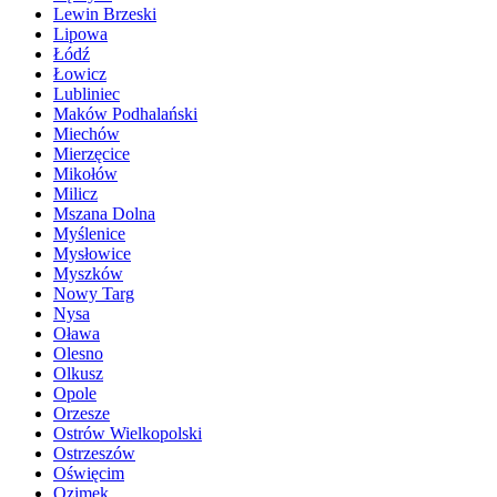
Lewin Brzeski
Lipowa
Łódź
Łowicz
Lubliniec
Maków Podhalański
Miechów
Mierzęcice
Mikołów
Milicz
Mszana Dolna
Myślenice
Mysłowice
Myszków
Nowy Targ
Nysa
Oława
Olesno
Olkusz
Opole
Orzesze
Ostrów Wielkopolski
Ostrzeszów
Oświęcim
Ozimek