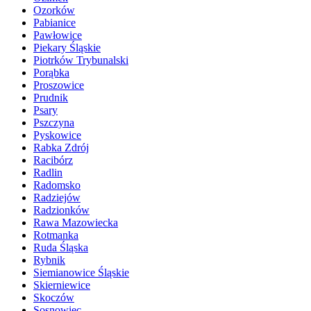
Ozorków
Pabianice
Pawłowice
Piekary Śląskie
Piotrków Trybunalski
Porąbka
Proszowice
Prudnik
Psary
Pszczyna
Pyskowice
Rabka Zdrój
Racibórz
Radlin
Radomsko
Radziejów
Radzionków
Rawa Mazowiecka
Rotmanka
Ruda Śląska
Rybnik
Siemianowice Śląskie
Skierniewice
Skoczów
Sosnowiec