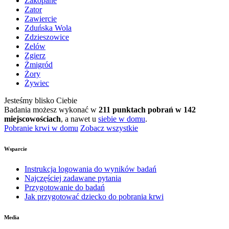
Zakopane
Zator
Zawiercie
Zduńska Wola
Zdzieszowice
Zelów
Zgierz
Żmigród
Żory
Żywiec
Jesteśmy blisko Ciebie
Badania możesz wykonać w
211 punktach pobrań w 142
miejscowościach
, a nawet u
siebie w domu
.
Pobranie krwi w domu
Zobacz wszystkie
Wsparcie
Instrukcja logowania do wyników badań
Najczęściej zadawane pytania
Przygotowanie do badań
Jak przygotować dziecko do pobrania krwi
Media