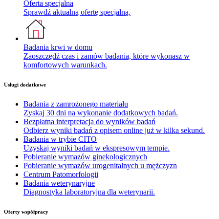
Oferta specjalna
Sprawdź aktualną ofertę specjalną.
Badania krwi w domu
Zaoszczędź czas i zamów badania, które wykonasz w
komfortowych warunkach.
Usługi dodatkowe
Badania z zamrożonego materiału
Zyskaj 30 dni na wykonanie dodatkowych badań.
Bezpłatna interpretacja do wyników badań
Odbierz wyniki badań z opisem online już w kilka sekund.
Badania w trybie CITO
Uzyskaj wyniki badań w ekspresowym tempie.
Pobieranie wymazów ginekologicznych
Pobieranie wymazów urogenitalnych u mężczyzn
Centrum Patomorfologii
Badania weterynaryjne
Diagnostyka laboratoryjna dla weterynarii.
Oferty współpracy