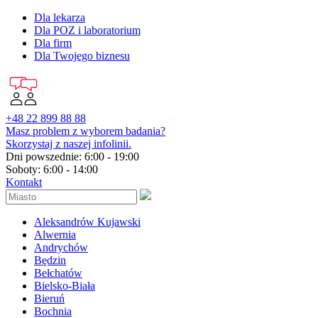
Dla lekarza
Dla POZ i laboratorium
Dla firm
Dla Twojego biznesu
+48 22 899 88 88
Masz problem z wyborem badania?
Skorzystaj z naszej infolinii.
Dni powszednie: 6:00 - 19:00
Soboty: 6:00 - 14:00
Kontakt
Aleksandrów Kujawski
Alwernia
Andrychów
Będzin
Bełchatów
Bielsko-Biała
Bieruń
Bochnia