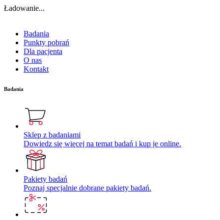
Ładowanie...
Badania
Punkty pobrań
Dla pacjenta
O nas
Kontakt
Badania
Sklep z badaniami
Dowiedz się więcej na temat badań i kup je online.
Pakiety badań
Poznaj specjalnie dobrane pakiety badań.