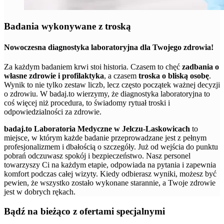
Badania wykonywane z troską
Nowoczesna diagnostyka laboratoryjna dla Twojego zdrowia!
Za każdym badaniem krwi stoi historia. Czasem to chęć
zadbania o
własne zdrowie i profilaktyka
, a czasem
troska o bliską osobę
.
Wynik to nie tylko zestaw liczb, lecz często początek ważnej decyzji
o zdrowiu. W badaj.to wierzymy, że diagnostyka laboratoryjna to
coś więcej niż procedura, to świadomy rytuał troski i
odpowiedzialności za zdrowie.
badaj.to Laboratoria Medyczne w Jelczu-Laskowicach
to
miejsce, w którym każde badanie przeprowadzane jest z pełnym
profesjonalizmem i dbałością o szczegóły. Już od wejścia do punktu
pobrań odczuwasz spokój i bezpieczeństwo. Nasz personel
towarzyszy Ci na każdym etapie, odpowiada na pytania i zapewnia
komfort podczas całej wizyty. Kiedy odbierasz wyniki, możesz być
pewien, że wszystko zostało wykonane starannie, a Twoje zdrowie
jest w dobrych rękach.
Bądź na bieżąco z ofertami specjalnymi