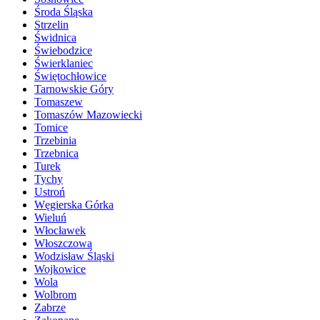
Środa Śląska
Strzelin
Świdnica
Świebodzice
Świerklaniec
Świętochłowice
Tarnowskie Góry
Tomaszew
Tomaszów Mazowiecki
Tomice
Trzebinia
Trzebnica
Turek
Tychy
Ustroń
Węgierska Górka
Wieluń
Włocławek
Włoszczowa
Wodzisław Śląski
Wojkowice
Wola
Wolbrom
Zabrze