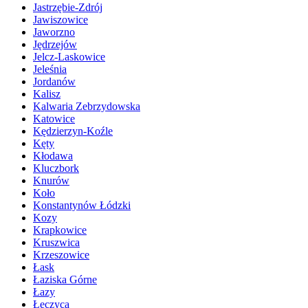
Jastrzębie-Zdrój
Jawiszowice
Jaworzno
Jędrzejów
Jelcz-Laskowice
Jeleśnia
Jordanów
Kalisz
Kalwaria Zebrzydowska
Katowice
Kędzierzyn-Koźle
Kęty
Kłodawa
Kluczbork
Knurów
Koło
Konstantynów Łódzki
Kozy
Krapkowice
Kruszwica
Krzeszowice
Łask
Łaziska Górne
Łazy
Łęczyca