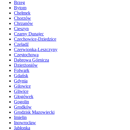
Brzeg
Bytom
Chełmek
Chorzów
Chrzanów
Cieszyn
Czarny Dunajec
Czechowice-Dziedzice
Czeladź
Czerwionka-Leszczyny
Częstochowa
Dąbrowa Górnicza
Dzierżoniów
Folwark
Gdańsk
Gdynia
Gilowice
Gliwice
Głogówek
Gogolin
Grodków
Grodzisk Mazowiecki
Imielin
Inowrocław
Jabłonka