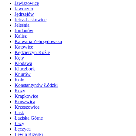
Jawiszowice
Jaworzno
Jędrzejów
Jelcz-Laskowice
Jeleśnia
Jordanów
Kalisz
Kalwaria Zebrzydowska
Katowice
Kędzierzyn-Koźle
Kęty
Kłodawa
Kluczbork
Knurów
Koło
Konstantynów Łódzki
Kozy
Krapkowice
Kruszwica
Krzeszowice
Łask
Łaziska Górne
Łazy
Łęczyca
Lewin Brzeski