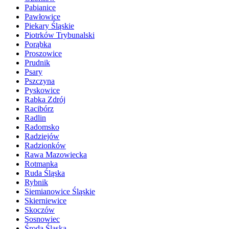
Pabianice
Pawłowice
Piekary Śląskie
Piotrków Trybunalski
Porąbka
Proszowice
Prudnik
Psary
Pszczyna
Pyskowice
Rabka Zdrój
Racibórz
Radlin
Radomsko
Radziejów
Radzionków
Rawa Mazowiecka
Rotmanka
Ruda Śląska
Rybnik
Siemianowice Śląskie
Skierniewice
Skoczów
Sosnowiec
Środa Śląska