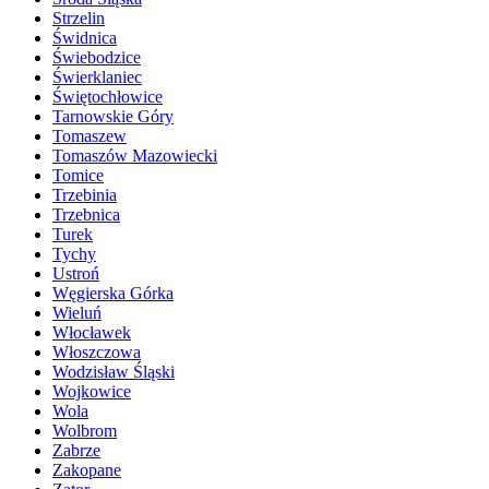
Strzelin
Świdnica
Świebodzice
Świerklaniec
Świętochłowice
Tarnowskie Góry
Tomaszew
Tomaszów Mazowiecki
Tomice
Trzebinia
Trzebnica
Turek
Tychy
Ustroń
Węgierska Górka
Wieluń
Włocławek
Włoszczowa
Wodzisław Śląski
Wojkowice
Wola
Wolbrom
Zabrze
Zakopane