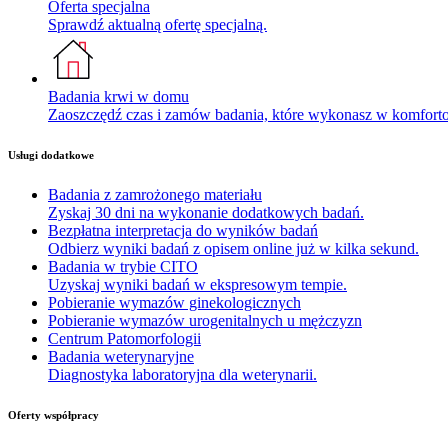
Oferta specjalna
Sprawdź aktualną ofertę specjalną.
Badania krwi w domu
Zaoszczędź czas i zamów badania, które wykonasz w komfor
Usługi dodatkowe
Badania z zamrożonego materiału
Zyskaj 30 dni na wykonanie dodatkowych badań.
Bezpłatna interpretacja do wyników badań
Odbierz wyniki badań z opisem online już w kilka sekund.
Badania w trybie CITO
Uzyskaj wyniki badań w ekspresowym tempie.
Pobieranie wymazów ginekologicznych
Pobieranie wymazów urogenitalnych u mężczyzn
Centrum Patomorfologii
Badania weterynaryjne
Diagnostyka laboratoryjna dla weterynarii.
Oferty współpracy