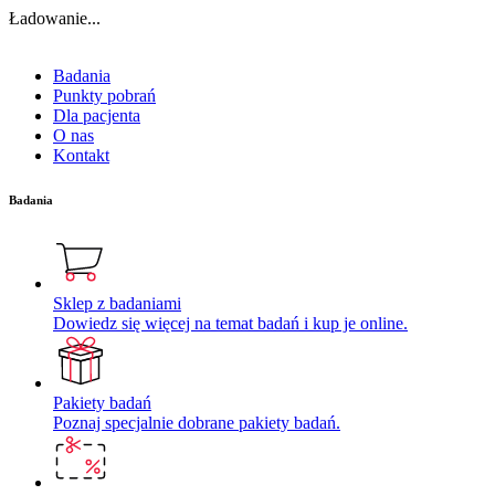
Ładowanie...
Badania
Punkty pobrań
Dla pacjenta
O nas
Kontakt
Badania
Sklep z badaniami
Dowiedz się więcej na temat badań i kup je online.
Pakiety badań
Poznaj specjalnie dobrane pakiety badań.