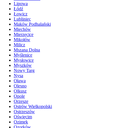
Lipowa
Łódź
Łowicz
Lubliniec
Maków Podhalański
Miechów
Mierzęcice
Mikołów
Milicz
Mszana Dolna
Myślenice
Mysłowice
Myszków
Nowy Targ
Nysa
Oława
Olesno
Olkusz
Opole
Orzesze
Ostrów Wielkopolski
Ostrzeszów
Oświęcim
Ozimek
Ozorków