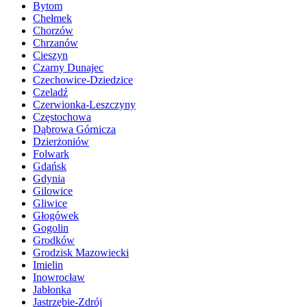
Bytom
Chełmek
Chorzów
Chrzanów
Cieszyn
Czarny Dunajec
Czechowice-Dziedzice
Czeladź
Czerwionka-Leszczyny
Częstochowa
Dąbrowa Górnicza
Dzierżoniów
Folwark
Gdańsk
Gdynia
Gilowice
Gliwice
Głogówek
Gogolin
Grodków
Grodzisk Mazowiecki
Imielin
Inowrocław
Jabłonka
Jastrzębie-Zdrój