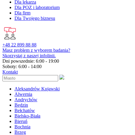
Dla lekarza
Dla POZ i laboratorium
Dla firm
Dla Twojego biznesu
+48 22 899 88 88
Masz problem z wyborem badania?
Skorzystaj z naszej infolinii.
Dni powszednie: 6:00 - 19:00
Soboty: 6:00 - 14:00
Kontakt
Aleksandrów Kujawski
Alwernia
Andrychów
Będzin
Bełchatów
Bielsko-Biała
Bieruń
Bochnia
Brzeg