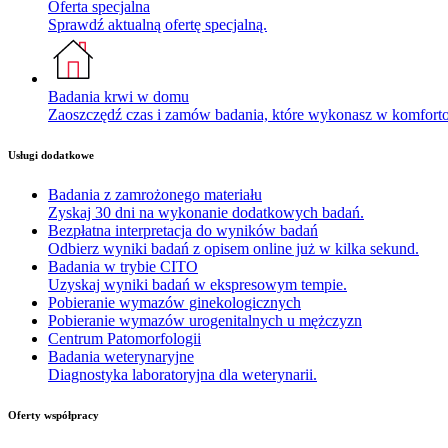
Oferta specjalna
Sprawdź aktualną ofertę specjalną.
Badania krwi w domu
Zaoszczędź czas i zamów badania, które wykonasz w komfor
Usługi dodatkowe
Badania z zamrożonego materiału
Zyskaj 30 dni na wykonanie dodatkowych badań.
Bezpłatna interpretacja do wyników badań
Odbierz wyniki badań z opisem online już w kilka sekund.
Badania w trybie CITO
Uzyskaj wyniki badań w ekspresowym tempie.
Pobieranie wymazów ginekologicznych
Pobieranie wymazów urogenitalnych u mężczyzn
Centrum Patomorfologii
Badania weterynaryjne
Diagnostyka laboratoryjna dla weterynarii.
Oferty współpracy