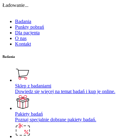
Ładowanie...
Badania
Punkty pobrań
Dla pacjenta
O nas
Kontakt
Badania
Sklep z badaniami
Dowiedz się więcej na temat badań i kup je online.
Pakiety badań
Poznaj specjalnie dobrane pakiety badań.