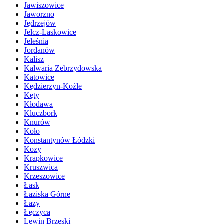
Jawiszowice
Jaworzno
Jędrzejów
Jelcz-Laskowice
Jeleśnia
Jordanów
Kalisz
Kalwaria Zebrzydowska
Katowice
Kędzierzyn-Koźle
Kęty
Kłodawa
Kluczbork
Knurów
Koło
Konstantynów Łódzki
Kozy
Krapkowice
Kruszwica
Krzeszowice
Łask
Łaziska Górne
Łazy
Łęczyca
Lewin Brzeski