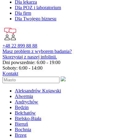
Dla lekarza
Dla POZ i laboratorium
Dla firm
Dla Twojego biznesu
+48 22 899 88 88
Masz problem z wyborem badania?
Skorzystaj z naszej infolinii.
Dni powszednie: 6:00 - 19:00
Soboty: 6:00 - 14:00
Kontakt
Aleksandrów Kujawski
Alwernia
Andrychów
Będzin
Bełchatów
Bielsko-Biała
Bieruń
Bochnia
Brzeg