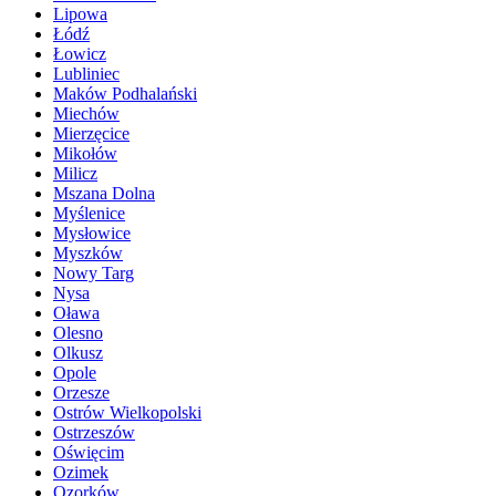
Lipowa
Łódź
Łowicz
Lubliniec
Maków Podhalański
Miechów
Mierzęcice
Mikołów
Milicz
Mszana Dolna
Myślenice
Mysłowice
Myszków
Nowy Targ
Nysa
Oława
Olesno
Olkusz
Opole
Orzesze
Ostrów Wielkopolski
Ostrzeszów
Oświęcim
Ozimek
Ozorków