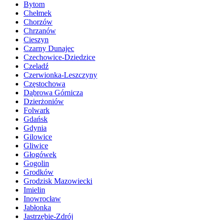
Bytom
Chełmek
Chorzów
Chrzanów
Cieszyn
Czarny Dunajec
Czechowice-Dziedzice
Czeladź
Czerwionka-Leszczyny
Częstochowa
Dąbrowa Górnicza
Dzierżoniów
Folwark
Gdańsk
Gdynia
Gilowice
Gliwice
Głogówek
Gogolin
Grodków
Grodzisk Mazowiecki
Imielin
Inowrocław
Jabłonka
Jastrzębie-Zdrój