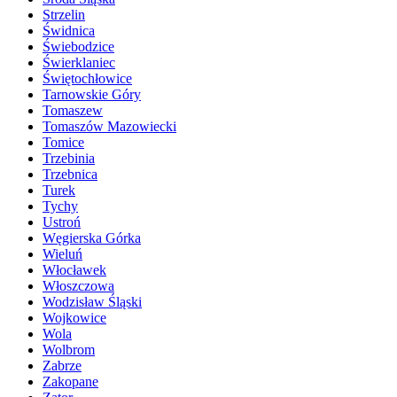
Strzelin
Świdnica
Świebodzice
Świerklaniec
Świętochłowice
Tarnowskie Góry
Tomaszew
Tomaszów Mazowiecki
Tomice
Trzebinia
Trzebnica
Turek
Tychy
Ustroń
Węgierska Górka
Wieluń
Włocławek
Włoszczowa
Wodzisław Śląski
Wojkowice
Wola
Wolbrom
Zabrze
Zakopane