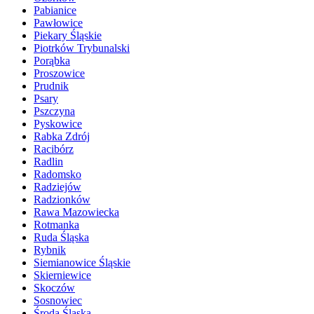
Pabianice
Pawłowice
Piekary Śląskie
Piotrków Trybunalski
Porąbka
Proszowice
Prudnik
Psary
Pszczyna
Pyskowice
Rabka Zdrój
Racibórz
Radlin
Radomsko
Radziejów
Radzionków
Rawa Mazowiecka
Rotmanka
Ruda Śląska
Rybnik
Siemianowice Śląskie
Skierniewice
Skoczów
Sosnowiec
Środa Śląska