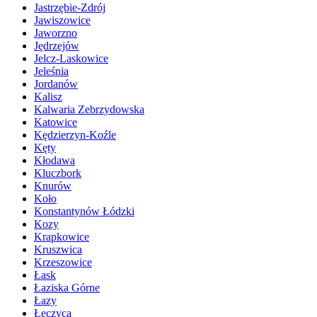
Jastrzębie-Zdrój
Jawiszowice
Jaworzno
Jędrzejów
Jelcz-Laskowice
Jeleśnia
Jordanów
Kalisz
Kalwaria Zebrzydowska
Katowice
Kędzierzyn-Koźle
Kęty
Kłodawa
Kluczbork
Knurów
Koło
Konstantynów Łódzki
Kozy
Krapkowice
Kruszwica
Krzeszowice
Łask
Łaziska Górne
Łazy
Łęczyca