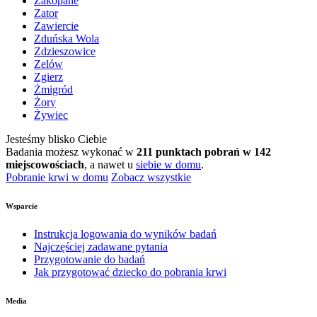
Zakopane
Zator
Zawiercie
Zduńska Wola
Zdzieszowice
Zelów
Zgierz
Żmigród
Żory
Żywiec
Jesteśmy blisko Ciebie
Badania możesz wykonać w
211 punktach pobrań w 142
miejscowościach
, a nawet u
siebie w domu
.
Pobranie krwi w domu
Zobacz wszystkie
Wsparcie
Instrukcja logowania do wyników badań
Najczęściej zadawane pytania
Przygotowanie do badań
Jak przygotować dziecko do pobrania krwi
Media