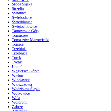
Środa Śląska
Strzelin
Świdnica
Świebodzice
Świerklaniec
Świętochłowice
Tarnowskie Góry
Tomaszew
Tomaszów Mazowiecki
Tomice
Trzebinia
Trzebnica
Turek
Tychy
Ustroń
Węgierska Górka
Wieluń
Włocławek
Włoszczowa
Wodzisław Śląski
Wojkowice
Wola
Wolbrom
Zabrze