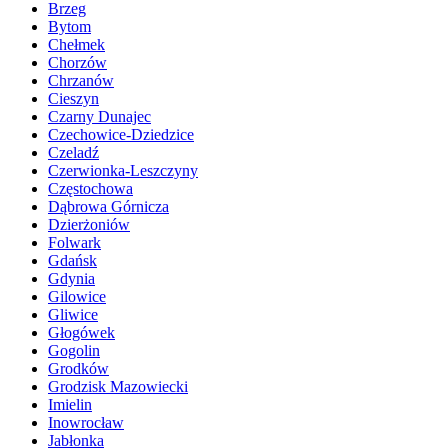
Brzeg
Bytom
Chełmek
Chorzów
Chrzanów
Cieszyn
Czarny Dunajec
Czechowice-Dziedzice
Czeladź
Czerwionka-Leszczyny
Częstochowa
Dąbrowa Górnicza
Dzierżoniów
Folwark
Gdańsk
Gdynia
Gilowice
Gliwice
Głogówek
Gogolin
Grodków
Grodzisk Mazowiecki
Imielin
Inowrocław
Jabłonka