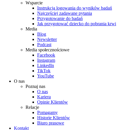
Wsparcie
Instrukcja logowania do wyników badań
Najczęściej zadawane pytania
Przygotowanie do badań
Jak przygotować dziecko do pobrania krwi
Media
Blog
Newsletter
Podcast
Media społecznościowe
Facebook
Instagram
LinkedIn
TikTok
YouTube
O nas
Poznaj nas
O nas
Kariera
Opinie Klientów
Relacje
Pomagamy
Historie Klientów
Biuro prasowe
Kontakt