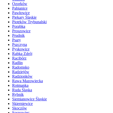
Ozorków
Pabianice
Pawłowice
Piekary Śląskie
Piotrków Trybunalski
Porąbka
Proszowice
Prudnik
Psary
Pszczyna
Pyskowice
Rabka Zdrój
Racibórz
Radlin
Radomsko
Radziejów
Radzionków
Rawa Mazowiecka
Rotmanka
Ruda Śląska
Rybnik
Siemianowice Śląskie
Skierniewice
Skoczów
Sosnowiec