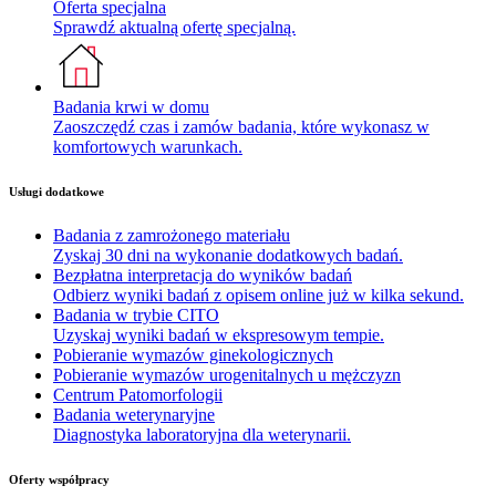
Oferta specjalna
Sprawdź aktualną ofertę specjalną.
Badania krwi w domu
Zaoszczędź czas i zamów badania, które wykonasz w
komfortowych warunkach.
Usługi dodatkowe
Badania z zamrożonego materiału
Zyskaj 30 dni na wykonanie dodatkowych badań.
Bezpłatna interpretacja do wyników badań
Odbierz wyniki badań z opisem online już w kilka sekund.
Badania w trybie CITO
Uzyskaj wyniki badań w ekspresowym tempie.
Pobieranie wymazów ginekologicznych
Pobieranie wymazów urogenitalnych u mężczyzn
Centrum Patomorfologii
Badania weterynaryjne
Diagnostyka laboratoryjna dla weterynarii.
Oferty współpracy