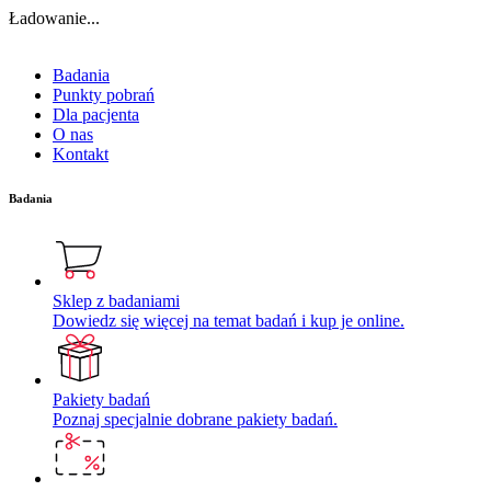
Ładowanie...
Badania
Punkty pobrań
Dla pacjenta
O nas
Kontakt
Badania
Sklep z badaniami
Dowiedz się więcej na temat badań i kup je online.
Pakiety badań
Poznaj specjalnie dobrane pakiety badań.