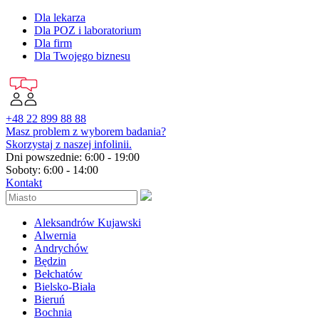
Dla lekarza
Dla POZ i laboratorium
Dla firm
Dla Twojego biznesu
+48 22 899 88 88
Masz problem z wyborem badania?
Skorzystaj z naszej infolinii.
Dni powszednie: 6:00 - 19:00
Soboty: 6:00 - 14:00
Kontakt
Aleksandrów Kujawski
Alwernia
Andrychów
Będzin
Bełchatów
Bielsko-Biała
Bieruń
Bochnia