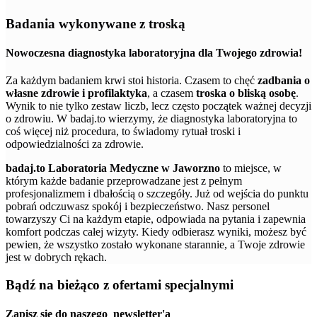
Badania wykonywane z troską
Nowoczesna diagnostyka laboratoryjna dla Twojego zdrowia!
Za każdym badaniem krwi stoi historia. Czasem to chęć
zadbania o
własne zdrowie i profilaktyka
, a czasem
troska o bliską osobę
.
Wynik to nie tylko zestaw liczb, lecz często początek ważnej decyzji
o zdrowiu. W badaj.to wierzymy, że diagnostyka laboratoryjna to
coś więcej niż procedura, to świadomy rytuał troski i
odpowiedzialności za zdrowie.
badaj.to Laboratoria Medyczne w Jaworzno
to miejsce, w
którym każde badanie przeprowadzane jest z pełnym
profesjonalizmem i dbałością o szczegóły. Już od wejścia do punktu
pobrań odczuwasz spokój i bezpieczeństwo. Nasz personel
towarzyszy Ci na każdym etapie, odpowiada na pytania i zapewnia
komfort podczas całej wizyty. Kiedy odbierasz wyniki, możesz być
pewien, że wszystko zostało wykonane starannie, a Twoje zdrowie
jest w dobrych rękach.
Bądź na bieżąco z ofertami specjalnymi
Zapisz się do naszego
newsletter'a