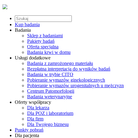
Kup badania
Badania
Sklep z badaniami
Pakiety badań
Oferta specjalna
Badania krwi w domu
Usługi dodatkowe
Badania z zamrożonego materiału
Bezpłatna interpretacja do wyników badań
Badania w trybie CITO
Pobieranie wymazów ginekologicznych
Pobieranie wymazów urogenitalnych u mężczyzn
Centrum Patomorfologii
Badania weterynaryjne
Oferty współpracy
Dla lekarza
Dla POZ i laboratorium
Dla firm
Dla Twojego biznesu
Punkty pobrań
Dla pacjenta