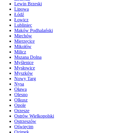
Lewin Brzeski
Lipowa
Łódź
Łowicz
Lubliniec
Maków Podhalański
Miechów
Mierzęcice
Mikołów
Milicz
Mszana Dolna
Myślenice
Mysłowice
Myszków
Nowy Targ
Nysa
Oława
Olesno
Olkusz
Opole
Orzesze
Ostrów Wielkopolski
Ostrzeszów
Oświęcim
Ozimek