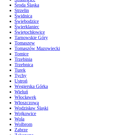
Środa Śląska
Strzelin
Świdnica
Świebodzice
Świerklaniec
Świętochłowice
Tarnowskie Góry
Tomaszew
Tomaszów Mazowiecki
Tomice
Trzebinia
Trzebnica
Turek
Tychy
Ustroń
Węgierska Górka
Wieluń
Włocławek
Włoszczowa
Wodzisław Śląski
Wojkowice
Wola
Wolbrom
Zabrze