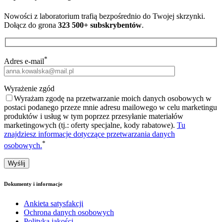
Nowości z laboratorium trafią bezpośrednio do Twojej skrzynki.
Dołącz do grona
323 500+ subskrybentów
.
*
Adres e-mail
Wyrażenie zgód
Wyrażam zgodę na przetwarzanie moich danych osobowych w
postaci podanego przeze mnie adresu mailowego w celu marketingu
produktów i usług w tym poprzez przesyłanie materiałów
marketingowych (tj.: oferty specjalne, kody rabatowe).
Tu
znajdziesz informacje dotyczące przetwarzania danych
*
osobowych.
Dokumenty i informacje
Ankieta satysfakcji
Ochrona danych osobowych
Polityka jakości