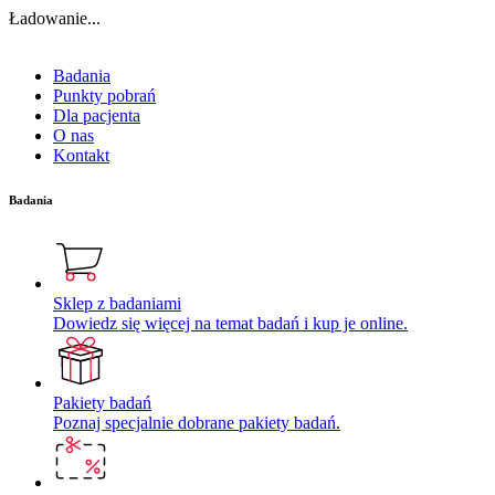
Ładowanie...
Badania
Punkty pobrań
Dla pacjenta
O nas
Kontakt
Badania
Sklep z badaniami
Dowiedz się więcej na temat badań i kup je online.
Pakiety badań
Poznaj specjalnie dobrane pakiety badań.