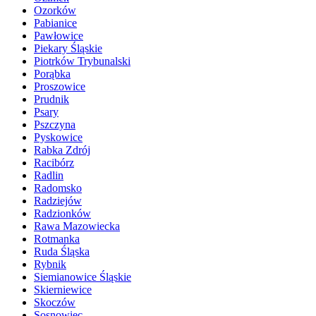
Ozorków
Pabianice
Pawłowice
Piekary Śląskie
Piotrków Trybunalski
Porąbka
Proszowice
Prudnik
Psary
Pszczyna
Pyskowice
Rabka Zdrój
Racibórz
Radlin
Radomsko
Radziejów
Radzionków
Rawa Mazowiecka
Rotmanka
Ruda Śląska
Rybnik
Siemianowice Śląskie
Skierniewice
Skoczów
Sosnowiec