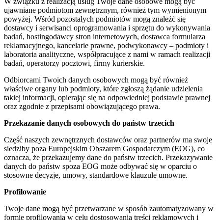
W związku z realizacją usług Twoje dane osobowe mogą być
ujawniane podmiotom zewnętrznym, również tym wymienionym
powyżej. Wśród pozostałych podmiotów mogą znaleźć się
dostawcy i serwisanci oprogramowania i sprzętu do wykonywania
badań, hostingodawcy stron internetowych, dostawca formularza
reklamacyjnego, kancelarie prawne, podwykonawcy – podmioty i
laboratoria analityczne, współpracujące z nami w ramach realizacji
badań, operatorzy pocztowi, firmy kurierskie.
Odbiorcami Twoich danych osobowych mogą być również
właściwe organy lub podmioty, które zgłoszą żądanie udzielenia
takiej informacji, opierając się na odpowiedniej podstawie prawnej
oraz zgodnie z przepisami obowiązującego prawa.
Przekazanie danych osobowych do państw trzecich
Część naszych zewnętrznych dostawców oraz partnerów ma swoje
siedziby poza Europejskim Obszarem Gospodarczym (EOG), co
oznacza, że przekazujemy dane do państw trzecich. Przekazywanie
danych do państw spoza EOG może odbywać się w oparciu o
stosowne decyzje, umowy, standardowe klauzule umowne.
Profilowanie
Twoje dane mogą być przetwarzane w sposób zautomatyzowany w
formie profilowania w celu dostosowania treści reklamowych i