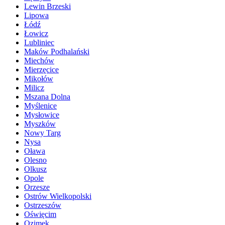
Lewin Brzeski
Lipowa
Łódź
Łowicz
Lubliniec
Maków Podhalański
Miechów
Mierzęcice
Mikołów
Milicz
Mszana Dolna
Myślenice
Mysłowice
Myszków
Nowy Targ
Nysa
Oława
Olesno
Olkusz
Opole
Orzesze
Ostrów Wielkopolski
Ostrzeszów
Oświęcim
Ozimek