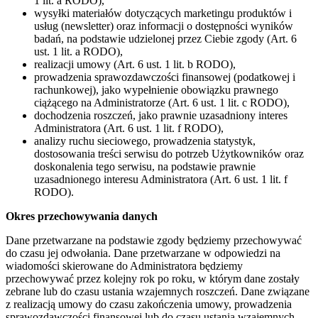
1 lit. a RODO),
wysyłki materiałów dotyczących marketingu produktów i
usług (newsletter) oraz informacji o dostępności wyników
badań, na podstawie udzielonej przez Ciebie zgody (Art. 6
ust. 1 lit. a RODO),
realizacji umowy (Art. 6 ust. 1 lit. b RODO),
prowadzenia sprawozdawczości finansowej (podatkowej i
rachunkowej), jako wypełnienie obowiązku prawnego
ciążącego na Administratorze (Art. 6 ust. 1 lit. c RODO),
dochodzenia roszczeń, jako prawnie uzasadniony interes
Administratora (Art. 6 ust. 1 lit. f RODO),
analizy ruchu sieciowego, prowadzenia statystyk,
dostosowania treści serwisu do potrzeb Użytkowników oraz
doskonalenia tego serwisu, na podstawie prawnie
uzasadnionego interesu Administratora (Art. 6 ust. 1 lit. f
RODO).
Okres przechowywania danych
Dane przetwarzane na podstawie zgody będziemy przechowywać
do czasu jej odwołania. Dane przetwarzane w odpowiedzi na
wiadomości skierowane do Administratora będziemy
przechowywać przez kolejny rok po roku, w którym dane zostały
zebrane lub do czasu ustania wzajemnych roszczeń. Dane związane
z realizacją umowy do czasu zakończenia umowy, prowadzenia
sprawozdawczości finansowej lub do czasu ustania wzajemnych