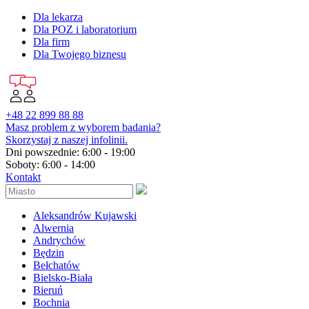
Dla lekarza
Dla POZ i laboratorium
Dla firm
Dla Twojego biznesu
+48 22 899 88 88
Masz problem z wyborem badania?
Skorzystaj z naszej infolinii.
Dni powszednie: 6:00 - 19:00
Soboty: 6:00 - 14:00
Kontakt
Aleksandrów Kujawski
Alwernia
Andrychów
Będzin
Bełchatów
Bielsko-Biała
Bieruń
Bochnia