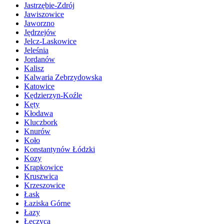
Jastrzębie-Zdrój
Jawiszowice
Jaworzno
Jędrzejów
Jelcz-Laskowice
Jeleśnia
Jordanów
Kalisz
Kalwaria Zebrzydowska
Katowice
Kędzierzyn-Koźle
Kęty
Kłodawa
Kluczbork
Knurów
Koło
Konstantynów Łódzki
Kozy
Krapkowice
Kruszwica
Krzeszowice
Łask
Łaziska Górne
Łazy
Łęczyca