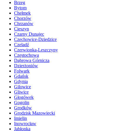
Brzeg
Bytom
Chełmek
Chorzów
Chrzanów
Cieszyn
Czarny Dunajec
Czechowice-Dziedzice
Czeladź
Czerwionka-Leszczyny
Częstochowa
Dąbrowa Górnicza
Dzierżoniów
Folwark
Gdańsk
Gdynia
Gilowice
Gliwice
Głogówek
Gogolin
Grodków
Grodzisk Mazowiecki
Imielin
Inowrocław
Jabłonka