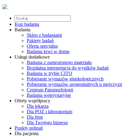
Kup badania
Badania
Sklep z badaniami
Pakiety badań
Oferta specjalna
Badania krwi w domu
Usługi dodatkowe
Badania z zamrożonego materiału
Bezpłatna interpretacja do wyników badań
Badania w trybie CITO
Pobieranie wymazów ginekologicznych
Pobieranie wymazów urogenitalnych u mężczyzn
Centrum Patomorfologii
Badania weterynaryjne
Oferty współpracy
Dla lekarza
Dla POZ i laboratorium
Dla firm
Dla Twojego biznesu
Punkty pobrań
Dla pacjenta