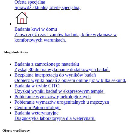
Oferta specjalna
Sprawdź aktualną ofertę specjalną.
Badania krwi w domu
Zaoszczędź czas i zamów badania, które wykonasz w
komfortowych warunkach.
Usługi dodatkowe
Badania z zamrożonego materiału
Zyskaj 30 dni na wykonanie dodatkowych badań.
Bezpłatna interpretacja do wyników badań
Odbierz wyniki badań z opisem online już w kilka sekund.
Badania w trybie CITO
Uzyskaj wyniki badań w ekspresowym tempie.
Pobieranie wymazów ginekologicznych
Pobieranie wymazów urogenitalnych u mężczyzn
Centrum Patomorfologii
Badania weterynaryjne
Diagnostyka laboratoryjna dla weterynarii.
Oferty współpracy