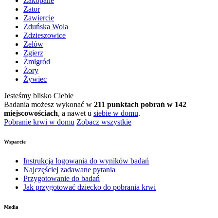
Zakopane
Zator
Zawiercie
Zduńska Wola
Zdzieszowice
Zelów
Zgierz
Żmigród
Żory
Żywiec
Jesteśmy blisko Ciebie
Badania możesz wykonać w
211 punktach pobrań w 142
miejscowościach
, a nawet u
siebie w domu
.
Pobranie krwi w domu
Zobacz wszystkie
Wsparcie
Instrukcja logowania do wyników badań
Najczęściej zadawane pytania
Przygotowanie do badań
Jak przygotować dziecko do pobrania krwi
Media