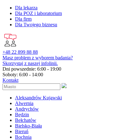
Dla lekarza
Dla POZ i laboratorium
Dla firm
Dla Twojego biznesu
+48 22 899 88 88
Masz problem z wyborem badania?
Skorzystaj z naszej infolinii.
Dni powszednie: 6:00 - 19:00
Soboty: 6:00 - 14:00
Kontakt
Aleksandrów Kujawski
Alwernia
Andrychów
Będzin
Bełchatów
Bielsko-Biała
Bieruń
Bochnia