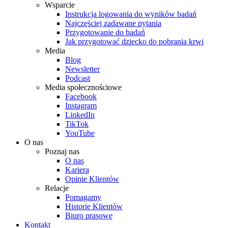
Wsparcie
Instrukcja logowania do wyników badań
Najczęściej zadawane pytania
Przygotowanie do badań
Jak przygotować dziecko do pobrania krwi
Media
Blog
Newsletter
Podcast
Media społecznościowe
Facebook
Instagram
LinkedIn
TikTok
YouTube
O nas
Poznaj nas
O nas
Kariera
Opinie Klientów
Relacje
Pomagamy
Historie Klientów
Biuro prasowe
Kontakt