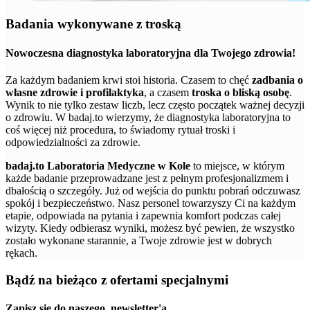
Badania wykonywane z troską
Nowoczesna diagnostyka laboratoryjna dla Twojego zdrowia!
Za każdym badaniem krwi stoi historia. Czasem to chęć
zadbania o
własne zdrowie i profilaktyka
, a czasem
troska o bliską osobę
.
Wynik to nie tylko zestaw liczb, lecz często początek ważnej decyzji
o zdrowiu. W badaj.to wierzymy, że diagnostyka laboratoryjna to
coś więcej niż procedura, to świadomy rytuał troski i
odpowiedzialności za zdrowie.
badaj.to Laboratoria Medyczne w Kole
to miejsce, w którym
każde badanie przeprowadzane jest z pełnym profesjonalizmem i
dbałością o szczegóły. Już od wejścia do punktu pobrań odczuwasz
spokój i bezpieczeństwo. Nasz personel towarzyszy Ci na każdym
etapie, odpowiada na pytania i zapewnia komfort podczas całej
wizyty. Kiedy odbierasz wyniki, możesz być pewien, że wszystko
zostało wykonane starannie, a Twoje zdrowie jest w dobrych
rękach.
Bądź na bieżąco z ofertami specjalnymi
Zapisz się do naszego
newsletter'a