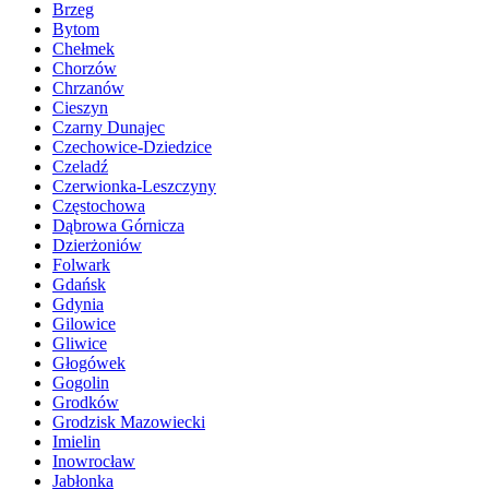
Brzeg
Bytom
Chełmek
Chorzów
Chrzanów
Cieszyn
Czarny Dunajec
Czechowice-Dziedzice
Czeladź
Czerwionka-Leszczyny
Częstochowa
Dąbrowa Górnicza
Dzierżoniów
Folwark
Gdańsk
Gdynia
Gilowice
Gliwice
Głogówek
Gogolin
Grodków
Grodzisk Mazowiecki
Imielin
Inowrocław
Jabłonka