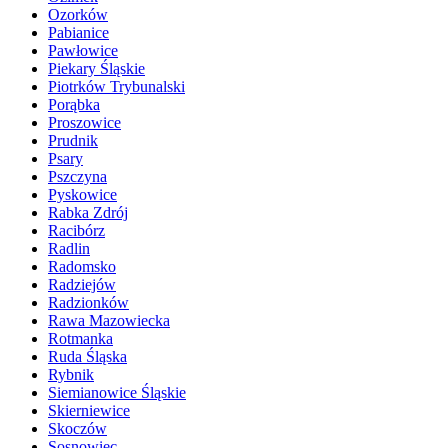
Ozorków
Pabianice
Pawłowice
Piekary Śląskie
Piotrków Trybunalski
Porąbka
Proszowice
Prudnik
Psary
Pszczyna
Pyskowice
Rabka Zdrój
Racibórz
Radlin
Radomsko
Radziejów
Radzionków
Rawa Mazowiecka
Rotmanka
Ruda Śląska
Rybnik
Siemianowice Śląskie
Skierniewice
Skoczów
Sosnowiec