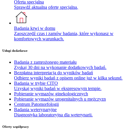
Oferta specjalna
Sprawdź aktualną ofertę specjalną.
Badania krwi w domu
Zaoszczędź czas i zamów badania, które wykonasz w
komfortowych warunkach.
Usługi dodatkowe
Badania z zamrożonego materiału
Zyskaj 30 dni na wykonanie dodatkowych badań.
Bezpłatna interpretacja do wyników badań
Odbierz wyniki badań z opisem online już w kilka sekund.
Badania w trybie CITO
Uzyskaj wyniki badań w ekspresowym tempie.
Pobieranie wymazów ginekologicznych
Pobieranie wymazów urogenitalnych u mężczyzn
Centrum Patomorfologii
Badania weterynaryjne
Diagnostyka laboratoryjna dla weterynarii.
Oferty współpracy