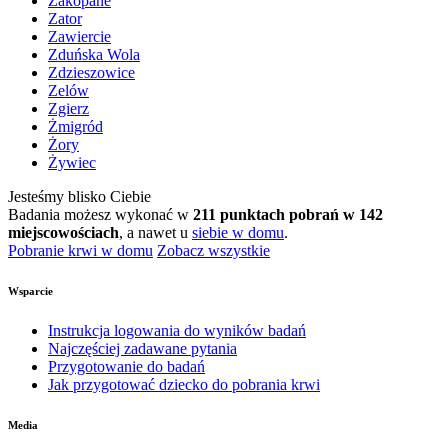
Zakopane
Zator
Zawiercie
Zduńska Wola
Zdzieszowice
Zelów
Zgierz
Żmigród
Żory
Żywiec
Jesteśmy blisko Ciebie
Badania możesz wykonać w
211 punktach pobrań w 142
miejscowościach
, a nawet u
siebie w domu
.
Pobranie krwi w domu
Zobacz wszystkie
Wsparcie
Instrukcja logowania do wyników badań
Najczęściej zadawane pytania
Przygotowanie do badań
Jak przygotować dziecko do pobrania krwi
Media