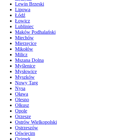
Lewin Brzeski
Lipowa
Łódź
Łowicz
Lubliniec
Maków Podhalański
Miechów
Mierzęcice
Mikołów
Milicz
Mszana Dolna
Myślenice
Mysłowice
Myszków
Nowy Targ
Nysa
Oława
Olesno
Olkusz
Opole
Orzesze
Ostrów Wielkopolski
Ostrzeszów
Oświęcim
Ozimek