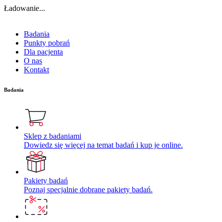
Ładowanie...
Badania
Punkty pobrań
Dla pacjenta
O nas
Kontakt
Badania
Sklep z badaniami
Dowiedz się więcej na temat badań i kup je online.
Pakiety badań
Poznaj specjalnie dobrane pakiety badań.