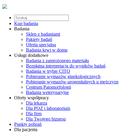
Kup badania
Badania
Sklep z badaniami
Pakiety badań
Oferta specjalna
Badania krwi w domu
Usługi dodatkowe
Badania z zamrożonego materiału
Bezpłatna interpretacja do wyników badań
Badania w trybie CITO
Pobieranie wymazów ginekologicznych
Pobieranie wymazów urogenitalnych u mężczyzn
Centrum Patomorfologii
Badania weterynaryjne
Oferty współpracy
Dla lekarza
Dla POZ i laboratorium
Dla firm
Dla Twojego biznesu
Punkty pobrań
Dla pacjenta