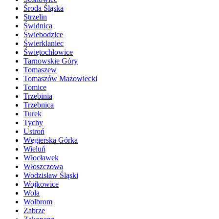
Środa Śląska
Strzelin
Świdnica
Świebodzice
Świerklaniec
Świętochłowice
Tarnowskie Góry
Tomaszew
Tomaszów Mazowiecki
Tomice
Trzebinia
Trzebnica
Turek
Tychy
Ustroń
Węgierska Górka
Wieluń
Włocławek
Włoszczowa
Wodzisław Śląski
Wojkowice
Wola
Wolbrom
Zabrze