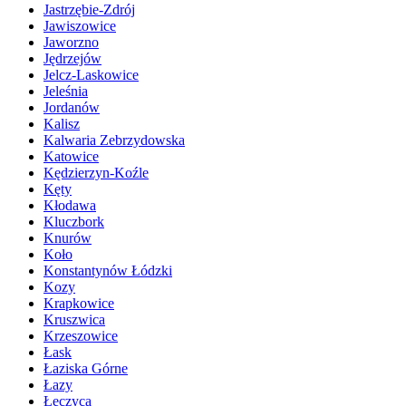
Jastrzębie-Zdrój
Jawiszowice
Jaworzno
Jędrzejów
Jelcz-Laskowice
Jeleśnia
Jordanów
Kalisz
Kalwaria Zebrzydowska
Katowice
Kędzierzyn-Koźle
Kęty
Kłodawa
Kluczbork
Knurów
Koło
Konstantynów Łódzki
Kozy
Krapkowice
Kruszwica
Krzeszowice
Łask
Łaziska Górne
Łazy
Łęczyca