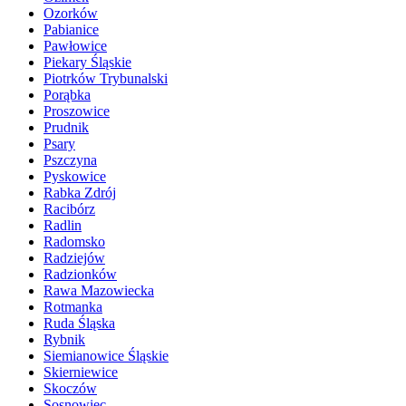
Ozorków
Pabianice
Pawłowice
Piekary Śląskie
Piotrków Trybunalski
Porąbka
Proszowice
Prudnik
Psary
Pszczyna
Pyskowice
Rabka Zdrój
Racibórz
Radlin
Radomsko
Radziejów
Radzionków
Rawa Mazowiecka
Rotmanka
Ruda Śląska
Rybnik
Siemianowice Śląskie
Skierniewice
Skoczów
Sosnowiec