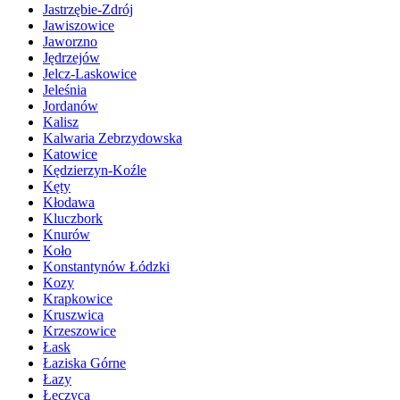
Jastrzębie-Zdrój
Jawiszowice
Jaworzno
Jędrzejów
Jelcz-Laskowice
Jeleśnia
Jordanów
Kalisz
Kalwaria Zebrzydowska
Katowice
Kędzierzyn-Koźle
Kęty
Kłodawa
Kluczbork
Knurów
Koło
Konstantynów Łódzki
Kozy
Krapkowice
Kruszwica
Krzeszowice
Łask
Łaziska Górne
Łazy
Łęczyca