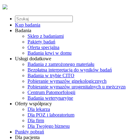
Kup badania
Badania
Sklep z badaniami
Pakiety badań
Oferta specjalna
Badania krwi w domu
Usługi dodatkowe
Badania z zamrożonego materiału
Bezpłatna interpretacja do wyników badań
Badania w trybie CITO
Pobieranie wymazów ginekologicznych
Pobieranie wymazów urogenitalnych u mężczyzn
Centrum Patomorfologii
Badania weterynaryjne
Oferty współpracy
Dla lekarza
Dla POZ i laboratorium
Dla firm
Dla Twojego biznesu
Punkty pobrań
Dla pacjenta