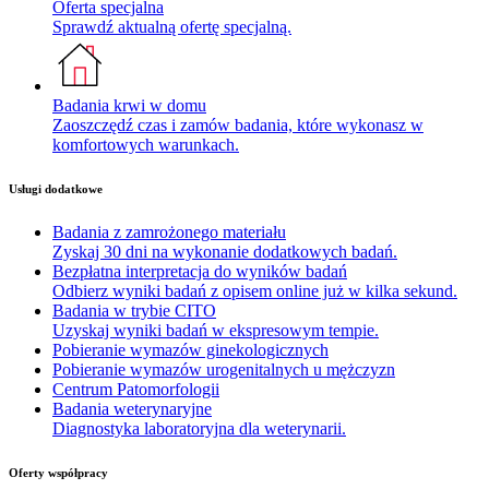
Oferta specjalna
Sprawdź aktualną ofertę specjalną.
Badania krwi w domu
Zaoszczędź czas i zamów badania, które wykonasz w
komfortowych warunkach.
Usługi dodatkowe
Badania z zamrożonego materiału
Zyskaj 30 dni na wykonanie dodatkowych badań.
Bezpłatna interpretacja do wyników badań
Odbierz wyniki badań z opisem online już w kilka sekund.
Badania w trybie CITO
Uzyskaj wyniki badań w ekspresowym tempie.
Pobieranie wymazów ginekologicznych
Pobieranie wymazów urogenitalnych u mężczyzn
Centrum Patomorfologii
Badania weterynaryjne
Diagnostyka laboratoryjna dla weterynarii.
Oferty współpracy