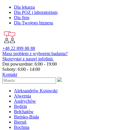
Dla lekarza
Dla POZ i laboratorium
Dla firm
Dla Twojego biznesu
+48 22 899 88 88
Masz problem z wyborem badania?
Skorzystaj z naszej infolinii.
Dni powszednie: 6:00 - 19:00
Soboty: 6:00 - 14:00
Kontakt
Aleksandrów Kujawski
Alwernia
Andrychów
Będzin
Bełchatów
Bielsko-Biała
Bieruń
Bochnia