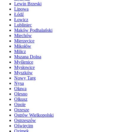
Lewin Brzeski
Lipowa
Łódź
Łowicz
Lubliniec
Maków Podhalański
Miechów
Mierzęcice
Mikołów
Milicz
Mszana Dolna
Myślenice
Mysłowice
Myszków
Nowy Targ
Nysa
Oława
Olesno
Olkusz
Opole
Orzesze
Ostrów Wielkopolski
Ostrzeszów
Oświęcim
Ozimek