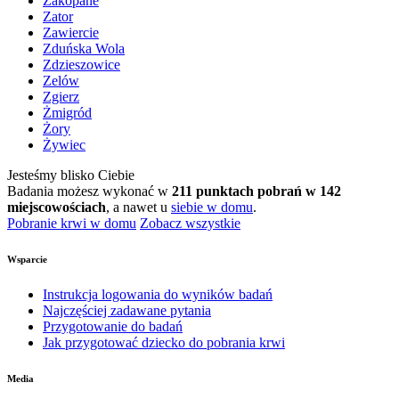
Zakopane
Zator
Zawiercie
Zduńska Wola
Zdzieszowice
Zelów
Zgierz
Żmigród
Żory
Żywiec
Jesteśmy blisko Ciebie
Badania możesz wykonać w
211 punktach pobrań w 142
miejscowościach
, a nawet u
siebie w domu
.
Pobranie krwi w domu
Zobacz wszystkie
Wsparcie
Instrukcja logowania do wyników badań
Najczęściej zadawane pytania
Przygotowanie do badań
Jak przygotować dziecko do pobrania krwi
Media