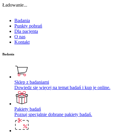
Ładowanie...
Badania
Punkty pobrań
Dla pacjenta
O nas
Kontakt
Badania
Sklep z badaniami
Dowiedz się więcej na temat badań i kup je online.
Pakiety badań
Poznaj specjalnie dobrane pakiety badań.