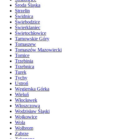
Środa Śląska
Strzelin
Świdnica
Świebodzice
Świerklaniec
Świętochłowice
Tarnowskie Góry
Tomaszew
Tomaszów Mazowiecki
Tomice
Trzebinia
Trzebnica
Turek
Tychy
Ustroń
Węgierska Górka
Wieluń
Włocławek
Włoszczowa
Wodzisław Śląski
Wojkowice
Wola
Wolbrom
Zabrze