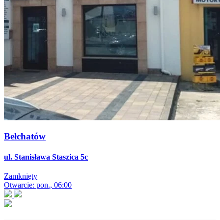
Bełchatów
ul. Stanisława Staszica 5c
Zamknięty
Otwarcie: pon., 06:00