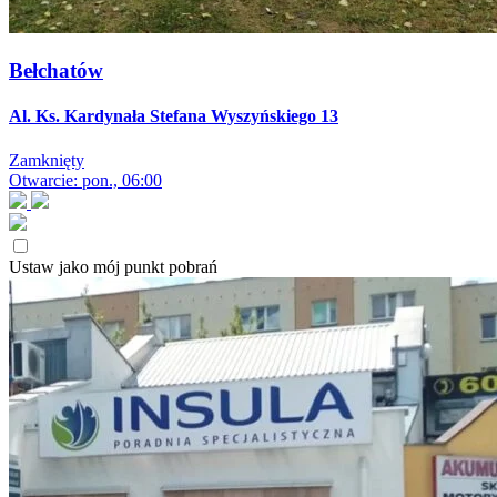
Bełchatów
Al. Ks. Kardynała Stefana Wyszyńskiego 13
Zamknięty
Otwarcie: pon., 06:00
Ustaw jako mój punkt pobrań