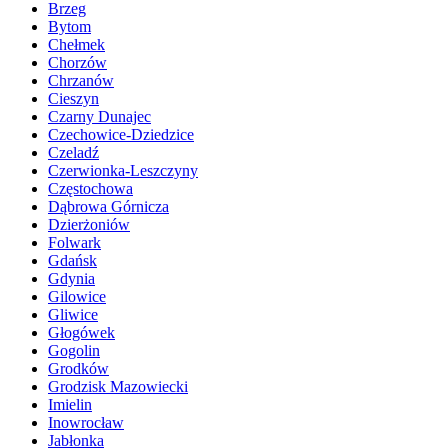
Brzeg
Bytom
Chełmek
Chorzów
Chrzanów
Cieszyn
Czarny Dunajec
Czechowice-Dziedzice
Czeladź
Czerwionka-Leszczyny
Częstochowa
Dąbrowa Górnicza
Dzierżoniów
Folwark
Gdańsk
Gdynia
Gilowice
Gliwice
Głogówek
Gogolin
Grodków
Grodzisk Mazowiecki
Imielin
Inowrocław
Jabłonka