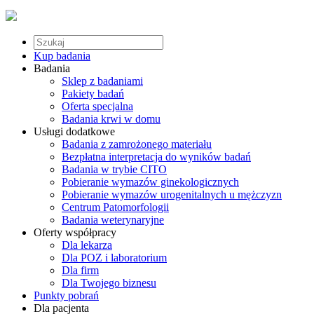
Kup badania
Badania
Sklep z badaniami
Pakiety badań
Oferta specjalna
Badania krwi w domu
Usługi dodatkowe
Badania z zamrożonego materiału
Bezpłatna interpretacja do wyników badań
Badania w trybie CITO
Pobieranie wymazów ginekologicznych
Pobieranie wymazów urogenitalnych u mężczyzn
Centrum Patomorfologii
Badania weterynaryjne
Oferty współpracy
Dla lekarza
Dla POZ i laboratorium
Dla firm
Dla Twojego biznesu
Punkty pobrań
Dla pacjenta