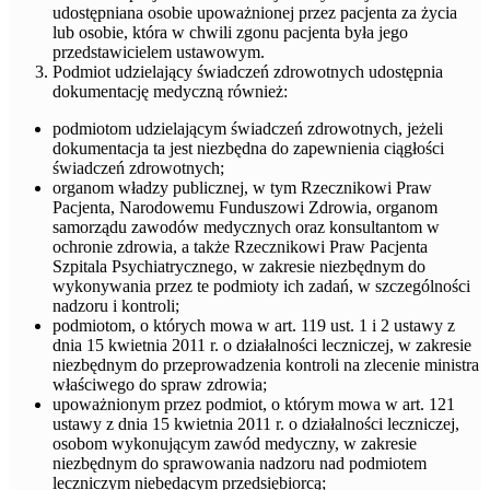
udostępniana osobie upoważnionej przez pacjenta za życia
lub osobie, która w chwili zgonu pacjenta była jego
przedstawicielem ustawowym.
Podmiot udzielający świadczeń zdrowotnych udostępnia
dokumentację medyczną również:
podmiotom udzielającym świadczeń zdrowotnych, jeżeli
dokumentacja ta jest niezbędna do zapewnienia ciągłości
świadczeń zdrowotnych;
organom władzy publicznej, w tym Rzecznikowi Praw
Pacjenta, Narodowemu Funduszowi Zdrowia, organom
samorządu zawodów medycznych oraz konsultantom w
ochronie zdrowia, a także Rzecznikowi Praw Pacjenta
Szpitala Psychiatrycznego, w zakresie niezbędnym do
wykonywania przez te podmioty ich zadań, w szczególności
nadzoru i kontroli;
podmiotom, o których mowa w art. 119 ust. 1 i 2 ustawy z
dnia 15 kwietnia 2011 r. o działalności leczniczej, w zakresie
niezbędnym do przeprowadzenia kontroli na zlecenie ministra
właściwego do spraw zdrowia;
upoważnionym przez podmiot, o którym mowa w art. 121
ustawy z dnia 15 kwietnia 2011 r. o działalności leczniczej,
osobom wykonującym zawód medyczny, w zakresie
niezbędnym do sprawowania nadzoru nad podmiotem
leczniczym niebędącym przedsiębiorcą;