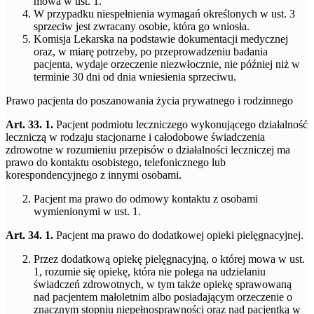
mowa w ust. 1.
W przypadku niespełnienia wymagań określonych w ust. 3
sprzeciw jest zwracany osobie, która go wniosła.
Komisja Lekarska na podstawie dokumentacji medycznej
oraz, w miarę potrzeby, po przeprowadzeniu badania
pacjenta, wydaje orzeczenie niezwłocznie, nie później niż w
terminie 30 dni od dnia wniesienia sprzeciwu.
Prawo pacjenta do poszanowania życia prywatnego i rodzinnego
Art. 33. 1.
Pacjent podmiotu leczniczego wykonującego działalność
leczniczą w rodzaju stacjonarne i całodobowe świadczenia
zdrowotne w rozumieniu przepisów o działalności leczniczej ma
prawo do kontaktu osobistego, telefonicznego lub
korespondencyjnego z innymi osobami.
Pacjent ma prawo do odmowy kontaktu z osobami
wymienionymi w ust. 1.
Art. 34. 1.
Pacjent ma prawo do dodatkowej opieki pielęgnacyjnej.
Przez dodatkową opiekę pielęgnacyjną, o której mowa w ust.
1, rozumie się opiekę, która nie polega na udzielaniu
świadczeń zdrowotnych, w tym także opiekę sprawowaną
nad pacjentem małoletnim albo posiadającym orzeczenie o
znacznym stopniu niepełnosprawności oraz nad pacjentką w