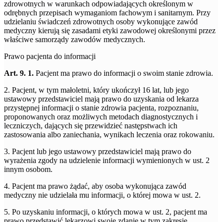
zdrowotnych w warunkach odpowiadających określonym w
odrębnych przepisach wymaganiom fachowym i sanitarnym. Przy
udzielaniu świadczeń zdrowotnych osoby wykonujące zawód
medyczny kierują się zasadami etyki zawodowej określonymi przez
właściwe samorządy zawodów medycznych.
Prawo pacjenta do informacji
Art. 9. 1.
Pacjent ma prawo do informacji o swoim stanie zdrowia.
2. Pacjent, w tym małoletni, który ukończył 16 lat, lub jego
ustawowy przedstawiciel mają prawo do uzyskania od lekarza
przystępnej informacji o stanie zdrowia pacjenta, rozpoznaniu,
proponowanych oraz możliwych metodach diagnostycznych i
leczniczych, dających się przewidzieć następstwach ich
zastosowania albo zaniechania, wynikach leczenia oraz rokowaniu.
3. Pacjent lub jego ustawowy przedstawiciel mają prawo do
wyrażenia zgody na udzielenie informacji wymienionych w ust. 2
innym osobom.
4. Pacjent ma prawo żądać, aby osoba wykonująca zawód
medyczny nie udzielała mu informacji, o której mowa w ust. 2.
5. Po uzyskaniu informacji, o których mowa w ust. 2, pacjent ma
prawo przedstawić lekarzowi swoje zdanie w tym zakresie.