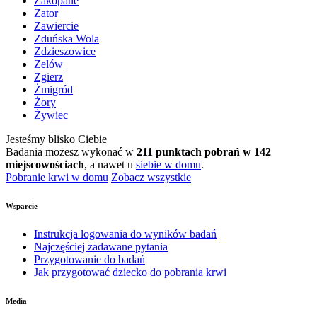
Zakopane
Zator
Zawiercie
Zduńska Wola
Zdzieszowice
Zelów
Zgierz
Żmigród
Żory
Żywiec
Jesteśmy blisko Ciebie
Badania możesz wykonać w
211 punktach pobrań w 142
miejscowościach
, a nawet u
siebie w domu
.
Pobranie krwi w domu
Zobacz wszystkie
Wsparcie
Instrukcja logowania do wyników badań
Najczęściej zadawane pytania
Przygotowanie do badań
Jak przygotować dziecko do pobrania krwi
Media