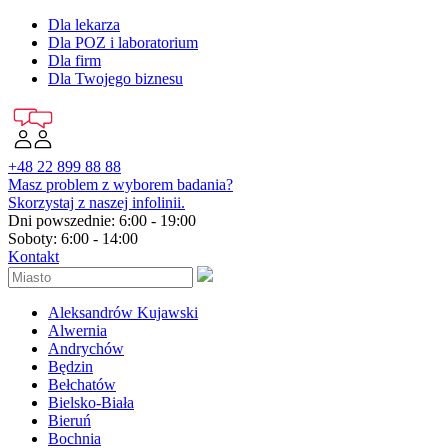
Dla lekarza
Dla POZ i laboratorium
Dla firm
Dla Twojego biznesu
+48 22 899 88 88
Masz problem z wyborem badania?
Skorzystaj z naszej infolinii.
Dni powszednie: 6:00 - 19:00
Soboty: 6:00 - 14:00
Kontakt
Aleksandrów Kujawski
Alwernia
Andrychów
Będzin
Bełchatów
Bielsko-Biała
Bieruń
Bochnia