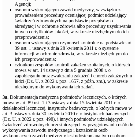
Agencji;
osobom wykonującym zawód medyczny, w związku z
prowadzeniem procedury oceniającej podmiot udzielający
świadczeń zdrowotnych na podstawie przepisów o
akredytacji w ochronie zdrowia albo procedury uzyskiwania
innych certyfikatów jakości, w zakresie niezbędnym do ich
przeprowadzenia;
osobom wykonującym czynności kontrolne na podstawie art.
39 ust. 1 ustawy z dnia 28 kwietnia 2011 r. o systemie
informacji w ochronie zdrowia, w zakresie niezbędnym do
ich przeprowadzenia;
członkom zespołów kontroli zakażeń szpitalnych, o których
mowa w art. 14 ustawy z dnia 5 grudnia 2008 r. o
zapobieganiu oraz zwalczaniu zakażeń i chorób zakaźnych u
ludzi (Dz. U. z 2022 r. poz. 1657, z późn. zm.), w zakresie
niezbędnym do wykonywania ich zadań.
3a.
Dokumentacja medyczna podmiotów leczniczych, o których
mowa w art. 89 ust. 1 i 3 ustawy z dnia 15 kwietnia 2011 r. o
działalności leczniczej, instytutów badawczych, o których mowa w
art. 3 ustawy z dnia 30 kwietnia 2010 r. o instytutach badawczych
(Dz. U. z 2022 r. poz. 498), i innych podmiotów udzielających
świadczeń zdrowotnych uczestniczących w przygotowaniu osób do
wykonywania zawodu medycznego i kształceniu osób
wykonujących zawód medyczny jest udostępniana tym osobom