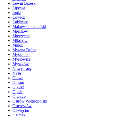
Lewin Brzeski
Lipowa
Łódź
Łowicz
Lubliniec
Maków Podhalański
Miechów
Mierzęcice
Mikołów
Milicz
Mszana Dolna
Myślenice
Mysłowice
Myszków
Nowy Targ
Nysa
Oława
Olesno
Olkusz
Opole
Orzesze
Ostrów Wielkopolski
Ostrzeszów
Oświęcim
Ozimek