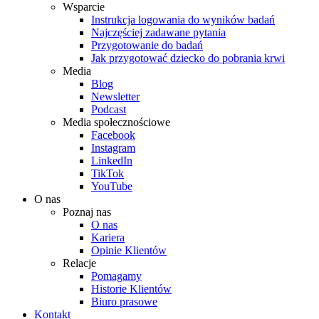
Wsparcie
Instrukcja logowania do wyników badań
Najczęściej zadawane pytania
Przygotowanie do badań
Jak przygotować dziecko do pobrania krwi
Media
Blog
Newsletter
Podcast
Media społecznościowe
Facebook
Instagram
LinkedIn
TikTok
YouTube
O nas
Poznaj nas
O nas
Kariera
Opinie Klientów
Relacje
Pomagamy
Historie Klientów
Biuro prasowe
Kontakt