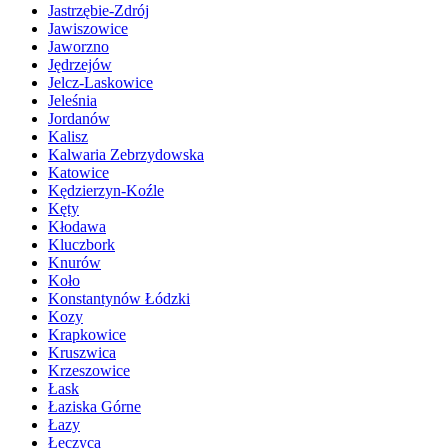
Jastrzębie-Zdrój
Jawiszowice
Jaworzno
Jędrzejów
Jelcz-Laskowice
Jeleśnia
Jordanów
Kalisz
Kalwaria Zebrzydowska
Katowice
Kędzierzyn-Koźle
Kęty
Kłodawa
Kluczbork
Knurów
Koło
Konstantynów Łódzki
Kozy
Krapkowice
Kruszwica
Krzeszowice
Łask
Łaziska Górne
Łazy
Łęczyca