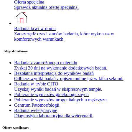
Oferta specjalna
Sprawdź aktualną ofertę specjalną.
Badania krwi w domu
Zaoszczędź czas i zamów badania, które wykonasz w
komfortowych warunkach.
Usługi dodatkowe
Badania z zamrożonego materiału
Zyskaj 30 dni na wykonanie dodatkowych badań.
Bezpłatna interpretacja do wyników badań
Odbierz wyniki badań z opisem online już w kilka sekund.
Badania w trybie CITO
Uzyskaj wyniki badań w ekspresowym tempie.
Pobieranie wymazów ginekologicznych
Pobieranie wymazów urogenitalnych u mężczyzn
Centrum Patomorfologii
Badania weterynaryjne
Diagnostyka laboratoryjna dla weterynarii.
Oferty współpracy