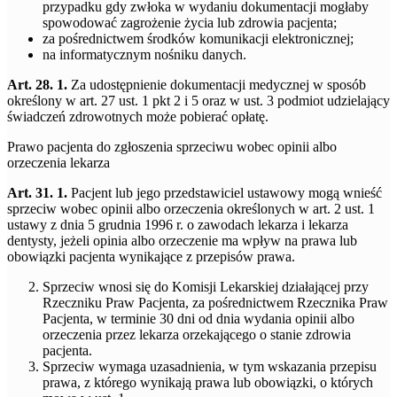
przypadku gdy zwłoka w wydaniu dokumentacji mogłaby
spowodować zagrożenie życia lub zdrowia pacjenta;
za pośrednictwem środków komunikacji elektronicznej;
na informatycznym nośniku danych.
Art. 28. 1.
Za udostępnienie dokumentacji medycznej w sposób
określony w art. 27 ust. 1 pkt 2 i 5 oraz w ust. 3 podmiot udzielający
świadczeń zdrowotnych może pobierać opłatę.
Prawo pacjenta do zgłoszenia sprzeciwu wobec opinii albo
orzeczenia lekarza
Art. 31. 1.
Pacjent lub jego przedstawiciel ustawowy mogą wnieść
sprzeciw wobec opinii albo orzeczenia określonych w art. 2 ust. 1
ustawy z dnia 5 grudnia 1996 r. o zawodach lekarza i lekarza
dentysty, jeżeli opinia albo orzeczenie ma wpływ na prawa lub
obowiązki pacjenta wynikające z przepisów prawa.
Sprzeciw wnosi się do Komisji Lekarskiej działającej przy
Rzeczniku Praw Pacjenta, za pośrednictwem Rzecznika Praw
Pacjenta, w terminie 30 dni od dnia wydania opinii albo
orzeczenia przez lekarza orzekającego o stanie zdrowia
pacjenta.
Sprzeciw wymaga uzasadnienia, w tym wskazania przepisu
prawa, z którego wynikają prawa lub obowiązki, o których