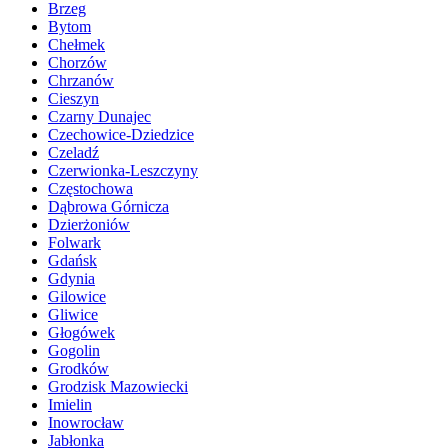
Brzeg
Bytom
Chełmek
Chorzów
Chrzanów
Cieszyn
Czarny Dunajec
Czechowice-Dziedzice
Czeladź
Czerwionka-Leszczyny
Częstochowa
Dąbrowa Górnicza
Dzierżoniów
Folwark
Gdańsk
Gdynia
Gilowice
Gliwice
Głogówek
Gogolin
Grodków
Grodzisk Mazowiecki
Imielin
Inowrocław
Jabłonka