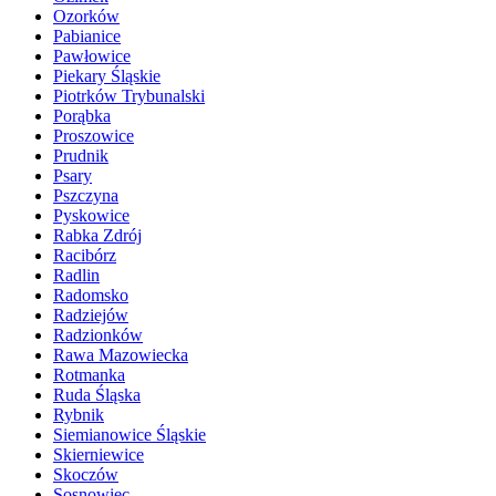
Ozorków
Pabianice
Pawłowice
Piekary Śląskie
Piotrków Trybunalski
Porąbka
Proszowice
Prudnik
Psary
Pszczyna
Pyskowice
Rabka Zdrój
Racibórz
Radlin
Radomsko
Radziejów
Radzionków
Rawa Mazowiecka
Rotmanka
Ruda Śląska
Rybnik
Siemianowice Śląskie
Skierniewice
Skoczów
Sosnowiec