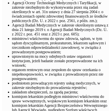
Agencji Oceny Technologii Medycznych i Taryfikacji, w
zakresie niezbędnym do wykonywania przez nią zadań
określonych w art. 31n ustawy z dnia 27 sierpnia 2004 r. o
świadczeniach opieki zdrowotnej finansowanych ze środków
publicznych (Dz. U. z 2022 r. poz. 2561, z późn. zm.);
Agencji Badań Medycznych w zakresie określonym ustawą z
dnia 21 lutego 2019 r. o Agencji Badań Medycznych (Dz. U.
z 2022 r. poz. 451 oraz z 2023 r. poz. 605);
ministrowi właściwemu do spraw zdrowia, sądom, w tym
sądom dyscyplinarnym, prokuraturom, lekarzom sądowym i
rzecznikom odpowiedzialności zawodowej, w związku z
prowadzonym postępowaniem;
uprawnionym na mocy odrębnych ustaw organom i
instytucjom, jeżeli badanie zostało przeprowadzone na ich
wniosek;
organom rentowym oraz zespołom do spraw orzekania o
niepełnosprawności, w związku z prowadzonym przez nie
postępowaniem;
podmiotom prowadzącym rejestry usług medycznych, w
zakresie niezbędnym do prowadzenia rejestrów;
zakładom ubezpieczeń, za zgodą pacjenta;
komisjom lekarskim podległym ministrowi właściwemu do
spraw wewnętrznych, wojskowym komisjom lekarskim oraz
komisjom lekarskim Agencji Bezpieczeństwa Wewnętrznego
lub Agencji Wywiadu, podległym Szefom właściwych