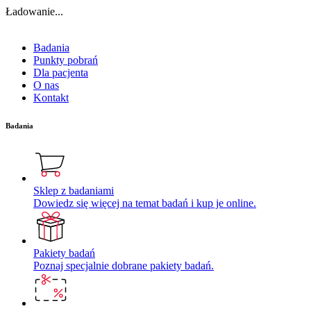
Ładowanie...
Badania
Punkty pobrań
Dla pacjenta
O nas
Kontakt
Badania
Sklep z badaniami
Dowiedz się więcej na temat badań i kup je online.
Pakiety badań
Poznaj specjalnie dobrane pakiety badań.