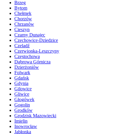
Brzeg
Bytom
Chełmek
Chorzów
Chrzanów
Cieszyn
Czarny Dunajec
Czechowice-Dziedzice
Czeladź
Czerwionka-Leszczyny
Częstochowa
Dąbrowa Górnicza
Dzierżoniów
Folwark
Gdańsk
Gdynia
Gilowice
Gliwice
Głogówek
Gogolin
Grodków
Grodzisk Mazowiecki
Imielin
Inowrocław
Jabłonka