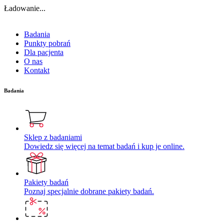
Ładowanie...
Badania
Punkty pobrań
Dla pacjenta
O nas
Kontakt
Badania
Sklep z badaniami
Dowiedz się więcej na temat badań i kup je online.
Pakiety badań
Poznaj specjalnie dobrane pakiety badań.