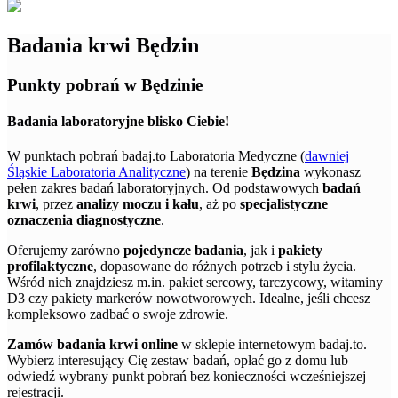
Badania krwi Będzin
Punkty pobrań w Będzinie
Badania laboratoryjne blisko Ciebie!
W punktach pobrań badaj.to Laboratoria Medyczne (
dawniej
Śląskie Laboratoria Analityczne
) na terenie
Będzina
wykonasz
pełen zakres badań laboratoryjnych. Od podstawowych
badań
krwi
, przez
analizy moczu i kału
, aż po
specjalistyczne
oznaczenia diagnostyczne
.
Oferujemy zarówno
pojedyncze badania
, jak i
pakiety
profilaktyczne
, dopasowane do różnych potrzeb i stylu życia.
Wśród nich znajdziesz m.in. pakiet sercowy, tarczycowy, witaminy
D3 czy pakiety markerów nowotworowych. Idealne, jeśli chcesz
kompleksowo zadbać o swoje zdrowie.
Zamów badania krwi online
w sklepie internetowym badaj.to.
Wybierz interesujący Cię zestaw badań, opłać go z domu lub
odwiedź wybrany punkt pobrań bez konieczności wcześniejszej
rejestracji.