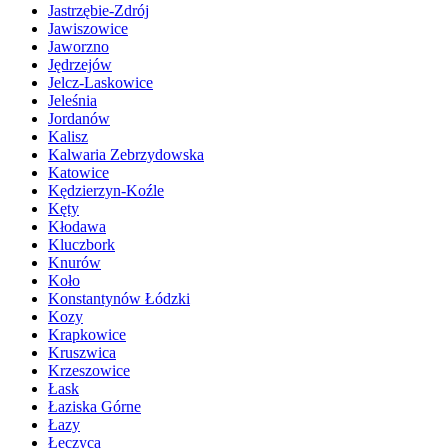
Jastrzębie-Zdrój
Jawiszowice
Jaworzno
Jędrzejów
Jelcz-Laskowice
Jeleśnia
Jordanów
Kalisz
Kalwaria Zebrzydowska
Katowice
Kędzierzyn-Koźle
Kęty
Kłodawa
Kluczbork
Knurów
Koło
Konstantynów Łódzki
Kozy
Krapkowice
Kruszwica
Krzeszowice
Łask
Łaziska Górne
Łazy
Łęczyca