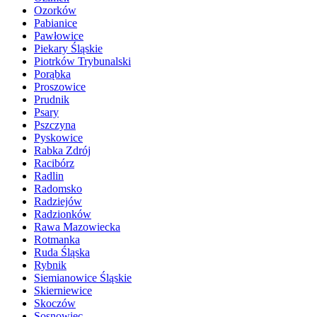
Ozorków
Pabianice
Pawłowice
Piekary Śląskie
Piotrków Trybunalski
Porąbka
Proszowice
Prudnik
Psary
Pszczyna
Pyskowice
Rabka Zdrój
Racibórz
Radlin
Radomsko
Radziejów
Radzionków
Rawa Mazowiecka
Rotmanka
Ruda Śląska
Rybnik
Siemianowice Śląskie
Skierniewice
Skoczów
Sosnowiec