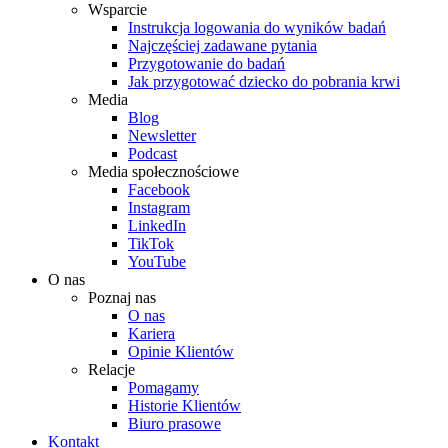
Wsparcie
Instrukcja logowania do wyników badań
Najczęściej zadawane pytania
Przygotowanie do badań
Jak przygotować dziecko do pobrania krwi
Media
Blog
Newsletter
Podcast
Media społecznościowe
Facebook
Instagram
LinkedIn
TikTok
YouTube
O nas
Poznaj nas
O nas
Kariera
Opinie Klientów
Relacje
Pomagamy
Historie Klientów
Biuro prasowe
Kontakt