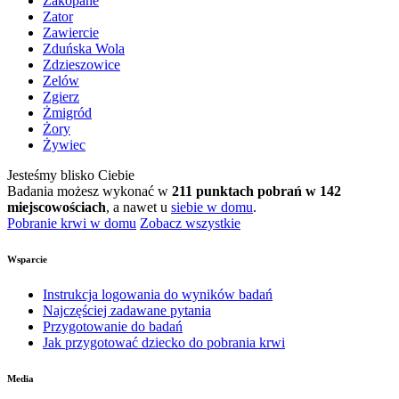
Zakopane
Zator
Zawiercie
Zduńska Wola
Zdzieszowice
Zelów
Zgierz
Żmigród
Żory
Żywiec
Jesteśmy blisko Ciebie
Badania możesz wykonać w
211 punktach pobrań w 142
miejscowościach
, a nawet u
siebie w domu
.
Pobranie krwi w domu
Zobacz wszystkie
Wsparcie
Instrukcja logowania do wyników badań
Najczęściej zadawane pytania
Przygotowanie do badań
Jak przygotować dziecko do pobrania krwi
Media