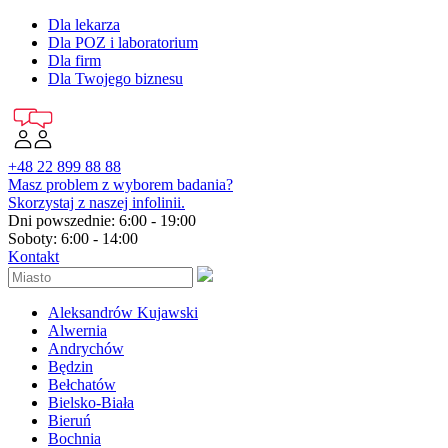
Dla lekarza
Dla POZ i laboratorium
Dla firm
Dla Twojego biznesu
+48 22 899 88 88
Masz problem z wyborem badania?
Skorzystaj z naszej infolinii.
Dni powszednie: 6:00 - 19:00
Soboty: 6:00 - 14:00
Kontakt
Aleksandrów Kujawski
Alwernia
Andrychów
Będzin
Bełchatów
Bielsko-Biała
Bieruń
Bochnia