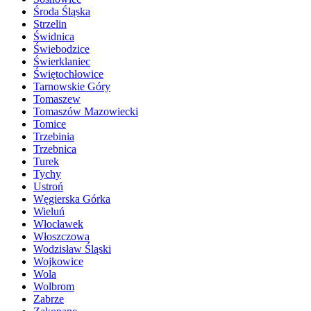
Środa Śląska
Strzelin
Świdnica
Świebodzice
Świerklaniec
Świętochłowice
Tarnowskie Góry
Tomaszew
Tomaszów Mazowiecki
Tomice
Trzebinia
Trzebnica
Turek
Tychy
Ustroń
Węgierska Górka
Wieluń
Włocławek
Włoszczowa
Wodzisław Śląski
Wojkowice
Wola
Wolbrom
Zabrze