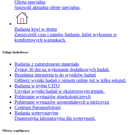
Oferta specjalna
Sprawdź aktualną ofertę specjalną.
Badania krwi w domu
Zaoszczędź czas i zamów badania, które wykonasz w
komfortowych warunkach.
Usługi dodatkowe
Badania z zamrożonego materiału
Zyskaj 30 dni na wykonanie dodatkowych badań.
Bezpłatna interpretacja do wyników badań
Odbierz wyniki badań z opisem online już w kilka sekund.
Badania w trybie CITO
Uzyskaj wyniki badań w ekspresowym tempie.
Pobieranie wymazów ginekologicznych
Pobieranie wymazów urogenitalnych u mężczyzn
Centrum Patomorfologii
Badania weterynaryjne
Diagnostyka laboratoryjna dla weterynarii.
Oferty współpracy