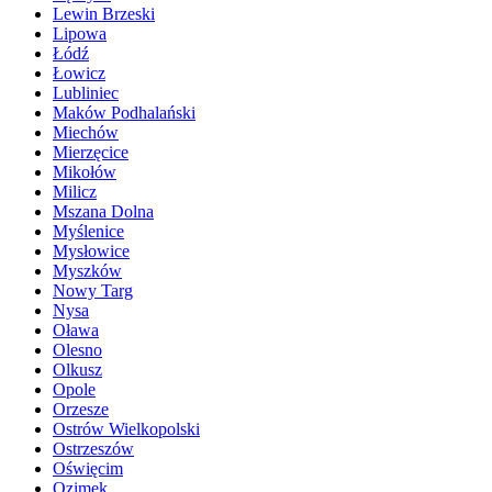
Lewin Brzeski
Lipowa
Łódź
Łowicz
Lubliniec
Maków Podhalański
Miechów
Mierzęcice
Mikołów
Milicz
Mszana Dolna
Myślenice
Mysłowice
Myszków
Nowy Targ
Nysa
Oława
Olesno
Olkusz
Opole
Orzesze
Ostrów Wielkopolski
Ostrzeszów
Oświęcim
Ozimek