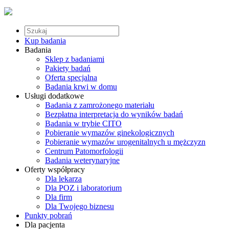
Kup badania
Badania
Sklep z badaniami
Pakiety badań
Oferta specjalna
Badania krwi w domu
Usługi dodatkowe
Badania z zamrożonego materiału
Bezpłatna interpretacja do wyników badań
Badania w trybie CITO
Pobieranie wymazów ginekologicznych
Pobieranie wymazów urogenitalnych u mężczyzn
Centrum Patomorfologii
Badania weterynaryjne
Oferty współpracy
Dla lekarza
Dla POZ i laboratorium
Dla firm
Dla Twojego biznesu
Punkty pobrań
Dla pacjenta