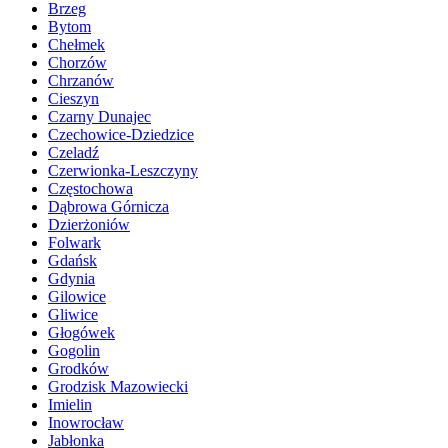
Brzeg
Bytom
Chełmek
Chorzów
Chrzanów
Cieszyn
Czarny Dunajec
Czechowice-Dziedzice
Czeladź
Czerwionka-Leszczyny
Częstochowa
Dąbrowa Górnicza
Dzierżoniów
Folwark
Gdańsk
Gdynia
Gilowice
Gliwice
Głogówek
Gogolin
Grodków
Grodzisk Mazowiecki
Imielin
Inowrocław
Jabłonka