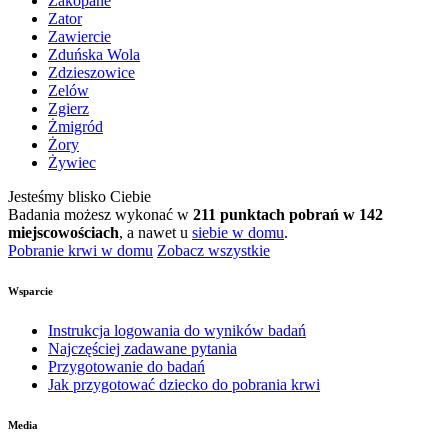
Zakopane
Zator
Zawiercie
Zduńska Wola
Zdzieszowice
Zelów
Zgierz
Żmigród
Żory
Żywiec
Jesteśmy blisko Ciebie
Badania możesz wykonać w
211 punktach pobrań w 142
miejscowościach
, a nawet u
siebie w domu
.
Pobranie krwi w domu
Zobacz wszystkie
Wsparcie
Instrukcja logowania do wyników badań
Najczęściej zadawane pytania
Przygotowanie do badań
Jak przygotować dziecko do pobrania krwi
Media