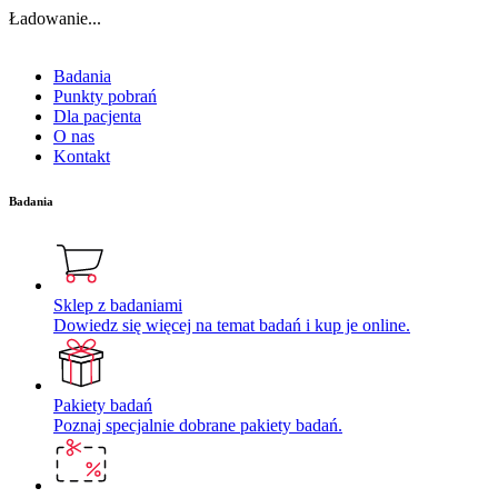
Ładowanie...
Badania
Punkty pobrań
Dla pacjenta
O nas
Kontakt
Badania
Sklep z badaniami
Dowiedz się więcej na temat badań i kup je online.
Pakiety badań
Poznaj specjalnie dobrane pakiety badań.