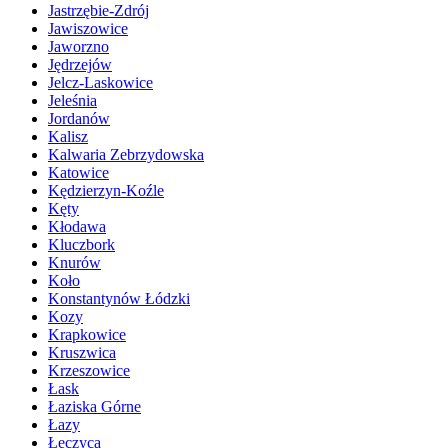
Jastrzębie-Zdrój
Jawiszowice
Jaworzno
Jędrzejów
Jelcz-Laskowice
Jeleśnia
Jordanów
Kalisz
Kalwaria Zebrzydowska
Katowice
Kędzierzyn-Koźle
Kęty
Kłodawa
Kluczbork
Knurów
Koło
Konstantynów Łódzki
Kozy
Krapkowice
Kruszwica
Krzeszowice
Łask
Łaziska Górne
Łazy
Łęczyca