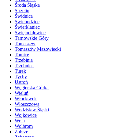
Środa Śląska
Strzelin
Świdnica
Świebodzice
Świerklaniec
Świętochłowice
Tarnowskie Góry
Tomaszew
Tomaszów Mazowiecki
Tomice
Trzebinia
Trzebnica
Turek
Tychy
Ustroń
Węgierska Górka
Wieluń
Włocławek
Włoszczowa
Wodzisław Śląski
Wojkowice
Wola
Wolbrom
Zabrze