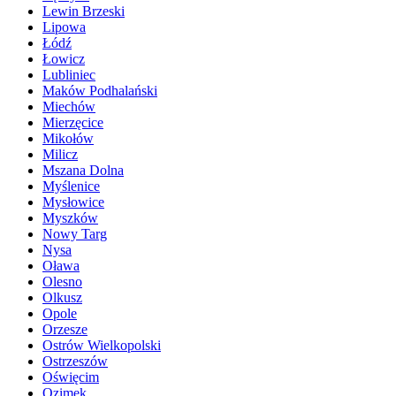
Lewin Brzeski
Lipowa
Łódź
Łowicz
Lubliniec
Maków Podhalański
Miechów
Mierzęcice
Mikołów
Milicz
Mszana Dolna
Myślenice
Mysłowice
Myszków
Nowy Targ
Nysa
Oława
Olesno
Olkusz
Opole
Orzesze
Ostrów Wielkopolski
Ostrzeszów
Oświęcim
Ozimek