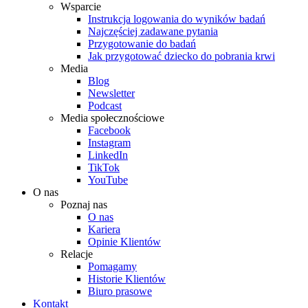
Wsparcie
Instrukcja logowania do wyników badań
Najczęściej zadawane pytania
Przygotowanie do badań
Jak przygotować dziecko do pobrania krwi
Media
Blog
Newsletter
Podcast
Media społecznościowe
Facebook
Instagram
LinkedIn
TikTok
YouTube
O nas
Poznaj nas
O nas
Kariera
Opinie Klientów
Relacje
Pomagamy
Historie Klientów
Biuro prasowe
Kontakt