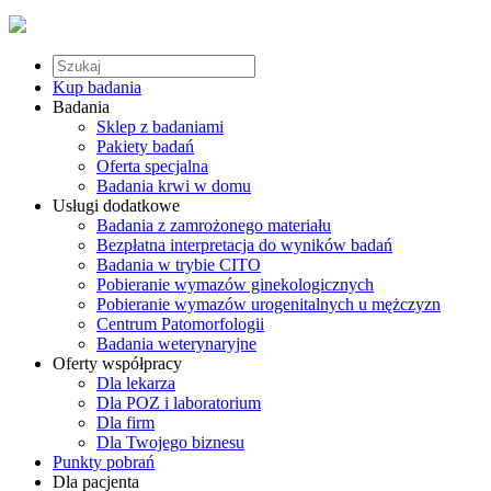
Kup badania
Badania
Sklep z badaniami
Pakiety badań
Oferta specjalna
Badania krwi w domu
Usługi dodatkowe
Badania z zamrożonego materiału
Bezpłatna interpretacja do wyników badań
Badania w trybie CITO
Pobieranie wymazów ginekologicznych
Pobieranie wymazów urogenitalnych u mężczyzn
Centrum Patomorfologii
Badania weterynaryjne
Oferty współpracy
Dla lekarza
Dla POZ i laboratorium
Dla firm
Dla Twojego biznesu
Punkty pobrań
Dla pacjenta