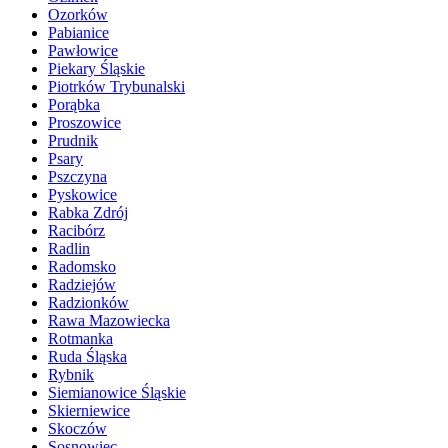
Ozorków
Pabianice
Pawłowice
Piekary Śląskie
Piotrków Trybunalski
Porąbka
Proszowice
Prudnik
Psary
Pszczyna
Pyskowice
Rabka Zdrój
Racibórz
Radlin
Radomsko
Radziejów
Radzionków
Rawa Mazowiecka
Rotmanka
Ruda Śląska
Rybnik
Siemianowice Śląskie
Skierniewice
Skoczów
Sosnowiec