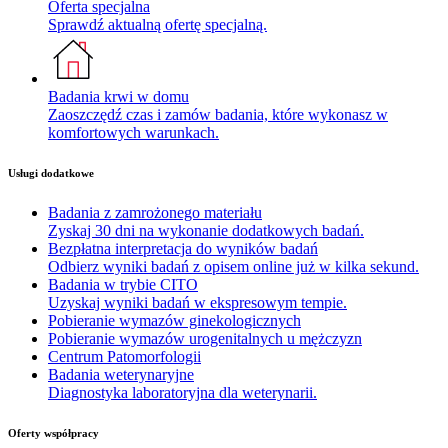
Oferta specjalna
Sprawdź aktualną ofertę specjalną.
Badania krwi w domu
Zaoszczędź czas i zamów badania, które wykonasz w
komfortowych warunkach.
Usługi dodatkowe
Badania z zamrożonego materiału
Zyskaj 30 dni na wykonanie dodatkowych badań.
Bezpłatna interpretacja do wyników badań
Odbierz wyniki badań z opisem online już w kilka sekund.
Badania w trybie CITO
Uzyskaj wyniki badań w ekspresowym tempie.
Pobieranie wymazów ginekologicznych
Pobieranie wymazów urogenitalnych u mężczyzn
Centrum Patomorfologii
Badania weterynaryjne
Diagnostyka laboratoryjna dla weterynarii.
Oferty współpracy