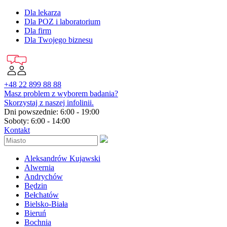
Dla lekarza
Dla POZ i laboratorium
Dla firm
Dla Twojego biznesu
+48 22 899 88 88
Masz problem z wyborem badania?
Skorzystaj z naszej infolinii.
Dni powszednie: 6:00 - 19:00
Soboty: 6:00 - 14:00
Kontakt
Aleksandrów Kujawski
Alwernia
Andrychów
Będzin
Bełchatów
Bielsko-Biała
Bieruń
Bochnia