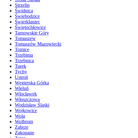
Strzelin
Świdnica
Świebodzice
Świerklaniec
Świętochłowice
Tarnowskie Góry
Tomaszew
Tomaszów Mazowiecki
Tomice
Trzebinia
Trzebnica
Turek
Tychy
Ustroń
Węgierska Górka
Wieluń
Włocławek
Włoszczowa
Wodzisław Śląski
Wojkowice
Wola
Wolbrom
Zabrze
Zakopane