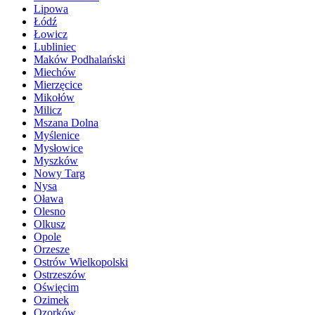
Lipowa
Łódź
Łowicz
Lubliniec
Maków Podhalański
Miechów
Mierzęcice
Mikołów
Milicz
Mszana Dolna
Myślenice
Mysłowice
Myszków
Nowy Targ
Nysa
Oława
Olesno
Olkusz
Opole
Orzesze
Ostrów Wielkopolski
Ostrzeszów
Oświęcim
Ozimek
Ozorków