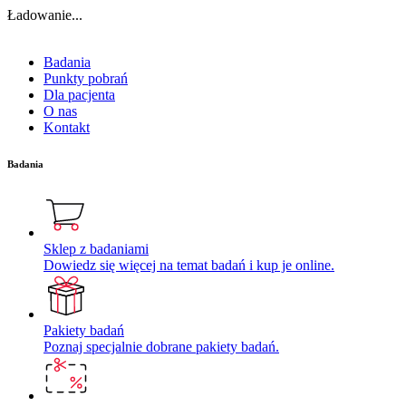
Ładowanie...
Badania
Punkty pobrań
Dla pacjenta
O nas
Kontakt
Badania
Sklep z badaniami
Dowiedz się więcej na temat badań i kup je online.
Pakiety badań
Poznaj specjalnie dobrane pakiety badań.