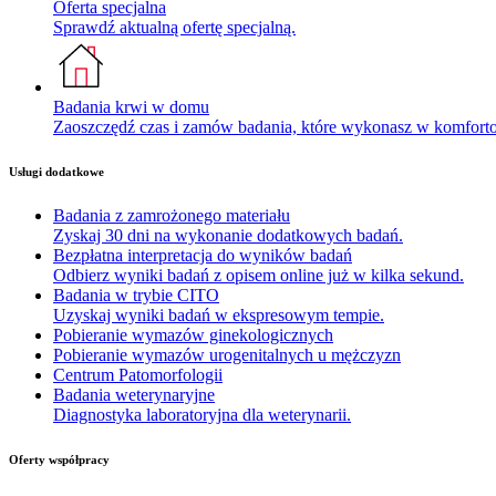
Oferta specjalna
Sprawdź aktualną ofertę specjalną.
Badania krwi w domu
Zaoszczędź czas i zamów badania, które wykonasz w komfor
Usługi dodatkowe
Badania z zamrożonego materiału
Zyskaj 30 dni na wykonanie dodatkowych badań.
Bezpłatna interpretacja do wyników badań
Odbierz wyniki badań z opisem online już w kilka sekund.
Badania w trybie CITO
Uzyskaj wyniki badań w ekspresowym tempie.
Pobieranie wymazów ginekologicznych
Pobieranie wymazów urogenitalnych u mężczyzn
Centrum Patomorfologii
Badania weterynaryjne
Diagnostyka laboratoryjna dla weterynarii.
Oferty współpracy