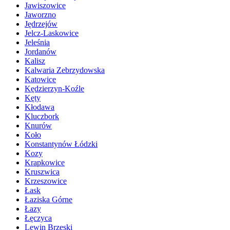
Jawiszowice
Jaworzno
Jędrzejów
Jelcz-Laskowice
Jeleśnia
Jordanów
Kalisz
Kalwaria Zebrzydowska
Katowice
Kędzierzyn-Koźle
Kęty
Kłodawa
Kluczbork
Knurów
Koło
Konstantynów Łódzki
Kozy
Krapkowice
Kruszwica
Krzeszowice
Łask
Łaziska Górne
Łazy
Łęczyca
Lewin Brzeski