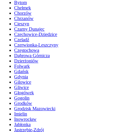
Bytom
Chełmek
Chorzów
Chrzanów
Cieszyn
Czarny Dunajec
Czechowice-Dziedzice
Czeladź
Czerwionka-Leszczyny
Częstochowa
Dąbrowa Górnicza
Dzierżoniów
Folwark
Gdańsk
Gdynia
Gilowice
Gliwice
Głogówek
Gogolin
Grodków
Grodzisk Mazowiecki
Imielin
Inowrocław
Jabłonka
Jastrzębie-Zdrój