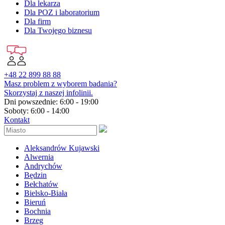
Dla lekarza
Dla POZ i laboratorium
Dla firm
Dla Twojego biznesu
+48 22 899 88 88
Masz problem z wyborem badania?
Skorzystaj z naszej infolinii.
Dni powszednie: 6:00 - 19:00
Soboty: 6:00 - 14:00
Kontakt
Aleksandrów Kujawski
Alwernia
Andrychów
Będzin
Bełchatów
Bielsko-Biała
Bieruń
Bochnia
Brzeg