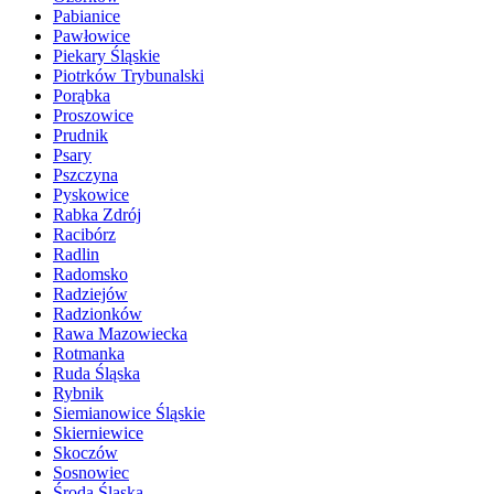
Pabianice
Pawłowice
Piekary Śląskie
Piotrków Trybunalski
Porąbka
Proszowice
Prudnik
Psary
Pszczyna
Pyskowice
Rabka Zdrój
Racibórz
Radlin
Radomsko
Radziejów
Radzionków
Rawa Mazowiecka
Rotmanka
Ruda Śląska
Rybnik
Siemianowice Śląskie
Skierniewice
Skoczów
Sosnowiec
Środa Śląska