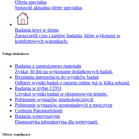
Oferta specjalna
Sprawdź aktualną ofertę specjalną.
Badania krwi w domu
Zaoszczędź czas i zamów badania, które wykonasz w
komfortowych warunkach.
Usługi dodatkowe
Badania z zamrożonego materiału
Zyskaj 30 dni na wykonanie dodatkowych badań.
Bezpłatna interpretacja do wyników badań
Odbierz wyniki badań z opisem online już w kilka sekund.
Badania w trybie CITO
Uzyskaj wyniki badań w ekspresowym tempie.
Pobieranie wymazów ginekologicznych
Pobieranie wymazów urogenitalnych u mężczyzn
Centrum Patomorfologii
Badania weterynaryjne
Diagnostyka laboratoryjna dla weterynarii.
Oferty współpracy