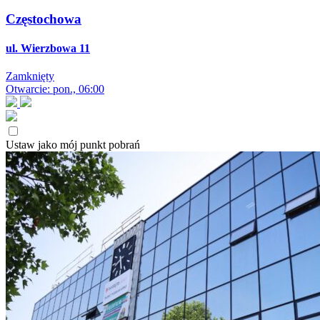
Częstochowa
ul. Wierzbowa 11
Zamknięty
Otwarcie: pon., 06:00
Ustaw jako mój punkt pobrań