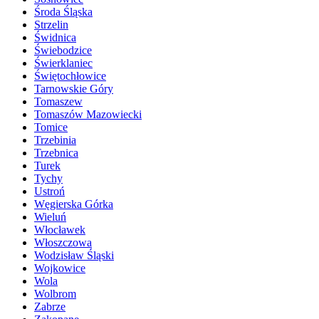
Środa Śląska
Strzelin
Świdnica
Świebodzice
Świerklaniec
Świętochłowice
Tarnowskie Góry
Tomaszew
Tomaszów Mazowiecki
Tomice
Trzebinia
Trzebnica
Turek
Tychy
Ustroń
Węgierska Górka
Wieluń
Włocławek
Włoszczowa
Wodzisław Śląski
Wojkowice
Wola
Wolbrom
Zabrze