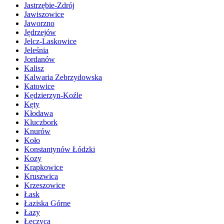
Jastrzębie-Zdrój
Jawiszowice
Jaworzno
Jędrzejów
Jelcz-Laskowice
Jeleśnia
Jordanów
Kalisz
Kalwaria Zebrzydowska
Katowice
Kędzierzyn-Koźle
Kęty
Kłodawa
Kluczbork
Knurów
Koło
Konstantynów Łódzki
Kozy
Krapkowice
Kruszwica
Krzeszowice
Łask
Łaziska Górne
Łazy
Łęczyca