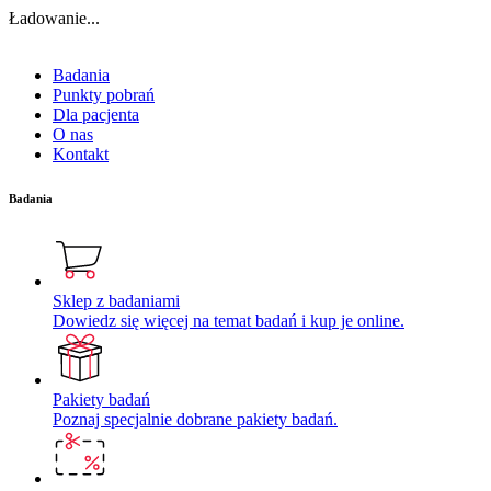
Ładowanie...
Badania
Punkty pobrań
Dla pacjenta
O nas
Kontakt
Badania
Sklep z badaniami
Dowiedz się więcej na temat badań i kup je online.
Pakiety badań
Poznaj specjalnie dobrane pakiety badań.