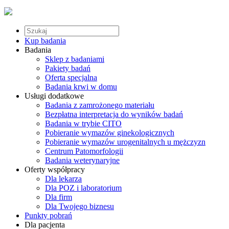
Kup badania
Badania
Sklep z badaniami
Pakiety badań
Oferta specjalna
Badania krwi w domu
Usługi dodatkowe
Badania z zamrożonego materiału
Bezpłatna interpretacja do wyników badań
Badania w trybie CITO
Pobieranie wymazów ginekologicznych
Pobieranie wymazów urogenitalnych u mężczyzn
Centrum Patomorfologii
Badania weterynaryjne
Oferty współpracy
Dla lekarza
Dla POZ i laboratorium
Dla firm
Dla Twojego biznesu
Punkty pobrań
Dla pacjenta