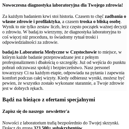
Nowoczesna diagnostyka laboratoryjna dla Twojego zdrowia!
Za każdym badaniem krwi stoi historia. Czasem to chęć
zadbania o
własne zdrowie i profilaktyka
, a czasem
troska o bliską osobę
.
Wynik to nie tylko zestaw liczb, lecz często początek ważnej decyzji
o zdrowiu. W badaj.to wierzymy, że diagnostyka laboratoryjna to
coś więcej niż procedura, to świadomy rytuał troski i
odpowiedzialności za zdrowie.
badaj.to Laboratoria Medyczne w Częstochowie
to miejsce, w
którym każde badanie przeprowadzane jest z pełnym
profesjonalizmem i dbałością o szczegóły. Już od wejścia do punktu
pobrań odczuwasz spokój i bezpieczeństwo. Nasz personel
towarzyszy Ci na każdym etapie, odpowiada na pytania i zapewnia
komfort podczas całej wizyty. Kiedy odbierasz wyniki, możesz być
pewien, że wszystko zostało wykonane starannie, a Twoje zdrowie
jest w dobrych rękach.
Bądź na bieżąco z ofertami specjalnymi
Zapisz się do naszego
newsletter'a
Nowości z laboratorium trafią bezpośrednio do Twojej skrzynki.
Dołącz do grona
323 500+ subskrybentów
.