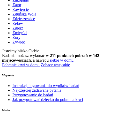
Zakopane
Zator
Zawiercie
Zduńska Wola
Zdzieszowice
Zelów
Zgierz
Żmigród
Żory
Żywiec
Jesteśmy blisko Ciebie
Badania możesz wykonać w
211 punktach pobrań w 142
miejscowościach
, a nawet u
siebie w domu
.
Pobranie krwi w domu
Zobacz wszystkie
Wsparcie
Instrukcja logowania do wyników badań
Najczęściej zadawane pytania
Przygotowanie do badań
Jak przygotować dziecko do pobrania krwi
Media