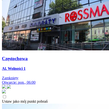
Częstochowa
Al. Wolności 1
Zamknięty
Otwarcie: pon., 06:00
Ustaw jako mój punkt pobrań