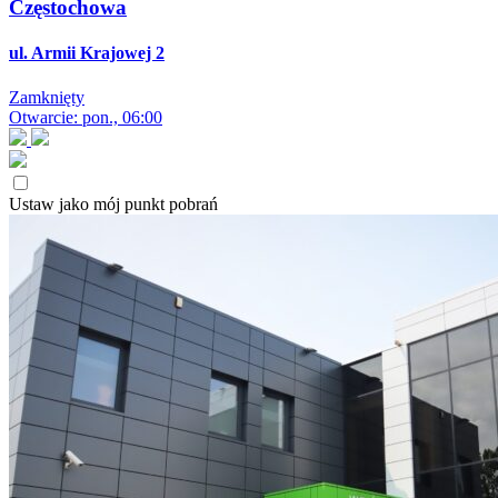
Częstochowa
ul. Armii Krajowej 2
Zamknięty
Otwarcie: pon., 06:00
Ustaw jako mój punkt pobrań