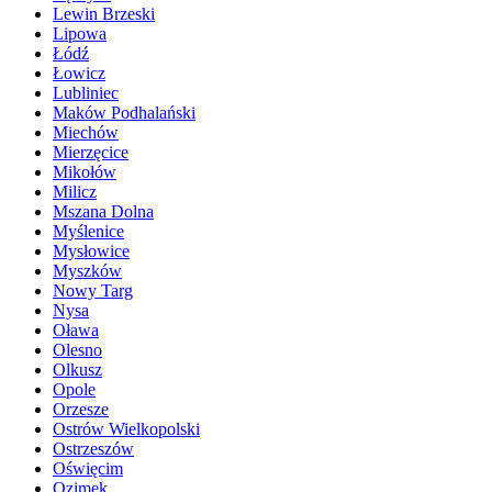
Lewin Brzeski
Lipowa
Łódź
Łowicz
Lubliniec
Maków Podhalański
Miechów
Mierzęcice
Mikołów
Milicz
Mszana Dolna
Myślenice
Mysłowice
Myszków
Nowy Targ
Nysa
Oława
Olesno
Olkusz
Opole
Orzesze
Ostrów Wielkopolski
Ostrzeszów
Oświęcim
Ozimek