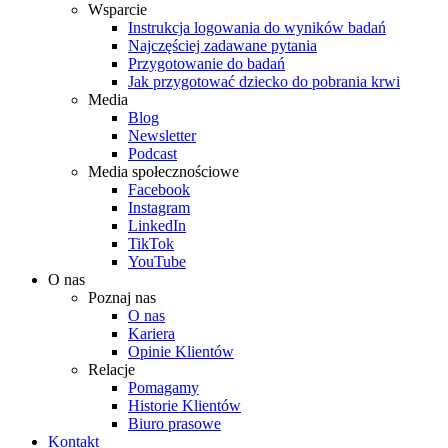
Wsparcie
Instrukcja logowania do wyników badań
Najczęściej zadawane pytania
Przygotowanie do badań
Jak przygotować dziecko do pobrania krwi
Media
Blog
Newsletter
Podcast
Media społecznościowe
Facebook
Instagram
LinkedIn
TikTok
YouTube
O nas
Poznaj nas
O nas
Kariera
Opinie Klientów
Relacje
Pomagamy
Historie Klientów
Biuro prasowe
Kontakt