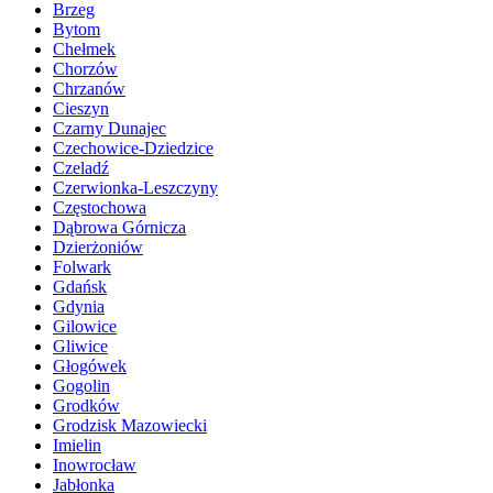
Brzeg
Bytom
Chełmek
Chorzów
Chrzanów
Cieszyn
Czarny Dunajec
Czechowice-Dziedzice
Czeladź
Czerwionka-Leszczyny
Częstochowa
Dąbrowa Górnicza
Dzierżoniów
Folwark
Gdańsk
Gdynia
Gilowice
Gliwice
Głogówek
Gogolin
Grodków
Grodzisk Mazowiecki
Imielin
Inowrocław
Jabłonka