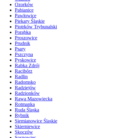
Ozorków
Pabianice
Pawłowice
Piekary Śląskie
Piotrków Trybunalski
Porąbka
Proszowice
Prudnik
Psary
Pszczyna
Pyskowice
Rabka Zdrój
Racibórz
Radlin
Radomsko
Radziejów
Radzionków
Rawa Mazowiecka
Rotmanka
Ruda Śląska
Rybnik
Siemianowice Śląskie
Skierniewice
Skoczów
Sosnowiec