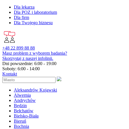
Dla lekarza
Dla POZ i laboratorium
Dla firm
Dla Twojego biznesu
+48 22 899 88 88
Masz problem z wyborem badania?
Skorzystaj z naszej infolinii.
Dni powszednie: 6:00 - 19:00
Soboty: 6:00 - 14:00
Kontakt
Aleksandrów Kujawski
Alwernia
Andrychów
Będzin
Bełchatów
Bielsko-Biała
Bieruń
Bochnia