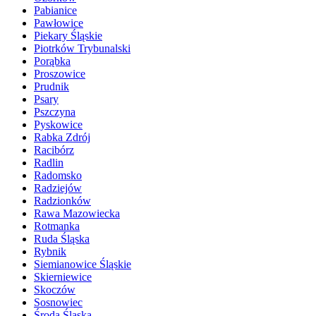
Pabianice
Pawłowice
Piekary Śląskie
Piotrków Trybunalski
Porąbka
Proszowice
Prudnik
Psary
Pszczyna
Pyskowice
Rabka Zdrój
Racibórz
Radlin
Radomsko
Radziejów
Radzionków
Rawa Mazowiecka
Rotmanka
Ruda Śląska
Rybnik
Siemianowice Śląskie
Skierniewice
Skoczów
Sosnowiec
Środa Śląska