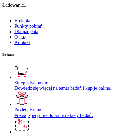
Ładowanie...
Badania
Punkty pobrań
Dla pacjenta
O nas
Kontakt
Badania
Sklep z badaniami
Dowiedz się więcej na temat badań i kup je online.
Pakiety badań
Poznaj specjalnie dobrane pakiety badań.