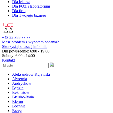
Dla lekarza
Dla POZ i laboratorium
Dla firm
Dla Twojego biznesu
+48 22 899 88 88
Masz problem z wyborem badania?
Skorzystaj z naszej infolinii.
Dni powszednie: 6:00 - 19:00
Soboty: 6:00 - 14:00
Kontakt
Aleksandrów Kujawski
Alwernia
Andrychów
Będzin
Bełchatów
Bielsko-Biała
Bieruń
Bochnia
Brzeg