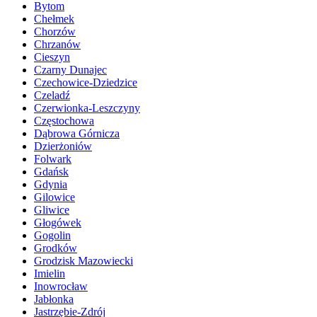
Bytom
Chełmek
Chorzów
Chrzanów
Cieszyn
Czarny Dunajec
Czechowice-Dziedzice
Czeladź
Czerwionka-Leszczyny
Częstochowa
Dąbrowa Górnicza
Dzierżoniów
Folwark
Gdańsk
Gdynia
Gilowice
Gliwice
Głogówek
Gogolin
Grodków
Grodzisk Mazowiecki
Imielin
Inowrocław
Jabłonka
Jastrzębie-Zdrój