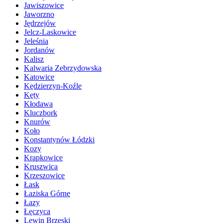
Jawiszowice
Jaworzno
Jędrzejów
Jelcz-Laskowice
Jeleśnia
Jordanów
Kalisz
Kalwaria Zebrzydowska
Katowice
Kędzierzyn-Koźle
Kęty
Kłodawa
Kluczbork
Knurów
Koło
Konstantynów Łódzki
Kozy
Krapkowice
Kruszwica
Krzeszowice
Łask
Łaziska Górne
Łazy
Łęczyca
Lewin Brzeski