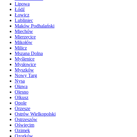
Lipowa
Łódź
Łowicz
Lubliniec
Maków Podhalański
Miechów
Mierzęcice
Mikołów
Milicz
Mszana Dolna
Myślenice
Mysłowice
Myszków
Nowy Targ
Nysa
Oława
Olesno
Olkusz
Opole
Orzesze
Ostrów Wielkopolski
Ostrzeszów
Oświęcim
Ozimek
Ozorków