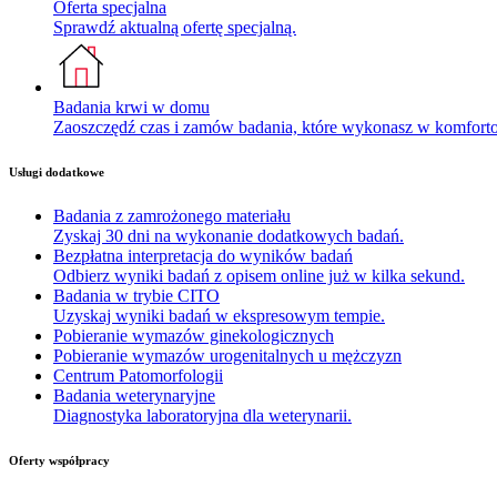
Oferta specjalna
Sprawdź aktualną ofertę specjalną.
Badania krwi w domu
Zaoszczędź czas i zamów badania, które wykonasz w komfor
Usługi dodatkowe
Badania z zamrożonego materiału
Zyskaj 30 dni na wykonanie dodatkowych badań.
Bezpłatna interpretacja do wyników badań
Odbierz wyniki badań z opisem online już w kilka sekund.
Badania w trybie CITO
Uzyskaj wyniki badań w ekspresowym tempie.
Pobieranie wymazów ginekologicznych
Pobieranie wymazów urogenitalnych u mężczyzn
Centrum Patomorfologii
Badania weterynaryjne
Diagnostyka laboratoryjna dla weterynarii.
Oferty współpracy