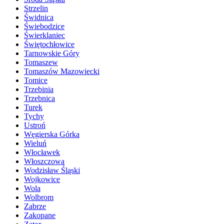
Strzelin
Świdnica
Świebodzice
Świerklaniec
Świętochłowice
Tarnowskie Góry
Tomaszew
Tomaszów Mazowiecki
Tomice
Trzebinia
Trzebnica
Turek
Tychy
Ustroń
Węgierska Górka
Wieluń
Włocławek
Włoszczowa
Wodzisław Śląski
Wojkowice
Wola
Wolbrom
Zabrze
Zakopane