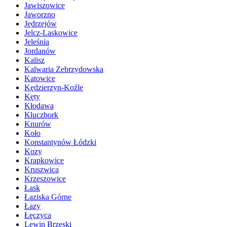
Jawiszowice
Jaworzno
Jędrzejów
Jelcz-Laskowice
Jeleśnia
Jordanów
Kalisz
Kalwaria Zebrzydowska
Katowice
Kędzierzyn-Koźle
Kęty
Kłodawa
Kluczbork
Knurów
Koło
Konstantynów Łódzki
Kozy
Krapkowice
Kruszwica
Krzeszowice
Łask
Łaziska Górne
Łazy
Łęczyca
Lewin Brzeski