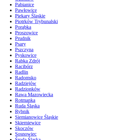
Pabianice
Pawłowice
Piekary Śląskie
Piotrków Trybunalski
Porąbka
Proszowice
Prudnik
Psary
Pszczyna
Pyskowice
Rabka Zdrój
Racibórz
Radlin
Radomsko
Radziejów
Radzionków
Rawa Mazowiecka
Rotmanka
Ruda Śląska
Rybnik
Siemianowice Śląskie
Skierniewice
Skoczów
Sosnowiec
Środa Śląska