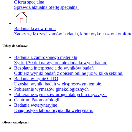
Oferta specjalna
Sprawdź aktualną ofertę specjalną.
Badania krwi w domu
Zaoszczędź czas i zamów badania, które wykonasz w komfor
Usługi dodatkowe
Badania z zamrożonego materiału
Zyskaj 30 dni na wykonanie dodatkowych badań.
Bezpłatna interpretacja do wyników badań
Odbierz wyniki badań z opisem online już w kilka sekund.
Badania w trybie CITO
Uzyskaj wyniki badań w ekspresowym tempie.
Pobieranie wymazów ginekologicznych
Pobieranie wymazów urogenitalnych u mężczyzn
Centrum Patomorfologii
Badania weterynaryjne
Diagnostyka laboratoryjna dla weterynarii.
Oferty współpracy