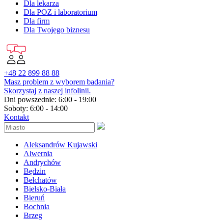
Dla lekarza
Dla POZ i laboratorium
Dla firm
Dla Twojego biznesu
+48 22 899 88 88
Masz problem z wyborem badania?
Skorzystaj z naszej infolinii.
Dni powszednie: 6:00 - 19:00
Soboty: 6:00 - 14:00
Kontakt
Aleksandrów Kujawski
Alwernia
Andrychów
Będzin
Bełchatów
Bielsko-Biała
Bieruń
Bochnia
Brzeg