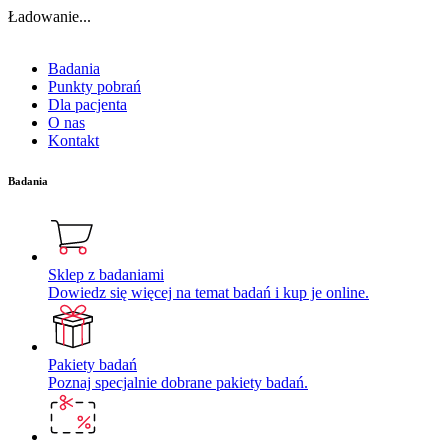
Ładowanie...
Badania
Punkty pobrań
Dla pacjenta
O nas
Kontakt
Badania
Sklep z badaniami
Dowiedz się więcej na temat badań i kup je online.
Pakiety badań
Poznaj specjalnie dobrane pakiety badań.