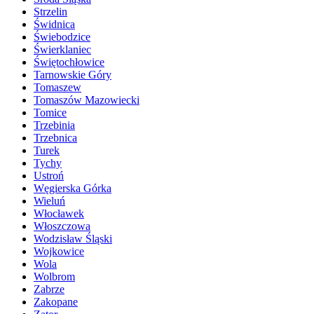
Strzelin
Świdnica
Świebodzice
Świerklaniec
Świętochłowice
Tarnowskie Góry
Tomaszew
Tomaszów Mazowiecki
Tomice
Trzebinia
Trzebnica
Turek
Tychy
Ustroń
Węgierska Górka
Wieluń
Włocławek
Włoszczowa
Wodzisław Śląski
Wojkowice
Wola
Wolbrom
Zabrze
Zakopane