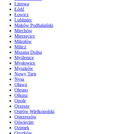
Lipowa
Łódź
Łowicz
Lubliniec
Maków Podhalański
Miechów
Mierzęcice
Mikołów
Milicz
Mszana Dolna
Myślenice
Mysłowice
Myszków
Nowy Targ
Nysa
Oława
Olesno
Olkusz
Opole
Orzesze
Ostrów Wielkopolski
Ostrzeszów
Oświęcim
Ozimek
Ozorków