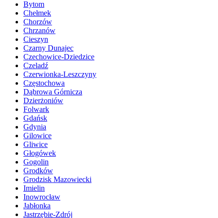
Bytom
Chełmek
Chorzów
Chrzanów
Cieszyn
Czarny Dunajec
Czechowice-Dziedzice
Czeladź
Czerwionka-Leszczyny
Częstochowa
Dąbrowa Górnicza
Dzierżoniów
Folwark
Gdańsk
Gdynia
Gilowice
Gliwice
Głogówek
Gogolin
Grodków
Grodzisk Mazowiecki
Imielin
Inowrocław
Jabłonka
Jastrzębie-Zdrój