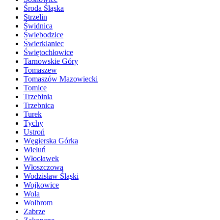
Środa Śląska
Strzelin
Świdnica
Świebodzice
Świerklaniec
Świętochłowice
Tarnowskie Góry
Tomaszew
Tomaszów Mazowiecki
Tomice
Trzebinia
Trzebnica
Turek
Tychy
Ustroń
Węgierska Górka
Wieluń
Włocławek
Włoszczowa
Wodzisław Śląski
Wojkowice
Wola
Wolbrom
Zabrze