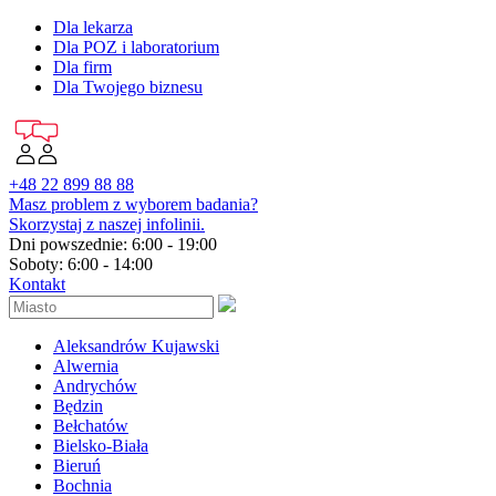
Dla lekarza
Dla POZ i laboratorium
Dla firm
Dla Twojego biznesu
+48 22 899 88 88
Masz problem z wyborem badania?
Skorzystaj z naszej infolinii.
Dni powszednie: 6:00 - 19:00
Soboty: 6:00 - 14:00
Kontakt
Aleksandrów Kujawski
Alwernia
Andrychów
Będzin
Bełchatów
Bielsko-Biała
Bieruń
Bochnia