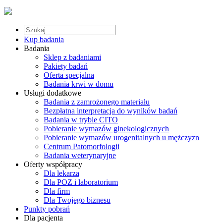
Kup badania
Badania
Sklep z badaniami
Pakiety badań
Oferta specjalna
Badania krwi w domu
Usługi dodatkowe
Badania z zamrożonego materiału
Bezpłatna interpretacja do wyników badań
Badania w trybie CITO
Pobieranie wymazów ginekologicznych
Pobieranie wymazów urogenitalnych u mężczyzn
Centrum Patomorfologii
Badania weterynaryjne
Oferty współpracy
Dla lekarza
Dla POZ i laboratorium
Dla firm
Dla Twojego biznesu
Punkty pobrań
Dla pacjenta