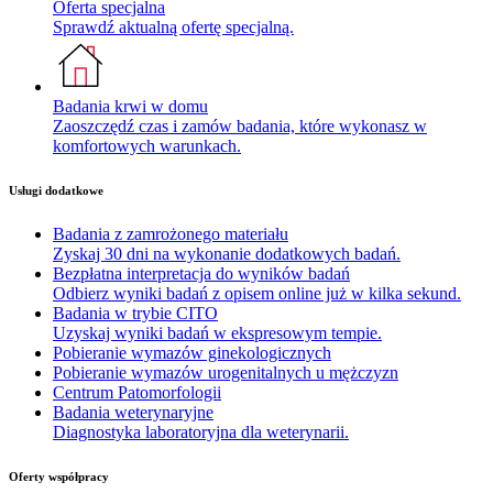
Oferta specjalna
Sprawdź aktualną ofertę specjalną.
Badania krwi w domu
Zaoszczędź czas i zamów badania, które wykonasz w
komfortowych warunkach.
Usługi dodatkowe
Badania z zamrożonego materiału
Zyskaj 30 dni na wykonanie dodatkowych badań.
Bezpłatna interpretacja do wyników badań
Odbierz wyniki badań z opisem online już w kilka sekund.
Badania w trybie CITO
Uzyskaj wyniki badań w ekspresowym tempie.
Pobieranie wymazów ginekologicznych
Pobieranie wymazów urogenitalnych u mężczyzn
Centrum Patomorfologii
Badania weterynaryjne
Diagnostyka laboratoryjna dla weterynarii.
Oferty współpracy