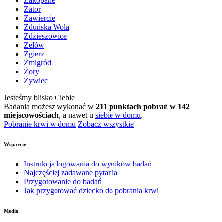
Zakopane
Zator
Zawiercie
Zduńska Wola
Zdzieszowice
Zelów
Zgierz
Żmigród
Żory
Żywiec
Jesteśmy blisko Ciebie
Badania możesz wykonać w
211 punktach pobrań w 142
miejscowościach
, a nawet u
siebie w domu
.
Pobranie krwi w domu
Zobacz wszystkie
Wsparcie
Instrukcja logowania do wyników badań
Najczęściej zadawane pytania
Przygotowanie do badań
Jak przygotować dziecko do pobrania krwi
Media