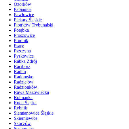
Ozorków
Pabianice
Pawłowice
Piekary Śląskie
Piotrków Trybunalski
Porąbka
Proszowice
Prudnik
Psary
Pszczyna
Pyskowice
Rabka Zdrój
Racibórz
Radlin
Radomsko
Radziejów
Radzionków
Rawa Mazowiecka
Rotmanka
Ruda Śląska
Rybnik
Siemianowice Śląskie
Skierniewice
Skoczów
Sosnowiec