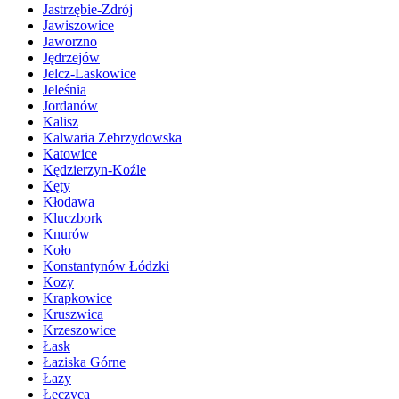
Jastrzębie-Zdrój
Jawiszowice
Jaworzno
Jędrzejów
Jelcz-Laskowice
Jeleśnia
Jordanów
Kalisz
Kalwaria Zebrzydowska
Katowice
Kędzierzyn-Koźle
Kęty
Kłodawa
Kluczbork
Knurów
Koło
Konstantynów Łódzki
Kozy
Krapkowice
Kruszwica
Krzeszowice
Łask
Łaziska Górne
Łazy
Łęczyca