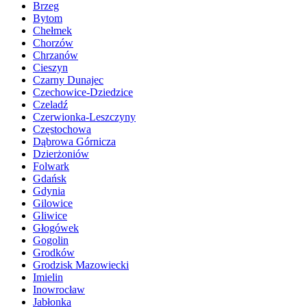
Brzeg
Bytom
Chełmek
Chorzów
Chrzanów
Cieszyn
Czarny Dunajec
Czechowice-Dziedzice
Czeladź
Czerwionka-Leszczyny
Częstochowa
Dąbrowa Górnicza
Dzierżoniów
Folwark
Gdańsk
Gdynia
Gilowice
Gliwice
Głogówek
Gogolin
Grodków
Grodzisk Mazowiecki
Imielin
Inowrocław
Jabłonka