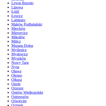
Lewin Brzeski
Lipowa
Łódź
Łowicz
Lubliniec
Maków Podhalański
Miechów
Mierzęcice
Mikołów
Milicz
Mszana Dolna
Myślenice
Mysłowice
Myszków
Nowy Targ
Nysa
Oława
Olesno
Olkusz
Opole
Orzesze
Ostrów Wielkopolski
Ostrzeszów
Oświęcim
Ozimek