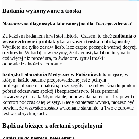
Badania wykonywane z troską
Nowoczesna diagnostyka laboratoryjna dla Twojego zdrowia!
Za każdym badaniem krwi stoi historia. Czasem to chęć
zadbania o
własne zdrowie i profilaktyka
, a czasem
troska o bliską osobę
.
Wynik to nie tylko zestaw liczb, lecz często początek ważnej decyzji
o zdrowiu. W badaj.to wierzymy, że diagnostyka laboratoryjna to
coś więcej niż procedura, to świadomy rytuał troski i
odpowiedzialności za zdrowie.
badaj.to Laboratoria Medyczne w Pabianicach
to miejsce, w
którym każde badanie przeprowadzane jest z pełnym
profesjonalizmem i dbałością o szczegóły. Już od wejścia do punktu
pobrań odczuwasz spokój i bezpieczeństwo. Nasz personel
towarzyszy Ci na każdym etapie, odpowiada na pytania i zapewnia
komfort podczas całej wizyty. Kiedy odbierasz wyniki, możesz być
pewien, że wszystko zostało wykonane starannie, a Twoje zdrowie
jest w dobrych rękach.
Bądź na bieżąco z ofertami specjalnymi
Zapisz się do naszego
newsletter'a