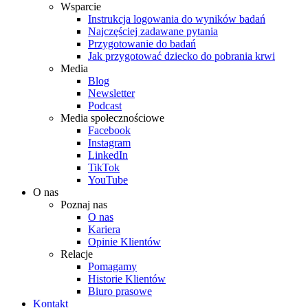
Wsparcie
Instrukcja logowania do wyników badań
Najczęściej zadawane pytania
Przygotowanie do badań
Jak przygotować dziecko do pobrania krwi
Media
Blog
Newsletter
Podcast
Media społecznościowe
Facebook
Instagram
LinkedIn
TikTok
YouTube
O nas
Poznaj nas
O nas
Kariera
Opinie Klientów
Relacje
Pomagamy
Historie Klientów
Biuro prasowe
Kontakt