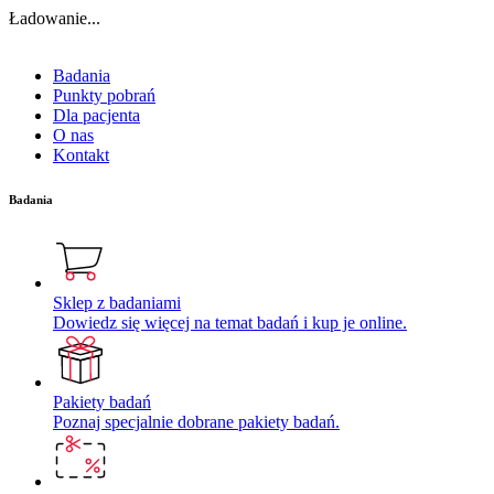
Ładowanie...
Badania
Punkty pobrań
Dla pacjenta
O nas
Kontakt
Badania
Sklep z badaniami
Dowiedz się więcej na temat badań i kup je online.
Pakiety badań
Poznaj specjalnie dobrane pakiety badań.