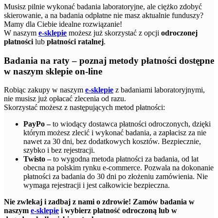
Musisz pilnie wykonać badania laboratoryjne, ale ciężko zdobyć
skierowanie, a na badania odpłatne nie masz aktualnie funduszy?
Mamy dla Ciebie idealne rozwiązanie!
W naszym
e-sklepie
możesz już skorzystać z opcji
odroczonej
płatności
lub
płatności ratalnej
.
Badania na raty – poznaj metody płatności dostępne
w naszym sklepie on-line
Robiąc zakupy w naszym
e-sklepie
z badaniami laboratoryjnymi,
nie musisz już opłacać zlecenia od razu.
Skorzystać możesz z następujących metod płatności:
PayPo –
to wiodący dostawca płatności odroczonych, dzięki
którym możesz zlecić i wykonać badania, a zapłacisz za nie
nawet za 30 dni, bez dodatkowych kosztów. Bezpiecznie,
szybko i bez rejestracji.
Twisto –
to wygodna metoda płatności za badania, od lat
obecna na polskim rynku e-commerce. Pozwala na dokonanie
płatności za badania do 30 dni po złożeniu zamówienia. Nie
wymaga rejestracji i jest całkowicie bezpieczna.
Nie zwlekaj i zadbaj z nami o zdrowie! Zamów badania w
naszym
e-sklepie
i wybierz płatność odroczoną lub w