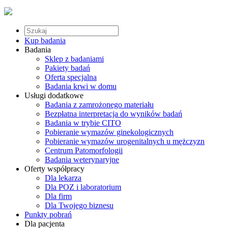
Kup badania
Badania
Sklep z badaniami
Pakiety badań
Oferta specjalna
Badania krwi w domu
Usługi dodatkowe
Badania z zamrożonego materiału
Bezpłatna interpretacja do wyników badań
Badania w trybie CITO
Pobieranie wymazów ginekologicznych
Pobieranie wymazów urogenitalnych u mężczyzn
Centrum Patomorfologii
Badania weterynaryjne
Oferty współpracy
Dla lekarza
Dla POZ i laboratorium
Dla firm
Dla Twojego biznesu
Punkty pobrań
Dla pacjenta