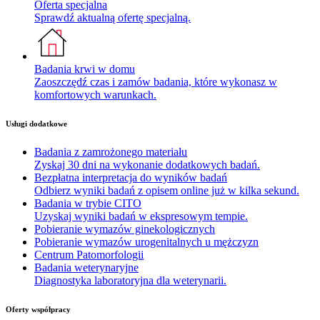
Oferta specjalna
Sprawdź aktualną ofertę specjalną.
Badania krwi w domu
Zaoszczędź czas i zamów badania, które wykonasz w
komfortowych warunkach.
Usługi dodatkowe
Badania z zamrożonego materiału
Zyskaj 30 dni na wykonanie dodatkowych badań.
Bezpłatna interpretacja do wyników badań
Odbierz wyniki badań z opisem online już w kilka sekund.
Badania w trybie CITO
Uzyskaj wyniki badań w ekspresowym tempie.
Pobieranie wymazów ginekologicznych
Pobieranie wymazów urogenitalnych u mężczyzn
Centrum Patomorfologii
Badania weterynaryjne
Diagnostyka laboratoryjna dla weterynarii.
Oferty współpracy