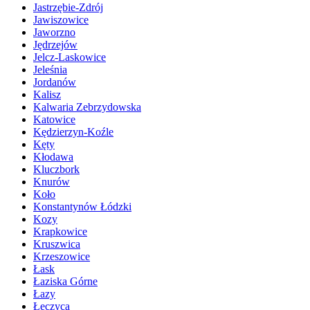
Jastrzębie-Zdrój
Jawiszowice
Jaworzno
Jędrzejów
Jelcz-Laskowice
Jeleśnia
Jordanów
Kalisz
Kalwaria Zebrzydowska
Katowice
Kędzierzyn-Koźle
Kęty
Kłodawa
Kluczbork
Knurów
Koło
Konstantynów Łódzki
Kozy
Krapkowice
Kruszwica
Krzeszowice
Łask
Łaziska Górne
Łazy
Łęczyca