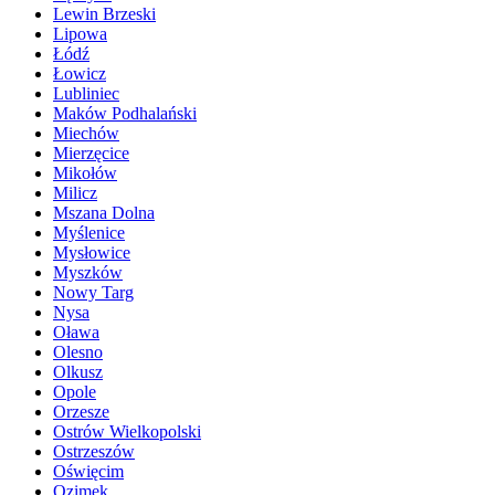
Lewin Brzeski
Lipowa
Łódź
Łowicz
Lubliniec
Maków Podhalański
Miechów
Mierzęcice
Mikołów
Milicz
Mszana Dolna
Myślenice
Mysłowice
Myszków
Nowy Targ
Nysa
Oława
Olesno
Olkusz
Opole
Orzesze
Ostrów Wielkopolski
Ostrzeszów
Oświęcim
Ozimek