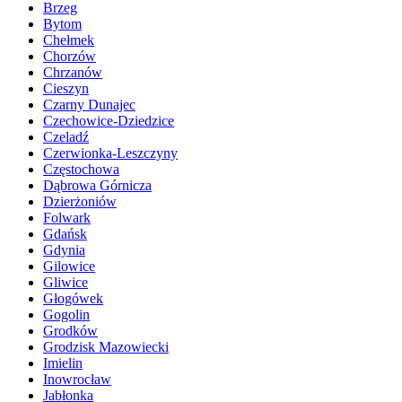
Brzeg
Bytom
Chełmek
Chorzów
Chrzanów
Cieszyn
Czarny Dunajec
Czechowice-Dziedzice
Czeladź
Czerwionka-Leszczyny
Częstochowa
Dąbrowa Górnicza
Dzierżoniów
Folwark
Gdańsk
Gdynia
Gilowice
Gliwice
Głogówek
Gogolin
Grodków
Grodzisk Mazowiecki
Imielin
Inowrocław
Jabłonka