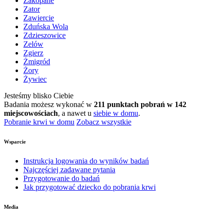
Zakopane
Zator
Zawiercie
Zduńska Wola
Zdzieszowice
Zelów
Zgierz
Żmigród
Żory
Żywiec
Jesteśmy blisko Ciebie
Badania możesz wykonać w
211 punktach pobrań w 142
miejscowościach
, a nawet u
siebie w domu
.
Pobranie krwi w domu
Zobacz wszystkie
Wsparcie
Instrukcja logowania do wyników badań
Najczęściej zadawane pytania
Przygotowanie do badań
Jak przygotować dziecko do pobrania krwi
Media