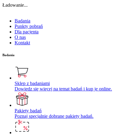
Ładowanie...
Badania
Punkty pobrań
Dla pacjenta
O nas
Kontakt
Badania
Sklep z badaniami
Dowiedz się więcej na temat badań i kup je online.
Pakiety badań
Poznaj specjalnie dobrane pakiety badań.