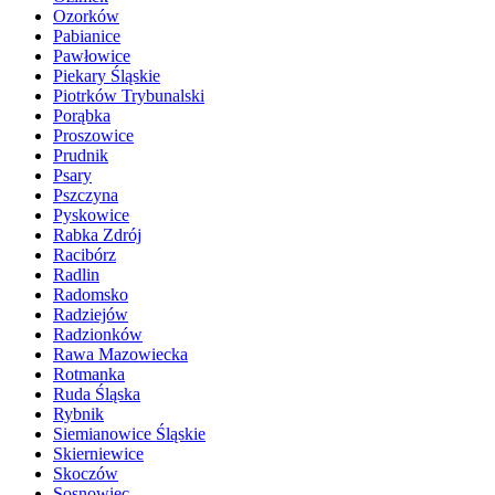
Ozorków
Pabianice
Pawłowice
Piekary Śląskie
Piotrków Trybunalski
Porąbka
Proszowice
Prudnik
Psary
Pszczyna
Pyskowice
Rabka Zdrój
Racibórz
Radlin
Radomsko
Radziejów
Radzionków
Rawa Mazowiecka
Rotmanka
Ruda Śląska
Rybnik
Siemianowice Śląskie
Skierniewice
Skoczów
Sosnowiec