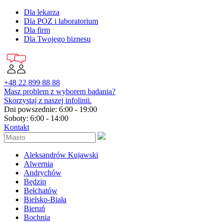
Dla lekarza
Dla POZ i laboratorium
Dla firm
Dla Twojego biznesu
+48 22 899 88 88
Masz problem z wyborem badania?
Skorzystaj z naszej infolinii.
Dni powszednie: 6:00 - 19:00
Soboty: 6:00 - 14:00
Kontakt
Aleksandrów Kujawski
Alwernia
Andrychów
Będzin
Bełchatów
Bielsko-Biała
Bieruń
Bochnia