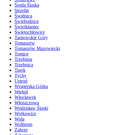
Środa Śląska
Strzelin
Świdnica
Świebodzice
Świerklaniec
Świętochłowice
Tarnowskie Góry
Tomaszew
Tomaszów Mazowiecki
Tomice
Trzebinia
Trzebnica
Turek
Tychy
Ustroń
Węgierska Górka
Wieluń
Włocławek
Włoszczowa
Wodzisław Śląski
Wojkowice
Wola
Wolbrom
Zabrze