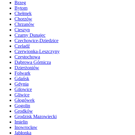
Brzeg
Bytom
Chełmek
Chorzów
Chrzanów
Cieszyn
Czarny Dunajec
Czechowice-Dziedzice
Czeladź
Czerwionka-Leszczyny
Częstochowa
Dąbrowa Górnicza
Dzierżoniów
Folwark
Gdańsk
Gdynia
Gilowice
Gliwice
Głogówek
Gogolin
Grodków
Grodzisk Mazowiecki
Imielin
Inowrocław
Jabłonka