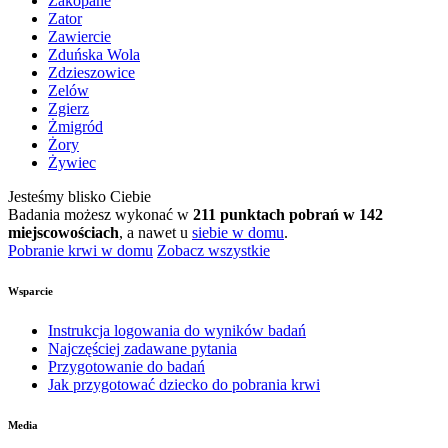
Zakopane
Zator
Zawiercie
Zduńska Wola
Zdzieszowice
Zelów
Zgierz
Żmigród
Żory
Żywiec
Jesteśmy blisko Ciebie
Badania możesz wykonać w
211 punktach pobrań w 142
miejscowościach
, a nawet u
siebie w domu
.
Pobranie krwi w domu
Zobacz wszystkie
Wsparcie
Instrukcja logowania do wyników badań
Najczęściej zadawane pytania
Przygotowanie do badań
Jak przygotować dziecko do pobrania krwi
Media