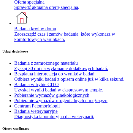
Oferta specjalna
Sprawdź aktualną ofertę specjalną.
Badania krwi w domu
Zaoszczędź czas i zamów badania, które wykonasz w
komfortowych warunkach.
Usługi dodatkowe
Badania z zamrożonego materiału
Zyskaj 30 dni na wykonanie dodatkowych badań.
Bezpłatna interpretacja do wyników badań
Odbierz wyniki badań z opisem online już w kilka sekund.
Badania w trybie CITO
Uzyskaj wyniki badań w ekspresowym tempie.
Pobieranie wymazów ginekologicznych
Pobieranie wymazów urogenitalnych u mężczyzn
Centrum Patomorfologii
Badania weterynaryjne
Diagnostyka laboratoryjna dla weterynarii.
Oferty współpracy