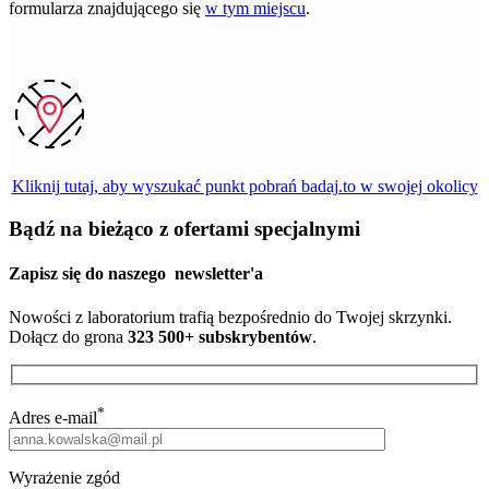
formularza znajdującego się
w tym miejscu
.
Kliknij tutaj, aby wyszukać punkt pobrań badaj.to w swojej okolicy
Bądź na bieżąco z ofertami specjalnymi
Zapisz się do naszego
newsletter'a
Nowości z laboratorium trafią bezpośrednio do Twojej skrzynki.
Dołącz do grona
323 500+ subskrybentów
.
*
Adres e-mail
Wyrażenie zgód