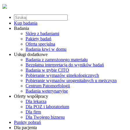
Kup badania
Badania
Sklep z badaniami
Pakiety badań
Oferta specjalna
Badania krwi w domu
Usługi dodatkowe
Badania z zamrożonego materiału
Bezpłatna interpretacja do wyników badań
Badania w trybie CITO
Pobieranie wymazów ginekologicznych
Pobieranie wymazów urogenitalnych u mężczyzn
Centrum Patomorfologii
Badania weterynaryjne
Oferty współpracy
Dla lekarza
Dla POZ i laboratorium
Dla firm
Dla Twojego biznesu
Punkty pobrań
Dla pacjenta