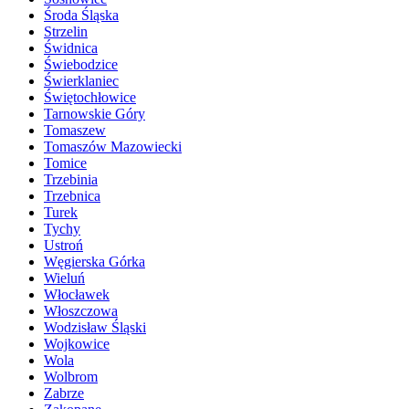
Środa Śląska
Strzelin
Świdnica
Świebodzice
Świerklaniec
Świętochłowice
Tarnowskie Góry
Tomaszew
Tomaszów Mazowiecki
Tomice
Trzebinia
Trzebnica
Turek
Tychy
Ustroń
Węgierska Górka
Wieluń
Włocławek
Włoszczowa
Wodzisław Śląski
Wojkowice
Wola
Wolbrom
Zabrze