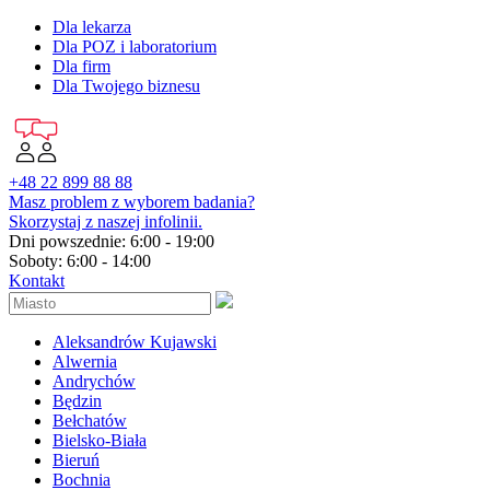
Dla lekarza
Dla POZ i laboratorium
Dla firm
Dla Twojego biznesu
+48 22 899 88 88
Masz problem z wyborem badania?
Skorzystaj z naszej infolinii.
Dni powszednie: 6:00 - 19:00
Soboty: 6:00 - 14:00
Kontakt
Aleksandrów Kujawski
Alwernia
Andrychów
Będzin
Bełchatów
Bielsko-Biała
Bieruń
Bochnia