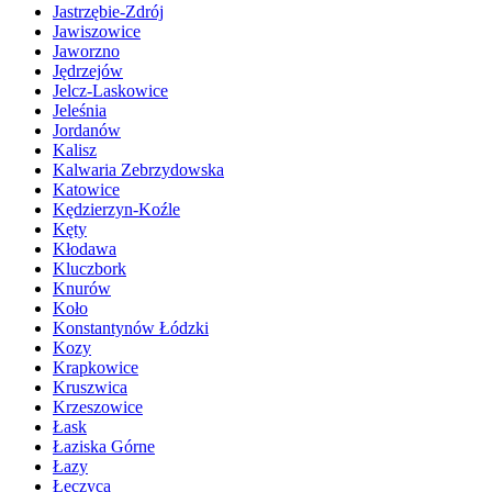
Jastrzębie-Zdrój
Jawiszowice
Jaworzno
Jędrzejów
Jelcz-Laskowice
Jeleśnia
Jordanów
Kalisz
Kalwaria Zebrzydowska
Katowice
Kędzierzyn-Koźle
Kęty
Kłodawa
Kluczbork
Knurów
Koło
Konstantynów Łódzki
Kozy
Krapkowice
Kruszwica
Krzeszowice
Łask
Łaziska Górne
Łazy
Łęczyca