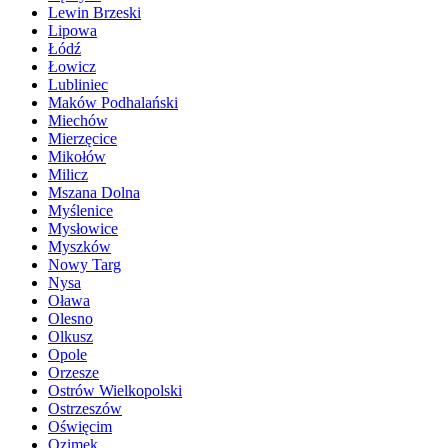
Lewin Brzeski
Lipowa
Łódź
Łowicz
Lubliniec
Maków Podhalański
Miechów
Mierzęcice
Mikołów
Milicz
Mszana Dolna
Myślenice
Mysłowice
Myszków
Nowy Targ
Nysa
Oława
Olesno
Olkusz
Opole
Orzesze
Ostrów Wielkopolski
Ostrzeszów
Oświęcim
Ozimek