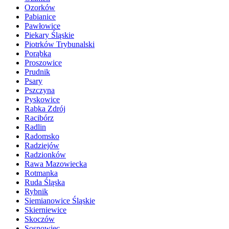
Ozorków
Pabianice
Pawłowice
Piekary Śląskie
Piotrków Trybunalski
Porąbka
Proszowice
Prudnik
Psary
Pszczyna
Pyskowice
Rabka Zdrój
Racibórz
Radlin
Radomsko
Radziejów
Radzionków
Rawa Mazowiecka
Rotmanka
Ruda Śląska
Rybnik
Siemianowice Śląskie
Skierniewice
Skoczów
Sosnowiec