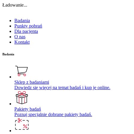
Ładowanie...
Badania
Punkty pobrań
Dla pacjenta
O nas
Kontakt
Badania
Sklep z badaniami
Dowiedz się więcej na temat badań i kup je online.
Pakiety badań
Poznaj specjalnie dobrane pakiety badań.