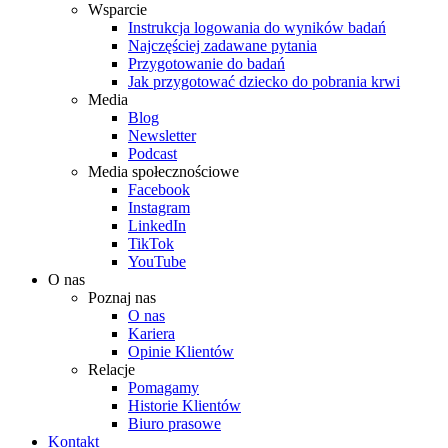
Wsparcie
Instrukcja logowania do wyników badań
Najczęściej zadawane pytania
Przygotowanie do badań
Jak przygotować dziecko do pobrania krwi
Media
Blog
Newsletter
Podcast
Media społecznościowe
Facebook
Instagram
LinkedIn
TikTok
YouTube
O nas
Poznaj nas
O nas
Kariera
Opinie Klientów
Relacje
Pomagamy
Historie Klientów
Biuro prasowe
Kontakt