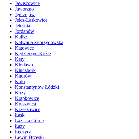
Jawiszowice
Jaworzno
Jędrzejów
Jelcz-Laskowice
Jeleśnia
Jordanów
Kalisz
Kalwaria Zebrzydowska
Katowice
Kędzierzyn-Koźle
Kęty
Kłodawa
Kluczbork
Knurów
Koło
Konstantynów Łódzki
Kozy
Krapkowice
Kruszwica
Krzeszowice
Łask
Łaziska Górne
Łazy
Łęczyca
Lewin Brzeski