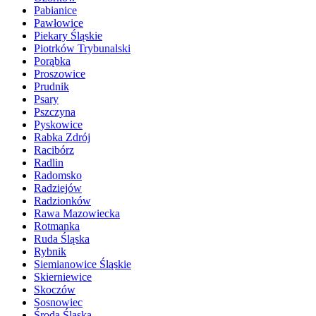
Pabianice
Pawłowice
Piekary Śląskie
Piotrków Trybunalski
Porąbka
Proszowice
Prudnik
Psary
Pszczyna
Pyskowice
Rabka Zdrój
Racibórz
Radlin
Radomsko
Radziejów
Radzionków
Rawa Mazowiecka
Rotmanka
Ruda Śląska
Rybnik
Siemianowice Śląskie
Skierniewice
Skoczów
Sosnowiec
Środa Śląska