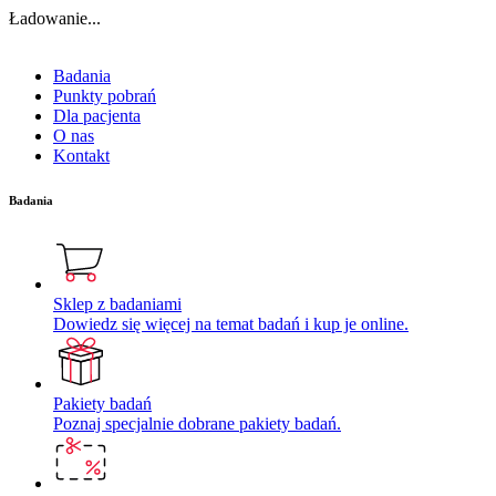
Ładowanie...
Badania
Punkty pobrań
Dla pacjenta
O nas
Kontakt
Badania
Sklep z badaniami
Dowiedz się więcej na temat badań i kup je online.
Pakiety badań
Poznaj specjalnie dobrane pakiety badań.