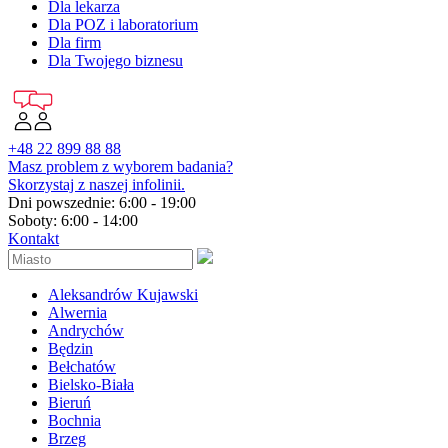
Dla lekarza
Dla POZ i laboratorium
Dla firm
Dla Twojego biznesu
+48 22 899 88 88
Masz problem z wyborem badania?
Skorzystaj z naszej infolinii.
Dni powszednie: 6:00 - 19:00
Soboty: 6:00 - 14:00
Kontakt
Aleksandrów Kujawski
Alwernia
Andrychów
Będzin
Bełchatów
Bielsko-Biała
Bieruń
Bochnia
Brzeg