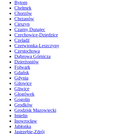
Bytom
Chełmek
Chorzów
Chrzanów
Cieszyn
Czarny Dunajec
Czechowice-Dziedzice
Czeladź
Czerwionka-Leszczyny
Częstochowa
Dąbrowa Górnicza
Dzierżoniów
Folwark
Gdańsk
Gdynia
Gilowice
Gliwice
Głogówek
Gogolin
Grodków
Grodzisk Mazowiecki
Imielin
Inowrocław
Jabłonka
Jastrzębie-Zdrój