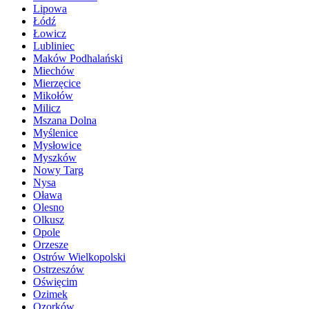
Lipowa
Łódź
Łowicz
Lubliniec
Maków Podhalański
Miechów
Mierzęcice
Mikołów
Milicz
Mszana Dolna
Myślenice
Mysłowice
Myszków
Nowy Targ
Nysa
Oława
Olesno
Olkusz
Opole
Orzesze
Ostrów Wielkopolski
Ostrzeszów
Oświęcim
Ozimek
Ozorków