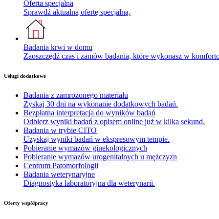
Oferta specjalna
Sprawdź aktualną ofertę specjalną.
Badania krwi w domu
Zaoszczędź czas i zamów badania, które wykonasz w komfor
Usługi dodatkowe
Badania z zamrożonego materiału
Zyskaj 30 dni na wykonanie dodatkowych badań.
Bezpłatna interpretacja do wyników badań
Odbierz wyniki badań z opisem online już w kilka sekund.
Badania w trybie CITO
Uzyskaj wyniki badań w ekspresowym tempie.
Pobieranie wymazów ginekologicznych
Pobieranie wymazów urogenitalnych u mężczyzn
Centrum Patomorfologii
Badania weterynaryjne
Diagnostyka laboratoryjna dla weterynarii.
Oferty współpracy