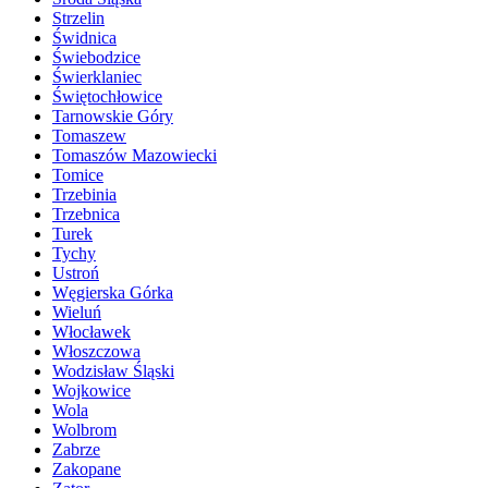
Strzelin
Świdnica
Świebodzice
Świerklaniec
Świętochłowice
Tarnowskie Góry
Tomaszew
Tomaszów Mazowiecki
Tomice
Trzebinia
Trzebnica
Turek
Tychy
Ustroń
Węgierska Górka
Wieluń
Włocławek
Włoszczowa
Wodzisław Śląski
Wojkowice
Wola
Wolbrom
Zabrze
Zakopane