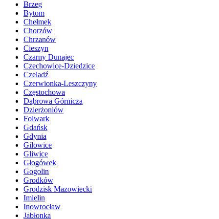
Brzeg
Bytom
Chełmek
Chorzów
Chrzanów
Cieszyn
Czarny Dunajec
Czechowice-Dziedzice
Czeladź
Czerwionka-Leszczyny
Częstochowa
Dąbrowa Górnicza
Dzierżoniów
Folwark
Gdańsk
Gdynia
Gilowice
Gliwice
Głogówek
Gogolin
Grodków
Grodzisk Mazowiecki
Imielin
Inowrocław
Jabłonka