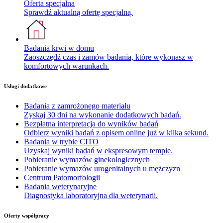
Oferta specjalna
Sprawdź aktualną ofertę specjalną.
Badania krwi w domu
Zaoszczędź czas i zamów badania, które wykonasz w
komfortowych warunkach.
Usługi dodatkowe
Badania z zamrożonego materiału
Zyskaj 30 dni na wykonanie dodatkowych badań.
Bezpłatna interpretacja do wyników badań
Odbierz wyniki badań z opisem online już w kilka sekund.
Badania w trybie CITO
Uzyskaj wyniki badań w ekspresowym tempie.
Pobieranie wymazów ginekologicznych
Pobieranie wymazów urogenitalnych u mężczyzn
Centrum Patomorfologii
Badania weterynaryjne
Diagnostyka laboratoryjna dla weterynarii.
Oferty współpracy