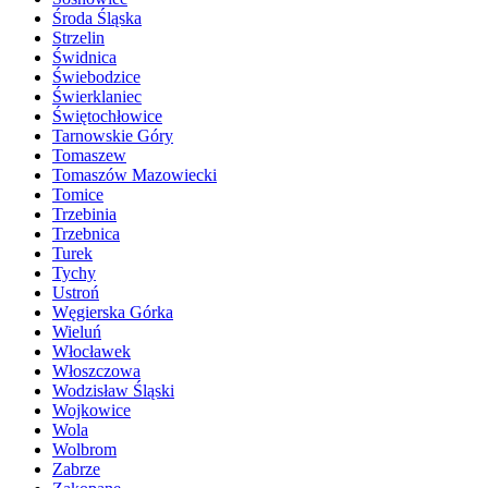
Środa Śląska
Strzelin
Świdnica
Świebodzice
Świerklaniec
Świętochłowice
Tarnowskie Góry
Tomaszew
Tomaszów Mazowiecki
Tomice
Trzebinia
Trzebnica
Turek
Tychy
Ustroń
Węgierska Górka
Wieluń
Włocławek
Włoszczowa
Wodzisław Śląski
Wojkowice
Wola
Wolbrom
Zabrze