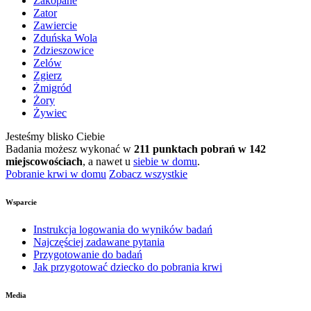
Zakopane
Zator
Zawiercie
Zduńska Wola
Zdzieszowice
Zelów
Zgierz
Żmigród
Żory
Żywiec
Jesteśmy blisko Ciebie
Badania możesz wykonać w
211 punktach pobrań w 142
miejscowościach
, a nawet u
siebie w domu
.
Pobranie krwi w domu
Zobacz wszystkie
Wsparcie
Instrukcja logowania do wyników badań
Najczęściej zadawane pytania
Przygotowanie do badań
Jak przygotować dziecko do pobrania krwi
Media