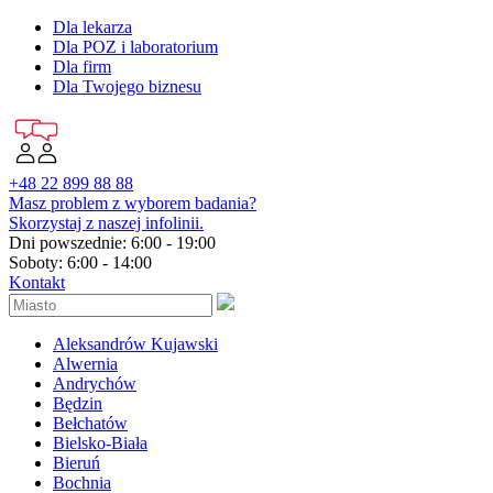
Dla lekarza
Dla POZ i laboratorium
Dla firm
Dla Twojego biznesu
+48 22 899 88 88
Masz problem z wyborem badania?
Skorzystaj z naszej infolinii.
Dni powszednie: 6:00 - 19:00
Soboty: 6:00 - 14:00
Kontakt
Aleksandrów Kujawski
Alwernia
Andrychów
Będzin
Bełchatów
Bielsko-Biała
Bieruń
Bochnia