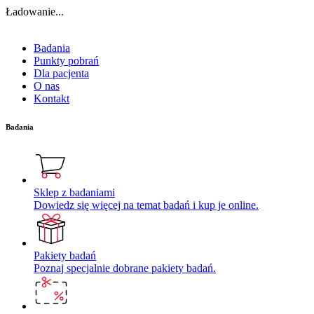
Ładowanie...
Badania
Punkty pobrań
Dla pacjenta
O nas
Kontakt
Badania
Sklep z badaniami
Dowiedz się więcej na temat badań i kup je online.
Pakiety badań
Poznaj specjalnie dobrane pakiety badań.