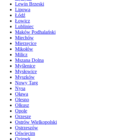
Lewin Brzeski
Lipowa
Łódź
Łowicz
Lubliniec
Maków Podhalański
Miechów
Mierzęcice
Mikołów
Milicz
Mszana Dolna
Myślenice
Mysłowice
Myszków
Nowy Targ
Nysa
Oława
Olesno
Olkusz
Opole
Orzesze
Ostrów Wielkopolski
Ostrzeszów
Oświęcim
Ozimek