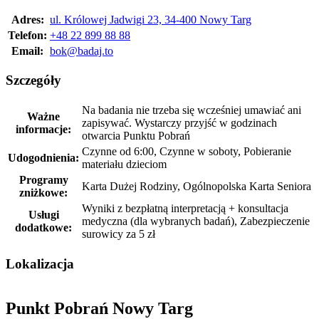
Adres:
ul. Królowej Jadwigi 23, 34-400 Nowy Targ
Telefon:
+48 22 899 88 88
Email:
bok@badaj.to
Szczegóły
Na badania nie trzeba się wcześniej umawiać ani
Ważne
zapisywać. Wystarczy przyjść w godzinach
informacje:
otwarcia Punktu Pobrań
Czynne od 6:00, Czynne w soboty, Pobieranie
Udogodnienia:
materiału dzieciom
Programy
Karta Dużej Rodziny, Ogólnopolska Karta Seniora
zniżkowe:
Wyniki z bezpłatną interpretacją + konsultacja
Usługi
medyczna (dla wybranych badań), Zabezpieczenie
dodatkowe:
surowicy za 5 zł
Lokalizacja
Punkt Pobrań Nowy Targ