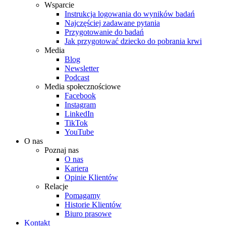
Wsparcie
Instrukcja logowania do wyników badań
Najczęściej zadawane pytania
Przygotowanie do badań
Jak przygotować dziecko do pobrania krwi
Media
Blog
Newsletter
Podcast
Media społecznościowe
Facebook
Instagram
LinkedIn
TikTok
YouTube
O nas
Poznaj nas
O nas
Kariera
Opinie Klientów
Relacje
Pomagamy
Historie Klientów
Biuro prasowe
Kontakt