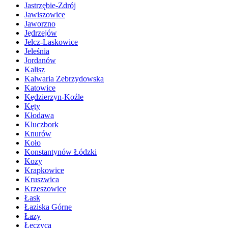
Jastrzębie-Zdrój
Jawiszowice
Jaworzno
Jędrzejów
Jelcz-Laskowice
Jeleśnia
Jordanów
Kalisz
Kalwaria Zebrzydowska
Katowice
Kędzierzyn-Koźle
Kęty
Kłodawa
Kluczbork
Knurów
Koło
Konstantynów Łódzki
Kozy
Krapkowice
Kruszwica
Krzeszowice
Łask
Łaziska Górne
Łazy
Łęczyca