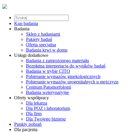
Kup badania
Badania
Sklep z badaniami
Pakiety badań
Oferta specjalna
Badania krwi w domu
Usługi dodatkowe
Badania z zamrożonego materiału
Bezpłatna interpretacja do wyników badań
Badania w trybie CITO
Pobieranie wymazów ginekologicznych
Pobieranie wymazów urogenitalnych u mężczyzn
Centrum Patomorfologii
Badania weterynaryjne
Oferty współpracy
Dla lekarza
Dla POZ i laboratorium
Dla firm
Dla Twojego biznesu
Punkty pobrań
Dla pacjenta