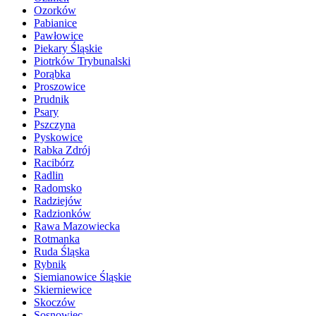
Ozorków
Pabianice
Pawłowice
Piekary Śląskie
Piotrków Trybunalski
Porąbka
Proszowice
Prudnik
Psary
Pszczyna
Pyskowice
Rabka Zdrój
Racibórz
Radlin
Radomsko
Radziejów
Radzionków
Rawa Mazowiecka
Rotmanka
Ruda Śląska
Rybnik
Siemianowice Śląskie
Skierniewice
Skoczów
Sosnowiec