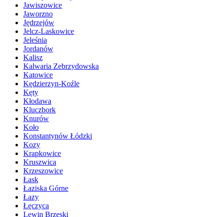
Jawiszowice
Jaworzno
Jędrzejów
Jelcz-Laskowice
Jeleśnia
Jordanów
Kalisz
Kalwaria Zebrzydowska
Katowice
Kędzierzyn-Koźle
Kęty
Kłodawa
Kluczbork
Knurów
Koło
Konstantynów Łódzki
Kozy
Krapkowice
Kruszwica
Krzeszowice
Łask
Łaziska Górne
Łazy
Łęczyca
Lewin Brzeski