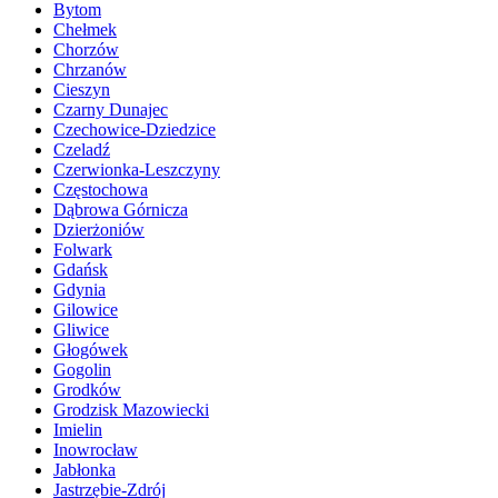
Bytom
Chełmek
Chorzów
Chrzanów
Cieszyn
Czarny Dunajec
Czechowice-Dziedzice
Czeladź
Czerwionka-Leszczyny
Częstochowa
Dąbrowa Górnicza
Dzierżoniów
Folwark
Gdańsk
Gdynia
Gilowice
Gliwice
Głogówek
Gogolin
Grodków
Grodzisk Mazowiecki
Imielin
Inowrocław
Jabłonka
Jastrzębie-Zdrój