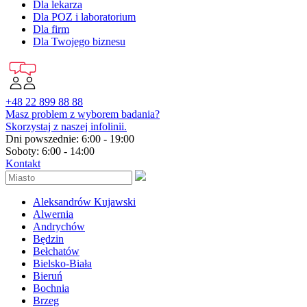
Dla lekarza
Dla POZ i laboratorium
Dla firm
Dla Twojego biznesu
+48 22 899 88 88
Masz problem z wyborem badania?
Skorzystaj z naszej infolinii.
Dni powszednie: 6:00 - 19:00
Soboty: 6:00 - 14:00
Kontakt
Aleksandrów Kujawski
Alwernia
Andrychów
Będzin
Bełchatów
Bielsko-Biała
Bieruń
Bochnia
Brzeg