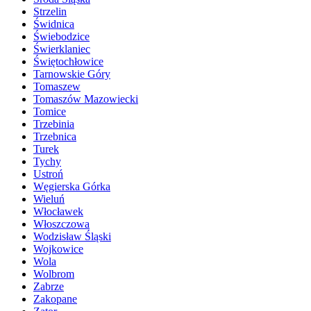
Strzelin
Świdnica
Świebodzice
Świerklaniec
Świętochłowice
Tarnowskie Góry
Tomaszew
Tomaszów Mazowiecki
Tomice
Trzebinia
Trzebnica
Turek
Tychy
Ustroń
Węgierska Górka
Wieluń
Włocławek
Włoszczowa
Wodzisław Śląski
Wojkowice
Wola
Wolbrom
Zabrze
Zakopane