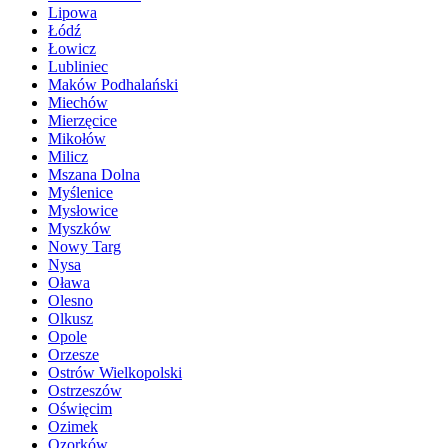
Lipowa
Łódź
Łowicz
Lubliniec
Maków Podhalański
Miechów
Mierzęcice
Mikołów
Milicz
Mszana Dolna
Myślenice
Mysłowice
Myszków
Nowy Targ
Nysa
Oława
Olesno
Olkusz
Opole
Orzesze
Ostrów Wielkopolski
Ostrzeszów
Oświęcim
Ozimek
Ozorków