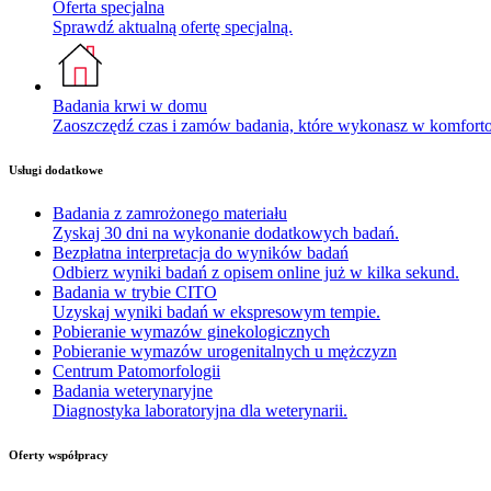
Oferta specjalna
Sprawdź aktualną ofertę specjalną.
Badania krwi w domu
Zaoszczędź czas i zamów badania, które wykonasz w komfor
Usługi dodatkowe
Badania z zamrożonego materiału
Zyskaj 30 dni na wykonanie dodatkowych badań.
Bezpłatna interpretacja do wyników badań
Odbierz wyniki badań z opisem online już w kilka sekund.
Badania w trybie CITO
Uzyskaj wyniki badań w ekspresowym tempie.
Pobieranie wymazów ginekologicznych
Pobieranie wymazów urogenitalnych u mężczyzn
Centrum Patomorfologii
Badania weterynaryjne
Diagnostyka laboratoryjna dla weterynarii.
Oferty współpracy