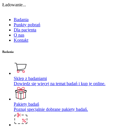
Ładowanie...
Badania
Punkty pobrań
Dla pacjenta
O nas
Kontakt
Badania
Sklep z badaniami
Dowiedz się więcej na temat badań i kup je online.
Pakiety badań
Poznaj specjalnie dobrane pakiety badań.