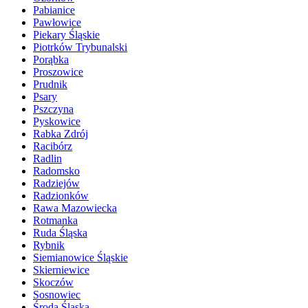
Pabianice
Pawłowice
Piekary Śląskie
Piotrków Trybunalski
Porąbka
Proszowice
Prudnik
Psary
Pszczyna
Pyskowice
Rabka Zdrój
Racibórz
Radlin
Radomsko
Radziejów
Radzionków
Rawa Mazowiecka
Rotmanka
Ruda Śląska
Rybnik
Siemianowice Śląskie
Skierniewice
Skoczów
Sosnowiec
Środa Śląska